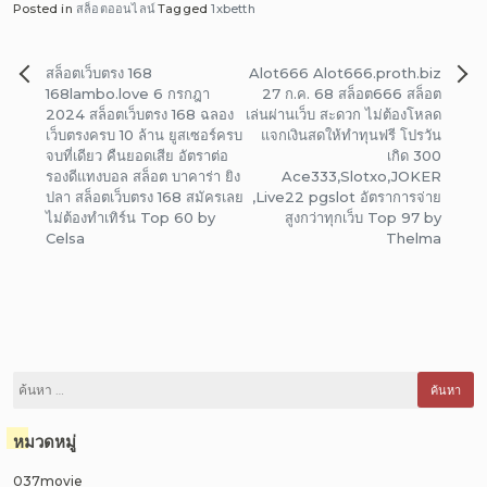
Posted in
สล็อตออนไลน์
Tagged
1xbetth
แนะแนว
สล็อตเว็บตรง 168
Alot666 Alot666.proth.biz
เรื่อง
168lambo.love 6 กรกฎา
27 ก.ค. 68 สล็อต666 สล็อต
2024 สล็อตเว็บตรง 168 ฉลอง
เล่นผ่านเว็บ สะดวก ไม่ต้องโหลด
เว็บตรงครบ 10 ล้าน ยูสเซอร์ครบ
แจกเงินสดให้ทำทุนฟรี โปรวัน
จบที่เดียว คืนยอดเสีย อัตราต่อ
เกิด 300
รองดีแทงบอล สล็อต บาคาร่า ยิง
Ace333,Slotxo,JOKER
ปลา สล็อตเว็บตรง 168 สมัครเลย
,Live22 pgslot อัตราการจ่าย
ไม่ต้องทำเทิร์น Top 60 by
สูงกว่าทุกเว็บ Top 97 by
Celsa
Thelma
ค้นหา
สำหรับ:
หมวดหมู่
037movie