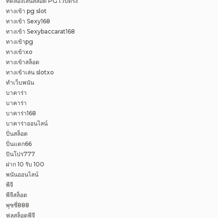
ทดลองเล่นสล็อต PG เว็บตรง
ทางเข้า pg slot
ทางเข้า Sexy168
ทางเข้า Sexybaccarat168
ทางเข้าpg
ทางเข้าxo
ทางเข้าสล็อต
ทางเข้าเล่น slotxo
ทำเว็บพนัน
บาคาร่า
บาคาร่า
บาคาร่า168
บาคาร่าออนไลน์
ปั่นสล็อต
ปั่นแตก66
ปันโปร777
ฝาก 10 รับ 100
พนันออนไลน์
พีจี
พีจีสล็อต
พุซซี่888
ฟลูสล็อตพีจี