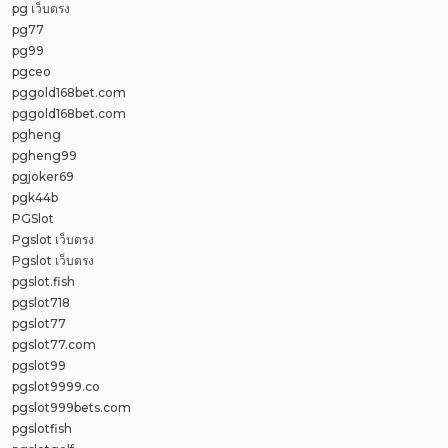
pg เว็บตรง
pg77
pg99
pgceo
pggold168bet.com
pggold168bet.com
pgheng
pgheng99
pgjoker69
pgk44b
PGSlot
Pgslot เว็บตรง
Pgslot เว็บตรง
pgslot.fish
pgslot718
pgslot77
pgslot77.com
pgslot99
pgslot9999.co
pgslot999bets.com
pgslotfish