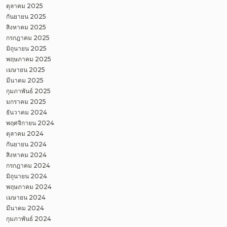
ตุลาคม 2025
กันยายน 2025
สิงหาคม 2025
กรกฎาคม 2025
มิถุนายน 2025
พฤษภาคม 2025
เมษายน 2025
มีนาคม 2025
กุมภาพันธ์ 2025
มกราคม 2025
ธันวาคม 2024
พฤศจิกายน 2024
ตุลาคม 2024
กันยายน 2024
สิงหาคม 2024
กรกฎาคม 2024
มิถุนายน 2024
พฤษภาคม 2024
เมษายน 2024
มีนาคม 2024
กุมภาพันธ์ 2024