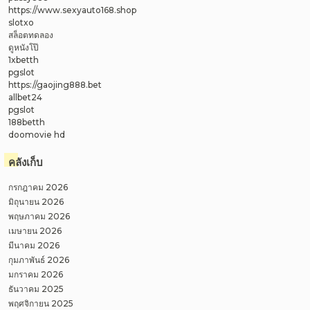
https://www.sexyauto168.shop
slotxo
สล็อตทดลอง
ดูหนังโป๊
1xbetth
pgslot
https://gaojing888.bet
allbet24
pgslot
188betth
doomovie hd
คลังเก็บ
กรกฎาคม 2026
มิถุนายน 2026
พฤษภาคม 2026
เมษายน 2026
มีนาคม 2026
กุมภาพันธ์ 2026
มกราคม 2026
ธันวาคม 2025
พฤศจิกายน 2025