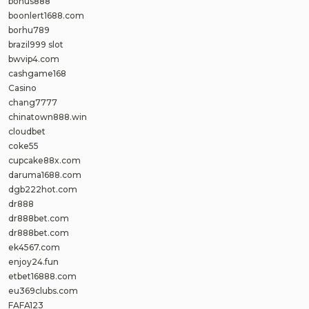
bonus888
boonlert1688.com
borhu789
brazil999 slot
bwvip4.com
cashgame168
Casino
chang7777
chinatown888.win
cloudbet
coke55
cupcake88x.com
daruma1688.com
dgb222hot.com
dr888
dr888bet.com
dr888bet.com
ek4567.com
enjoy24.fun
etbet16888.com
eu369clubs.com
FAFA123