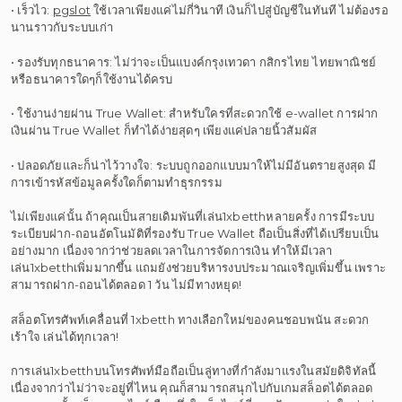
• เร็วไว:
pgslot
ใช้เวลาเพียงแค่ไม่กี่วินาที เงินก็ไปสู่บัญชีในทันที ไม่ต้องรอ
นานราวกับระบบเก่า
• รองรับทุกธนาคาร: ไม่ว่าจะเป็นแบงค์กรุงเทวดา กสิกรไทย ไทยพาณิชย์
หรือธนาคารใดๆก็ใช้งานได้ครบ
• ใช้งานง่ายผ่าน True Wallet: สำหรับใครที่สะดวกใช้ e-wallet การฝาก
เงินผ่าน True Wallet ก็ทำได้ง่ายสุดๆ เพียงแค่ปลายนิ้วสัมผัส
• ปลอดภัยและก็น่าไว้วางใจ: ระบบถูกออกแบบมาให้ไม่มีอันตรายสูงสุด มี
การเข้ารหัสข้อมูลครั้งใดก็ตามทำธุรกรรม
ไม่เพียงแค่นั้น ถ้าคุณเป็นสายเดิมพันที่เล่น1xbetthหลายครั้ง การมีระบบ
ระเบียบฝาก-ถอนอัตโนมัติที่รองรับ True Wallet ถือเป็นสิ่งที่ได้เปรียบเป็น
อย่างมาก เนื่องจากว่าช่วยลดเวลาในการจัดการเงิน ทำให้มีเวลา
เล่น1xbetthเพิ่มมากขึ้น แถมยังช่วยบริหารงบประมาณเจริญเพิ่มขึ้น เพราะ
สามารถฝาก-ถอนได้ตลอด 1 วัน ไม่มีทางหยุด!
สล็อตโทรศัพท์เคลื่อนที่ 1xbetth ทางเลือกใหม่ของคนชอบพนัน สะดวก
เร้าใจ เล่นได้ทุกเวลา!
การเล่น1xbetthบนโทรศัพท์มือถือเป็นลู่ทางที่กำลังมาแรงในสมัยดิจิทัลนี้
เนื่องจากว่าไม่ว่าจะอยู่ที่ไหน คุณก็สามารถสนุกไปกับเกมสล็อตได้ตลอด