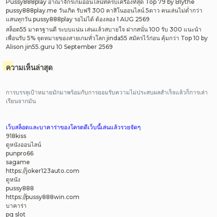
Pussy888play อาณาจักรเกมออนไลน์ที่ครบเครื่องที่สุด Top 79 by Blythe
pussy888play.me วันเกิด รับฟรี 300 คาสิโนออนไลน์ 5ดาว คนเล่นไม่ต่ำกว่า
แสนทุกวัน pussy888play รอไม่ได้ ต้องลอง 1 AUG 2569
สล็อต55 มาตรฐานดี ระบบแน่น เล่นแล้วสบายใจ ฝากสนั่น 100 รับ 300 แนะนำ
เพื่อนรับ 5% จุดหมายของสายเกมทั่วโลก jinda55 สมัครไว้ก่อน คุ้มกว่า Top 10 by
Alison jin55.guru 10 September 2569
ความเห็นล่าสุด
การบรรลุเป้าหมายมักมาพร้อมกับการยอมรับความไม่ประสบผลสำเร็จแล้วก็การเล่า
เรียนจากมัน
เว็บสล็อตและบาคาร่าของโครตดีเว็บนี้เล่นแล้วรวยจัดๆ
918kiss
ดูหนังออนไลน์
punpro66
sagame
https://joker123auto.com
ดูหนัง
pussy888
https://pussy888win.com
บาคาร่า
pg slot