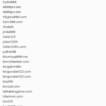
hydra888
ib888pro.bet
ib888pro.bet
infyplus888.com
item388.com
Jinda55
jinda888
Joker123
joker123th
Joker123th.com
judhai168
khumsup888.me
kimchibetbet.com
kingdom66n
kingxxxbet123.com
kingxxxbet123.com
kiss918
ktv4sd.com
lalikabetsgame.com
lcbet444.com
lion123