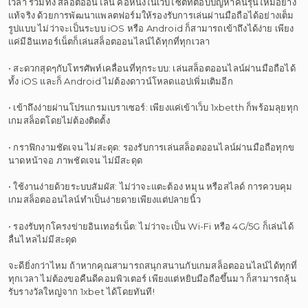
เวลา รวมทั้ง สล็อตออนไลน์ คือหนึ่งในเว็บไซต์ที่ตอบปัญหาคนรุ่นใหม่อย่าง
แท้จริง ด้วยการพัฒนาแพลตฟอร์มให้รองรับการเล่นผ่านมือถือได้อย่างเต็ม
รูปแบบ ไม่ว่าจะเป็นระบบ iOS หรือ Android ก็สามารถเข้าถึงได้ง่าย เพียง
แค่มีอินเทอร์เน็ตก็เล่นสล็อตออนไลน์ได้ทุกที่ทุกเวลา
• สะดวกสุดๆกับโทรศัพท์เคลื่อนที่ทุกระบบ: เล่นสล็อตออนไลน์ผ่านมือถือได้
ทั้ง iOS และก็ Android ไม่ต้องดาวน์โหลดแอปเพิ่มเติมอีก
• เข้าถึงง่ายผ่านโปรแกรมเบราเซอร์: เพียงแค่เข้าเว็บ 1xbetth ก็พร้อมลุยทุก
เกมสล็อตโดยไม่ต้องติดตั้ง
• กราฟิกงามชัดเจน ไม่สะดุด: รองรับการเล่นสล็อตออนไลน์ผ่านมือถือทุกข
นาดหน้าจอ ภาพชัดเจน ไม่มีสะดุด
• ใช้งานง่ายด้วยระบบสัมผัส: ไม่ว่าจะแตะต้อง หมุน หรือสไลด์ การควบคุม
เกมสล็อตออนไลน์ทำเป็นง่ายดายเพียงแต่ปลายนิ้ว
• รองรับทุกโครงข่ายอินเทอร์เน็ต: ไม่ว่าจะเป็น Wi-Fi หรือ 4G/5G ก็เล่นได้
ลื่นไหลไม่มีสะดุด
จะดียิ่งกว่าไหม ถ้าหากคุณสามารถสนุกสนานกับเกมสล็อตออนไลน์ได้ทุกที่
ทุกเวลา ไม่ต้องขอคืนดีคอมพิวเตอร์ เพียงแต่หยิบมือถือขึ้นมา ก็สามารถลุ้น
รับรางวัลใหญ่จาก 1xbet ได้โดยทันที!