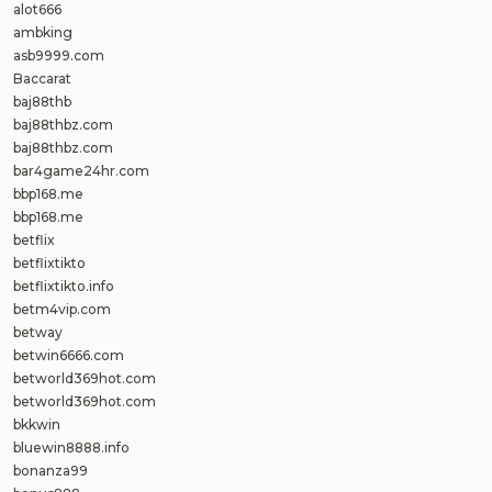
alot666
ambking
asb9999.com
Baccarat
baj88thb
baj88thbz.com
baj88thbz.com
bar4game24hr.com
bbp168.me
bbp168.me
betflix
betflixtikto
betflixtikto.info
betm4vip.com
betway
betwin6666.com
betworld369hot.com
betworld369hot.com
bkkwin
bluewin8888.info
bonanza99