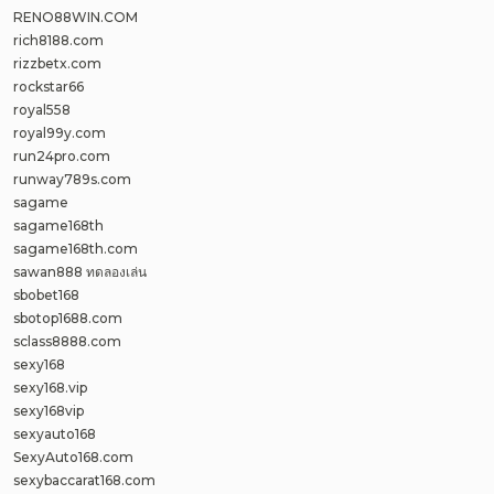
RENO88WIN.COM
rich8188.com
rizzbetx.com
rockstar66
royal558
royal99y.com
run24pro.com
runway789s.com
sagame
sagame168th
sagame168th.com
sawan888 ทดลองเล่น
sbobet168
sbotop1688.com
sclass8888.com
sexy168
sexy168.vip
sexy168vip
sexyauto168
SexyAuto168.com
sexybaccarat168.com