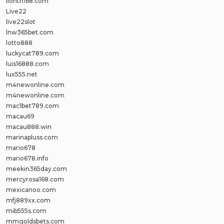
lionth168.com
Live22
live22slot
lnw365bet.com
lotto888
luckycat789.com
luis16888.com
lux555.net
m4newonline.com
m4newonline.com
mac1bet789.com
macau69
macau888.win
marinapluss.com
mario678
mario678.info
meekin365day.com
mercyrosa168.com
mexicanoo.com
mfj889xx.com
mib555s.com
mmgoldsbets.com