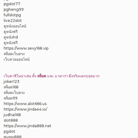
pgslot77
pgheng99
fullslotpg
live22slot
ดูหนังออนไลน์
ดูหนังฟรี
ดูหนังhd
ดูหนังฟรี
https://www.sexy168.vip
สล็อตเว็บตรง
เว็บหวยออนไลน์
เว็บคาสิโนน่าเล่น ทั้ง
สล็อต
และ
บาคาร่า
ตึงจริงแตกบ่อยมาก
joker123
สล็อต168
สล็อตเว็บตรง
สล็อต99
https://www.alot666.us
https://www.jinda44.io/
judhai168
slot888
https://www.jinda888.net
pgslot
pussy888