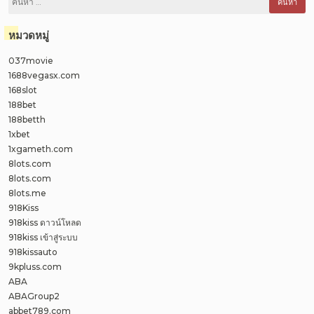
สำหรับ:
หมวดหมู่
037movie
1688vegasx.com
168slot
188bet
188betth
1xbet
1xgameth.com
8lots.com
8lots.com
8lots.me
918Kiss
918kiss ดาวน์โหลด
918kiss เข้าสู่ระบบ
918kissauto
9kpluss.com
ABA
ABAGroup2
abbet789.com