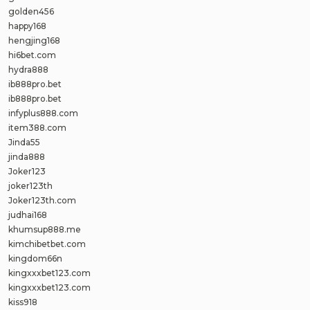
golden456
happy168
hengjing168
hi6bet.com
hydra888
ib888pro.bet
ib888pro.bet
infyplus888.com
item388.com
Jinda55
jinda888
Joker123
joker123th
Joker123th.com
judhai168
khumsup888.me
kimchibetbet.com
kingdom66n
kingxxxbet123.com
kingxxxbet123.com
kiss918