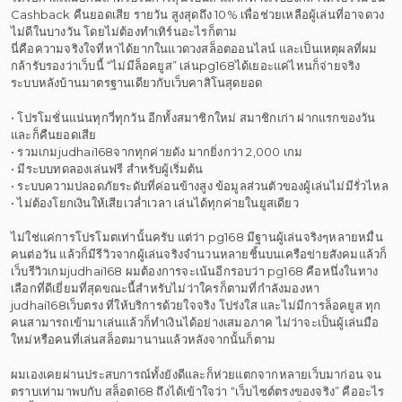
Cashback คืนยอดเสีย รายวัน สูงสุดถึง 10% เพื่อช่วยเหลือผู้เล่นที่อาจดวง
ไม่ดีในบางวัน โดยไม่ต้องทำเทิร์นอะไรก็ตาม
นี่คือความจริงใจที่หาได้ยากในแวดวงสล็อตออนไลน์ และเป็นเหตุผลที่ผม
กล้ารับรองว่าเว็บนี้ “ไม่มีล็อคยูส” เล่นpg168ได้เยอะแค่ไหนก็จ่ายจริง
ระบบหลังบ้านมาตรฐานเดียวกับเว็บคาสิโนสุดยอด
• โปรโมชั่นแน่นทุกวี่ทุกวัน อีกทั้งสมาชิกใหม่ สมาชิกเก่า ฝากแรกของวัน
และก็คืนยอดเสีย
• รวมเกมjudhai168จากทุกค่ายดัง มากยิ่งกว่า 2,000 เกม
• มีระบบทดลองเล่นฟรี สำหรับผู้เริ่มต้น
• ระบบความปลอดภัยระดับที่ค่อนข้างสูง ข้อมูลส่วนตัวของผู้เล่นไม่มีรั่วไหล
• ไม่ต้องโยกเงินให้เสียเวล่ำเวลา เล่นได้ทุกค่ายในยูสเดียว
ไม่ใช่แค่การโปรโมตเท่านั้นครับ แต่ว่า pg168 มีฐานผู้เล่นจริงๆหลายหมื่น
คนต่อวัน แล้วก็มีรีวิวจากผู้เล่นจริงจำนวนหลายชิ้นบนเครือข่ายสังคมแล้วก็
เว็บรีวิวเกมjudhai168 ผมต้องการจะเน้นอีกรอบว่า pg168 คือหนึ่งในทาง
เลือกที่ดีเยี่ยมที่สุดขณะนี้สำหรับไม่ว่าใครก็ตามที่กำลังมองหา
judhai168เว็บตรง ที่ให้บริการด้วยใจจริง โปร่งใส และไม่มีการล็อคยูส ทุก
คนสามารถเข้ามาเล่นแล้วก็ทำเงินได้อย่างเสมอภาค ไม่ว่าจะเป็นผู้เล่นมือ
ใหม่หรือคนที่เล่นสล็อตมานานแล้วหลังจากนั้นก็ตาม
ผมเองเคยผ่านประสบการณ์ทั้งยังดีและก็ห่วยแตกจากหลายเว็บมาก่อน จน
ตราบเท่ามาพบกับ สล็อต168 ถึงได้เข้าใจว่า “เว็บไซต์ตรงของจริง” คืออะไร