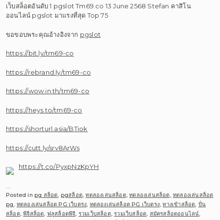
เว็บสล็อตอันดับ 1 pgslot Tm69.co 13 June 2568 Stefan คาสิโน
ออนไลน์ pgslot มาแรงที่สุด Top 75
ขอขอบพระคุณอ้างอิงจาก
pgslot
https://bit.ly/tm69-co
https://rebrand.ly/tm69-co
https://wow.in.th/tm69-co
https://heys.to/tm69-co
https://shorturl.asia/BTiok
https://cutt.ly/srv8ArWs
https://t.co/PyxpNzKpYH
…
Posted in
pg สล็อต
,
pgสล็อต
,
ทดลองเล่นสล็อต
,
ทดลองเล่นสล็อต
,
ทดลองเล่นสล็อต
pg
,
ทดลองเล่นสล็อต PG เว็บตรง
,
ทดลองเล่นสล็อต PG เว็บตรง
,
ทางเข้าสล็อต
,
ปั่น
สล็อต
,
พีจีสล็อต
,
ฟลูสล็อตพีจี
,
รวมเว็บสล็อต
,
รวมเว็บสล็อต
,
สมัครสล็อตออนไลน์
,