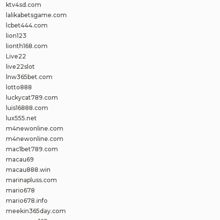
ktv4sd.com
lalikabetsgame.com
lcbet444.com
lion123
lionth168.com
Live22
live22slot
lnw365bet.com
lotto888
luckycat789.com
luis16888.com
lux555.net
m4newonline.com
m4newonline.com
mac1bet789.com
macau69
macau888.win
marinapluss.com
mario678
mario678.info
meekin365day.com