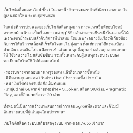
เว็บไซต์สล็อตออนไลน์ ชั้น 1 ในเวลานี้ บริการจบครบในที่เดียว เอาอกเอาใจ
ผู้เล่นสมัยใหม่ ระบบสุดทันสมัย
ในสมัยที่การประลองของเว็บไซต์สล็อตสูงมาก การจะหาเว็บที่ตอบโจทย์
ครบทุกด้านนับว่าเป็นเรื่องยาก แต่ pg168 กลับสามารถยืนหนึ่งในตลาดนี้ได้
เพราะเขาย้ำระบบแล้วก็บริการที่นำสมัย โดยเฉพาะอย่างยิ่งเรื่องที่เกี่ยวข้อง
กับการให้บริการสล็อตที่เร็วทันใจและไม่ยุ่งยาก ตั้งแต่กรรมวิธีลงทะเบียน
ฝากเงิน ถอนเงิน ไปจนถึงการเข้าเล่นเกม ทุกสิ่งทุกอย่างล้วนถูกออกแบบมา
ให้ ใช้งานง่าย ไม่สลับซับซ้อน รวมทั้งเหมาะกับผู้เล่นทุกระดับ ระบบลง
ทะเบียนอัตโนมัติ ไม่ต้องแอดไลน์
• รองรับการฝากถอนผ่าน ทรูวอเลท แล้วก็ธนาคารชั้นหนึ่ง
• มีทีมงานดูแลตลอด 1 วันผ่าน Live Chat รวมทั้ง Line OA
• หน้าเว็บไซต์รองรับมือถือเต็มต้นแบบ
• เกมjudhai168จากค่ายดังอย่าง PG, Joker,
สล็อต
918kiss, Pragmatic
Play, และก็อีกมากยิ่งกว่า 20 ค่าย
ทั้งหมดนี้เป็นการสร้างประสบการณ์การเล่นpg168ที่สะดวกและก็ไม่มี
อันตรายแบบที่ผู้เล่นยุคใหม่ปรารถนา
เว็บไซต์สล็อต ระบบเสถียรสุดๆระบบ ฝาก-ถอน Auto เจ้าแรก