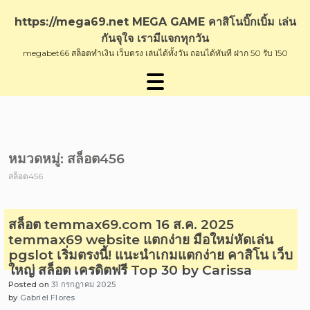
Skip
to
https://mega69.net MEGA GAME คาสิโนบิ๊กเบิ้ม เล่น
content
กันจุใจ เรามีแจกทุกวัน
megabet66 สล็อตทำเงิน เว็บตรง เล่นได้ทั้งวัน ถอนได้ทันที ฝาก 50 รับ 150
หมวดหมู่:
สล็อต456
สล็อต456
สล็อต temmax69.com 16 ส.ค. 2025
temmax69 website แตกง่าย มือใหม่หัดเล่น
pgslot เริ่มตรงนี้! แนะนำเกมแตกง่าย คาสิโน เว็บ
ใหญ่ สล็อต เครดิตฟรี Top 30 by Carissa
Posted on
31 กรกฎาคม 2025
by
Gabriel Flores