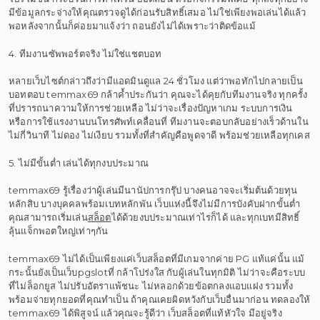
มีข้อมูลกระจ่างให้คุณตรวจดูได้ก่อนรับสิทธิ์เสมอ ไม่ใช่เพียงพอเล่นได้แล้ว
พอหลังจากนั้นก็ค่อยมาแจ้งว่า ถอนยังไม่ได้เพราะว่าติดข้อแม้
4. ทีมงานซัพพอร์ตจริง ไม่ใช่แชตบอท
หลายเว็บไซต์กล่าวถึงว่ามีแอดมินดูแล 24 ชั่วโมง แต่ว่าพอทักไปกลายเป็น
บอทตอบ temmax69 กล้าค้ำประกันว่า คุณจะได้คุยกับทีมงานจริง ทุกครั้ง
ที่ปรารถนาความให้การช่วยเหลือ ไม่ว่าจะเรื่องปัญหาเกม ระบบการเงิน
หรือการใช้แรงงานบนโทรศัพท์เคลื่อนที่ ทีมงานจะตอบกลับอย่างเร็วด้านใน
ไม่กี่วินาที ไม่ดอง ไม่เงียบ รวมทั้งที่สำคัญคือพูดจาดี พร้อมช่วยเหลือทุกเคส
5. ไม่มีขั้นต่ำ เล่นได้ทุกงบประมาณ
temmax69 รู้เรื่องว่าผู้เล่นมีนานัปการกรุ๊ป บางคนอาจจะเริ่มต้นด้วยทุน
หลักสิบ บางบุคคลพร้อมเบทหลักพัน เว็บแห่งนี้จึงไม่มีการบังคับฝากขั้นต่ำ
คุณสามารถเริ่มเล่น
สล็อต
ได้ด้วยงบประมาณเท่าไรก็ได้ และทุกเบทมีสิทธิ์
ลุ้นแจ็กพอตใหญ่เท่าๆกัน
temmax69 ไม่ได้เป็นเพียงแค่เว็บสล็อตที่มีเกมจากค่าย PG แท้แค่นั้น แม้
กระนั้นยังเป็นเว็บpgslotที่ กล้าโปร่งใส กับผู้เล่นในทุกมิติ ไม่ว่าจะคือระบบ
ที่ไม่ล็อกยูส ไม่ปรับอัตราแพ้ชนะ ไม่หลอกด้วยข้อตกลงแอบแฝง รวมทั้ง
พร้อมจ่ายทุกยอดที่คุณทำเป็น ถ้าคุณเคยผิดหวังกับเว็บอื่นมาก่อน ทดลองให้
temmax69 ได้พิสูจน์ แล้วคุณจะรู้ดีว่า เว็บสล็อตที่แท้หัวใจ มีอยู่จริง