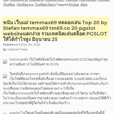
เว็บสล็อต
,
เว็บสล็อต pg
,
เว็บสล็อตเว็บตรง
Tagged
PGSlot
,
สล็อต
พนัน เว็บแม่ temmax69 ทดลองเล่น Top 20 by
Stefan temmax69 tm69.co 20 pgslot
websiteแตกง่าย รวมเทคนิคเล่นสล็อต PGSLOT
ให้ได้กำไรสูง มิถุนายน 25
Posted on
6 มิถุนายน 2025
by
Gabriel Flores
temmax69 เว็บไซต์สล็อตเว็บไซต์ตรงครบวงจร 2025 ตอบปัญหาทุก
ความต้องการ ไม่มีอันตราย 100%
ในสมัยที่เกมtemmax69กำลังเป็นที่นิยมอย่างล้นหลาม การหา
เว็บไซต์ที่ตอบโจทย์ทั้งยังเรื่องความปลอดภัย ระบบนำสมัย และก็เกม
บันเทิงใจๆไม่ได้ง่ายเลย แต่ถ้าคุณได้ทราบจักกับ temmax69รับประกันว่า
จะเปลี่ยนความคิดของคุณไปตลอด เพราะว่านี่เป็น
เว็บไซต์temmax69เว็บไซต์ตรงที่รวมทุกสิ่งทุกอย่างไว้ครบ จบในที่เดียว
ไม่ว่าจะเป็นเกมสล็อตจากค่ายดัง คุณภาพคับแก้ว ระบบฝาก-ถอนออโต้ที่เร็ว
แรง และโปรสุดปังที่ผู้ใดกันก็จำเป็นต้องร้องว้าว
pgslot ไม่ใช่แค่เว็บสล็อตปกติ แต่เป็นแพลตฟอร์มที่รู้เรื่องทุกสิ่งที่มี