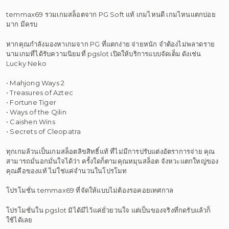
temmax69 รวมเกมสล็อตจาก PG Soft แท้ เกมไหนดี เกมไหนแตกบ่อย
มาก มีครบ
หากคุณกำลังมองหาเกมจาก PG ที่แตกง่าย จ่ายหนัก จำต้องไม่พลาดราย
นามเกมที่ได้รับความนิยมที่ pgslot เปิดให้บริการแบบจัดเต็ม ดังเช่น
Lucky Neko
• Mahjong Ways 2
• Treasures of Aztec
• Fortune Tiger
• Ways of the Qilin
• Caishen Wins
• Secrets of Cleopatra
ทุกเกมล้วนเป็นเกมสล็อตลิขสิทธิ์แท้ ที่ไม่มีการปรับแต่งอัตราการจ่าย คุณ
สามารถมั่นอกมั่นใจได้ว่า ครั้งใดก็ตามคุณหมุนสล็อต จังหวะแตกใหญ่ของ
คุณคือของแท้ ไม่ใช่แค่จำนวนในโปรโมท
โปรโมชั่น temmax69 ที่จัดให้แบบไม่ต้องรอคอยเทศกาล
โปรโมชั่นใน pgslot มิได้มีไว้แค่ยั่วยวนใจ แต่เป็นของจริงที่กดรับแล้วก็
ใช้ได้เลย