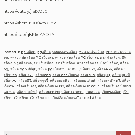
https://cutt.ly/jrsfXQtC
https://shorturl.asia/m7FdR
https://t.co/qBK6d4AQRA
…
Posted in
pg สล็อต
,
pgสล็อต
,
ทดลองเล่นสล็อต
,
ทดลองเล่นสล็อต
,
ทดลองเล่นสล็อต
pg
,
ทดลองเล่นสล็อต PG เว็บตรง
,
ทดลองเล่นสล็อต PG เว็บตรง
,
ทางเข้าสล็อต
,
พีจี
สล็อต
,
ฟลูสล็อตพีจี
,
รวมเว็บสล็อต
,
รวมเว็บสล็อต
,
สมัครสล็อตออนไลน์
,
สล็อต
,
สล็อต
pg
,
สล็อต pg ที่ดีที่สุด
,
สล็อต pg เว็บตรง แตกหนัก
,
สล็อต168
,
สล็อต456
,
สล็อต55
,
สล็อต66
,
สล็อต777
,
สล็อต888
,
สล็อต888เว็บตรง
,
สล็อต918
,
สล็อตpg
,
สล็อตpgแท้
,
สล็อตxo
,
สล็อตพีจี
,
สล็อตพุซซี่
,
สล็อตยอดนิยม
,
สล็อตออนไลน์
,
สล็อตเครดิตฟรี
,
สล็อต
เว็บตรง
,
สล็อตเว็บตรง
,
สล็อตเว็บตรง888
,
สล็อตเว็บตรงเครดิตฟรี
,
สล็อตเว็บตรงไม่ผ่าน
เอเย่นต์
,
สล็อตเว็บใหญ่
,
สล็อตแตกง่าย
,
สล็อตแตกหนัก
,
เกมสล็อต
,
เว็บตรงสล็อต
,
เว็บ
สล็อต
,
เว็บสล็อต
,
เว็บสล็อต pg
,
เว็บสล็อตเว็บตรง
Tagged
สล็อต
ค้นหา