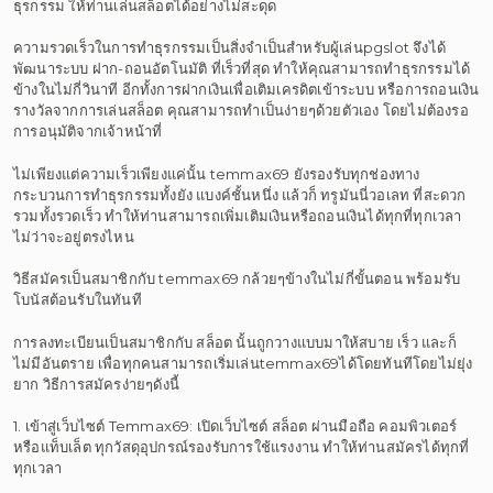
ธุรกรรม ให้ท่านเล่นสล็อตได้อย่างไม่สะดุด
ความรวดเร็วในการทำธุรกรรมเป็นสิ่งจำเป็นสำหรับผู้เล่นpgslot จึงได้
พัฒนาระบบ ฝาก-ถอนอัตโนมัติ ที่เร็วที่สุด ทำให้คุณสามารถทำธุรกรรมได้
ข้างในไม่กี่วินาที อีกทั้งการฝากเงินเพื่อเติมเครดิตเข้าระบบ หรือการถอนเงิน
รางวัลจากการเล่นสล็อต คุณสามารถทำเป็นง่ายๆด้วยตัวเอง โดยไม่ต้องรอ
การอนุมัติจากเจ้าหน้าที่
ไม่เพียงแต่ความเร็วเพียงแค่นั้น temmax69 ยังรองรับทุกช่องทาง
กระบวนการทำธุรกรรมทั้งยัง แบงค์ชั้นหนึ่ง แล้วก็ ทรูมันนี่วอเลท ที่สะดวก
รวมทั้งรวดเร็ว ทำให้ท่านสามารถเพิ่มเติมเงินหรือถอนเงินได้ทุกที่ทุกเวลา
ไม่ว่าจะอยู่ตรงไหน
วิธีสมัครเป็นสมาชิกกับ temmax69 กล้วยๆข้างในไม่กี่ขั้นตอน พร้อมรับ
โบนัสต้อนรับในทันที
การลงทะเบียนเป็นสมาชิกกับ สล็อต นั้นถูกวางแบบมาให้สบาย เร็ว และก็
ไม่มีอันตราย เพื่อทุกคนสามารถเริ่มเล่นtemmax69ได้โดยทันทีโดยไม่ยุ่ง
ยาก วิธีการสมัครง่ายๆดังนี้
1. เข้าสู่เว็บไซต์ Temmax69: เปิดเว็บไซต์ สล็อต ผ่านมือถือ คอมพิวเตอร์
หรือแท็บเล็ต ทุกวัสดุอุปกรณ์รองรับการใช้แรงงาน ทำให้ท่านสมัครได้ทุกที่
ทุกเวลา