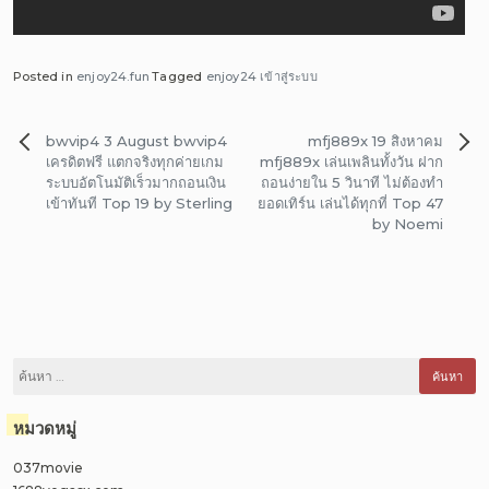
Posted in
enjoy24.fun
Tagged
enjoy24 เข้าสู่ระบบ
แนะแนว
bwvip4 3 August bwvip4
mfj889x 19 สิงหาคม
เรื่อง
เครดิตฟรี แตกจริงทุกค่ายเกม
mfj889x เล่นเพลินทั้งวัน ฝาก
ระบบอัตโนมัติเร็วมากถอนเงิน
ถอนง่ายใน 5 วินาที ไม่ต้องทำ
เข้าทันที Top 19 by Sterling
ยอดเทิร์น เล่นได้ทุกที่ Top 47
by Noemi
ค้นหา
สำหรับ:
หมวดหมู่
037movie