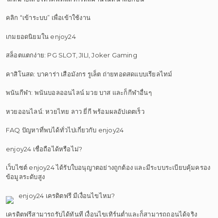
คลิก “เข้าระบบ” เพื่อเข้าใช้งาน
เกมยอดนิยมใน enjoy24
สล็อตแตกง่าย: PG SLOT, JILI, Joker Gaming
คาสิโนสด: บาคาร่า เสือมังกร รูเล็ต ถ่ายทอดสดแบบเรียลไทม์
พนันกีฬา: พนันบอลออนไลน์ มวย บาส และก็กีฬาอื่นๆ
หวยออนไลน์: หวยไทย ลาว ยี่กี พร้อมผลอัปเดตเร็ว
FAQ ปัญหาที่พบได้ทั่วไปเกี่ยวกับ enjoy24
enjoy24 เชื่อถือได้หรือไม่?
เว็บไซต์ enjoy24 ได้รับใบอนุญาตอย่างถูกต้อง และมีระบบระเบียบคุ้มครอง
ข้อมูลระดับสูง
enjoy24 เครดิตฟรี มีเงื่อนไขไหม?
เครดิตฟรีสามารถรับได้ทันที เงื่อนไขเทิร์นต่ำและก็สามารถถอนได้จริง