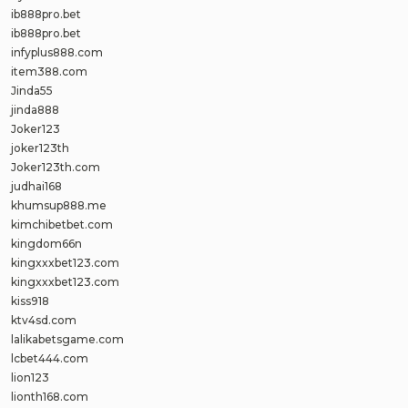
ib888pro.bet
ib888pro.bet
infyplus888.com
item388.com
Jinda55
jinda888
Joker123
joker123th
Joker123th.com
judhai168
khumsup888.me
kimchibetbet.com
kingdom66n
kingxxxbet123.com
kingxxxbet123.com
kiss918
ktv4sd.com
lalikabetsgame.com
lcbet444.com
lion123
lionth168.com