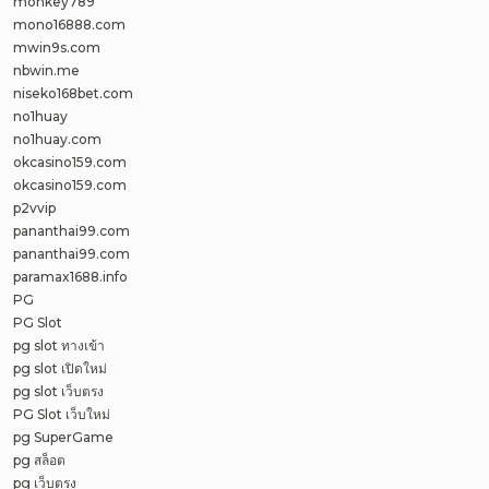
monkey789
mono16888.com
mwin9s.com
nbwin.me
niseko168bet.com
no1huay
no1huay.com
okcasino159.com
okcasino159.com
p2vvip
pananthai99.com
pananthai99.com
paramax1688.info
PG
PG Slot
pg slot ทางเข้า
pg slot เปิดใหม่
pg slot เว็บตรง
PG Slot เว็บใหม่
pg SuperGame
pg สล็อต
pg เว็บตรง