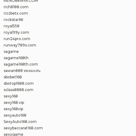
RENO88WIN.COM
rich8188.com
rizzbetx.com
rockstar66
royal558
royal99y.com
run24pro.com
runway789s.com
sagame
sagame168th
sagame168th.com
sawan888 ทดลองเล่น
sbobet168
sbotop1688.com
sclass8888.com
sexy168
sexy168.vip
sexy168vip
sexyauto168
SexyAuto168.com
sexybaccarat168.com
sexygame