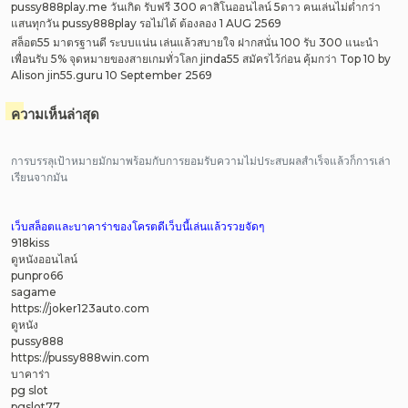
pussy888play.me วันเกิด รับฟรี 300 คาสิโนออนไลน์ 5ดาว คนเล่นไม่ต่ำกว่า
แสนทุกวัน pussy888play รอไม่ได้ ต้องลอง 1 AUG 2569
สล็อต55 มาตรฐานดี ระบบแน่น เล่นแล้วสบายใจ ฝากสนั่น 100 รับ 300 แนะนำ
เพื่อนรับ 5% จุดหมายของสายเกมทั่วโลก jinda55 สมัครไว้ก่อน คุ้มกว่า Top 10 by
Alison jin55.guru 10 September 2569
ความเห็นล่าสุด
การบรรลุเป้าหมายมักมาพร้อมกับการยอมรับความไม่ประสบผลสำเร็จแล้วก็การเล่า
เรียนจากมัน
เว็บสล็อตและบาคาร่าของโครตดีเว็บนี้เล่นแล้วรวยจัดๆ
918kiss
ดูหนังออนไลน์
punpro66
sagame
https://joker123auto.com
ดูหนัง
pussy888
https://pussy888win.com
บาคาร่า
pg slot
pgslot77