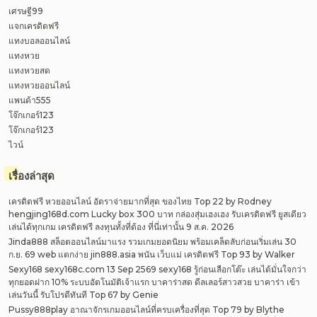
เศรษฐี99
แจกเครดิตฟรี
แทงบอลออนไลน์
แทงหวย
แทงหวยสด
แทงหวยออนไลน์
แพนด้า555
โจ๊กเกอร์123
โจ๊กเกอร์123
ไวน์
เรื่องล่าสุด
เครดิตฟรี หวยออนไลน์ อัตราจ่ายมากที่สุด ของไทย Top 22 by Rodney
hengjing168d.com Lucky box 300 บาท กล่องสุ่มเฮงเฮง รับเครดิตฟรี ยูสเดียว
เล่นได้ทุกเกม เครดิตฟรี ลงทุนทั้งที่ต้อง ที่นี่เท่านั้น 9 ส.ค. 2026
Jinda888 สล็อตออนไลน์มาแรง รวมเกมยอดนิยม พร้อมเคล็ดลับก่อนเริ่มเล่น 30
ก.ย. 69 web แตกง่าย jin888.asia พนัน เว็บแม่ เครดิตฟรี Top 93 by Walker
Sexy168 sexy168c.com 13 Sep 2569 sexy168 รู้ก่อนเลือกโต๊ะ เล่นได้มั่นใจกว่า
ทุกยอดฝาก 10% ระบบอัตโนมัติเจ้าแรก บาคาร่าสด ดีลเลอร์สาวสวย บาคาร่า เข้า
เล่นวันนี้ รับโปรดีทันที Top 67 by Genie
Pussy888play อาณาจักรเกมออนไลน์ที่ครบเครื่องที่สุด Top 79 by Blythe