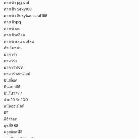
ทางเข้า pg slot
ทางเข้า Sexy168
ทางเข้า Sexybaccarat168
ทางเข้าpg
ทางเข้าxo
ทางเข้าสล็อต
ทางเข้าเล่น slotxo
ทำเว็บพนัน
บาคาร่า
บาคาร่า
บาคาร่า168
บาคาร่าออนไลน์
ปั่นสล็อต
ปั่นแตก66
ปันโปร777
ฝาก 10 รับ 100
พนันออนไลน์
พีจี
พีจีสล็อต
พุซซี่888
ฟลูสล็อตพีจี