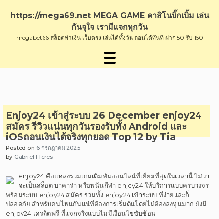
Skip
to
https://mega69.net MEGA GAME คาสิโนบิ๊กเบิ้ม เล่น
content
กันจุใจ เรามีแจกทุกวัน
megabet66 สล็อตทำเงิน เว็บตรง เล่นได้ทั้งวัน ถอนได้ทันที ฝาก 50 รับ 150
Enjoy24 เข้าสู่ระบบ 26 December enjoy24
สมัคร รีวิวแน่นทุกวันรองรับทั้ง Android และ
iOSถอนเงินได้จริงทุกยอด Top 12 by Tia
Posted on
6 กรกฎาคม 2025
by
Gabriel Flores
enjoy24 คือแหล่งรวมเกมเดิมพันออนไลน์ที่เยี่ยมที่สุดในเวลานี้ ไม่ว่า
จะเป็นสล็อต บาคาร่า หรือพนันกีฬา enjoy24 ให้บริการแบบครบวงจร
พร้อมระบบ enjoy24 สมัคร รวมทั้ง enjoy24 เข้าระบบ ที่ง่ายและก็
ปลอดภัย สำหรับคนไหนกันแน่ที่ต้องการเริ่มต้นโดยไม่ต้องลงทุนมาก ยังมี
enjoy24 เครดิตฟรี ที่แจกจริงแบบไม่มีเงื่อนไขซับซ้อน