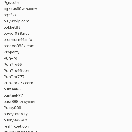
Pgslotth
pgzeus88win.com
pgสล็อต
play97vip.com
pokbet88
power999.net
premium66.info
proded888x.com
Property
PunPro
PunPro66
PunPro66.com
PunPro777
PunPro777.com
puntaek66
puntaek77
puss888 เข้าสู่ระบบ
Pussy888
pussy888play
pussy888win
realflikbet.com