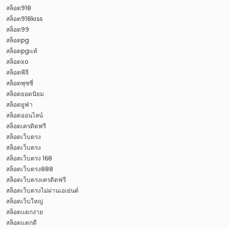
สล็อต918
สล็อต918kiss
สล็อต99
สล็อตpg
สล็อตpgแท้
สล็อตxo
สล็อตพีจี
สล็อตพุซซี่
สล็อตยอดนิยม
สล็อตยูฟ่า
สล็อตออนไลน์
สล็อตเครดิตฟรี
สล็อตเว็บตรง
สล็อตเว็บตรง
สล็อตเว็บตรง 168
สล็อตเว็บตรง888
สล็อตเว็บตรงเครดิตฟรี
สล็อตเว็บตรงไม่ผ่านเอเย่นต์
สล็อตเว็บใหญ่
สล็อตแตกง่าย
สล็อตแตกดี