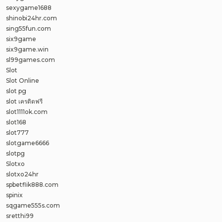
sexygame1688
shinobi24hr.com
sing55fun.com
six9game
six9game.win
sl99games.com
Slot
Slot Online
slot pg
slot เครดิตฟรี
slot1111ok.com
slot168
slot777
slotgame6666
slotpg
Slotxo
slotxo24hr
spbetflik888.com
spinix
sqgame555s.com
sretthi99