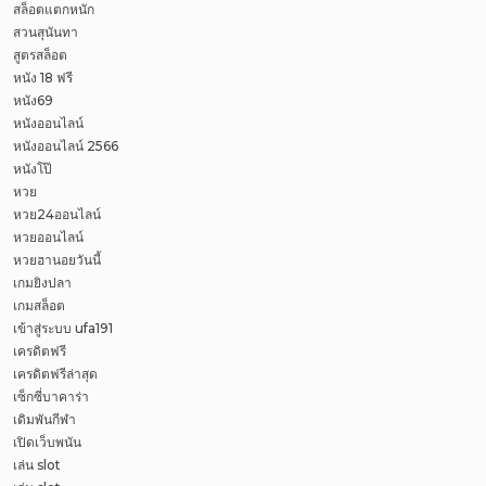
สล็อตแตกหนัก
สวนสุนันทา
สูตรสล็อต
หนัง 18 ฟรี
หนัง69
หนังออนไลน์
หนังออนไลน์ 2566
หนังโป๊
หวย
หวย24ออนไลน์
หวยออนไลน์
หวยฮานอยวันนี้
เกมยิงปลา
เกมสล็อต
เข้าสู่ระบบ ufa191
เครดิตฟรี
เครดิตฟรีล่าสุด
เซ็กซี่บาคาร่า
เดิมพันกีฬา
เปิดเว็บพนัน
เล่น slot