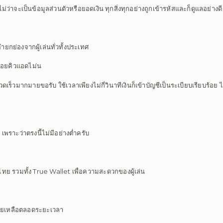
ว่าจะเป็นข้อมูลส่วนตัวหรือยอดเงิน ทุกสิ่งทุกอย่างถูกเข้ารหัสและก็ดูแลอย่างดี
คำยกย่องจากผู้เล่นทั่วทั้งประเทศ
อคอยคิวแอดไม่น
เร็วมากมายขอรับ ใช้เวลาเพียงไม่กี่วินาทีเงินก็เข้าบัญชีเป็นระเบียบเรียบร้อย
เพราะว่าตรงนี้ไม่มีอย่างต่ำครับ
ย รวมทั้ง True Wallet เพื่อความสะดวกของผู้เล่น
ยเหลือตลอดระยะเวลา