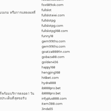
fox689ok.com
fullslot
งระบบเกม หรือการแสดงผลที่
fullsloteiei.com
fullslotpg
fullslotpg.com
fullslotpg168.com
funny18
gem99ths.com
gem99ths.com
goatza888fin.com
gobaza88.com
golden456
happy168
hengjing168
hi6bet.com
hydra888
ib888pro.bet
ib888pro.bet
ี่พร้อมบริการตลอด 1 วัน
ประเด็นที่สุดขอรับ
infyplus888.com
item388.com
Jinda55