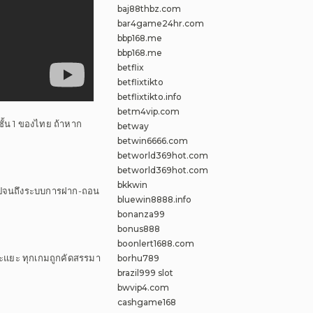
baj88thbz.com
bar4game24hr.com
bbp168.me
bbp168.me
betflix
betflixtikto
betflixtikto.info
betm4vip.com
ชั้น 1 ของไทย ถ้าหาก
betway
betwin6666.com
betworld369hot.com
betworld369hot.com
bkkwin
ย ไปจนถึงระบบการฝาก-ถอน
bluewin8888.info
bonanza99
bonus888
boonlert1688.com
ะแยะ ทุกเกมถูกคัดสรรมา
borhu789
brazil999 slot
bwvip4.com
cashgame168