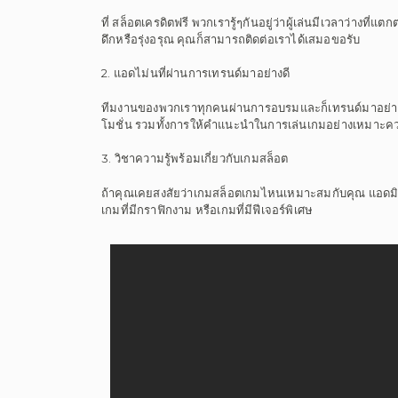
ที่ สล็อตเครดิตฟรี พวกเรารู้ๆกันอยู่ว่าผู้เล่นมีเวลาว่าง
ดึกหรือรุ่งอรุณ คุณก็สามารถติดต่อเราได้เสมอขอรับ
2. แอดไม่นที่ผ่านการเทรนด์มาอย่างดี
ทีมงานของพวกเราทุกคนผ่านการอบรมและก็เทรนด์มาอย่างมื
โมชั่น รวมทั้งการให้คำแนะนำในการเล่นเกมอย่างเหมาะค
3. วิชาความรู้พร้อมเกี่ยวกับเกมสล็อต
ถ้าคุณเคยสงสัยว่าเกมสล็อตเกมไหนเหมาะสมกับคุณ แอดมินข
เกมที่มีกราฟิกงาม หรือเกมที่มีฟีเจอร์พิเศษ