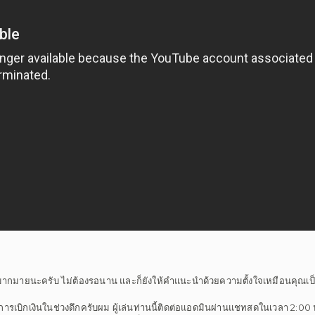
วมากมายนะครับ ไม่ต้องรอนาน และก็ยังให้คำแนะนำด้วยความตั้งใจเหมือนคุณเ
การเบิกเงินในช่วงดึกครับผม ผู้เล่นท่านนี้ติดต่อแอดมินผ่านแชทสดในเวลา 2:00 