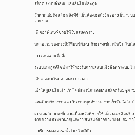
สล็อต ระบบล้ำสมัย เล่นลื่นไม่มีสะดุด
ถ้าหากเอ๋ยถึง สล็อต สิ่งที่จำเป็นต้องเอ่ยถึงอีกอย่างเป็น
สวยงาม
•ฟีเจอร์พิเศษที่ช่วยให้โบนัสแตกง่าย
หลายเกมของตรงนี้มีฟีพบร์พิเศษ ตัวอย่างเช่น ฟรีสปิน โบ
•การเล่นผ่านมือถือ
ระบบเกมถูกดีไซน์มาให้รองรับการเล่นบนมือถือทุกระบบ ไม
•อัปเดตเกมใหม่ตลอดระยะเวลา
เพื่อให้ผู้เล่นไม่เบื่อ เว็บไซต์แห่งนี้อัปเดตเกมสล็อตใหม่ๆเข
แอดมินบริการตลอด 1 วัน ตอบทุกคำถาม รวดเร็วทันใจ ไม่ม
ผมขอเสนอแนะทีมงานเบื้องหลังที่ช่วยให้ สล็อตเครดิตฟรี เ
ด้วยความชำนิชำนาญและการเทรนด์มาอย่างยอดเยี่ยม ทำให้เชื
1. บริการตลอด 24 ชั่วโมง ไม่มีพัก