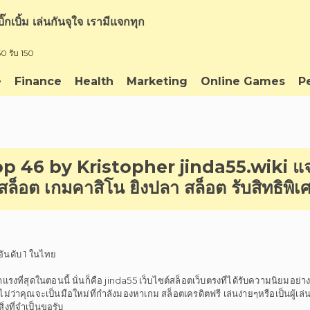
ิ้ม เล่นกันจุใจ เรามีแจกทุก
50 รับ 150
e
Finance
Health
Marketing
Online Games
P
 Top 46 by Kristopher jinda55.wiki แ
า สล็อต เกมคาสิโน ยิงปลา สล็อต รับสิทธิพ
ันดับ 1 ในไทย
ที่สุดในตอนนี้ นั่นก็คือ jinda55 เว็บไซต์สล็อตเว็บตรงที่ได้รับความนิยมอย่าง
ว่าคุณจะเป็นมือใหม่ที่กำลังมองหาเกม สล็อตเครดิตฟรี เล่นง่ายๆหรือเป็นผู้เล่น
่งที่จำเป็นขอรับ