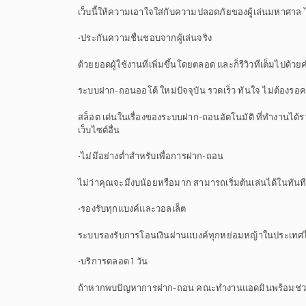
เว็บนี้ให้ความเอาใจใส่กับความปลอดภัยของผู้เล่นมหาศาล ไม่
•ประกันความชื่นชอบจากผู้เล่นจริง
ด้วยยอดผู้ใช้งานที่เพิ่มขึ้นโดยตลอด และก็รีวิวที่เต็มไปด้วย
ระบบฝาก-ถอนออโต้ ใหม่ปัจจุบัน รวดเร็ว ทันใจ ไม่ต้องร
สล็อต เด่นในเรื่องของระบบฝาก-ถอนอัตโนมัติ ที่ทำงานได้รวด
เว็บไซต์อื่น
•ไม่มีอย่างต่ำสำหรับเพื่อการฝาก-ถอน
ไม่ว่าคุณจะมีงบน้อยหรือมาก สามารถเริ่มต้นเล่นได้ในทันที 
•รองรับทุกแบงค์และวอลเล็ต
ระบบรองรับการโอนเงินผ่านแบงค์ทุกหย่อมหญ้าในประเทศไท
•บริการตลอด 1 วัน
ถ้าหากพบปัญหาการฝาก-ถอน คณะทำงานแอดมินพร้อมช่ว