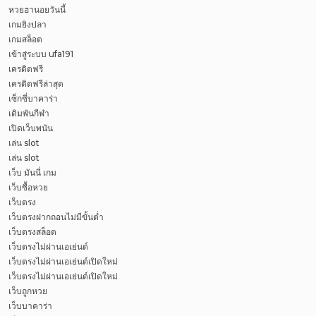
หวยฮานอยวันนี้
เกมยิงปลา
เกมสล็อต
เข้าสู่ระบบ ufa191
เครดิตฟรี
เครดิตฟรีล่าสุด
เซ็กซี่บาคาร่า
เดิมพันกีฬา
เปิดเว็บพนัน
เล่น slot
เล่น slot
เว็บ มันนี่ เกม
เว็บซื้อหวย
เว็บตรง
เว็บตรงฝากถอนไม่มีขั้นต่ำ
เว็บตรงสล็อต
เว็บตรงไม่ผ่านเอเย่นต์
เว็บตรงไม่ผ่านเอเย่นต์เปิดใหม่
เว็บตรงไม่ผ่านเอเย่นต์เปิดใหม่
เว็บถูกหวย
เว็บบาคาร่า