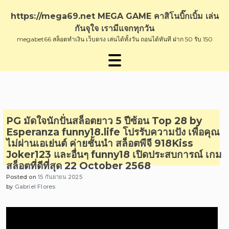
Skip
to
https://mega69.net MEGA GAME คาสิโนบิ๊กเบิ้ม เล่น
content
กันจุใจ เรามีแจกทุกวัน
megabet66 สล็อตทำเงิน เว็บตรง เล่นได้ทั้งวัน ถอนได้ทันที ฝาก 50 รับ 150
PG มัดใจนักปั่นสล็อตยาว 5 ปีซ้อน Top 28 by
Esperanza funny18.life โปรรับความปัง เพื่อคุณ
ไม่ผ่านเอเย่นต์ ค่ายชั้นนำ สล็อตพีจี 918Kiss
Joker123 และอื่นๆ funny18 เปิดประสบการณ์ เกม
สล็อตที่ดีที่สุด 22 October 2568
Posted on
15 กันยายน 2025
by
Gabriel Flores