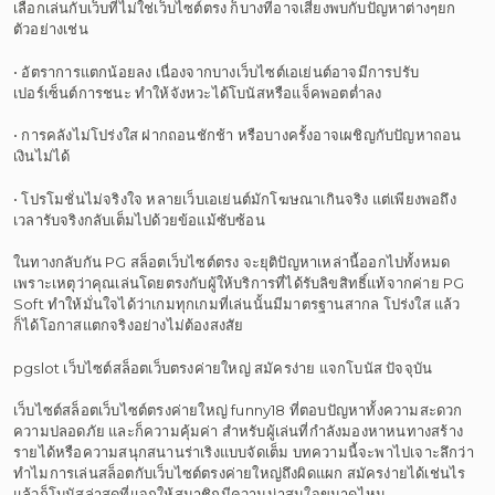
เลือกเล่นกับเว็บที่ไม่ใช่เว็บไซต์ตรง ก็บางทีอาจเสี่ยงพบกับปัญหาต่างๆยก
ตัวอย่างเช่น
• อัตราการแตกน้อยลง เนื่องจากบางเว็บไซต์เอเย่นต์อาจมีการปรับ
เปอร์เซ็นต์การชนะ ทำให้จังหวะได้โบนัสหรือแจ็คพอตต่ำลง
• การคลังไม่โปร่งใส ฝากถอนชักช้า หรือบางครั้งอาจเผชิญกับปัญหาถอน
เงินไม่ได้
• โปรโมชั่นไม่จริงใจ หลายเว็บเอเย่นต์มักโฆษณาเกินจริง แต่เพียงพอถึง
เวลารับจริงกลับเต็มไปด้วยข้อแม้ซับซ้อน
ในทางกลับกัน PG สล็อตเว็บไซต์ตรง จะยุติปัญหาเหล่านี้ออกไปทั้งหมด
เพราะเหตุว่าคุณเล่นโดยตรงกับผู้ให้บริการที่ได้รับลิขสิทธิ์แท้จากค่าย PG
Soft ทำให้มั่นใจได้ว่าเกมทุกเกมที่เล่นนั้นมีมาตรฐานสากล โปร่งใส แล้ว
ก็ได้โอกาสแตกจริงอย่างไม่ต้องสงสัย
pgslot เว็บไซต์สล็อตเว็บตรงค่ายใหญ่ สมัครง่าย แจกโบนัส ปัจจุบัน
เว็บไซต์สล็อตเว็บไซต์ตรงค่ายใหญ่ funny18 ที่ตอบปัญหาทั้งความสะดวก
ความปลอดภัย และก็ความคุ้มค่า สำหรับผู้เล่นที่กำลังมองหาหนทางสร้าง
รายได้หรือความสนุกสนานร่าเริงแบบจัดเต็ม บทความนี้จะพาไปเจาะลึกว่า
ทำไมการเล่นสล็อตกับเว็บไซต์ตรงค่ายใหญ่ถึงผิดแผก สมัครง่ายได้เช่นไร
แล้วก็โบนัสล่าสุดที่แจกให้สมาชิกมีความน่าสนใจขนาดไหน