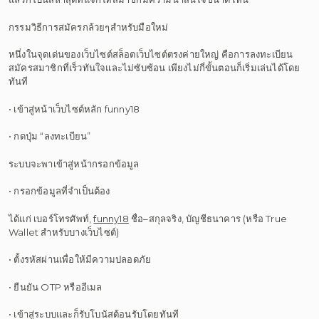
กรรมวิธีการสมัครกล้วยๆสำหรับมือใหม่
หนึ่งในจุดเด่นของเว็บไซต์สล็อตเว็บไซต์ตรงค่ายใหญ่ คือการลงทะเบียน
สมัครสมาชิกที่เร็วทันใจและไม่ซับซ้อน เพียงไม่กี่ขั้นตอนก็เริ่มเล่นได้โดย
ทันที
• เข้าสู่หน้าเว็บไซต์หลัก funny18
• กดปุ่ม “ลงทะเบียน”
ระบบจะพาเข้าสู่หน้ากรอกข้อมูล
• กรอกข้อมูลที่จำเป็นต้อง
ได้แก่ เบอร์โทรศัพท์,
funny18
ชื่อ–สกุลจริง, บัญชีธนาคาร (หรือ True
Wallet สำหรับบางเว็บไซต์)
• ตั้งรหัสผ่านเพื่อให้มีความปลอดภัย
• ยืนยัน OTP หรืออีเมล
• เข้าสู่ระบบและก็รับโบนัสต้อนรับโดยทันที