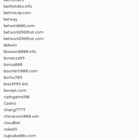
betflixtikto.info
betm4vip.com
betway
betwin6666.com
betworld369hot.com
betworld369hot.com
bkkwin
bluewin8888.info
bonanza99
bonus888
boonlert1688.com
borhu789
brazil999 slot
bwvip4.com
cashgame168
Casino
chang7777
chinatown888.win
cloudbet
coke55
cupcake88x.com