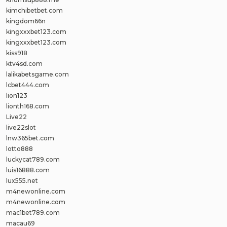
kimchibetbet.com
kingdom66n
kingxxxbet123.com
kingxxxbet123.com
kiss918
ktv4sd.com
lalikabetsgame.com
lcbet444.com
lion123
lionth168.com
Live22
live22slot
lnw365bet.com
lotto888
luckycat789.com
luis16888.com
lux555.net
m4newonline.com
m4newonline.com
mac1bet789.com
macau69