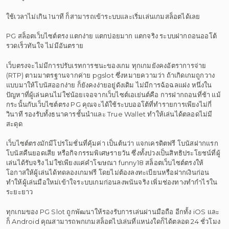
ใช้เวลาไม่เกิน 1นาที ก็สามารถเข้าระบบและเริ่มเล่นเกมสล็อตได้เลย
PG สล็อตเว็บไซต์ตรง แตกง่าย แตกบ่อยมาก แตกจริง ระบบฝากถอนออโต้
รวดเร็วทันใจ ไม่มีอันตราย
เว็บตรงจะไม่มีการปรับเรทการชนะของเกม ทุกเกมยังคงอัตราการจ่าย
(RTP) ตามมาตรฐานจากค่าย pgslot ซึ่งหมายความว่า ถ้าเกิดเกมถูกวาง
แบบมาให้โบนัสออกง่าย ก็ยังคงง่ายอยู่ดังเดิม ไม่มีการฉ้อฉลแฝง หนึ่งใน
ปัญหาที่ผู้เล่นคนไม่ใช่น้อยเจอจากเว็บไซต์เอเย่นต์คือ การฝากถอนที่ช้า แม้
กระนั้นกับเว็บไซต์ตรง PG คุณจะได้ใช้ระบบออโต้ที่ทำรายการเพียงไม่กี่
วินาที รองรับทั้งธนาคารชั้นนำและ True Wallet ทำให้เล่นได้ตลอดไม่มี
สะดุด
เว็บไซต์ตรงมักมีโปรโมชั่นที่คุ้มค่า เป็นต้นว่า แจกเครดิตฟรี โบนัสฝากแรก
โบนัสคืนยอดเสีย หรือกิจกรรมพิเศษรายวัน ซึ่งทั้งปวงเป็นสิทธิประโยชน์ที่ผู้
เล่นได้รับจริง ไม่ใช่เพียงแค่คำโฆษณา funny18 สล็อตเว็บไซต์ตรงให้
โอกาสให้ผู้เล่นได้ทดลองเกมฟรี โดยไม่ต้องลงทะเบียนหรือฝากเงินก่อน
ทำให้ผู้เล่นมือใหม่เข้าใจระบบเกมก่อนลงพนันจริง เพิ่มช่องทางทำกำไรใน
ระยะยาว
ทุกเกมของ PG Slot ถูกพัฒนาให้รองรับการเล่นผ่านมือถือ อีกทั้ง iOS และ
ก็ Android คุณสามารถพกเกมสล็อตไปเล่นที่แหน่งใดก็ได้ตลอด 24 ชั่วโมง