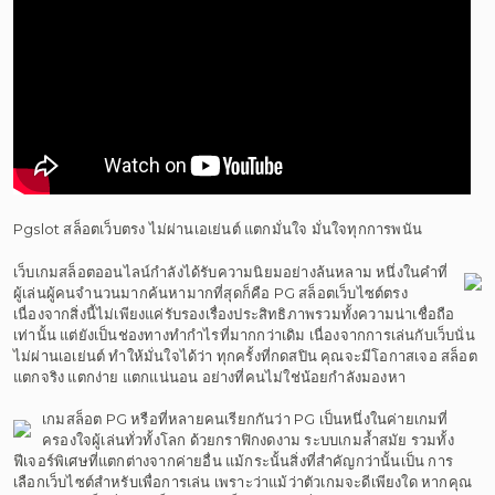
Pgslot สล็อตเว็บตรง ไม่ผ่านเอเย่นต์ แตกมั่นใจ มั่นใจทุกการพนัน
เว็บเกมสล็อตออนไลน์กำลังได้รับความนิยมอย่างล้นหลาม หนึ่งในคำที่
ผู้เล่นผู้คนจำนวนมากค้นหามากที่สุดก็คือ PG สล็อตเว็บไซต์ตรง
เนื่องจากสิ่งนี้ไม่เพียงแค่รับรองเรื่องประสิทธิภาพรวมทั้งความน่าเชื่อถือ
เท่านั้น แต่ยังเป็นช่องทางทำกำไรที่มากกว่าเดิม เนื่องจากการเล่นกับเว็บนั่น
ไม่ผ่านเอเย่นต์ ทำให้มั่นใจได้ว่า ทุกครั้งที่กดสปิน คุณจะมีโอกาสเจอ สล็อต
แตกจริง แตกง่าย แตกแน่นอน อย่างที่คนไม่ใช่น้อยกำลังมองหา
เกมสล็อต PG หรือที่หลายคนเรียกกันว่า PG เป็นหนึ่งในค่ายเกมที่
ครองใจผู้เล่นทั่วทั้งโลก ด้วยกราฟิกงดงาม ระบบเกมล้ำสมัย รวมทั้ง
ฟีเจอร์พิเศษที่แตกต่างจากค่ายอื่น แม้กระนั้นสิ่งที่สำคัญกว่านั้นเป็น การ
เลือกเว็บไซต์สำหรับเพื่อการเล่น เพราะว่าแม้ว่าตัวเกมจะดีเพียงใด หากคุณ