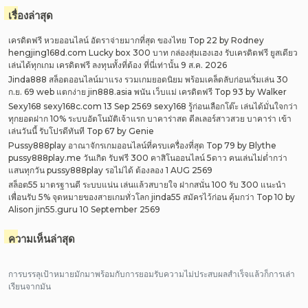
เรื่องล่าสุด
เครดิตฟรี หวยออนไลน์ อัตราจ่ายมากที่สุด ของไทย Top 22 by Rodney
hengjing168d.com Lucky box 300 บาท กล่องสุ่มเฮงเฮง รับเครดิตฟรี ยูสเดียว
เล่นได้ทุกเกม เครดิตฟรี ลงทุนทั้งที่ต้อง ที่นี่เท่านั้น 9 ส.ค. 2026
Jinda888 สล็อตออนไลน์มาแรง รวมเกมยอดนิยม พร้อมเคล็ดลับก่อนเริ่มเล่น 30
ก.ย. 69 web แตกง่าย jin888.asia พนัน เว็บแม่ เครดิตฟรี Top 93 by Walker
Sexy168 sexy168c.com 13 Sep 2569 sexy168 รู้ก่อนเลือกโต๊ะ เล่นได้มั่นใจกว่า
ทุกยอดฝาก 10% ระบบอัตโนมัติเจ้าแรก บาคาร่าสด ดีลเลอร์สาวสวย บาคาร่า เข้า
เล่นวันนี้ รับโปรดีทันที Top 67 by Genie
Pussy888play อาณาจักรเกมออนไลน์ที่ครบเครื่องที่สุด Top 79 by Blythe
pussy888play.me วันเกิด รับฟรี 300 คาสิโนออนไลน์ 5ดาว คนเล่นไม่ต่ำกว่า
แสนทุกวัน pussy888play รอไม่ได้ ต้องลอง 1 AUG 2569
สล็อต55 มาตรฐานดี ระบบแน่น เล่นแล้วสบายใจ ฝากสนั่น 100 รับ 300 แนะนำ
เพื่อนรับ 5% จุดหมายของสายเกมทั่วโลก jinda55 สมัครไว้ก่อน คุ้มกว่า Top 10 by
Alison jin55.guru 10 September 2569
ความเห็นล่าสุด
การบรรลุเป้าหมายมักมาพร้อมกับการยอมรับความไม่ประสบผลสำเร็จแล้วก็การเล่า
เรียนจากมัน