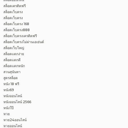
สล็อตเครดิตฟรี
สล็อตเว็บตรง
สล็อตเว็บตรง
สล็อตเว็บตรง 168
สล็อตเว็บตรง888
สล็อตเว็บตรงเครดิตฟรี
สล็อตเว็บตรงไม่ผ่านเอเย่นต์
สล็อตเว็บใหญ่
สล็อตแตกง่าย
สล็อตแตกดี
สล็อตแตกหนัก
สวนสุนันทา
สูตรสล็อต
หนัง 18 ฟรี
หนัง69
หนังออนไลน์
หนังออนไลน์ 2566
หนังโป๊
หวย
หวย24ออนไลน์
หวยออนไลน์