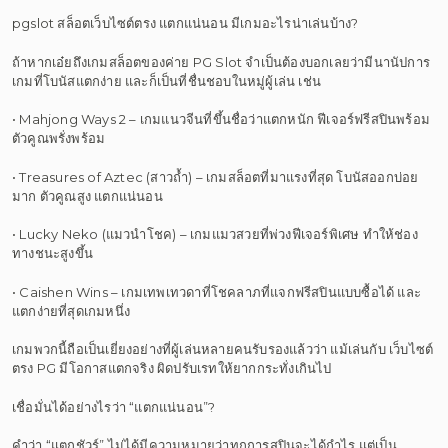
pgslot สล็อตเว็บไซต์ตรง แตกแน่นอน มีเกมอะไรน่าเล่นบ้าง?
ถ้าหากเอ๋ยถึงเกมสล็อตของค่าย PG Slot จำเป็นต้องบอกเลยว่ามีนานัปการ
เกมที่โบนัสแตกง่าย และก็เป็นที่ชื่นชอบในหมู่ผู้เล่น เช่น
• Mahjong Ways 2 – เกมแนวจีนที่ขึ้นชื่อว่าแตกหนัก ฟีเจอร์ฟรีสปินพร้อม
ตัวคูณพรั่งพร้อม
• Treasures of Aztec (สาวถ้ำ) – เกมสล็อตที่มาแรงที่สุด โบนัสออกบ่อย
มาก ตัวคูณสูง แตกแน่นอน
• Lucky Neko (แมวนำโชค) – เกมแมวสวยที่พ่วงฟีเจอร์พิเศษ ทำให้ช่อง
ทางชนะสูงขึ้น
• Caishen Wins – เกมเทพเทวดาที่โชคลาภที่แจกฟรีสปินแบบซื้อได้ และ
แตกง่ายที่สุดเกมหนึ่ง
เกมพวกนี้ถือเป็นเยี่ยงอย่างที่ผู้เล่นหลายคนรับรองแล้วว่า แม้เล่นกับ เว็บไซต์
ตรง PG มีโอกาสแตกจริง ผิดปรับเรทให้ยากกระทั่งเกินไป
เชื่อมั่นได้อย่างไรว่า “แตกแน่นอน”?
คำว่า “แตกชัวร์” ไม่ได้มีความหมายว่าทุกการสปินจะได้กำไร แต่เป็น