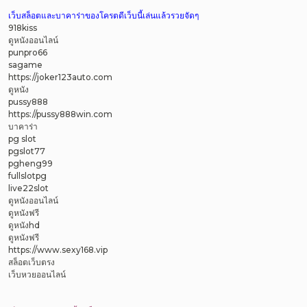
เว็บสล็อตและบาคาร่าของโครตดีเว็บนี้เล่นแล้วรวยจัดๆ
918kiss
ดูหนังออนไลน์
punpro66
sagame
https://joker123auto.com
ดูหนัง
pussy888
https://pussy888win.com
บาคาร่า
pg slot
pgslot77
pgheng99
fullslotpg
live22slot
ดูหนังออนไลน์
ดูหนังฟรี
ดูหนังhd
ดูหนังฟรี
https://www.sexy168.vip
สล็อตเว็บตรง
เว็บหวยออนไลน์