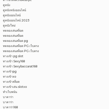
ดูหนัง
ดูหนังหนังออนไลน์
ดูหนังออนไลน์
ดูหนังออนไลน์ 2023
ดูหนังใหม่
ทดลองเล่นสล็อต
ทดลองเล่นสล็อต
ทดลองเล่นสล็อต pg
ทดลองเล่นสล็อต PG เว็บตรง
ทดลองเล่นสล็อต PG เว็บตรง
ทางเข้า pg slot
ทางเข้า Sexy168
ทางเข้า Sexybaccarat168
ทางเข้าpg
ทางเข้าxo
ทางเข้าสล็อต
ทางเข้าเล่น slotxo
ทำเว็บพนัน
บาคาร่า
บาคาร่า
บาคาร่า168