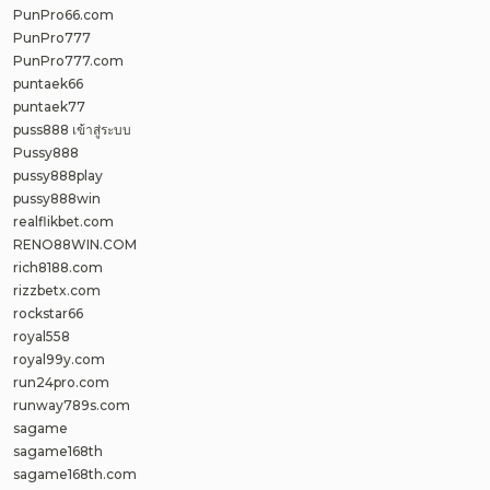
PunPro66.com
PunPro777
PunPro777.com
puntaek66
puntaek77
puss888 เข้าสู่ระบบ
Pussy888
pussy888play
pussy888win
realflikbet.com
RENO88WIN.COM
rich8188.com
rizzbetx.com
rockstar66
royal558
royal99y.com
run24pro.com
runway789s.com
sagame
sagame168th
sagame168th.com