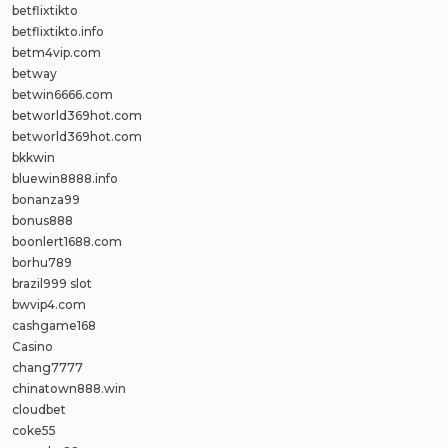
betflixtikto
betflixtikto.info
betm4vip.com
betway
betwin6666.com
betworld369hot.com
betworld369hot.com
bkkwin
bluewin8888.info
bonanza99
bonus888
boonlert1688.com
borhu789
brazil999 slot
bwvip4.com
cashgame168
Casino
chang7777
chinatown888.win
cloudbet
coke55