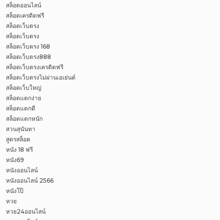
สล็อตออนไลน์
สล็อตเครดิตฟรี
สล็อตเว็บตรง
สล็อตเว็บตรง
สล็อตเว็บตรง 168
สล็อตเว็บตรง888
สล็อตเว็บตรงเครดิตฟรี
สล็อตเว็บตรงไม่ผ่านเอเย่นต์
สล็อตเว็บใหญ่
สล็อตแตกง่าย
สล็อตแตกดี
สล็อตแตกหนัก
สวนสุนันทา
สูตรสล็อต
หนัง 18 ฟรี
หนัง69
หนังออนไลน์
หนังออนไลน์ 2566
หนังโป๊
หวย
หวย24ออนไลน์