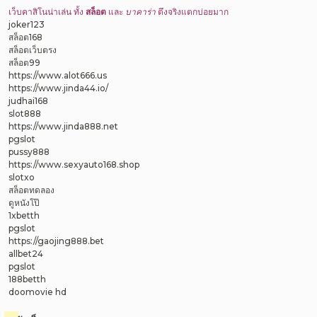
เว็บคาสิโนน่าเล่น ทั้ง
สล็อต
และ
บาคาร่า
ตึงจริงแตกบ่อยมาก
joker123
สล็อต168
สล็อตเว็บตรง
สล็อต99
https://www.alot666.us
https://www.jinda44.io/
judhai168
slot888
https://www.jinda888.net
pgslot
pussy888
https://www.sexyauto168.shop
slotxo
สล็อตทดลอง
ดูหนังโป๊
1xbetth
pgslot
https://gaojing888.bet
allbet24
pgslot
188betth
doomovie hd