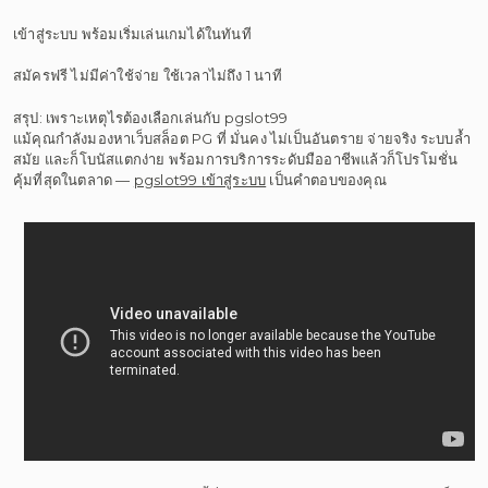
เข้าสู่ระบบ พร้อมเริ่มเล่นเกมได้ในทันที
สมัครฟรี ไม่มีค่าใช้จ่าย ใช้เวลาไม่ถึง 1 นาที
สรุป: เพราะเหตุไรต้องเลือกเล่นกับ pgslot99
แม้คุณกำลังมองหาเว็บสล็อต PG ที่ มั่นคง ไม่เป็นอันตราย จ่ายจริง ระบบล้ำ
สมัย และก็โบนัสแตกง่าย พร้อมการบริการระดับมืออาชีพแล้วก็โปรโมชั่น
คุ้มที่สุดในตลาด —
pgslot99 เข้าสู่ระบบ
เป็นคำตอบของคุณ