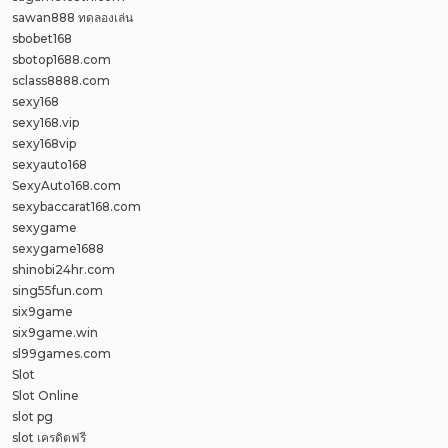
sawan888 ทดลองเล่น
sbobet168
sbotop1688.com
sclass8888.com
sexy168
sexy168.vip
sexy168vip
sexyauto168
SexyAuto168.com
sexybaccarat168.com
sexygame
sexygame1688
shinobi24hr.com
sing55fun.com
six9game
six9game.win
sl99games.com
Slot
Slot Online
slot pg
slot เครดิตฟรี