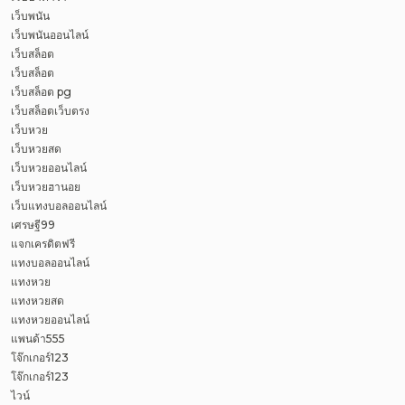
เว็บพนัน
เว็บพนันออนไลน์
เว็บสล็อต
เว็บสล็อต
เว็บสล็อต pg
เว็บสล็อตเว็บตรง
เว็บหวย
เว็บหวยสด
เว็บหวยออนไลน์
เว็บหวยฮานอย
เว็บแทงบอลออนไลน์
เศรษฐี99
แจกเครดิตฟรี
แทงบอลออนไลน์
แทงหวย
แทงหวยสด
แทงหวยออนไลน์
แพนด้า555
โจ๊กเกอร์123
โจ๊กเกอร์123
ไวน์