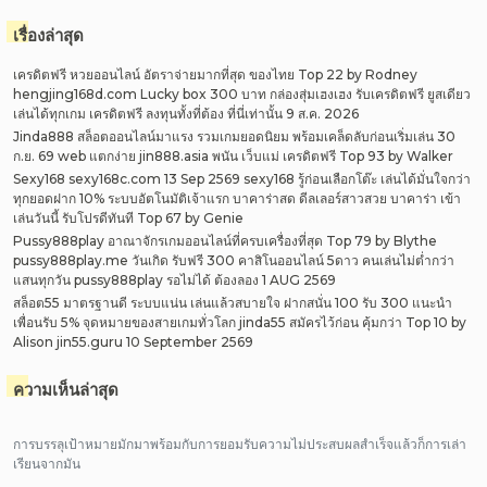
เรื่องล่าสุด
เครดิตฟรี หวยออนไลน์ อัตราจ่ายมากที่สุด ของไทย Top 22 by Rodney
hengjing168d.com Lucky box 300 บาท กล่องสุ่มเฮงเฮง รับเครดิตฟรี ยูสเดียว
เล่นได้ทุกเกม เครดิตฟรี ลงทุนทั้งที่ต้อง ที่นี่เท่านั้น 9 ส.ค. 2026
Jinda888 สล็อตออนไลน์มาแรง รวมเกมยอดนิยม พร้อมเคล็ดลับก่อนเริ่มเล่น 30
ก.ย. 69 web แตกง่าย jin888.asia พนัน เว็บแม่ เครดิตฟรี Top 93 by Walker
Sexy168 sexy168c.com 13 Sep 2569 sexy168 รู้ก่อนเลือกโต๊ะ เล่นได้มั่นใจกว่า
ทุกยอดฝาก 10% ระบบอัตโนมัติเจ้าแรก บาคาร่าสด ดีลเลอร์สาวสวย บาคาร่า เข้า
เล่นวันนี้ รับโปรดีทันที Top 67 by Genie
Pussy888play อาณาจักรเกมออนไลน์ที่ครบเครื่องที่สุด Top 79 by Blythe
pussy888play.me วันเกิด รับฟรี 300 คาสิโนออนไลน์ 5ดาว คนเล่นไม่ต่ำกว่า
แสนทุกวัน pussy888play รอไม่ได้ ต้องลอง 1 AUG 2569
สล็อต55 มาตรฐานดี ระบบแน่น เล่นแล้วสบายใจ ฝากสนั่น 100 รับ 300 แนะนำ
เพื่อนรับ 5% จุดหมายของสายเกมทั่วโลก jinda55 สมัครไว้ก่อน คุ้มกว่า Top 10 by
Alison jin55.guru 10 September 2569
ความเห็นล่าสุด
การบรรลุเป้าหมายมักมาพร้อมกับการยอมรับความไม่ประสบผลสำเร็จแล้วก็การเล่า
เรียนจากมัน