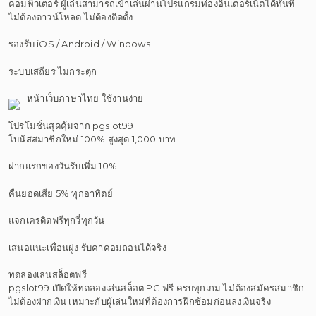
คอมพิวเตอร์ ผู้เล่นสามารถเข้าเล่นผ่านโปรแกรมท่องอินเตอร์เน็ตได้ทันที
ไม่ต้องดาวน์โหลด ไม่ต้องติดตั้ง
รองรับ iOS / Android / Windows
ระบบเสถียร ไม่กระตุก
หน้าเว็บภาษาไทย ใช้งานง่าย
โปรโมชั่นสุดคุ้มจาก pgslot99
โบนัสสมาชิกใหม่ 100% สูงสุด 1,000 บาท
ฝากแรกของวันรับเพิ่ม 10%
คืนยอดเสีย 5% ทุกอาทิตย์
แจกเครดิตฟรีทุกวี่ทุกวัน
เสนอแนะเพื่อนฝูง รับค่าคอมถอนได้จริง
ทดลองเล่นสล็อตฟรี
pgslot99 เปิดให้ทดลองเล่นสล็อต PG ฟรี ครบทุกเกม ไม่ต้องสมัครสมาชิก
ไม่ต้องฝากเงิน เหมาะกับผู้เล่นใหม่ที่ต้องการฝึกซ้อมก่อนลงเงินจริง