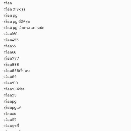
สล็อต
สล็อต 918kiss
สล็อต pg
สล็อต pg ที่ดีที่สุด
สล็อต pg เว็บตรง แตกหนัก
สล็อต168
สล็อต456
สล็อต55
สล็อต66
สล็อต777
สล็อต888
สล็อต888เว็บตรง
สล็อต89
สล็อต918
สล็อต918kiss
สล็อต99
สล็อตpg
สล็อตpgแท้
สล็อตxo
สล็อตพีจี
สล็อตพุซซี่