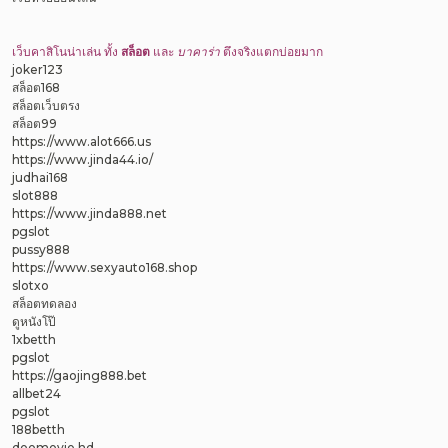
เว็บคาสิโนน่าเล่น ทั้ง
สล็อต
และ
บาคาร่า
ตึงจริงแตกบ่อยมาก
joker123
สล็อต168
สล็อตเว็บตรง
สล็อต99
https://www.alot666.us
https://www.jinda44.io/
judhai168
slot888
https://www.jinda888.net
pgslot
pussy888
https://www.sexyauto168.shop
slotxo
สล็อตทดลอง
ดูหนังโป๊
1xbetth
pgslot
https://gaojing888.bet
allbet24
pgslot
188betth
doomovie hd