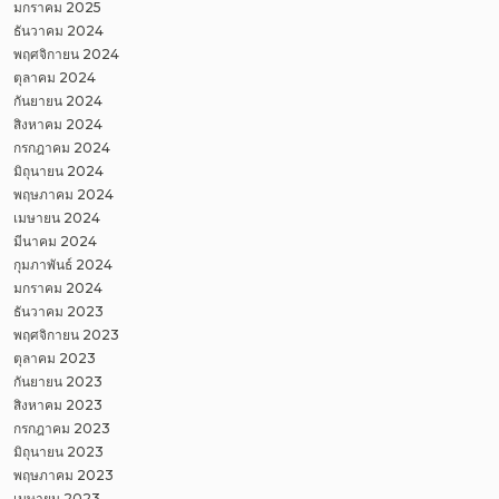
มกราคม 2025
ธันวาคม 2024
พฤศจิกายน 2024
ตุลาคม 2024
กันยายน 2024
สิงหาคม 2024
กรกฎาคม 2024
มิถุนายน 2024
พฤษภาคม 2024
เมษายน 2024
มีนาคม 2024
กุมภาพันธ์ 2024
มกราคม 2024
ธันวาคม 2023
พฤศจิกายน 2023
ตุลาคม 2023
กันยายน 2023
สิงหาคม 2023
กรกฎาคม 2023
มิถุนายน 2023
พฤษภาคม 2023
เมษายน 2023