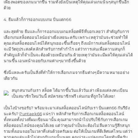
เพียงพอตของเกมมากขึ้น รวมทั้งยังเป็นเหตุให้คุณเล่นเกมนั้นๆสนุกขึ้นอีก
ด้วย
4. ธีมแล้วก็การออกแบบเกม ปั่นแตก66
และสุดท้าย ธีมและก็การออกแบบเกมสล็อตพีจีที่บอกเลยว่า สำคัญกับการ
เลือกเกมสล็อตออนไลน์อย่างยิ่งเลยนะครับ เพราะเหตุว่ามันจะช่วยทำให้
คุณเล่นสล็อตออนไลน์ได้สนุกเยอะขึ้นเรื่อยๆ ถึงแม้การเล่นสล็อตออนไลน์
จะมีวัตถุประสงค์หลักสำหรับการทำกำไร แต่ว่าการเล่นเพื่อความสนุกก็
สำคัญแล้วก็จำเป็นจะต้องด้วยเหมือนกัน ด้วยเหตุว่ามันจะมีผลให้คุณเล่นได้
นานขึ้น เอนหน้าจอยกับเกมต่างๆมากยิ่งขึ้นด้วย
ซึ่งนี่แหละครับเป็นสิ่งที่ทำให้การเลือกเกมจากธีมต่างๆมีความหมายอย่าง
เดียวกัน
สนุกสนานกับเรา สล็อต ได้มากขึ้นวันแล้ววันเล่า เพียงแค่ลงทะเบียน
เป็นสมาชิกใหม่วันนี้ สมัครสมาชิกฟรี เล่นเกมที่ถูกใจได้เลย!
เป็นไงบ้างขอรับ? พร้อมจะมาเล่นสล็อตออนไลน์กับเรา ปั่นแตก66 กันรึยัง
นะครับ?
Puntaek66
แน่ๆว่า หลักสำหรับการเลือกเกมสล็อตออนไลน์
ทั้งหมดทั้งปวงที่ผมเขียนมานั้น คุณสามารถนำไปปรับใช้กับการเลือกเกม
สล็อตออนไลน์ของคุณได้เลย แต่ว่าคุณจำเป็นจะต้องไม่ลืมความรู้สึกสนุก
รวมทั้งเอนจอยในเวลาที่เล่นด้วยครับผม ต่อให้เป็นเกมที่ดีเลิศแค่ไหน แต่ว่า
หากคุณเล่นแล้วไม่สนุกกับเกมนั้นๆเลย คุณน่าจะแปลงเกมโดยทันทีครับ