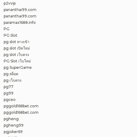
p2vvip
pananthai99.com
pananthai99.com
paramax1688.info
PG
PG Slot
pg slot ทางเข้า
pg slot เปิดใหม่
pg slot เว็บตรง
PG Slot เว็บใหม่
pg SuperGame
pg สล็อต
pg เว็บตรง
pg77
pg99
pgceo
pggold168bet.com
pggold168bet.com
pgheng
pgheng99
pgjoker69