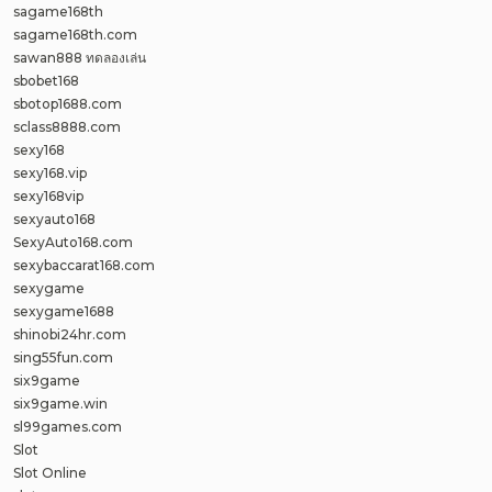
sagame168th
sagame168th.com
sawan888 ทดลองเล่น
sbobet168
sbotop1688.com
sclass8888.com
sexy168
sexy168.vip
sexy168vip
sexyauto168
SexyAuto168.com
sexybaccarat168.com
sexygame
sexygame1688
shinobi24hr.com
sing55fun.com
six9game
six9game.win
sl99games.com
Slot
Slot Online