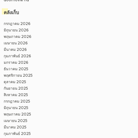
คลังเก็บ
กรกฎาคม 2026
มิถุนายน 2026
พฤษภาคม 2026
เมษายน 2026
มีนาคม 2026
กุมภาพันธ์ 2026
มกราคม 2026
ธันวาคม 2025
พฤศจิกายน 2025
ตุลาคม 2025
กันยายน 2025
สิงหาคม 2025
กรกฎาคม 2025
มิถุนายน 2025
พฤษภาคม 2025
เมษายน 2025
มีนาคม 2025
กุมภาพันธ์ 2025