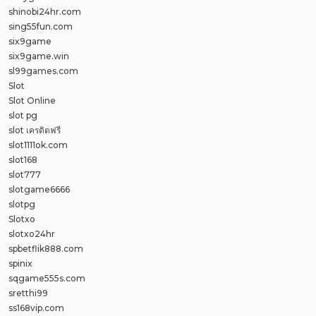
shinobi24hr.com
sing55fun.com
six9game
six9game.win
sl99games.com
Slot
Slot Online
slot pg
slot เครดิตฟรี
slot1111ok.com
slot168
slot777
slotgame6666
slotpg
Slotxo
slotxo24hr
spbetflik888.com
spinix
sqgame555s.com
sretthi99
ss168vip.com