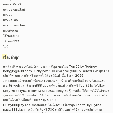
แจกเครดิตฟรี
แทงบอลออนไลน์
แทงหวย
แทงหวยสด
แทงหวยออนไลน์
แพนด้า555
โจ๊กเกอร์123
โจ๊กเกอร์123
ไวน์
เรื่องล่าสุด
เครดิตฟรี หวยออนไลน์ อัตราจ่ายมากที่สุด ของไทย Top 22 by Rodney
hengjing168d.com Lucky box 300 บาท กล่องสุ่มเฮงเฮง รับเครดิตฟรี ยูสเดียว
เล่นได้ทุกเกม เครดิตฟรี ลงทุนทั้งที่ต้อง ที่นี่เท่านั้น 9 ส.ค. 2026
Jinda888 สล็อตออนไลน์มาแรง รวมเกมยอดนิยม พร้อมเคล็ดลับก่อนเริ่มเล่น 30
ก.ย. 69 web แตกง่าย jin888.asia พนัน เว็บแม่ เครดิตฟรี Top 93 by Walker
Sexy168 sexy168c.com 13 Sep 2569 sexy168 รู้ก่อนเลือกโต๊ะ เล่นได้มั่นใจกว่า
ทุกยอดฝาก 10% ระบบอัตโนมัติเจ้าแรก บาคาร่าสด ดีลเลอร์สาวสวย บาคาร่า เข้า
เล่นวันนี้ รับโปรดีทันที Top 67 by Genie
Pussy888play อาณาจักรเกมออนไลน์ที่ครบเครื่องที่สุด Top 79 by Blythe
pussy888play.me วันเกิด รับฟรี 300 คาสิโนออนไลน์ 5ดาว คนเล่นไม่ต่ำกว่า