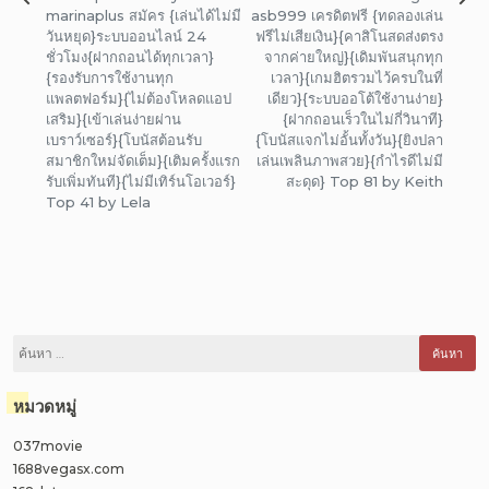
เรื่อง
marinaplus สมัคร {เล่นได้ไม่มี
asb999 เครดิตฟรี {ทดลองเล่น
วันหยุด}ระบบออนไลน์ 24
ฟรีไม่เสียเงิน}{คาสิโนสดส่งตรง
ชั่วโมง{ฝากถอนได้ทุกเวลา}
จากค่ายใหญ่}{เดิมพันสนุกทุก
{รองรับการใช้งานทุก
เวลา}{เกมฮิตรวมไว้ครบในที่
แพลตฟอร์ม}{ไม่ต้องโหลดแอป
เดียว}{ระบบออโต้ใช้งานง่าย}
เสริม}{เข้าเล่นง่ายผ่าน
{ฝากถอนเร็วในไม่กี่วินาที}
เบราว์เซอร์}{โบนัสต้อนรับ
{โบนัสแจกไม่อั้นทั้งวัน}{ยิงปลา
สมาชิกใหม่จัดเต็ม}{เติมครั้งแรก
เล่นเพลินภาพสวย}{กำไรดีไม่มี
รับเพิ่มทันที}{ไม่มีเทิร์นโอเวอร์}
สะดุด} Top 81 by Keith
Top 41 by Lela
ค้นหา
สำหรับ:
หมวดหมู่
037movie
1688vegasx.com