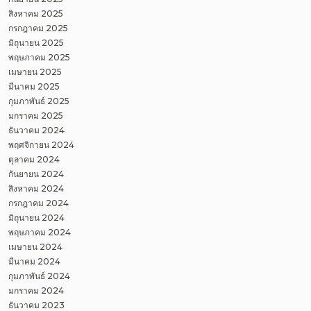
สิงหาคม 2025
กรกฎาคม 2025
มิถุนายน 2025
พฤษภาคม 2025
เมษายน 2025
มีนาคม 2025
กุมภาพันธ์ 2025
มกราคม 2025
ธันวาคม 2024
พฤศจิกายน 2024
ตุลาคม 2024
กันยายน 2024
สิงหาคม 2024
กรกฎาคม 2024
มิถุนายน 2024
พฤษภาคม 2024
เมษายน 2024
มีนาคม 2024
กุมภาพันธ์ 2024
มกราคม 2024
ธันวาคม 2023