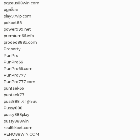
pgzeus88win.com
pgสล็อต
play97vip.com
pokbet88
power999.net
premium66.info
proded888x.com
Property
PunPro
PunPro66
PunPro66.com
PunPro777
PunPro777.com
puntaek66
puntaek77
puss888 เข้าสู่ระบบ
Pussy888
pussy888play
pussy888win
realflikbet.com
RENO88WIN.COM