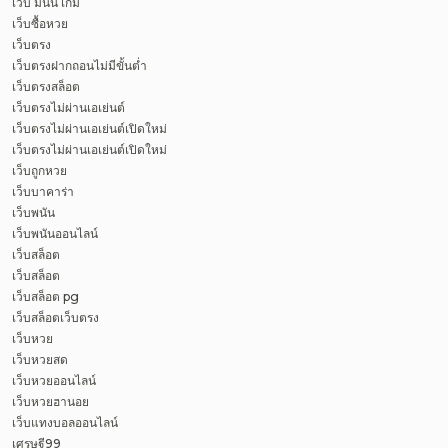
เว็บ มันนี่ เกม
เว็บซื้อหวย
เว็บตรง
เว็บตรงฝากถอนไม่มีขั้นต่ำ
เว็บตรงสล็อต
เว็บตรงไม่ผ่านเอเย่นต์
เว็บตรงไม่ผ่านเอเย่นต์เปิดใหม่
เว็บตรงไม่ผ่านเอเย่นต์เปิดใหม่
เว็บถูกหวย
เว็บบาคาร่า
เว็บพนัน
เว็บพนันออนไลน์
เว็บสล็อต
เว็บสล็อต
เว็บสล็อต pg
เว็บสล็อตเว็บตรง
เว็บหวย
เว็บหวยสด
เว็บหวยออนไลน์
เว็บหวยฮานอย
เว็บแทงบอลออนไลน์
เศรษฐี99