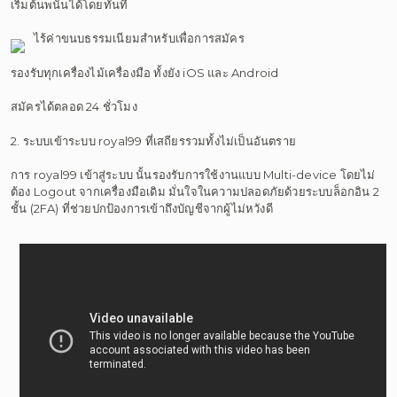
เริ่มต้นพนันได้โดยทันที
ไร้ค่าขนบธรรมเนียมสำหรับเพื่อการสมัคร
รองรับทุกเครื่องไม้เครื่องมือ ทั้งยัง iOS และ Android
สมัครได้ตลอด 24 ชั่วโมง
2. ระบบเข้าระบบ royal99 ที่เสถียรรวมทั้งไม่เป็นอันตราย
การ royal99 เข้าสู่ระบบ นั้นรองรับการใช้งานแบบ Multi-device โดยไม่
ต้อง Logout จากเครื่องมือเดิม มั่นใจในความปลอดภัยด้วยระบบล็อกอิน 2
ชั้น (2FA) ที่ช่วยปกป้องการเข้าถึงบัญชีจากผู้ไม่หวังดี