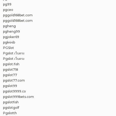
pg99
pgceo
pggold168bet.com
pggold168bet.com
pgheng
pgheng99
pgjoker69
pgk44b
PGSlot
Pgslot เว็บตรง
Pgslot เว็บตรง
pgslot.fish
pgslot718
pgslot77
pgslot77.com
pgslot99
pgslot9999.co
pgslot999bets.com
pgslotfish
pgslotgolf
Pgslotth