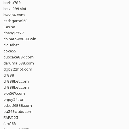
borhu789
brazil999 slot
bwvip4.com
cashgame168
Casino
chang7777
chinatown888.win
cloudbet
coke55
cupcake88x.com
daruma1688.com
dgb222hot.com
dr888
dr888bet.com
dr888bet.com
ek4567.com
enjoy24.fun
etbet16888.com
eu369clubs.com
FAFA123
faro168