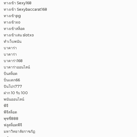
ทางเข้า Sexy168
ทางเข้า Sexybaccarat168
ทางเข้าpg
ทางเข้าxo
ทางเข้าสล็อต
ทางเข้าเล่น slotxo
ทำเว็บพนัน
บาคาร่า
บาคาร่า
บาคาร่า168
บาคาร่าออนไลน์
ปั่นสล็อต
ปั่นแตก66
ปันโปร777
ฝาก 10 รับ 100
พนันออนไลน์
พีจี
พีจีสล็อต
พุซซี่888
ฟลูสล็อตพีจี
มหาวิทยาลัยราชภัฏ