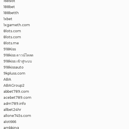
168slot
188bet
188betth
1xbet
1xgameth.com
8lots.com
8lots.com
8lots.me
918Kiss
918kiss ดาวน์โหลด
918kiss เข้าสู่ระบบ
918kissauto
9kpluss.com
ABA
ABAGroup2
abbet789.com
acebet789.com
adm789.info
allbet24hr
allone745s.com
alot666
ambking