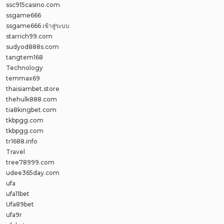
ssc915casino.com
ssgame666
ssgame666 เข้าสู่ระบบ
starrich99.com
sudyod888s.com
tangtem168
Technology
temmax69
thaisiambet.store
thehulk888.com
tia8kingbet.com
tkbpgg.com
tkbpgg.com
tr1688.info
Travel
tree78999.com
udee365day.com
ufa
ufa11bet
Ufa89bet
ufa9r