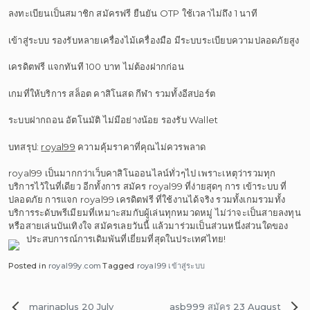
ลงทะเบียนเป็นสมาชิก สมัครฟรี ยืนยัน OTP ใช้เวลาไม่ถึง 1 นาที
เข้าสู่ระบบ รองรับหลายเครื่องไม้เครื่องมือ มีระบบระเบียบความปลอดภัยสูง
เครดิตฟรี แจกทันที 100 บาท ไม่ต้องฝากก่อน
เกมที่ให้บริการ สล็อต คาสิโนสด กีฬา รวมทั้งอีสปอร์ต
ระบบฝากถอน อัตโนมัติ ไม่มีอย่างน้อย รองรับ Wallet
บทสรุป:
royal99
ความคุ้มราคาที่คุณไม่ควรพลาด
royal99 เป็นมากกว่าเว็บคาสิโนออนไลน์ทั่วๆไป เพราะเหตุว่ารวมทุก
บริการไว้ในที่เดียว อีกทั้งการ สมัคร royal99 ที่ง่ายสุดๆ การ เข้าระบบ ที่
ปลอดภัย การแจก royal99 เครดิตฟรี ที่ใช้งานได้จริง รวมทั้งเกมรวมทั้ง
บริการระดับพรีเมียมที่เหมาะสมกับผู้เล่นทุกหมวดหมู่ ไม่ว่าจะเป็นสายลงทุน
หรือสายเล่นบันเทิงใจ สมัครเลยวันนี้ แล้วมาร่วมเป็นส่วนหนึ่งส่วนใดของ
ประสบการณ์การเดิมพันที่เยี่ยมที่สุดในประเทศไทย!
Posted in
royal99y.com
Tagged
royal99 เข้าสู่ระบบ
แนะแนว
marinaplus 20 July
asb999 สมัคร 23 August