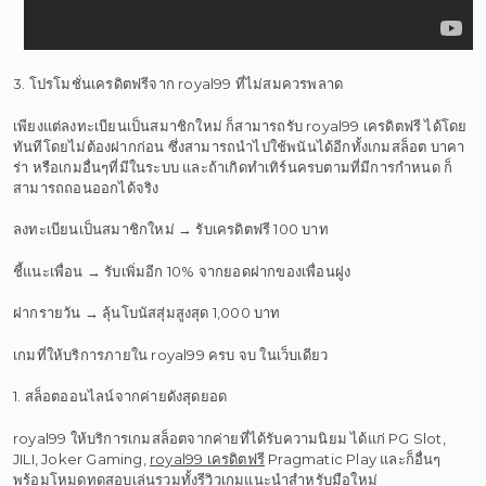
3. โปรโมชั่นเครดิตฟรีจาก royal99 ที่ไม่สมควรพลาด
เพียงแต่ลงทะเบียนเป็นสมาชิกใหม่ ก็สามารถรับ royal99 เครดิตฟรี ได้โดย
ทันทีโดยไม่ต้องฝากก่อน ซึ่งสามารถนำไปใช้พนันได้อีกทั้งเกมสล็อต บาคา
ร่า หรือเกมอื่นๆที่มีในระบบ และถ้าเกิดทำเทิร์นครบตามที่มีการกำหนด ก็
สามารถถอนออกได้จริง
ลงทะเบียนเป็นสมาชิกใหม่ → รับเครดิตฟรี 100 บาท
ชี้แนะเพื่อน → รับเพิ่มอีก 10% จากยอดฝากของเพื่อนฝูง
ฝากรายวัน → ลุ้นโบนัสสุ่มสูงสุด 1,000 บาท
เกมที่ให้บริการภายใน royal99 ครบ จบ ในเว็บเดียว
1. สล็อตออนไลน์จากค่ายดังสุดยอด
royal99 ให้บริการเกมสล็อตจากค่ายที่ได้รับความนิยม ได้แก่ PG Slot,
JILI, Joker Gaming,
royal99 เครดิตฟรี
Pragmatic Play และก็อื่นๆ
พร้อมโหมดทดสอบเล่นรวมทั้งรีวิวเกมแนะนำสำหรับมือใหม่