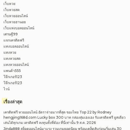
เว็บหวย
เว็บหวยสด
เว็บหวยออนไลน์
เว็บหวยฮานอย
เว็บแทงบอลออนไลน์
เศรษฐี99
แจกเครดิตฟรี
แทงบอลออนไลน์
แทงหวย
แทงหวยสด
แทงหวยออนไลน์
แพนด้า555
โจ๊กเกอร์123
โจ๊กเกอร์123
ไวน์
เรื่องล่าสุด
เครดิตฟรี หวยออนไลน์ อัตราจ่ายมากที่สุด ของไทย Top 22 by Rodney
hengjing168d.com Lucky box 300 บาท กล่องสุ่มเฮงเฮง รับเครดิตฟรี ยูสเดียว
เล่นได้ทุกเกม เครดิตฟรี ลงทุนทั้งที่ต้อง ที่นี่เท่านั้น 9 ส.ค. 2026
Jinda888 สล็อตออนไลน์มาแรง รวมเกมยอดนิยม พร้อมเคล็ดลับก่อนเริ่มเล่น 30