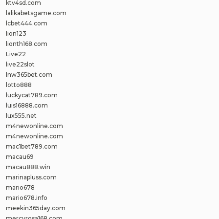
ktv4sd.com
lalikabetsgame.com
lcbet444.com
lion123
lionth168.com
Live22
live22slot
lnw365bet.com
lotto888
luckycat789.com
luis16888.com
lux555.net
m4newonline.com
m4newonline.com
mac1bet789.com
macau69
macau888.win
marinapluss.com
mario678
mario678.info
meekin365day.com
mercyrosa168.com