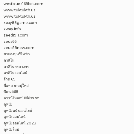
westbluez168bet.com
www.tuktukth.us
www.tuktukth.us
xpay88game.com
xway.info
zeed1911.com
zeus66
zeus88new.com
ขายส่งบุหรี่ไฟฟ้า
คาสิโน
คาสิโนครบวงจร
คาสิโนออนไลน์
จ๊วด 69
ชื่อหมวดหมู่ใหม่
ซีเกมส์68
ดาวน์โหลด918kiss pc
ดูหนัง
ดูหนังหนังออนไลน์
ดูหนังออนไลน์
ดูหนังออนไลน์ 2023
ดูหนังใหม่