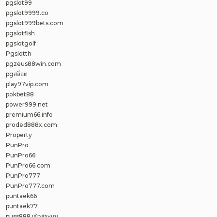
pgslot99
pgslot9999.co
pgslot999bets.com
pgslotfish
pgslotgolf
Pgslotth
pgzeus88win.com
pgสล็อต
play97vip.com
pokbet88
power999.net
premium66.info
proded888x.com
Property
PunPro
PunPro66
PunPro66.com
PunPro777
PunPro777.com
puntaek66
puntaek77
puss888 เข้าสู่ระบบ