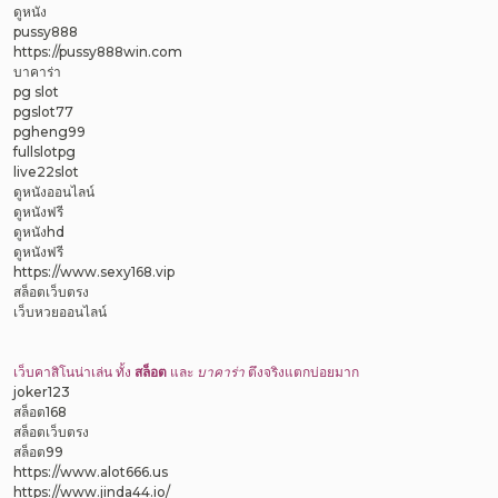
ดูหนัง
pussy888
https://pussy888win.com
บาคาร่า
pg slot
pgslot77
pgheng99
fullslotpg
live22slot
ดูหนังออนไลน์
ดูหนังฟรี
ดูหนังhd
ดูหนังฟรี
https://www.sexy168.vip
สล็อตเว็บตรง
เว็บหวยออนไลน์
เว็บคาสิโนน่าเล่น ทั้ง
สล็อต
และ
บาคาร่า
ตึงจริงแตกบ่อยมาก
joker123
สล็อต168
สล็อตเว็บตรง
สล็อต99
https://www.alot666.us
https://www.jinda44.io/