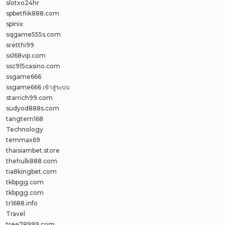
slotxo24hr
spbetflik888.com
spinix
sqgame555s.com
sretthi99
ss168vip.com
ssc915casino.com
ssgame666
ssgame666 เข้าสู่ระบบ
starrich99.com
sudyod888s.com
tangtem168
Technology
temmax69
thaisiambet.store
thehulk888.com
tia8kingbet.com
tkbpgg.com
tkbpgg.com
tr1688.info
Travel
tree78999.com