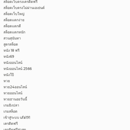
สล็อตเว็บตรงเครดิตฟรี
สล็อตเว็บตรงไม่ผ่านเอเย่นต์
สล็อตเว็บใหญ่
สล็อตแตกง่าย
สล็อตแตกดี
สล็อตแตกหนัก
สวนสุนันทา
สูตรสล็อต
หนัง 18 ฟรี
หนัง69
หนังออนไลน์
หนังออนไลน์ 2566
หนังโป๊
หวย
หวย24ออนไลน์
หวยออนไลน์
หวยฮานอยวันนี้
เกมยิงปลา
เกมสล็อต
เข้าสู่ระบบ ufa191
เครดิตฟรี
เครดิตฟรีล่าสุด