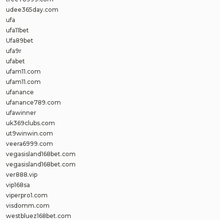
udee365day.com
ufa
ufa11bet
Ufa89bet
ufa9r
ufabet
ufam11.com
ufam11.com
ufanance
ufanance789.com
ufawinner
uk369clubs.com
ut9winwin.com
veera6999.com
vegasisland168bet.com
vegasisland168bet.com
ver888.vip
vip168sa
viperpro1.com
visdomm.com
westbluez168bet.com