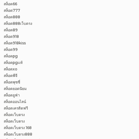
สล็อต66
สล็อต777
สล็อต888
สล็อต888เว็บตรง
สล็อต89
สล็อต918
สล็อต918kiss
สล็อต99
สล็อตpg
สล็อตpgแท้
สล็อตxo
สล็อตพีจี
สล็อตพุซซี่
สล็อตยอดนิยม
สล็อตยูฟ่า
สล็อตออนไลน์
สล็อตเครดิตฟรี
สล็อตเว็บตรง
สล็อตเว็บตรง
สล็อตเว็บตรง 168
สล็อตเว็บตรง888