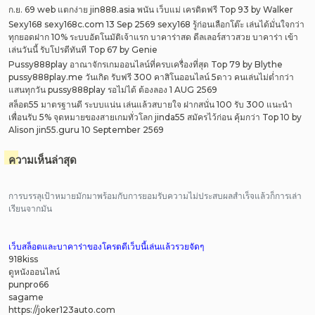
ก.ย. 69 web แตกง่าย jin888.asia พนัน เว็บแม่ เครดิตฟรี Top 93 by Walker
Sexy168 sexy168c.com 13 Sep 2569 sexy168 รู้ก่อนเลือกโต๊ะ เล่นได้มั่นใจกว่า
ทุกยอดฝาก 10% ระบบอัตโนมัติเจ้าแรก บาคาร่าสด ดีลเลอร์สาวสวย บาคาร่า เข้า
เล่นวันนี้ รับโปรดีทันที Top 67 by Genie
Pussy888play อาณาจักรเกมออนไลน์ที่ครบเครื่องที่สุด Top 79 by Blythe
pussy888play.me วันเกิด รับฟรี 300 คาสิโนออนไลน์ 5ดาว คนเล่นไม่ต่ำกว่า
แสนทุกวัน pussy888play รอไม่ได้ ต้องลอง 1 AUG 2569
สล็อต55 มาตรฐานดี ระบบแน่น เล่นแล้วสบายใจ ฝากสนั่น 100 รับ 300 แนะนำ
เพื่อนรับ 5% จุดหมายของสายเกมทั่วโลก jinda55 สมัครไว้ก่อน คุ้มกว่า Top 10 by
Alison jin55.guru 10 September 2569
ความเห็นล่าสุด
การบรรลุเป้าหมายมักมาพร้อมกับการยอมรับความไม่ประสบผลสำเร็จแล้วก็การเล่า
เรียนจากมัน
เว็บสล็อตและบาคาร่าของโครตดีเว็บนี้เล่นแล้วรวยจัดๆ
918kiss
ดูหนังออนไลน์
punpro66
sagame
https://joker123auto.com