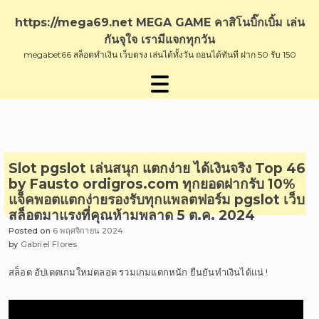
Skip
to
https://mega69.net MEGA GAME คาสิโนบิ๊กเบิ้ม เล่น
content
กันจุใจ เรามีแจกทุกวัน
megabet66 สล็อตทำเงิน เว็บตรง เล่นได้ทั้งวัน ถอนได้ทันที ฝาก 50 รับ 150
Slot pgslot เล่นสนุก แตกง่าย ได้เงินจริง Top 46
by Fausto ordigros.com ทุกยอดฝากรับ 10%
แจ็คพอตแตกง่ายรองรับทุกแพลตฟอร์ม pgslot เว็บ
สล็อตมาแรงที่คุณห้ามพลาด 5 ต.ค. 2024
Posted on
6 พฤศจิกายน 2024
by
Gabriel Flores
สล็อต อัปเดตเกมใหม่ตลอด รวมเกมแตกหนัก ยืนยันทำเงินได้แน่ !