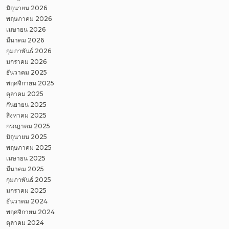
มิถุนายน 2026
พฤษภาคม 2026
เมษายน 2026
มีนาคม 2026
กุมภาพันธ์ 2026
มกราคม 2026
ธันวาคม 2025
พฤศจิกายน 2025
ตุลาคม 2025
กันยายน 2025
สิงหาคม 2025
กรกฎาคม 2025
มิถุนายน 2025
พฤษภาคม 2025
เมษายน 2025
มีนาคม 2025
กุมภาพันธ์ 2025
มกราคม 2025
ธันวาคม 2024
พฤศจิกายน 2024
ตุลาคม 2024