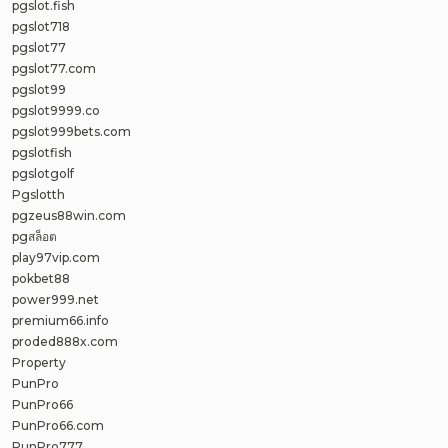
pgslot.fish
pgslot718
pgslot77
pgslot77.com
pgslot99
pgslot9999.co
pgslot999bets.com
pgslotfish
pgslotgolf
Pgslotth
pgzeus88win.com
pgสล็อต
play97vip.com
pokbet88
power999.net
premium66.info
proded888x.com
Property
PunPro
PunPro66
PunPro66.com
PunPro777