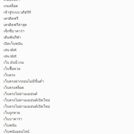
เกมสล็อต
เข้าสู่ระบบ ufa191
เครดิตฟรี
เครดิตฟรีล่าสุด
เซ็กซี่บาคาร่า
เดิมพันกีฬา
เปิดเว็บพนัน
เล่น slot
เล่น slot
เว็บ มันนี่ เกม
เว็บซื้อหวย
เว็บตรง
เว็บตรงฝากถอนไม่มีขั้นต่ำ
เว็บตรงสล็อต
เว็บตรงไม่ผ่านเอเย่นต์
เว็บตรงไม่ผ่านเอเย่นต์เปิดใหม่
เว็บตรงไม่ผ่านเอเย่นต์เปิดใหม่
เว็บถูกหวย
เว็บบาคาร่า
เว็บพนัน
เว็บพนันออนไลน์