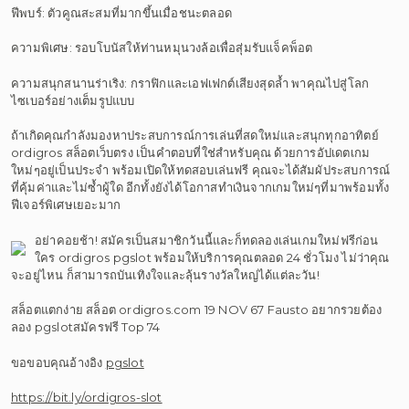
ฟีพบร์: ตัวคูณสะสมที่มากขึ้นเมื่อชนะตลอด
ความพิเศษ: รอบโบนัสให้ท่านหมุนวงล้อเพื่อสุ่มรับแจ็คพ็อต
ความสนุกสนานร่าเริง: กราฟิกและเอฟเฟกต์เสียงสุดล้ำ พาคุณไปสู่โลก
ไซเบอร์อย่างเต็มรูปแบบ
ถ้าเกิดคุณกำลังมองหาประสบการณ์การเล่นที่สดใหม่และสนุกทุกอาทิตย์
ordigros สล็อตเว็บตรง เป็นคำตอบที่ใช่สำหรับคุณ ด้วยการอัปเดตเกม
ใหม่ๆอยู่เป็นประจำ พร้อมเปิดให้ทดสอบเล่นฟรี คุณจะได้สัมผัประสบการณ์
ที่คุ้มค่าและไม่ซ้ำผู้ใด อีกทั้งยังได้โอกาสทำเงินจากเกมใหม่ๆที่มาพร้อมทั้ง
ฟีเจอร์พิเศษเยอะมาก
อย่าคอยช้า! สมัครเป็นสมาชิกวันนี้และก็ทดลองเล่นเกมใหม่ฟรีก่อน
ใคร ordigros pgslot พร้อมให้บริการคุณตลอด 24 ชั่วโมง ไม่ว่าคุณ
จะอยู่ไหน ก็สามารถบันเทิงใจและลุ้นรางวัลใหญ่ได้แต่ละวัน!
สล็อตแตกง่าย สล็อต ordigros.com 19 NOV 67 Fausto อยากรวยต้อง
ลอง pgslotสมัครฟรี Top 74
ขอขอบคุณอ้างอิง
pgslot
https://bit.ly/ordigros-slot