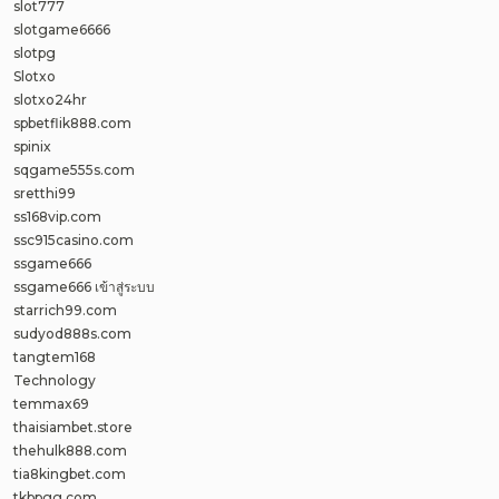
slot777
slotgame6666
slotpg
Slotxo
slotxo24hr
spbetflik888.com
spinix
sqgame555s.com
sretthi99
ss168vip.com
ssc915casino.com
ssgame666
ssgame666 เข้าสู่ระบบ
starrich99.com
sudyod888s.com
tangtem168
Technology
temmax69
thaisiambet.store
thehulk888.com
tia8kingbet.com
tkbpgg.com