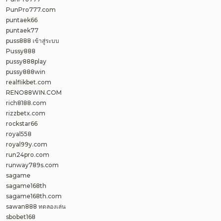
PunPro777.com
puntaek66
puntaek77
puss888 เข้าสู่ระบบ
Pussy888
pussy888play
pussy888win
realflikbet.com
RENO88WIN.COM
rich8188.com
rizzbetx.com
rockstar66
royal558
royal99y.com
run24pro.com
runway789s.com
sagame
sagame168th
sagame168th.com
sawan888 ทดลองเล่น
sbobet168