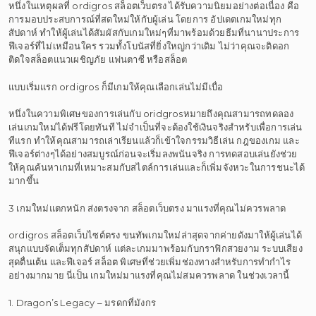
หนึ่งในเหตุผลที่ ordigros สล็อตเว็บตรง ได้รับความนิยมอย่างต่อเนื่อง คือ
การมอบประสบการณ์ที่สดใหม่ให้กับผู้เล่น โดยการ อัปเดตเกมใหม่ทุก
สัปดาห์ ทำให้ผู้เล่นได้สัมผัสกับเกมใหม่ๆที่มาพร้อมด้วยธีมที่นานาประการ
ฟีเจอร์ที่ไม่เหมือนใคร รวมทั้งโบนัสที่ยิ่งใหญ่กว่าเดิม ไม่ว่าคุณจะติดอก
ติดใจสล็อตแนวเผชิญภัย แฟนตาซี หรือสล็อต
แบบเริ่มแรก ordigros ก็มีเกมให้คุณเลือกเล่นไม่มีเบื่อ
หนึ่งในความพิเศษของการเล่นกับ oridgrosหมายถึงคุณสามารถทดลอง
เล่นเกมใหม่ได้ฟรีโดยทันที ไม่จำเป็นที่จะต้องใช้เงินจริงสำหรับเพื่อการเล่น
ทีแรก ทำให้คุณสามารถเล่าเรียนแล้วก็เข้าใจกรรมวิธีเล่น กฎของเกม และ
ฟีเจอร์ต่างๆได้อย่างสมบูรณ์ก่อนจะเริ่มลงพนันจริง การทดสอบเล่นยังช่วย
ให้คุณค้นหาเกมที่เหมาะสมกับสไตล์การเล่นและก็เพิ่มจังหวะในการชนะได้
มากขึ้น
3 เกมใหม่แตกหนัก ส่งตรงจาก สล็อตเว็บตรง มาแรงที่คุณไม่ควรพลาด
ordigros สล็อตเว็บไซต์ตรง ขนทัพเกมใหม่ล่าสุดจากค่ายดังมาให้ผู้เล่นได้
สนุกแบบจัดเต็มทุกสัปดาห์ แต่ละเกมมาพร้อมกับกราฟิกสวยงาม ระบบเสียง
สุดตื่นเต้น และฟีเจอร์ สล็อต พิเศษที่ช่วยเพิ่มช่องทางสำหรับการทำกำไร
อย่างมากมาย นี่เป็น เกมใหม่มาแรงที่คุณไม่สมควรพลาด ในช่วงเวลานี้
1. Dragon’s Legacy – มรดกที่มังกร