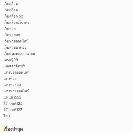
เว็บสล็อต
เว็บสล็อต
เว็บสล็อต pg
เว็บสล็อตเว็บตรง
เว็บหวย
เว็บหวยสด
เว็บหวยออนไลน์
เว็บหวยฮานอย
เว็บแทงบอลออนไลน์
เศรษฐี99
แจกเครดิตฟรี
แทงบอลออนไลน์
แทงหวย
แทงหวยสด
แทงหวยออนไลน์
แพนด้า555
โจ๊กเกอร์123
โจ๊กเกอร์123
ไวน์
เรื่องล่าสุด