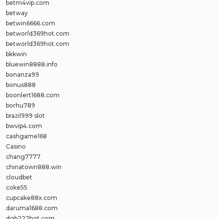
betm4vip.com
betway
betwin6666.com
betworld369hot.com
betworld369hot.com
bkkwin
bluewin8888.info
bonanza99
bonus888
boonlert1688.com
borhu789
brazil999 slot
bwvip4.com
cashgame168
Casino
chang7777
chinatown888.win
cloudbet
coke55
cupcake88x.com
daruma1688.com
dgb222hot.com