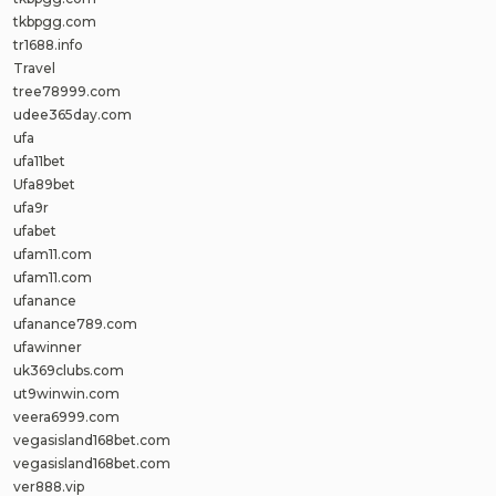
tkbpgg.com
tr1688.info
Travel
tree78999.com
udee365day.com
ufa
ufa11bet
Ufa89bet
ufa9r
ufabet
ufam11.com
ufam11.com
ufanance
ufanance789.com
ufawinner
uk369clubs.com
ut9winwin.com
veera6999.com
vegasisland168bet.com
vegasisland168bet.com
ver888.vip