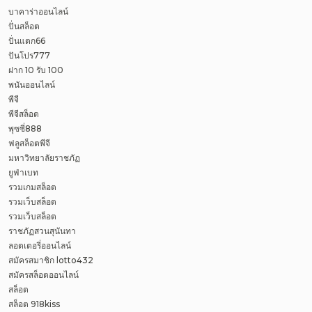
บาคาร่าออนไลน์
ปั่นสล็อต
ปั่นแตก66
ปันโปร777
ฝาก 10 รับ 100
พนันออนไลน์
พีจี
พีจีสล็อต
พุซซี่888
ฟลูสล็อตพีจี
มหาวิทยาลัยราชภัฏ
ยูฟ่าเบท
รวมเกมสล็อต
รวมเว็บสล็อต
รวมเว็บสล็อต
ราชภัฏสวนสุนันทา
ลอตเตอรี่ออนไลน์
สมัครสมาชิก lotto432
สมัครสล็อตออนไลน์
สล็อต
สล็อต 918kiss