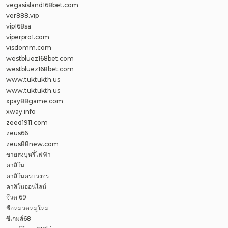
vegasisland168bet.com
ver888.vip
vip168sa
viperpro1.com
visdomm.com
westbluez168bet.com
westbluez168bet.com
www.tuktukth.us
www.tuktukth.us
xpay88game.com
xway.info
zeed1911.com
zeus66
zeus88new.com
ขายส่งบุหรี่ไฟฟ้า
คาสิโน
คาสิโนครบวงจร
คาสิโนออนไลน์
จ๊วด 69
ชื่อหมวดหมู่ใหม่
ซีเกมส์68