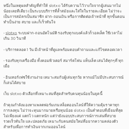
หนึ่งในเหตุผลสำคัญที่ทำให้ slotxo ได้รับความไว้วางใจจากผู้เล่นมากไม่
น้อยเลยทีเดียว เป็นระบบบริการที่ล้ำสมัยและใส่ใจในรายละเอียด ไม่ว่าจะ
เป็นการสมัครเป็นสมาชิก ฝาก-ถอนเงิน หรือการติดต่อเจ้าหน้าที่ ทุกขั้นตอน
ทำเป็นง่าย สบาย และก็เร็วทันใจ
•
slotxo
ระบบฝาก-ถอนอัตโนมัติ รองรับทุกแบงค์แล้วก็วอลเล็ต ใช้เวลาไม่
เกิน 30 วินาที
• บริการตลอด 1 วัน มีเจ้าหน้าที่ดูแลพร้อมตอบคำถามและแก้ไขตลอดเวลา
• รองรับทุกเครื่องมือ ทั้งคอมพิวเตอร์ สมาร์ตโฟน แท็บเล็ต เล่นได้ทุกๆที่ ทุก
เมื่อ
• อินเทอร์เฟซใช้งานง่าย เหมาะสมกับผู้เล่นทุกวัย หากแม้ไม่มีประสบการณ์
ก็เล่นได้สบาย
เว็บ slotxo ตัวเลือกที่เหมาะสมที่สุดสำหรับคนทุนน้อยในยุคนี้
ถ้าคุณกำลังมองหาแพลตฟอร์มเกมสล็อตออนไลน์ที่ให้ความคุ้มราคาทุก
การลงทุน ไม่ว่าจะทุนมากมายหรือทุนน้อย slotxo เป็นคำตอบที่เยี่ยมที่สุด
ไม่เพียงแค่ แตกไว แตกหนัก แต่ว่ายังมอบประสบการณ์การเล่นที่สบาย
รวดเร็วทันใจ และปลอดภัย เหมาะกับคนสมัยใหม่ที่อยากความคล่องตัว
สำหรับเพื่อการทำเงินจากเกมออนไลน์