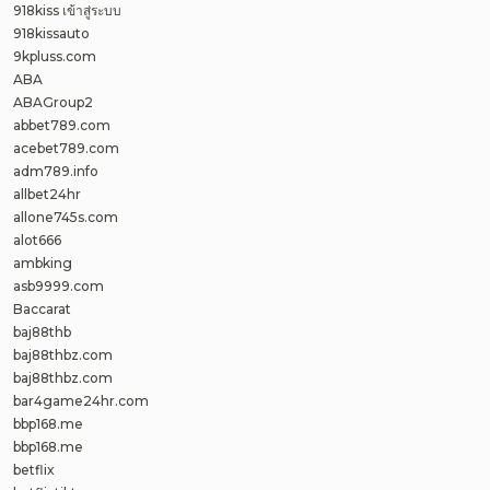
918kiss เข้าสู่ระบบ
918kissauto
9kpluss.com
ABA
ABAGroup2
abbet789.com
acebet789.com
adm789.info
allbet24hr
allone745s.com
alot666
ambking
asb9999.com
Baccarat
baj88thb
baj88thbz.com
baj88thbz.com
bar4game24hr.com
bbp168.me
bbp168.me
betflix