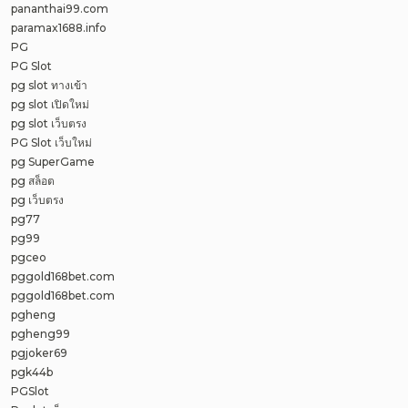
pananthai99.com
paramax1688.info
PG
PG Slot
pg slot ทางเข้า
pg slot เปิดใหม่
pg slot เว็บตรง
PG Slot เว็บใหม่
pg SuperGame
pg สล็อต
pg เว็บตรง
pg77
pg99
pgceo
pggold168bet.com
pggold168bet.com
pgheng
pgheng99
pgjoker69
pgk44b
PGSlot