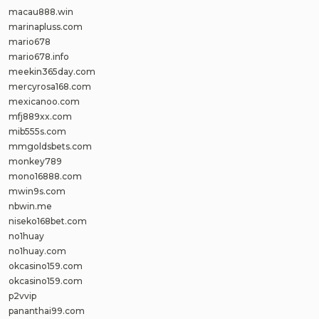
macau888.win
marinapluss.com
mario678
mario678.info
meekin365day.com
mercyrosa168.com
mexicanoo.com
mfj889xx.com
mib555s.com
mmgoldsbets.com
monkey789
mono16888.com
mwin9s.com
nbwin.me
niseko168bet.com
no1huay
no1huay.com
okcasino159.com
okcasino159.com
p2vvip
pananthai99.com