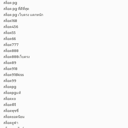
สล็อต pg
สล็อต pg ที่ดีที่สุด
สล็อต pg เว็บตรง แตกหนัก
สล็อต168
สล็อต456
สล็อต55
สล็อต66
สล็อต777
สล็อต888
สล็อต888เว็บตรง
สล็อต89
สล็อต918
สล็อต918kiss
สล็อต99
สล็อตpg
สล็อตpgแท้
สล็อตxo
สล็อตพีจี
สล็อตพุซซี่
สล็อตยอดนิยม
สล็อตยูฟ่า