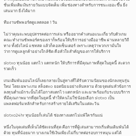
ชั่นเพิ่มเติมเงินรายวันแบบจัดเต็ม เพิ่มช่องทางสำหรับการชนะเยอะขึ้น ยิ่ง
เล่นมาก ยิ่งได้มาก
ทีมงานซัพพอร์ตดูแลตลอด 1 วัน
ไม่ว่าคุณจะพบอุปสรรคต่อการเล่น หรืออยากคำเสนอแนะเกี่ยวกับตัวเกม
คณะทำงานซัพพอร์ตของเราก็พร้อมให้บริการอย่างมืออาชีพ ผ่านหลายวิถี
ทาง ทั้งยังไลน์ แชทสด แล้วก็คอลเซ็นเตอร์ เพราะเหตุว่าพวกเรามั่นใจ
ว่าการดูแลลูกค้าอย่างใกล้ชิด คือหัวใจสำคัญของการให้บริการ
slotxo ทุนน้อย แตกไว แตกหนัก ให้บริการที่มีคุณภาพที่สุดในยุคนี้ สะดวก
รวดเร็ว
เกมเดิมพันออนไลน์ก็เลยกลายเป็นลู่ทางที่ได้รับความนิยมของนักลงทุนรุ่น
ใหม่ โดยเฉพาะเกม สล็อตxo ยอดนิยมอย่างล้นหลาม ด้วยจุดเด่นหัวข้อการ
ลงทุนต่ำแม้กระนั้นได้โอกาสแตกไว แตกหนัก และมาพร้อมกับระบบบริการ
ที่มีคุณภาพมากที่สุดในยุคนี้ ทำให้คนไม่ใช่น้อยเลือก slotxo เป็น
แพลตฟอร์มหลักสำหรับการสร้างรายได้เสริมในแต่ละวัน
slotxo24hr ทุนน้อยก็เล่นได้ ช่องทางแตกไม่แพ้ใครกันแน่
หนึ่งในจุดเด่นที่เห็นได้ชัดเจนที่สุด คือการที่ผู้เล่นสามารถเริ่มต้นเดิมพันได้
ด้วย ทุนที่น้อยมาก บางเกมใช้เงินเพียงไม่กี่บาทต่อรอบการหมุน แต่ได้