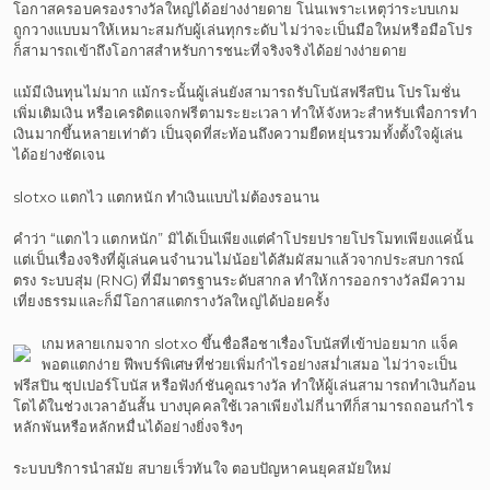
โอกาสครอบครองรางวัลใหญ่ได้อย่างง่ายดาย โน่นเพราะเหตุว่าระบบเกม
ถูกวางแบบมาให้เหมาะสมกับผู้เล่นทุกระดับ ไม่ว่าจะเป็นมือใหม่หรือมือโปร
ก็สามารถเข้าถึงโอกาสสำหรับการชนะที่จริงจริงได้อย่างง่ายดาย
แม้มีเงินทุนไม่มาก แม้กระนั้นผู้เล่นยังสามารถรับโบนัสฟรีสปิน โปรโมชั่น
เพิ่มเติมเงิน หรือเครดิตแจกฟรีตามระยะเวลา ทำให้จังหวะสำหรับเพื่อการทำ
เงินมากขึ้นหลายเท่าตัว เป็นจุดที่สะท้อนถึงความยืดหยุ่นรวมทั้งตั้งใจผู้เล่น
ได้อย่างชัดเจน
slotxo แตกไว แตกหนัก ทำเงินแบบไม่ต้องรอนาน
คำว่า “แตกไว แตกหนัก” มิได้เป็นเพียงแต่คำโปรยปรายโปรโมทเพียงแค่นั้น
แต่เป็นเรื่องจริงที่ผู้เล่นคนจำนวนไม่น้อยได้สัมผัสมาแล้วจากประสบการณ์
ตรง ระบบสุ่ม (RNG) ที่มีมาตรฐานระดับสากล ทำให้การออกรางวัลมีความ
เที่ยงธรรมและก็มีโอกาสแตกรางวัลใหญ่ได้บ่อยครั้ง
เกมหลายเกมจาก slotxo ขึ้นชื่อลือชาเรื่องโบนัสที่เข้าบ่อยมาก แจ็ค
พอตแตกง่าย ฟีพบร์พิเศษที่ช่วยเพิ่มกำไรอย่างสม่ำเสมอ ไม่ว่าจะเป็น
ฟรีสปิน ซุปเปอร์โบนัส หรือฟังก์ชันคูณรางวัล ทำให้ผู้เล่นสามารถทำเงินก้อน
โตได้ในช่วงเวลาอันสั้น บางบุคคลใช้เวลาเพียงไม่กี่นาทีก็สามารถถอนกำไร
หลักพันหรือหลักหมื่นได้อย่างยิ่งจริงๆ
ระบบบริการนำสมัย สบายเร็วทันใจ ตอบปัญหาคนยุคสมัยใหม่