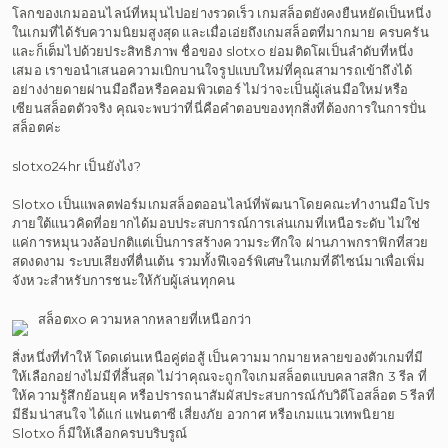
โลกของเกมออนไลน์ที่หมุนไปอย่างรวดเร็ว เกมสล็อตยังคงยืนหยัดเป็นหนึ่ง
ในเกมที่ได้รับความนิยมสูงสุด และเมื่อเอ่ยถึงเกมสล็อตที่มากมาย ครบครัน
และก็เต็มไปด้วยประสิทธิภาพ ชื่อของ slotxo ย่อมติดโผเป็นลำดับที่หนึ่ง
เสมอ เราขอนำเสนอความเบิกบานใจรูปแบบใหม่ที่คุณสามารถเข้าถึงได้
อย่างง่ายดายผ่านมือถือหรือคอมพิวเตอร์ ไม่ว่าจะเป็นผู้เล่นมือใหม่หรือ
เซียนสล็อตตัวจริง คุณจะพบว่าที่นี่คือคำตอบของทุกสิ่งที่ต้องการในการปั่น
สล็อตค่ะ
slotxo24hr เป็นยังไง?
Slotxo เป็นแพลตฟอร์มเกมสล็อตออนไลน์ที่พัฒนาโดยคณะทำงานมือโปร
ภายใต้แนวคิดที่อยากได้มอบประสบการณ์การเล่นเกมที่เหนือระดับ ไม่ใช่
แค่การหมุนวงล้อปกติแต่เป็นการสร้างความระทึกใจ ผ่านภาพกราฟิกที่สวย
สดงดงาม ระบบเสียงที่ตื่นเต้น รวมทั้งฟีเจอร์พิเศษในเกมที่ดีไซน์มาเพื่อเพิ่ม
จังหวะสำหรับการชนะให้กับผู้เล่นทุกคน
สล็อตxo ความหลากหลายที่เหนือกว่า
สิ่งหนึ่งที่ทำให้ โดดเด่นเหนือคู่ต่อสู้ เป็นความมากมายหลายของตัวเกมที่มี
ให้เลือกอย่างไม่มีที่สิ้นสุด ไม่ว่าคุณจะถูกใจเกมสล็อตแบบคลาสสิก 3 รีล ที่
ให้ความรู้สึกย้อนยุค หรือปรารถนาสัมผัสประสบการณ์กับวิดีโอสล็อต 5 รีลที่
มีธีมน่าสนใจ ได้แก่ แฟนตาซี เสี่ยงภัย อวกาศ หรือเกมแนวเทพนิยาย
Slotxo ก็มีให้เลือกครบบริบรูณ์