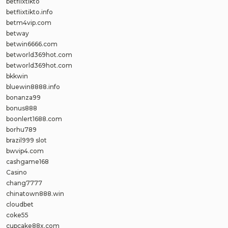
betflixtikto
betflixtikto.info
betm4vip.com
betway
betwin6666.com
betworld369hot.com
betworld369hot.com
bkkwin
bluewin8888.info
bonanza99
bonus888
boonlert1688.com
borhu789
brazil999 slot
bwvip4.com
cashgame168
Casino
chang7777
chinatown888.win
cloudbet
coke55
cupcake88x.com