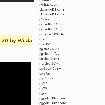
no1huay.com
okcasino159.com
okcasino159.com
p2vvip
pananthai99.com
pananthai99.com
paramax1688.info
PG
op 30 by Wilda
PG Slot
pg slot ทางเข้า
pg slot เปิดใหม่
pg slot เว็บตรง
PG Slot เว็บใหม่
pg SuperGame
pg สล็อต
pg เว็บตรง
pg77
pg99
pgceo
pggold168bet.com
pggold168bet.com