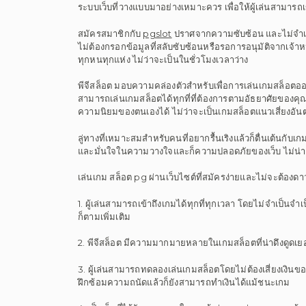
ระบบเว็บที่วางแบบมาอย่างเหมาะควร เพื่อให้ผู้เล่นสามารถเข้
สมัครสมาชิกกับ
pgslot
ปราศจากความซับซ้อน และไม่จำเป
ไม่ต้องกรอกข้อมูลที่สลับซับซ้อนหรือรอการอนุมัติจากเจ้าห
ทุกหนทุกแห่ง ไม่ว่าจะเป็นในชั่วโมงเวลาว่าง
พีจีสล็อต มอบความคล่องตัวสำหรับเพื่อการเล่นเกมสล็อตออน
สามารถเล่นเกมสล็อตได้ทุกที่ที่ต้องการตามอัธยาศัยขอ
ความนิยมของตนเองได้ ไม่ว่าจะเป็นเกมสล็อตแนวเสี่ยงอัน
ลู่ทางที่เหมาะสมสำหรับคนที่อยากรื้นเริงแล้วก็ตื่นเต้นกั
และมั่นใจในความวางใจและก็ความปลอดภัยของเว็บ ไม่น่า
เล่นเกม สล็อต pg ผ่านเว็บไซต์ที่สมัครง่ายและไม่จะต้อง
1. ผู้เล่นสามารถเข้าถึงเกมได้ทุกที่ทุกเวลา โดยไม่จำเป็
ก็ตามเพิ่มเติม
2. พีจีสล็อต มีความมากมายหลายในเกมสล็อตที่น่าดึงดูดเยอ
3. ผู้เล่นสามารถทดลองเล่นเกมสล็อตโดยไม่ต้องเสี่ยงเงินขอ
ฝึกซ้อมความถนัดแล้วก็ยังสามารถทำเงินได้แม้ชนะเกม