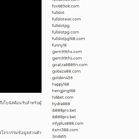
fox689ok.com
fullslot
fullsloteiei.com
fullslotpg
fullslotpg.com
fullslotpg168.com
funny18
gem99ths.com
gem99ths.com
goatza888fin.com
gobaza88.com
golden456
happy168
hengjing168
hi6bet.com
ึงโบนัสต้อนรับสำหรับผู้
hydra888
ib888pro.bet
ib888pro.bet
infyplus888.com
item388.com
รโจรกรรมข้อมูลส่วนตัว
Jinda55