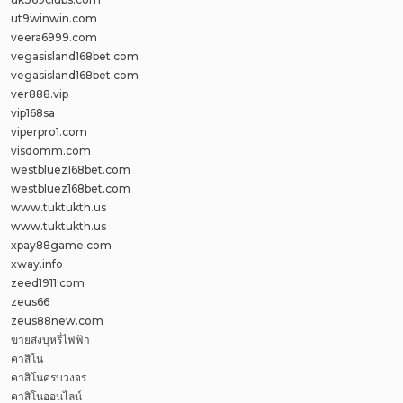
ut9winwin.com
veera6999.com
vegasisland168bet.com
vegasisland168bet.com
ver888.vip
vip168sa
viperpro1.com
visdomm.com
westbluez168bet.com
westbluez168bet.com
www.tuktukth.us
www.tuktukth.us
xpay88game.com
xway.info
zeed1911.com
zeus66
zeus88new.com
ขายส่งบุหรี่ไฟฟ้า
คาสิโน
คาสิโนครบวงจร
คาสิโนออนไลน์