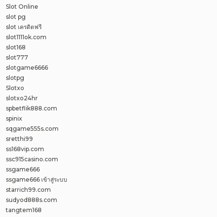
Slot Online
slot pg
slot เครดิตฟรี
slot1111ok.com
slot168
slot777
slotgame6666
slotpg
Slotxo
slotxo24hr
spbetflik888.com
spinix
sqgame555s.com
sretthi99
ss168vip.com
ssc915casino.com
ssgame666
ssgame666 เข้าสู่ระบบ
starrich99.com
sudyod888s.com
tangtem168