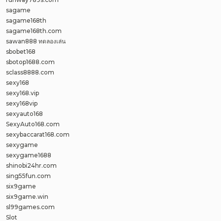
sagame
sagame168th
sagame168th.com
sawan888 ทดลองเล่น
sbobet168
sbotop1688.com
sclass8888.com
sexy168
sexy168.vip
sexy168vip
sexyauto168
SexyAuto168.com
sexybaccarat168.com
sexygame
sexygame1688
shinobi24hr.com
sing55fun.com
six9game
six9game.win
sl99games.com
Slot