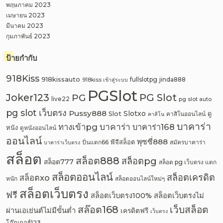
พฤษภาคม 2023
เมษายน 2023
มีนาคม 2023
กุมภาพันธ์ 2023
ป้ายกำกับ
918Kiss
918kissauto
fullslotpg
jinda888
918kiss เข้าสู่ระบบ
PGSlot
Joker123
PG Slot
PG
live22
pg slot auto
pg slot เว็บตรง
Pussy888
Slotxo
Slot
คาสิโนออนไลน์
ดู
คาสิโน
บาคาร่า
บาคาร่า
ทางเข้าpg
บาคาร่า168
หนัง
ดูหนังออนไลน์
ออนไลน์
พุซซี่888
ปั่นแตก66
พีจีสล็อต
สมัครบาคาร่า
บาคาร่าเว็บตรง
สล็อต
สล็อต888
สล็อตpg
สล็อต777
สล็อต pg เว็บตรง แตก
สล็อตออนไลน์
สล็อตเครดิต
สล็อตxo
หนัก
สล็อตออนไลน์ใหม่ๆ
สล็อตเว็บตรง
ฟรี
สล็อตเว็บตรง100%
สล็อตเว็บตรงไม่
สล๊อต168
เว็บสล็อต
ผ่านเอเย่นต์ไม่มีขั้นต่ำ
เครดิตฟรี
เว็บตรง
โจ๊กเกอร์123