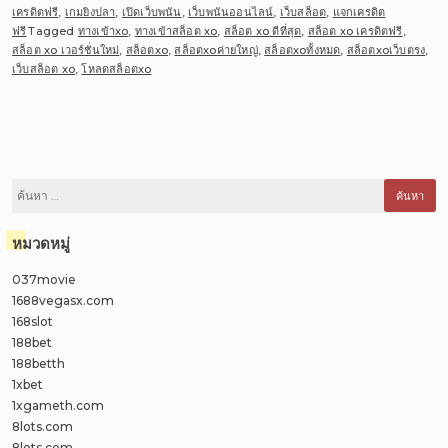
เครดิตฟรี
,
เกมยิงปลา
,
เปิดเว็บพนัน
,
เว็บพนันออนไลน์
,
เว็บสล็อต
,
แจกเครดิต
ฟรี
Tagged
ทางเข้าxo
,
ทางเข้าสล็อต xo
,
สล็อต xo ดีที่สุด
,
สล็อต xo เครดิตฟรี
,
สล็อต xo เวอร์ชั่นใหม่
,
สล็อตxo
,
สล็อตxoค่ายใหญ่
,
สล็อตxoทั้งหมด
,
สล็อตxoเว็บตรง
,
เว็บสล็อต xo
,
โหลดสล็อตxo
ค้นหา
สำหรับ:
หมวดหมู่
037movie
1688vegasx.com
168slot
188bet
188betth
1xbet
1xgameth.com
8lots.com
8lots.com