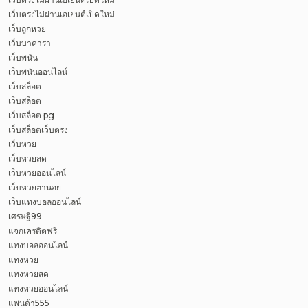
เว็บตรงไม่ผ่านเอเย่นต์เปิดใหม่
เว็บถูกหวย
เว็บบาคาร่า
เว็บพนัน
เว็บพนันออนไลน์
เว็บสล็อต
เว็บสล็อต
เว็บสล็อต pg
เว็บสล็อตเว็บตรง
เว็บหวย
เว็บหวยสด
เว็บหวยออนไลน์
เว็บหวยฮานอย
เว็บแทงบอลออนไลน์
เศรษฐี99
แจกเครดิตฟรี
แทงบอลออนไลน์
แทงหวย
แทงหวยสด
แทงหวยออนไลน์
แพนด้า555