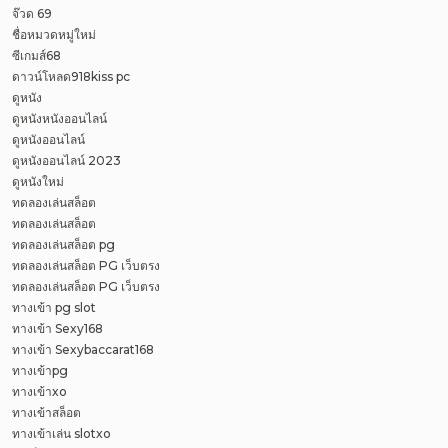
จ๊วด 69
ชื่อหมวดหมู่ใหม่
ซีเกมส์68
ดาวน์โหลด918kiss pc
ดูหนัง
ดูหนังหนังออนไลน์
ดูหนังออนไลน์
ดูหนังออนไลน์ 2023
ดูหนังใหม่
ทดลองเล่นสล็อต
ทดลองเล่นสล็อต
ทดลองเล่นสล็อต pg
ทดลองเล่นสล็อต PG เว็บตรง
ทดลองเล่นสล็อต PG เว็บตรง
ทางเข้า pg slot
ทางเข้า Sexy168
ทางเข้า Sexybaccarat168
ทางเข้าpg
ทางเข้าxo
ทางเข้าสล็อต
ทางเข้าเล่น slotxo