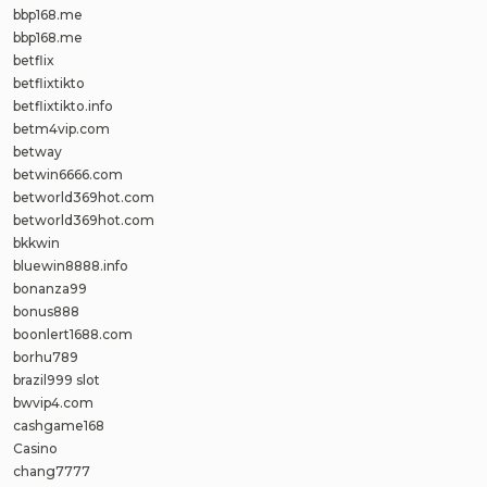
bbp168.me
bbp168.me
betflix
betflixtikto
betflixtikto.info
betm4vip.com
betway
betwin6666.com
betworld369hot.com
betworld369hot.com
bkkwin
bluewin8888.info
bonanza99
bonus888
boonlert1688.com
borhu789
brazil999 slot
bwvip4.com
cashgame168
Casino
chang7777