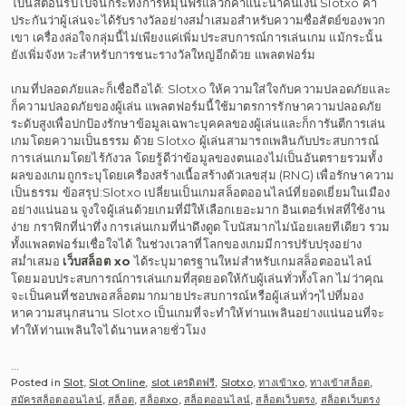
โบนัสต้อนรับไปจนกระทั่งการหมุนฟรีแล้วก็คำแนะนำคืนเงิน Slotxo ค้ำ
ประกันว่าผู้เล่นจะได้รับรางวัลอย่างสม่ำเสมอสำหรับความซื่อสัตย์ของพวก
เขา เครื่องล่อใจกลุ่มนี้ไม่เพียงแค่เพิ่มประสบการณ์การเล่นเกม แม้กระนั้น
ยังเพิ่มจังหวะสำหรับการชนะรางวัลใหญ่อีกด้วย แพลตฟอร์ม
เกมที่ปลอดภัยและก็เชื่อถือได้: Slotxo ให้ความใส่ใจกับความปลอดภัยและ
ก็ความปลอดภัยของผู้เล่น แพลตฟอร์มนี้ใช้มาตรการรักษาความปลอดภัย
ระดับสูงเพื่อปกป้องรักษาข้อมูลเฉพาะบุคคลของผู้เล่นและก็การันตีการเล่น
เกมโดยความเป็นธรรม ด้วย Slotxo ผู้เล่นสามารถเพลินกับประสบการณ์
การเล่นเกมโดยไร้กังวล โดยรู้ดีว่าข้อมูลของตนเองไม่เป็นอันตรายรวมทั้ง
ผลของเกมถูกระบุโดยเครื่องสร้างเนื้อสร้างตัวเลขสุ่ม (RNG) เพื่อรักษาความ
เป็นธรรม ข้อสรุป:Slotxo เปลี่ยนเป็นเกมสล็อตออนไลน์ที่ยอดเยี่ยมในเมือง
อย่างแน่นอน จูงใจผู้เล่นด้วยเกมที่มีให้เลือกเยอะมาก อินเตอร์เฟสที่ใช้งาน
ง่าย กราฟิกที่น่าทึ่ง การเล่นเกมที่น่าดึงดูด โบนัสมากไม่น้อยเลยทีเดียว รวม
ทั้งแพลตฟอร์มเชื่อใจได้ ในช่วงเวลาที่โลกของเกมมีการปรับปรุงอย่าง
สม่ำเสมอ
เว็บสล็อต xo
ได้ระบุมาตรฐานใหม่สำหรับเกมสล็อตออนไลน์
โดยมอบประสบการณ์การเล่นเกมที่สุดยอดให้กับผู้เล่นทั่วทั้งโลก ไม่ว่าคุณ
จะเป็นคนที่ชอบพอสล็อตมากมายประสบการณ์หรือผู้เล่นทั่วๆไปที่มอง
หาความสนุกสนาน Slotxo เป็นเกมที่จะทำให้ท่านเพลินอย่างแน่นอนที่จะ
ทำให้ท่านเพลินใจได้นานหลายชั่วโมง
…
Posted in
Slot
,
Slot Online
,
slot เครดิตฟรี
,
Slotxo
,
ทางเข้าxo
,
ทางเข้าสล็อต
,
สมัครสล็อตออนไลน์
,
สล็อต
,
สล็อตxo
,
สล็อตออนไลน์
,
สล็อตเว็บตรง
,
สล็อตเว็บตรง