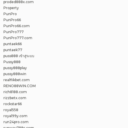
proded888x.com
Property
PunPro
PunPro66
PunPro66.com
PunPro777
PunPro777.com
puntaek66
puntaek77
puss888 เข้าสู่ระบบ
Pussy888
pussy888play
pussy888win
realflikbet.com
RENO88WIN.COM
rich8188.com
rizzbetx.com
rockstar66
royal558
royal99y.com
run24pro.com
runway789s.com