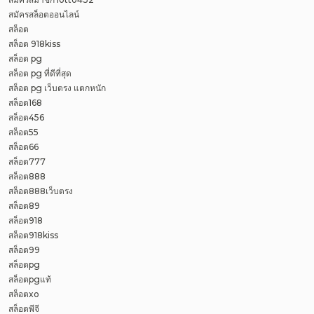
สมัครสล็อตออนไลน์
สล็อต
สล็อต 918kiss
สล็อต pg
สล็อต pg ที่ดีที่สุด
สล็อต pg เว็บตรง แตกหนัก
สล็อต168
สล็อต456
สล็อต55
สล็อต66
สล็อต777
สล็อต888
สล็อต888เว็บตรง
สล็อต89
สล็อต918
สล็อต918kiss
สล็อต99
สล็อตpg
สล็อตpgแท้
สล็อตxo
สล็อตพีจี