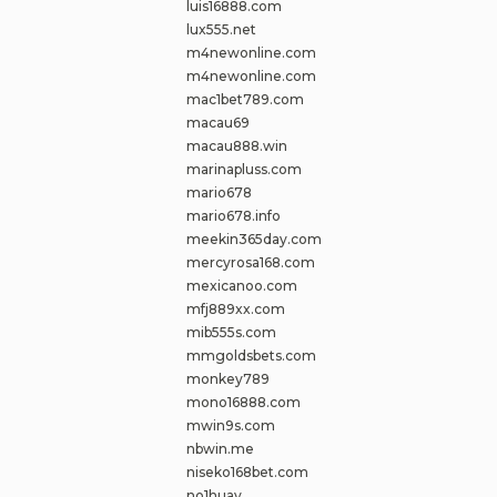
luis16888.com
lux555.net
m4newonline.com
m4newonline.com
mac1bet789.com
macau69
macau888.win
marinapluss.com
mario678
mario678.info
meekin365day.com
mercyrosa168.com
mexicanoo.com
mfj889xx.com
mib555s.com
mmgoldsbets.com
monkey789
mono16888.com
mwin9s.com
nbwin.me
niseko168bet.com
no1huay