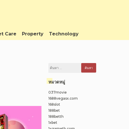
et Care
Property
Technology
ค้นหา
สำหรับ:
หมวดหมู่
037movie
1688vegasx.com
168slot
188bet
188betth
1xbet
1xgameth.com