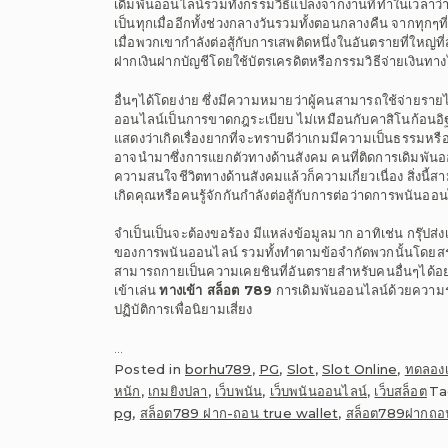
เดิมพันออนไลน์รวมทั้งกรรมวิธีแปลงจากงานที่ทำในเวลาว่า
เป็นทุกเมื่ออีกทั้งช่วงกลางวันรวมทั้งตอนกลางคืน จากทุกๆท
เมื่อพวกเขากำลังต่อสู้กับการเสพติดหนึ่งในอันตรายที่ใหญ่ท
ฝากเงินฝากบัญชีโดยใช้บัตรเครดิตหรือกรรมวิธีจ่ายเงินทา
อื่นๆได้โดยง่าย ซึ่งมีความหมายว่าผู้คนสามารถใช้จ่ายรายได้ม
ออนไลน์เป็นการขาดกฎระเบียบ ไม่เหมือนกับคาสิโนก้อนอิฐแล้
แสดงว่าเกิดเรื่องยากที่จะทราบดีว่าเกมมีความเป็นธรรมหรื
อาจนำมาซึ่งการแยกตัวทางด้านสังคม คนที่ติดการเดิมพัน
ความสนใจชีวิตทางด้านสังคมแล้วก็ความเกี่ยวเนื่อง สิ่งนี้
เกิดคุณหรือคนรู้จักกันกำลังต่อสู้กับการต่อว่าดการพนันออนไ
จำเป็นเป็นจะต้องขอร้อง มีแหล่งข้อมูลมาก อาทิเช่น กรุ๊ปส
ของการพนันออนไลน์ รวมทั้งทำตามข้อจำกัดพวกนั้นโดยสรุ
สามารถกายเป็นความเคยชินที่อันตรายสำหรับคนอื่นๆได้อย
เข้าเล่น
ทางเข้า สล็อต 789
การเดิมพันออนไลน์ด้วยความรอบ
ปฏิบัติการเพื่อนิยามเสี่ยง
…
Posted in
borhu789
,
PG
,
Slot
,
Slot Online
,
ทดลองเ
หนัก
,
เกมยิงปลา
,
เว็บพนัน
,
เว็บพนันออนไลน์
,
เว็บสล็อต
T
pg
,
สล็อต789 ฝาก-ถอน true wallet
,
สล็อต789ฝากถอนไม