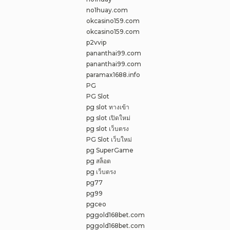
no1huay.com
okcasino159.com
okcasino159.com
p2vvip
pananthai99.com
pananthai99.com
paramax1688.info
PG
PG Slot
pg slot ทางเข้า
pg slot เปิดใหม่
pg slot เว็บตรง
PG Slot เว็บใหม่
pg SuperGame
pg สล็อต
pg เว็บตรง
pg77
pg99
pgceo
pggold168bet.com
pggold168bet.com