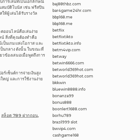
บการเล่นที่เป็นเอกลักษณ์
baj88thbz.com
มบัติโบนัส เช่น ฟรีสปิน
bar4game24hr.com
้ผู้เล่นได้รับรางวัล
bbp168.me
bbp168.me
betflix
็อตออนไลน์คือเล่นง่าย
betflixtikto
์ สิ่งที่คุณต้องทำคือ
น์เป็นเกมแห่งโอกาส และ
betflixtikto.info
ป็นกลาง ดังนั้น ในขณะที่
betm4vip.com
ยวข้องเสมอเมื่อพูดถึงการ
betway
betwin6666.com
betworld369hot.com
อร์เซ็นต์การจ่ายเงินสูง
betworld369hot.com
ัลใหญ่ และการใช้งานง่าย
bkkwin
bluewin8888.info
bonanza99
bonus888
boonlert1688.com
,
สล็อต 789 ฝากถอน
,
borhu789
brazil999 slot
bwvip4.com
cashgame168