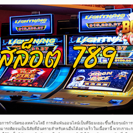
การกำเนิดของเทคโนโลยี การเดิมพันออนไลน์เป็นที่นิยมเยอะขึ้นเรื่อยๆแม้กา
มารถติดจนเป็นนิสัยที่อันตรายสำหรับคนอื่นได้อย่างเร็ว ในเนื้อหานี้ พวกเราจ