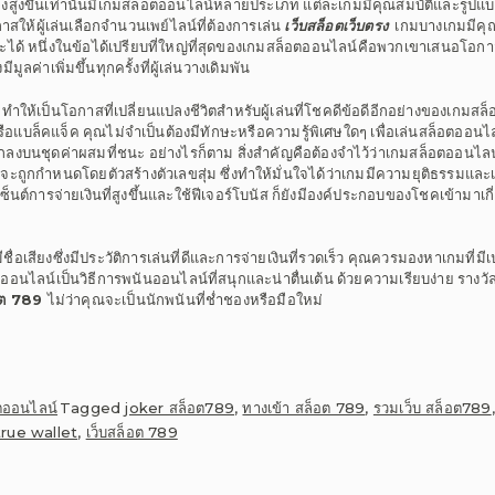
ยิ่งสูงขึ้นเท่านั้นมีเกมสล็อตออนไลน์หลายประเภท แต่ละเกมมีคุณสมบัติและรูปแบ
ให้ผู้เล่นเลือกจำนวนเพย์ไลน์ที่ต้องการเล่น
เว็บสล็อตเว็บตรง
เกมบางเกมมีคุณส
ด้ หนึ่งในข้อได้เปรียบที่ใหญ่ที่สุดของเกมสล็อตออนไลน์คือพวกเขาเสนอโอกาสให
่าเพิ่มขึ้นทุกครั้งที่ผู้เล่นวางเดิมพัน
ให้เป็นโอกาสที่เปลี่ยนแปลงชีวิตสำหรับผู้เล่นที่โชคดีข้อดีอีกอย่างของเกมสล
รือแบล็คแจ็ค คุณไม่จำเป็นต้องมีทักษะหรือความรู้พิเศษใดๆ เพื่อเล่นสล็อตออนไลน
ลงบนชุดค่าผสมที่ชนะ อย่างไรก็ตาม สิ่งสำคัญคือต้องจำไว้ว่าเกมสล็อตออนไล
งจะถูกกำหนดโดยตัวสร้างตัวเลขสุ่ม ซึ่งทำให้มั่นใจได้ว่าเกมมีความยุติธรรมและเ
ต์การจ่ายเงินที่สูงขึ้นและใช้ฟีเจอร์โบนัส ก็ยังมีองค์ประกอบของโชคเข้ามาเกี่
อเสียงซึ่งมีประวัติการเล่นที่ดีและการจ่ายเงินที่รวดเร็ว คุณควรมองหาเกมที่มีเป
ตออนไลน์เป็นวิธีการพนันออนไลน์ที่สนุกและน่าตื่นเต้น ด้วยความเรียบง่าย รางว
อต 789
ไม่ว่าคุณจะเป็นนักพนันที่ช่ำชองหรือมือใหม่
ตออนไลน์
Tagged
joker สล็อต789
,
ทางเข้า สล็อต 789
,
รวมเว็บ สล็อต789
rue wallet
,
เว็บสล็อต 789