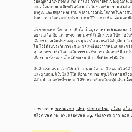
รับสัญลักษณ์ที่ตรงกันมากเท่าไหร่ การจ่ายเงินของคุณก็จะ
เกมสล็อตบางเกมมีเพย์ไลน์ตายตัว ในขณะที่บางเกมเปิดโอกาส
ตัวคูณ และสัญลักษณ์เสริม ซึ่งสามารถเพิ่มโอกาสในการชนะไ
ใหญ่ เกมสล็อตออนไลน์หลายเกมมีโปรเกรสซีฟแจ็คพอต ซึ่งมีมูลค
แจ็คพอตเหล่านี้สามารถเติบโตเป็นมูลค่าหลายล้านดอลลาร์ ทำ
อย่างเหลือเชื่อ แตกต่างจากเกมคาสิโนอื่นๆ เช่น โป๊กเกอร์ห
เลือกขนาดเดิมพันของคุณ หมุนวงล้อ และรอให้สัญลักษณ์ตก
ไม่มีวิธีที่รับประกันว่าจะชนะ ผลลัพธ์ของการหมุนแต่ละครั้
คุณสามารถเพิ่มโอกาสในการชนะด้วยการเล่นเกมที่มีเปอร์เซ็น
เลือกเกมสล็อตออนไลน์ที่จะเล่น มีบางสิ่งที่ต้องคำนึงถึง
อันดับแรก ตรวจสอบให้แน่ใจว่าคุณเลือกคาสิโนออนไลน์ที่มีชื่
และคุณสมบัติโบนัสที่มีให้เลือกมากมาย สรุปได้ว่าเกมสล็อ
จึงไม่น่าแปลกใจที่พวกเขาได้รับความนิยมในหมู่ผู้เล่น
สล็
…
Posted in
borhu789
,
Slot
,
Slot Online
,
สล็อต
,
สล็อ
สล็อต 789 วอ เลท
,
สล็อต789 pg
,
สล็อต789 ฝาก-ถอน t