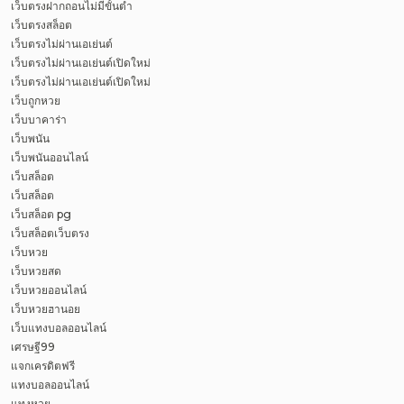
เว็บตรงฝากถอนไม่มีขั้นต่ำ
เว็บตรงสล็อต
เว็บตรงไม่ผ่านเอเย่นต์
เว็บตรงไม่ผ่านเอเย่นต์เปิดใหม่
เว็บตรงไม่ผ่านเอเย่นต์เปิดใหม่
เว็บถูกหวย
เว็บบาคาร่า
เว็บพนัน
เว็บพนันออนไลน์
เว็บสล็อต
เว็บสล็อต
เว็บสล็อต pg
เว็บสล็อตเว็บตรง
เว็บหวย
เว็บหวยสด
เว็บหวยออนไลน์
เว็บหวยฮานอย
เว็บแทงบอลออนไลน์
เศรษฐี99
แจกเครดิตฟรี
แทงบอลออนไลน์
แทงหวย