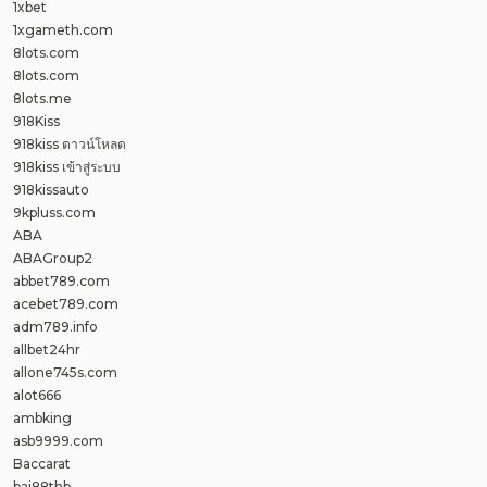
1xbet
1xgameth.com
8lots.com
8lots.com
8lots.me
918Kiss
918kiss ดาวน์โหลด
918kiss เข้าสู่ระบบ
918kissauto
9kpluss.com
ABA
ABAGroup2
abbet789.com
acebet789.com
adm789.info
allbet24hr
allone745s.com
alot666
ambking
asb9999.com
Baccarat
baj88thb