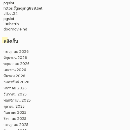
pgslot
https://gaojing888.bet
allbet24
pgslot
188betth
doomovie hd
คลังเก็บ
กรกฎาคม 2026
มิถุนายน 2026
พฤษภาคม 2026
เมษายน 2026
มีนาคม 2026
กุมภาพันธ์ 2026
มกราคม 2026
ธันวาคม 2025
พฤศจิกายน 2025
ตุลาคม 2025
กันยายน 2025
สิงหาคม 2025
กรกฎาคม 2025