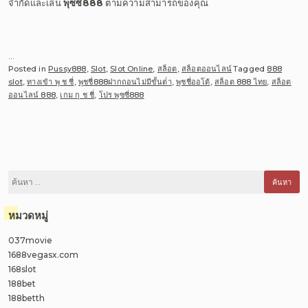
จำกัดและเล่น
พุซซี่888
ตามความสามารถของคุณ
…
Posted in
Pussy888
,
Slot
,
Slot Online
,
สล็อต
,
สล็อตออนไลน์
Tagged
888
slot
,
ทางเข้า พุ ช ชี่
,
พุชชี่888ฝากถอนไม่มีขั้นต่ํา
,
พุชชี่ออโต้
,
สล็อต 888 ไทย
,
สล็อต
ออนไลน์ 888
,
เกม กุ ช ชี่
,
โปร พุซซี่888
ค้นหา
สำหรับ:
หมวดหมู่
037movie
1688vegasx.com
168slot
188bet
188betth