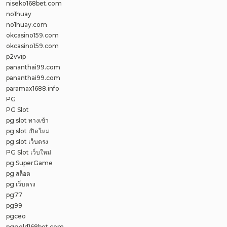
niseko168bet.com
no1huay
no1huay.com
okcasino159.com
okcasino159.com
p2vvip
pananthai99.com
pananthai99.com
paramax1688.info
PG
PG Slot
pg slot ทางเข้า
pg slot เปิดใหม่
pg slot เว็บตรง
PG Slot เว็บใหม่
pg SuperGame
pg สล็อต
pg เว็บตรง
pg77
pg99
pgceo
pggold168bet.com