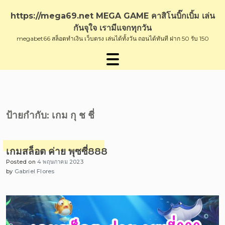
Skip
to
https://mega69.net MEGA GAME คาสิโนบิ๊กเบิ้ม เล่น
content
กันจุใจ เรามีแจกทุกวัน
megabet66 สล็อตทำเงิน เว็บตรง เล่นได้ทั้งวัน ถอนได้ทันที ฝาก 50 รับ 150
ป้ายกำกับ:
เกม กุ ช ชี่
เกมสล็อต ค่าย พุซซี่888
Posted on
4 พฤษภาคม 2023
by
Gabriel Flores