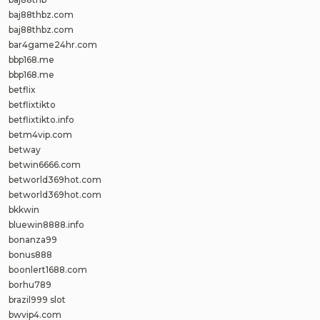
baj88thbz.com
baj88thbz.com
bar4game24hr.com
bbp168.me
bbp168.me
betflix
betflixtikto
betflixtikto.info
betm4vip.com
betway
betwin6666.com
betworld369hot.com
betworld369hot.com
bkkwin
bluewin8888.info
bonanza99
bonus888
boonlert1688.com
borhu789
brazil999 slot
bwvip4.com