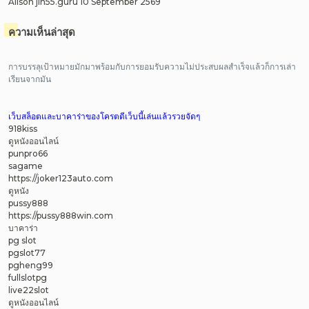
Alison jin55.guru 10 September 2569
ความเห็นล่าสุด
การบรรลุเป้าหมายมักมาพร้อมกับการยอมรับความไม่ประสบผลสำเร็จแล้วก็การเล่า
เรียนจากมัน
เว็บสล็อตและบาคาร่าของโครตดีเว็บนี้เล่นแล้วรวยจัดๆ
918kiss
ดูหนังออนไลน์
punpro66
sagame
https://joker123auto.com
ดูหนัง
pussy888
https://pussy888win.com
บาคาร่า
pg slot
pgslot77
pgheng99
fullslotpg
live22slot
ดูหนังออนไลน์