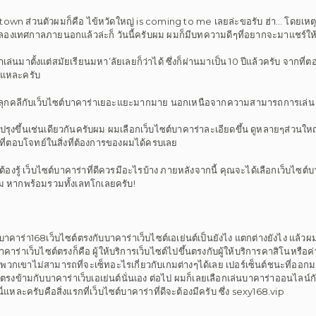
to town ส่วนตัวผมก็คือ ไข้หวัดใหญ่ is coming to me เลยล่ะขอรับ ฮ่า… โดยเหตุ
องเทศกาลภายนอกแล้วล่ะก็ วันนี้ครับผม ผมก็มีบทความดีๆที่อยากจะมาแชร์ให้
่นมาตั้งแต่สมัยเรียนมหา’ลัยเลยก็ว่าได้ ซึ่งก็ผ่านมาเป็น 10 ปีแล้วครับ จากที่ต
่นแหละครับ
คลุกคลีกับเว็บไซต์บาคาร่าเยอะแยะมากมาย นอกเหนือจากความสามารถการเล่น
รุงขึ้นเช่นเดียวกันครับผม ผมเลือกเว็บไซต์บาคาร่าละเอียดขึ้น ดูหลายๆส่วนใหญ่ข
ที่ตอบโจทย์ในสิ่งที่ต้องการของผมได้ครบเลย
จะต้องรู้ เว็บไซต์บาคาร่าที่ดีควรมีอะไรบ้าง ภายหลังจากนี้ คุณจะได้เลือกเว็บไซ
ม หากพร้อมรวมทั้งเลทโกเลยครับ!
บาคาร่า168เว็บไซต์ตรงกับบาคาร่าเว็บไซต์เอเย่นต์เป็นยังไง แตกต่างยังไง แล้ว
าคาร่าเว็บไซต์ตรงก็คือ ผู้ให้บริการเว็บไซต์ไปขึ้นตรงกับผู้ให้บริการคาสิโนหรือ
พวกเขาไม่สามารถที่จะเซ็ทอะไรเกี่ยวกับเกมต่างๆได้เลย เปอร์เซ็นต์ชนะที่ออกม
ะตรงข้ามกับบาคาร่าเว็บเอเย่นต์นั่นเอง ต่อไป ผมก็เลยเลือกเล่นบาคาร่าออนไลน์กั
แหละครับคือสิ่งแรกที่เว็บไซต์บาคาร่าที่ดีจะต้องมีครับ ซึ่ง sexy168.vip