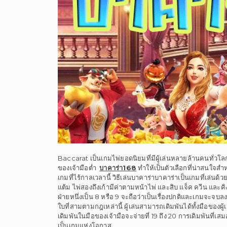
Baccarat เป็นเกมไพ่ยอดนิยมที่มีผู้เล่นหลายล้านคนทั่วโล
ของเจ้ามือต่ำ
บาคาร่า168
ทำให้เป็นตัวเลือกที่น่าสนใจส
เกมที่ไร้กาลเวลานี้ วิธีเล่นบาคาร่าบาคาร่าเป็นเกมที่เล่น
แต้ม ไพ่สองถึงเก้ามีค่าตามหน้าไพ่ และสิบ แจ็ค ควีน และค
ฝ่ายหนึ่งเป็น 8 หรือ 9 จะถือว่าเป็นเรื่องปกติและเกมจะจบลง
ใบที่สามตามกฎเหล่านี้ ผู้เล่นสามารถเดิมพันได้ทั้งมือของผู
เดิมพันในมือของเจ้ามือจะจ่ายที่ 19 ถึง 20 การเดิมพันที่เสม
เป็นเกมแห่งโอกาส