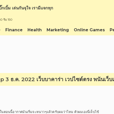
ิ้ม เล่นกันจุใจ เรามีแจกทุก
50 รับ 150
e
Finance
Health
Marketing
Online Games
P
p 3 ธ.ค. 2022 เว็บบาคาร่า เวปไซต์ตรง พนันเว็บแ
ในตอนนี้อากาศมันเริ่มจะหนาวๆแล้วครับผมว่าไหม ตัวผมเองนี่เจ็บไข้