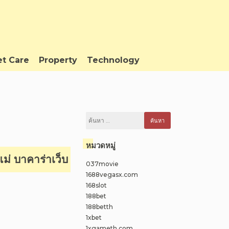
et Care
Property
Technology
ค้นหา
สำหรับ:
หมวดหมู่
ม่ บาคาร่าเว็บ
037movie
1688vegasx.com
168slot
188bet
188betth
1xbet
1xgameth.com