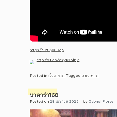
https://cutt.ly/168vip
http://bit.do/sexy168vipja
…
Posted in
เว็บบาคาร่า
Tagged
เล่นบาคาร่า
บาคาร่า168
Posted on
28 เมษายน 2023
by
Gabriel Flores