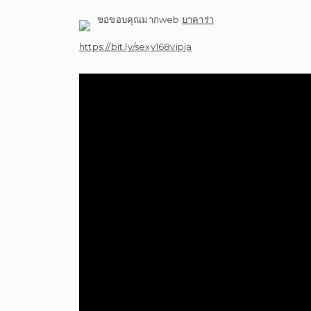
ขอขอบคุณมากweb
บาคาร่า
https://bit.ly/sexy168vipja