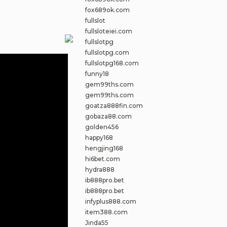
fox689ok.com
fullslot
fullsloteiei.com
fullslotpg
fullslotpg.com
fullslotpg168.com
funny18
gem99ths.com
gem99ths.com
goatza888fin.com
gobaza88.com
golden456
happy168
hengjing168
hi6bet.com
hydra888
ib888pro.bet
ib888pro.bet
infyplus888.com
item388.com
Jinda55