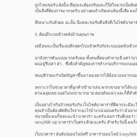
ถูกไหมขอรับ ดังนั้น ที่คุณจะต้องปรับและก็ใส่ใจมากเป็
เป็นสิ่งที่ต้องการมากๆครับ อย่างผมถ้าเกิดเล่นห้องนี้เสีย ผ
ที่เหมาะกับตัวผม ฉะนั้น นี่แหละขอรับคือสิ่งที่เว็บไซต์บาคา
5. ต้องมีระบบข้างหลังบ้านคุณภาพ
เสมือนจะเป็นเรื่องเบสิกสุดๆไปแล้วครับกับระบบแอดมินข้า
นานัปการต้นแบบมากครับผม ทั้งคนที่ตอบคำถามดี แต่ว่าบาง
ผมอยู่รึเปล่า ฮ่า… ซึ่งสิ่งสำคัญของการทำงานบริการแบบแ
สมมุติว่าผมกำเนิดปัญหาขึ้นมา ผมอยากได้อ้อนวอนจากแอดมิ
เพราะว่าในช่วงเวลาที่ลูกค้าเข้ามาเล่น พวกเขาอยากได้ระ
ผ่านฉลุยเลย แอดไม่นเขามากมาย ตอบทันแน่ๆ และก็ที่สำค
เป็นอย่างไรกันบ้างขอรับกับ เว็บไซต์บาคาร่าที่ดีควรจะมีอะ
คุณจำเป็นต้องตัดสินใจจากอะไรบ้าง แน่นอนครับว่า มันบางคร
ขนาดนั้น ผมก็ขอแนะนำ บาคาร่า นะครับ ผมการันตีเลยว่า อ
sexy168.vip บาคาร่าเว็บตรง ด้วยนะครับ สำหรับวันนี้ ผม
เว็บบาคาร่า อันดับ1ออนไลน์ฟรี บาคาร่าออนไลน์ Sexy168