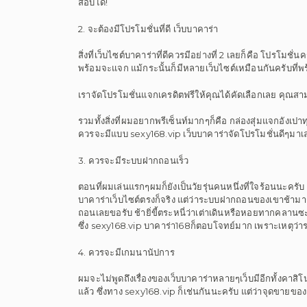
สอบได้!
2. จะต้องมีโปรโมชั่นที่ดี เว็บบาคาร่า
สิ่งที่เว็บไซต์บาคาร่าที่ดีควรมีอย่างที่ 2 เลยก็คือ โปรโมชั
พร้อมจะแจก แม้กระนั้นก็มีหลายเว็บไซต์เหมือนกันครับที่พ
เราจัดโปรโมชั่นแจกเครดิตฟรีให้คุณได้คัดเลือกเลย คุณ
รวมทั้งสิ่งที่ผมอยากพรีเซ็นท์มากๆก็คือ กล่องสุ่มแจกอังเปาทุ
ควรจะมีแบบ sexy168.vip เว็บบาคาร่าจัดโปรโมชั่นดีๆมาเลย
3. ควรจะมีระบบฝากถอนเร็ว
ตอนที่ผมเล่นแรกๆผมก็ยังเป็นวัยรุ่นคนหนึ่งที่ใจร้อนนะครับ
บาคาร่าเว็บไซต์ตรงก็จริง แต่ว่าระบบฝากถอนของเขาช้ามากม
ถอนเลยขอรับ ช้ายิ่ขี้ตระหนี่ว่าเต่าเดินหรือหอยทากคลานซะอ
ซึ่ง sexy168.vip บาคาร่า168ก็ตอบโจทย์มาก เพราะเหตุว่าร
4. ควรจะมีเกมนานัปการ
ผมจะไม่พูดถึงเรื่องของเว็บบาคาร่าหลายๆเว็บมีอีกทั้งคาสิโ
แล้ว ซึ่งทาง sexy168.vip ก็เช่นกันนะครับ แต่ว่าจุดขายขอ