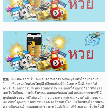
หวย
เป็นแหล่งความตื่นเต้นและความคาดหวังของผู้คนทั่วโลกมาช้านาน
โอกาสที่จะชนะเงินก้อนใหญ่ที่เปลี่ยนแปลงชีวิตด้วยการซื้อตั๋วง่ายๆ ได้
กระตุ้นจินตนาการมานานหลายศตวรรษ และตอนนี้ด้วยการถือกำเนิดของ
เทคโนโลยีและการเพิ่มขึ้นของแพลตฟอร์มออนไลน์ พลังของลอตเตอรีได้
ถูกปลดปล่อยอย่างที่ไม่เคยมีมาก่อน จากความสะดวกสบายในบ้านของคุณ
เอง ตอนนี้คุณสามารถเข้าร่วมลอตเตอรี่จากทั่วโลก เปิดโลกแห่งโอกาสและ
ความฝันของแจ็กพอตหมดยุคของการยืนต่อคิวยาวที่ร้านสะดวกซื้อในพื้นที่