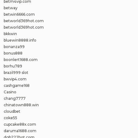
betm4vip.com
betway
betwin6666.com
betworld369hot.com
betworld369hot.com
bkkwin
bluewin8888.info
bonanza99
bonus888
boonlert1688.com
borhu789
brazil999 slot
bwvip4.com
cashgame168
Casino
chang7777
chinatown888.win
cloudbet
coke55
cupcake88x.com
daruma1688.com
dgb222hot.com