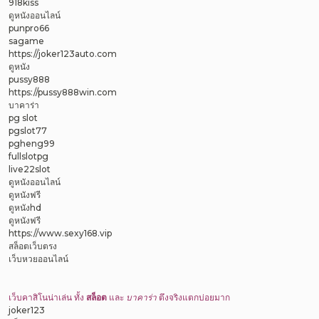
918kiss
ดูหนังออนไลน์
punpro66
sagame
https://joker123auto.com
ดูหนัง
pussy888
https://pussy888win.com
บาคาร่า
pg slot
pgslot77
pgheng99
fullslotpg
live22slot
ดูหนังออนไลน์
ดูหนังฟรี
ดูหนังhd
ดูหนังฟรี
https://www.sexy168.vip
สล็อตเว็บตรง
เว็บหวยออนไลน์
เว็บคาสิโนน่าเล่น ทั้ง
สล็อต
และ
บาคาร่า
ตึงจริงแตกบ่อยมาก
joker123