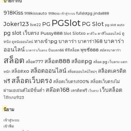
ป้ายกำกับ
918Kiss
918kissauto
fullslotpg
jinda888
918kiss เข้าสู่ระบบ
PGSlot
Joker123
PG Slot
PG
live22
pg slot auto
pg slot เว็บตรง
Pussy888
Slotxo
Slot
คาสิโนออนไลน์
ดู
คาสิโน
บาคาร่า
บาคาร่า
ทางเข้าpg
บาคาร่า168
หนัง
ดูหนังออนไลน์
ออนไลน์
พุซซี่888
ปั่นแตก66
พีจีสล็อต
สมัครบาคาร่า
บาคาร่าเว็บตรง
สล็อต
สล็อต888
สล็อตpg
สล็อต777
สล็อต pg เว็บตรง แตก
สล็อตออนไลน์
สล็อตเครดิต
สล็อตxo
หนัก
สล็อตออนไลน์ใหม่ๆ
สล็อตเว็บตรง
ฟรี
สล็อตเว็บตรง100%
สล็อตเว็บตรงไม่
สล๊อต168
เว็บสล็อต
ผ่านเอเย่นต์ไม่มีขั้นต่ำ
เครดิตฟรี
เว็บตรง
โจ๊กเกอร์123
นิยาม
เข้าสู่ระบบ
เข้าฟีด