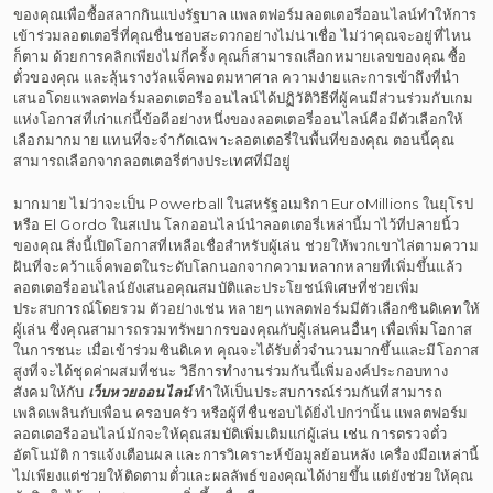
ของคุณเพื่อซื้อสลากกินแบ่งรัฐบาล แพลตฟอร์มลอตเตอรี่ออนไลน์ทำให้การ
เข้าร่วมลอตเตอรี่ที่คุณชื่นชอบสะดวกอย่างไม่น่าเชื่อ ไม่ว่าคุณจะอยู่ที่ไหน
ก็ตาม ด้วยการคลิกเพียงไม่กี่ครั้ง คุณก็สามารถเลือกหมายเลขของคุณ ซื้อ
ตั๋วของคุณ และลุ้นรางวัลแจ็คพอตมหาศาล ความง่ายและการเข้าถึงที่นำ
เสนอโดยแพลตฟอร์มลอตเตอรีออนไลน์ได้ปฏิวัติวิธีที่ผู้คนมีส่วนร่วมกับเกม
แห่งโอกาสที่เก่าแก่นี้ข้อดีอย่างหนึ่งของลอตเตอรี่ออนไลน์คือมีตัวเลือกให้
เลือกมากมาย แทนที่จะจำกัดเฉพาะลอตเตอรี่ในพื้นที่ของคุณ ตอนนี้คุณ
สามารถเลือกจากลอตเตอรี่ต่างประเทศที่มีอยู่
มากมาย ไม่ว่าจะเป็น Powerball ในสหรัฐอเมริกา EuroMillions ในยุโรป
หรือ El Gordo ในสเปน โลกออนไลน์นำลอตเตอรี่เหล่านี้มาไว้ที่ปลายนิ้ว
ของคุณ สิ่งนี้เปิดโอกาสที่เหลือเชื่อสำหรับผู้เล่น ช่วยให้พวกเขาไล่ตามความ
ฝันที่จะคว้าแจ็คพอตในระดับโลกนอกจากความหลากหลายที่เพิ่มขึ้นแล้ว
ลอตเตอรี่ออนไลน์ยังเสนอคุณสมบัติและประโยชน์พิเศษที่ช่วยเพิ่ม
ประสบการณ์โดยรวม ตัวอย่างเช่น หลายๆ แพลตฟอร์มมีตัวเลือกซินดิเคทให้
ผู้เล่น ซึ่งคุณสามารถรวมทรัพยากรของคุณกับผู้เล่นคนอื่นๆ เพื่อเพิ่มโอกาส
ในการชนะ เมื่อเข้าร่วมซินดิเคท คุณจะได้รับตั๋วจำนวนมากขึ้นและมีโอกาส
สูงที่จะได้ชุดค่าผสมที่ชนะ วิธีการทำงานร่วมกันนี้เพิ่มองค์ประกอบทาง
สังคมให้กับ
เว็บหวยออนไลน์
ทำให้เป็นประสบการณ์ร่วมกันที่สามารถ
เพลิดเพลินกับเพื่อน ครอบครัว หรือผู้ที่ชื่นชอบได้ยิ่งไปกว่านั้น แพลตฟอร์ม
ลอตเตอรีออนไลน์มักจะให้คุณสมบัติเพิ่มเติมแก่ผู้เล่น เช่น การตรวจตั๋ว
อัตโนมัติ การแจ้งเตือนผล และการวิเคราะห์ข้อมูลย้อนหลัง เครื่องมือเหล่านี้
ไม่เพียงแต่ช่วยให้ติดตามตั๋วและผลลัพธ์ของคุณได้ง่ายขึ้น แต่ยังช่วยให้คุณ