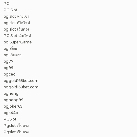
PG
PG Slot
pg slot ทางเข้า
pg slot เปิดใหม่
pg slot เว็บตรง
PG Slot เว็บใหม่
pg SuperGame
pg สล็อต
pg เว็บตรง
pg77
pg99
pgceo
pggold168bet.com
pggold168bet.com
pgheng
pgheng99
pgjoker69
pgk44b
PGSlot
Pgslot เว็บตรง
Pgslot เว็บตรง