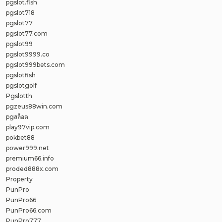
pgslot.fish
pgslot718
pgslot77
pgslot77.com
pgslot99
pgslot9999.co
pgslot999bets.com
pgslotfish
pgslotgolf
Pgslotth
pgzeus88win.com
pgสล็อต
play97vip.com
pokbet88
power999.net
premium66.info
proded888x.com
Property
PunPro
PunPro66
PunPro66.com
PunPro777