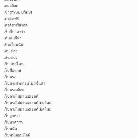
เกมสล็อต
เข้าสู่ระบบ ufa191
เครดิตฟรี
เครดิตฟรีล่าสุด
เซ็กซี่บาคาร่า
เดิมพันกีฬา
เปิดเว็บพนัน
เล่น slot
เล่น slot
เว็บ มันนี่ เกม
เว็บซื้อหวย
เว็บตรง
เว็บตรงฝากถอนไม่มีขั้นต่ำ
เว็บตรงสล็อต
เว็บตรงไม่ผ่านเอเย่นต์
เว็บตรงไม่ผ่านเอเย่นต์เปิดใหม่
เว็บตรงไม่ผ่านเอเย่นต์เปิดใหม่
เว็บถูกหวย
เว็บบาคาร่า
เว็บพนัน
เว็บพนันออนไลน์