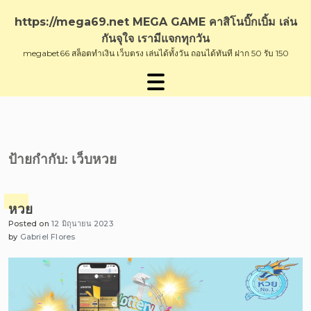
Skip
to
https://mega69.net MEGA GAME คาสิโนบิ๊กเบิ้ม เล่น
content
กันจุใจ เรามีแจกทุกวัน
megabet66 สล็อตทำเงิน เว็บตรง เล่นได้ทั้งวัน ถอนได้ทันที ฝาก 50 รับ 150
ป้ายกำกับ:
เว็บหวย
หวย
Posted on
12 มิถุนายน 2023
by
Gabriel Flores