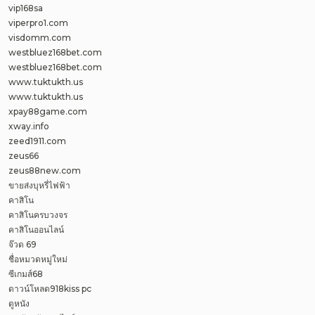
vip168sa
viperpro1.com
visdomm.com
westbluez168bet.com
westbluez168bet.com
www.tuktukth.us
www.tuktukth.us
xpay88game.com
xway.info
zeed1911.com
zeus66
zeus88new.com
ขายส่งบุหรี่ไฟฟ้า
คาสิโน
คาสิโนครบวงจร
คาสิโนออนไลน์
จ๊วด 69
ชื่อหมวดหมู่ใหม่
ซีเกมส์68
ดาวน์โหลด918kiss pc
ดูหนัง