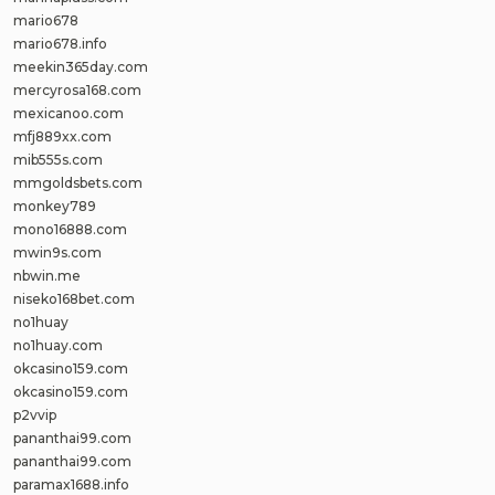
mario678
mario678.info
meekin365day.com
mercyrosa168.com
mexicanoo.com
mfj889xx.com
mib555s.com
mmgoldsbets.com
monkey789
mono16888.com
mwin9s.com
nbwin.me
niseko168bet.com
no1huay
no1huay.com
okcasino159.com
okcasino159.com
p2vvip
pananthai99.com
pananthai99.com
paramax1688.info