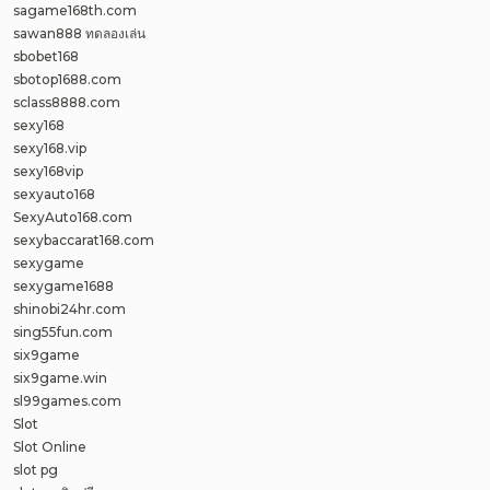
sagame168th.com
sawan888 ทดลองเล่น
sbobet168
sbotop1688.com
sclass8888.com
sexy168
sexy168.vip
sexy168vip
sexyauto168
SexyAuto168.com
sexybaccarat168.com
sexygame
sexygame1688
shinobi24hr.com
sing55fun.com
six9game
six9game.win
sl99games.com
Slot
Slot Online
slot pg