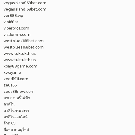
vegasisland168bet.com
vegasisland168bet.com
ver888.vip
vip168sa
viperpro1.com
visdomm.com
westbluez168bet.com
westbluez168bet.com
www.tuktukth.us
www.tuktukth.us
xpay88game.com
xway.info
zeed1911.com
zeus66
zeus88new.com
ขายส่งบุหรี่ไฟฟ้า
คาสิโน
คาสิโนครบวงจร
คาสิโนออนไลน์
จ๊วด 69
ชื่อหมวดหมู่ใหม่