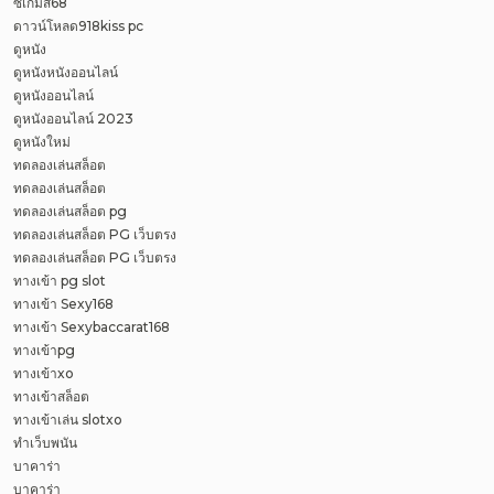
ซีเกมส์68
ดาวน์โหลด918kiss pc
ดูหนัง
ดูหนังหนังออนไลน์
ดูหนังออนไลน์
ดูหนังออนไลน์ 2023
ดูหนังใหม่
ทดลองเล่นสล็อต
ทดลองเล่นสล็อต
ทดลองเล่นสล็อต pg
ทดลองเล่นสล็อต PG เว็บตรง
ทดลองเล่นสล็อต PG เว็บตรง
ทางเข้า pg slot
ทางเข้า Sexy168
ทางเข้า Sexybaccarat168
ทางเข้าpg
ทางเข้าxo
ทางเข้าสล็อต
ทางเข้าเล่น slotxo
ทำเว็บพนัน
บาคาร่า
บาคาร่า