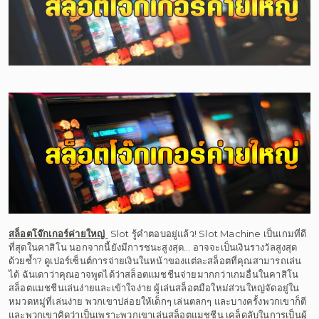
สล็อตโจ๊กเกอร์ค่ายใหญ่
Slot รู้คำตอบอยู่แล้ว! Slot Machine เป็นเกมที่ดี
ที่สุดในคาสิโน นอกจากนี้ยังมีการชนะสูงสุด… อาจจะเป็นเงินรางวัลสูงสุด
ด้วยซ้ำ? ดูเปอร์เซ็นต์การจ่ายเงินในหน้าของแต่ละสล็อตที่คุณสามารถเล่น
ได้ ฉันเดาว่าคุณอาจพูดได้ว่าสล็อตแมชชีนจ่ายมากกว่าเกมอื่นในคาสิโน
สล็อตแมชชีนเล่นง่ายและเข้าใจง่าย ผู้เล่นสล็อตมือใหม่ส่วนใหญ่จัดอยู่ใน
หมวดหมู่ที่เล่นง่าย พวกเขาปล่อยให้เด็กๆ เล่นตลกๆ และบางครั้งพวกเขาก็ตี
และพวกเขาคิดว่าเป็นเพราะพวกเขาเล่นสล็อตแมชชีน เคล็ดลับในการเป็นผู้