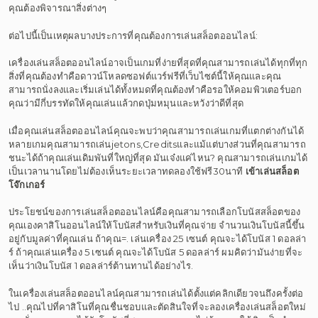
คุณต้องพิจารณาสิ่งต่างๆ
ต่อไปนี้เป็นเหตุผลบางประการที่คุณต้องการเล่นสล็อตออนไลน์:
เครื่องเล่นสล็อตออนไลน์อาจเป็นเกมที่ง่ายที่สุดที่คุณสามารถเล่นได้ทุกที่ทุก
สิ่งที่คุณต้องทําคือดาวน์โหลดซอฟต์แวร์ฟรีที่เว็บไซต์นี้ให้คุณและคุณ
สามารถนั่งลงและเริ่มเล่นได้ทั้งหมดที่คุณต้องทําคือรอให้คอมพิวเตอร์บอก
คุณว่ามีกี่บรรทัดให้คุณเล่นแล้วกดปุ่มหมุนและหวังว่าดีที่สุด
เมื่อคุณเล่นสล็อตออนไลน์คุณจะพบว่าคุณสามารถเล่นเกมที่แตกต่างกันได้
หลายเกมคุณสามารถเล่นjetons,Creditsและแม้แต่บางส่วนที่คุณสามารถ
ชนะได้ถ้าคุณเล่นเดิมพันที่ใหญ่ที่สุด มันเจ๋งแค่ไหน? คุณสามารถเล่นเกมได้
เป็นเวลานานโดยไม่ต้องเห็นระยะเวลาทดลองใช้ฟรี30นาที
เข้าเล่นสล็อต
โจ๊กเกอร์
ประโยชน์ของการเล่นสล็อตออนไลน์คือคุณสามารถเลือกโบนัสสล็อตของ
คุณเองคาสิโนออนไลน์ให้โบนัสสําหรับเงินที่คุณจ่าย จํานวนเงินโบนัสนี้ขึ้น
อยู่กับมูลค่าที่คุณเล่น ถ้าคุณ=. เล่นเครื่อง 25 เซนต์ คุณจะได้โบนัส 1 ดอลล่า
ร์ ถ้าคุณเล่นเครื่อง 5 เซนต์ คุณจะได้โบนัส 5 ดอลล่าร์ ผมคิดว่ามันง่ายที่จะ
เห็นว่าเงินโบนัส 1 ดอลล่าร์ต้านทานได้อย่างไร.
ในเครื่องเล่นสล็อตออนไลน์คุณสามารถเล่นได้ตั้งแต่คลิกเดียวจนถึงครั้งต่อ
ไป ..คุณไปที่คาสิโนที่คุณชื่นชอบและตัดสินใจที่จะลองเครื่องเล่นสล็อตใหม่