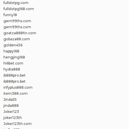
fullslotpg.com
fullslotpg168.com
funny18
gem99ths.com
gem99ths.com
goatza888fin.com
gobaza88.com
golden456
happy168
hengjing168
hi6bet.com
hydra888
ib888pro.bet
ib888pro.bet
infyplus888.com
item388.com
Jinda55
jinda888
Joker123
joker123th
Joker123th.com