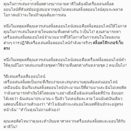
คุณในการเล่นจากสล็อตต่างๆมากมายคาสิโนต้องมีเครื่องเล่นสล็อต
ออนไลน์ที่ทันสมัยอยู่เสมอหากคุณไม่เคยเล่นสล็อตออนไลน์คุณจะพลาด
โอกาสแม้ว่าจะใหม่ถ้าคุณต้องการเล่น
หนึ่งในเหตุผลที่คุณควรเล่นสล็อตออนไลน์เสมอคือสล็อตออนไลน์ให้โอกาส
คุณในการเล่นในหลายโหมดเกมที่แตกต่างกัน 5 เป็นไง? คุณสามารถหา
เครื่องเล่นสล็อตออนไลน์จํานวนมากที่ให้โอกาสในการเล่นในโหมดเกม
ต่างๆ การปฏิวัติเครื่องเล่นสล็อตออนไลน์กําลังมาจริงๆ
สล็อตโจ๊กเกอร์เว็บ
ตรง
หนึ่งในเหตุผลที่คุณควรเล่นสล็อตออนไลน์เสมอคือเครื่องสล็อตออนไลน์ทํา
ให้คุณมีโอกาสเล่นเกมด้วยชุดค่าใช้จ่ายที่แตกต่างกันหลายชุด 2 คนเป็นไง?
วิธีเล่นเครื่องเสือออนไลน์
เครื่องเล่นสล็อตเป็นเกมที่เรียบง่ายและสนุกสนานคุณต้องเล่นออนไลน์
เหมือนฉัน ฉันเริ่มเล่นสล็อตออนไลน์ประมาณ4ปีที่ผ่านมาและฉันไม่เคยคิด
ว่าฉันสามารถทําเงินได้โดยเฉพาะอย่างยิ่งเมื่อฉันเล่นสล็อตที่บ้าน ฉันบอก
ได้เลยว่า ฉันเล่นมาประมาณ 4 ปีแล้ว ไม่เคยล้มละลาย ไม่แม้แต่เงินเดียว.
แต่ตอนนี้ฉันถามตัวเองว่า “ทําไมฉันมักจะเล่นออโตเมตที่ฉันมักจะอยู่ตรง
หน้าฉัน” “ทําไมคุณไม่ถามตัวเอง?
คุณเคยคิดไหมว่าคุณจะทําเงินมหาศาลจากเครื่องเล่นสล็อตและมอบให้กับ
คาสิโน?