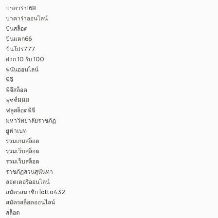
บาคาร่า168
บาคาร่าออนไลน์
ปั่นสล็อต
ปั่นแตก66
ปันโปร777
ฝาก 10 รับ 100
พนันออนไลน์
พีจี
พีจีสล็อต
พุซซี่888
ฟลูสล็อตพีจี
มหาวิทยาลัยราชภัฏ
ยูฟ่าเบท
รวมเกมสล็อต
รวมเว็บสล็อต
รวมเว็บสล็อต
ราชภัฏสวนสุนันทา
ลอตเตอรี่ออนไลน์
สมัครสมาชิก lotto432
สมัครสล็อตออนไลน์
สล็อต