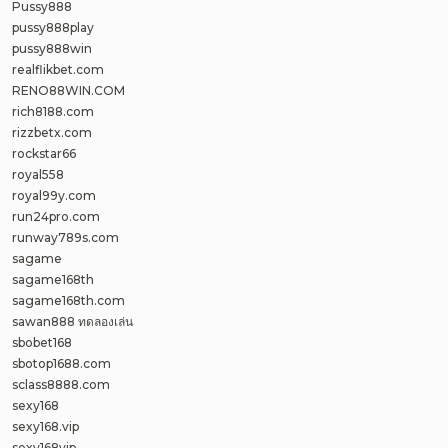
Pussy888
pussy888play
pussy888win
realflikbet.com
RENO88WIN.COM
rich8188.com
rizzbetx.com
rockstar66
royal558
royal99y.com
run24pro.com
runway789s.com
sagame
sagame168th
sagame168th.com
sawan888 ทดลองเล่น
sbobet168
sbotop1688.com
sclass8888.com
sexy168
sexy168.vip
sexy168vip