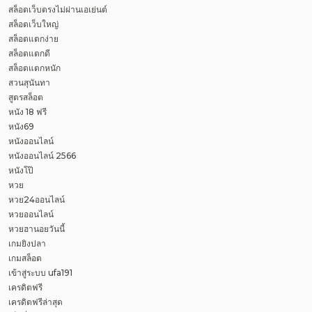
สล็อตเว็บตรงไม่ผ่านเอเย่นต์
สล็อตเว็บใหญ่
สล็อตแตกง่าย
สล็อตแตกดี
สล็อตแตกหนัก
สวนสุนันทา
สูตรสล็อต
หนัง 18 ฟรี
หนัง69
หนังออนไลน์
หนังออนไลน์ 2566
หนังโป๊
หวย
หวย24ออนไลน์
หวยออนไลน์
หวยฮานอยวันนี้
เกมยิงปลา
เกมสล็อต
เข้าสู่ระบบ ufa191
เครดิตฟรี
เครดิตฟรีล่าสุด