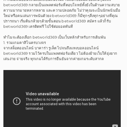
betworld369 กลายเป็นแพลตฟอร์มที่ตอบโจทย์ทั้งยังในด้านความสบาย
ความมากมายหลากหลาย และความปลอดภัย ไม่ว่าคุณจะเป็นนักพนันมือ
ใหม่หรือคนเล่นการพนันตัวยง betworld369 ก็มีทุกๆสิ่งทุกๆอย่างที่คุณ
ปรารถนา เริ่มต้นกล้วยๆด้วยขั้นตอน betworld369 สมัคร แล้วก็รับ
betworld369 เครดิตฟรี ไปใช้ต่อยอดทันที
ทำไมจะต้องเลือก betworld369 เป็นเว็บหลักสำหรับการเดิมพัน
1. รวมเกมคาสิโนครบวงจร
จากสล็อตออนไลน์ บาคาร่า รูเล็ต ไปจนถึงแทงบอลออนไลน์
betworld369 รวมไว้ครบในแพลตฟอร์มเดียว ไม่ต้องย้ายเว็บให้ยุ่งยาก
เล่นง่าย จ่ายจริง ทุกเกมได้รับการยืนยันจากค่ายเกมระดับสากล