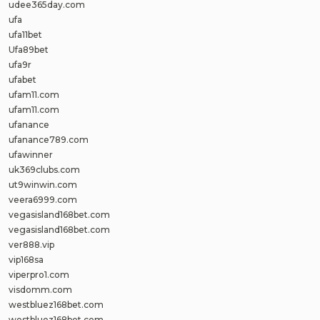
udee365day.com
ufa
ufa11bet
Ufa89bet
ufa9r
ufabet
ufam11.com
ufam11.com
ufanance
ufanance789.com
ufawinner
uk369clubs.com
ut9winwin.com
veera6999.com
vegasisland168bet.com
vegasisland168bet.com
ver888.vip
vip168sa
viperpro1.com
visdomm.com
westbluez168bet.com
westbluez168bet.com