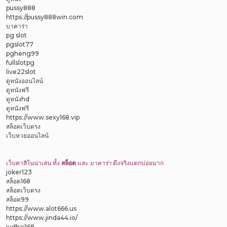
pussy888
https://pussy888win.com
บาคาร่า
pg slot
pgslot77
pgheng99
fullslotpg
live22slot
ดูหนังออนไลน์
ดูหนังฟรี
ดูหนังhd
ดูหนังฟรี
https://www.sexy168.vip
สล็อตเว็บตรง
เว็บหวยออนไลน์
เว็บคาสิโนน่าเล่น ทั้ง
สล็อต
และ
บาคาร่า
ตึงจริงแตกบ่อยมาก
joker123
สล็อต168
สล็อตเว็บตรง
สล็อต99
https://www.alot666.us
https://www.jinda44.io/
judhai168