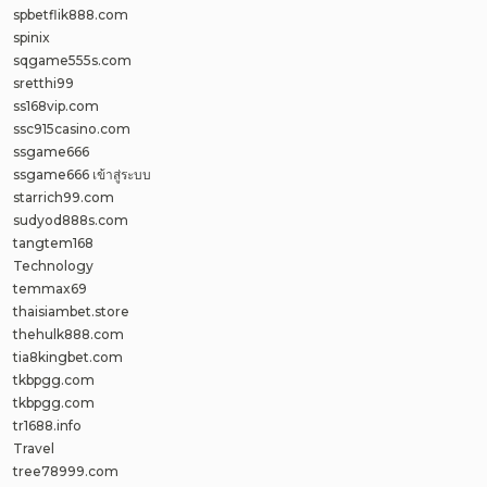
spbetflik888.com
spinix
sqgame555s.com
sretthi99
ss168vip.com
ssc915casino.com
ssgame666
ssgame666 เข้าสู่ระบบ
starrich99.com
sudyod888s.com
tangtem168
Technology
temmax69
thaisiambet.store
thehulk888.com
tia8kingbet.com
tkbpgg.com
tkbpgg.com
tr1688.info
Travel
tree78999.com