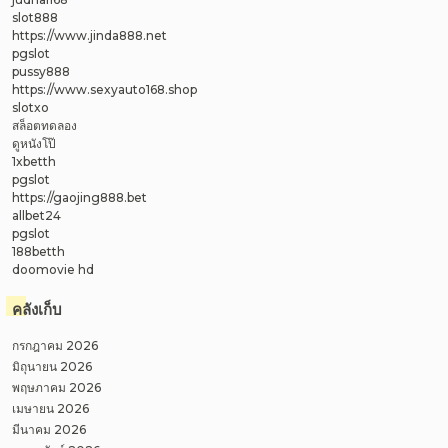
slot888
https://www.jinda888.net
pgslot
pussy888
https://www.sexyauto168.shop
slotxo
สล็อตทดลอง
ดูหนังโป๊
1xbetth
pgslot
https://gaojing888.bet
allbet24
pgslot
188betth
doomovie hd
คลังเก็บ
กรกฎาคม 2026
มิถุนายน 2026
พฤษภาคม 2026
เมษายน 2026
มีนาคม 2026