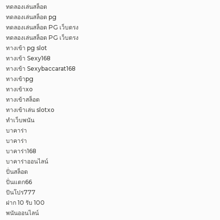
ทดลองเล่นสล็อต
ทดลองเล่นสล็อต pg
ทดลองเล่นสล็อต PG เว็บตรง
ทดลองเล่นสล็อต PG เว็บตรง
ทางเข้า pg slot
ทางเข้า Sexy168
ทางเข้า Sexybaccarat168
ทางเข้าpg
ทางเข้าxo
ทางเข้าสล็อต
ทางเข้าเล่น slotxo
ทำเว็บพนัน
บาคาร่า
บาคาร่า
บาคาร่า168
บาคาร่าออนไลน์
ปั่นสล็อต
ปั่นแตก66
ปันโปร777
ฝาก 10 รับ 100
พนันออนไลน์