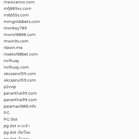
mexicanoo.com
mfj889xx.com
mib555s.com
mmgoldsbets.com
monkey789
mono16888.com
mwin9s.com
nbwin.me
niseko168bet.com
no1huay
no1huay.com
okcasino159.com
okcasino159.com
p2vvip
pananthai99.com
pananthai99.com
paramax1688.info
PG
PG Slot
pg slot ทางเข้า
pg slot เปิดใหม่
pg slot เว็บตรง