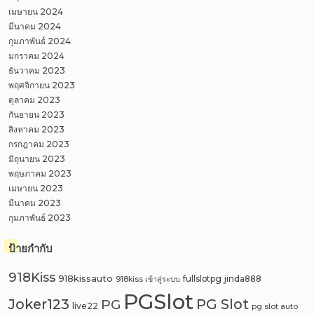
เมษายน 2024
มีนาคม 2024
กุมภาพันธ์ 2024
มกราคม 2024
ธันวาคม 2023
พฤศจิกายน 2023
ตุลาคม 2023
กันยายน 2023
สิงหาคม 2023
กรกฎาคม 2023
มิถุนายน 2023
พฤษภาคม 2023
เมษายน 2023
มีนาคม 2023
กุมภาพันธ์ 2023
ป้ายกำกับ
918Kiss
918kissauto
fullslotpg
jinda888
918kiss เข้าสู่ระบบ
PGSlot
Joker123
PG Slot
PG
live22
pg slot auto