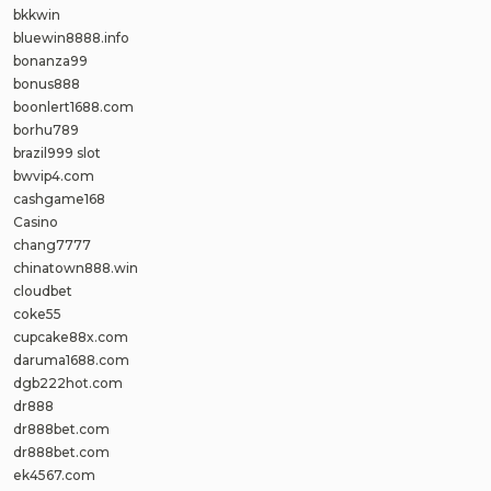
bkkwin
bluewin8888.info
bonanza99
bonus888
boonlert1688.com
borhu789
brazil999 slot
bwvip4.com
cashgame168
Casino
chang7777
chinatown888.win
cloudbet
coke55
cupcake88x.com
daruma1688.com
dgb222hot.com
dr888
dr888bet.com
dr888bet.com
ek4567.com