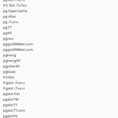
PG Slot เว็บใหม่
pg SuperGame
pg สล็อต
pg เว็บตรง
pg77
pg99
pgceo
pggold168bet.com
pggold168bet.com
pgheng
pgheng99
pgjoker69
pgk44b
PGSlot
Pgslot เว็บตรง
Pgslot เว็บตรง
pgslot.fish
pgslot718
pgslot77
pgslot77.com
pgslot99