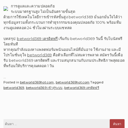
การดูแลและความปลอดภัย
ระบบมาตรฐานสูง ไม่เป็นอันตรายขั้นสุด
ด้วยการใช้เทคโนโลยีการเข้ารหัสขั้นสูง betworld369 มั่นอกมั่นใจได้ว่า
ทุกข้อมูลรวมทั้งกระบวนการทำธุรกรรมของคุณปลอดภัย 100% พร้อมทีม
งานดูแลตลอด 24 ชั่วโมงผ่านระบบแชทสด
บทสรุป:
betworld369 เครดิตฟรี
เริ่มกับ betworld369 วันนี้ รับโบนัสฟรี
โดยทันที
หากคุณกำลังมองหาแพลตฟอร์มพนันออนไลน์ที่มั่นอาจ ใช้งานง่าย และมี
โปรโมชั่นจุใจ
betworld369
คือตัวเลือกที่ไม่สมควรพลาด สมัครวันนี้เพื่อ
รับ betworld369 เครดิตฟรี และร่วมสนุกสนานกับเกมประสิทธิภาพสุดยอด
ที่พร้อมให้บริการคุณตลอด 1 วัน
…
Posted in
betworld369hot.com
,
betworld369hot.com
Tagged
betworld369
,
betworld369 เข้าสู่ระบบ
,
betworld369 เครดิตฟรี
ค้นหา