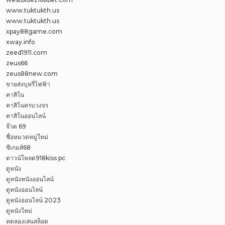
www.tuktukth.us
www.tuktukth.us
xpay88game.com
xway.info
zeed1911.com
zeus66
zeus88new.com
ขายส่งบุหรี่ไฟฟ้า
คาสิโน
คาสิโนครบวงจร
คาสิโนออนไลน์
จ๊วด 69
ชื่อหมวดหมู่ใหม่
ซีเกมส์68
ดาวน์โหลด918kiss pc
ดูหนัง
ดูหนังหนังออนไลน์
ดูหนังออนไลน์
ดูหนังออนไลน์ 2023
ดูหนังใหม่
ทดลองเล่นสล็อต