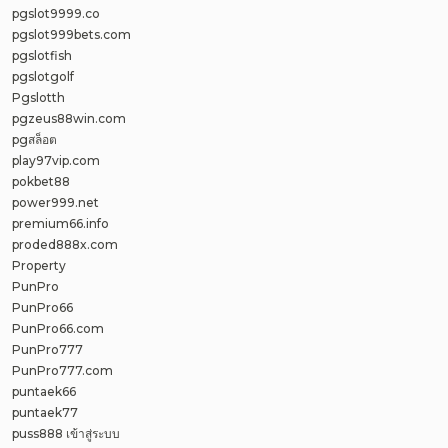
pgslot9999.co
pgslot999bets.com
pgslotfish
pgslotgolf
Pgslotth
pgzeus88win.com
pgสล็อต
play97vip.com
pokbet88
power999.net
premium66.info
proded888x.com
Property
PunPro
PunPro66
PunPro66.com
PunPro777
PunPro777.com
puntaek66
puntaek77
puss888 เข้าสู่ระบบ