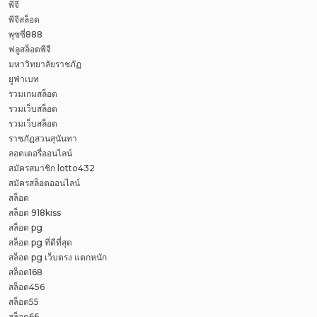
พีจี
พีจีสล็อต
พุซซี่888
ฟลูสล็อตพีจี
มหาวิทยาลัยราชภัฏ
ยูฟ่าเบท
รวมเกมสล็อต
รวมเว็บสล็อต
รวมเว็บสล็อต
ราชภัฏสวนสุนันทา
ลอตเตอรี่ออนไลน์
สมัครสมาชิก lotto432
สมัครสล็อตออนไลน์
สล็อต
สล็อต 918kiss
สล็อต pg
สล็อต pg ที่ดีที่สุด
สล็อต pg เว็บตรง แตกหนัก
สล็อต168
สล็อต456
สล็อต55
สล็อต66