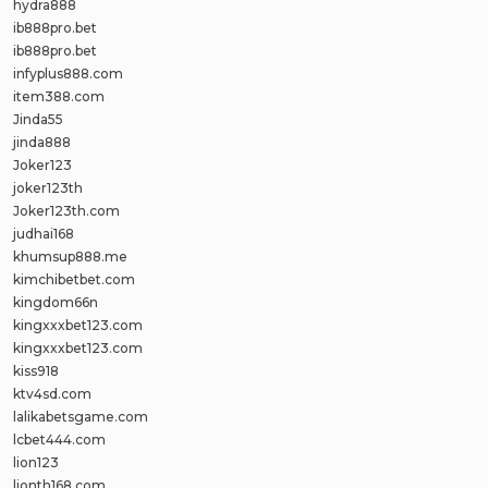
hydra888
ib888pro.bet
ib888pro.bet
infyplus888.com
item388.com
Jinda55
jinda888
Joker123
joker123th
Joker123th.com
judhai168
khumsup888.me
kimchibetbet.com
kingdom66n
kingxxxbet123.com
kingxxxbet123.com
kiss918
ktv4sd.com
lalikabetsgame.com
lcbet444.com
lion123
lionth168.com