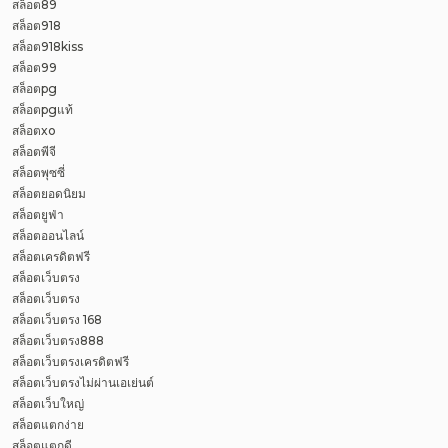
สล็อต89
สล็อต918
สล็อต918kiss
สล็อต99
สล็อตpg
สล็อตpgแท้
สล็อตxo
สล็อตพีจี
สล็อตพุซซี่
สล็อตยอดนิยม
สล็อตยูฟ่า
สล็อตออนไลน์
สล็อตเครดิตฟรี
สล็อตเว็บตรง
สล็อตเว็บตรง
สล็อตเว็บตรง 168
สล็อตเว็บตรง888
สล็อตเว็บตรงเครดิตฟรี
สล็อตเว็บตรงไม่ผ่านเอเย่นต์
สล็อตเว็บใหญ่
สล็อตแตกง่าย
สล็อตแตกดี