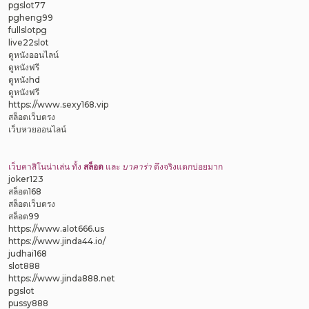
pgslot77
pgheng99
fullslotpg
live22slot
ดูหนังออนไลน์
ดูหนังฟรี
ดูหนังhd
ดูหนังฟรี
https://www.sexy168.vip
สล็อตเว็บตรง
เว็บหวยออนไลน์
เว็บคาสิโนน่าเล่น ทั้ง
สล็อต
และ
บาคาร่า
ตึงจริงแตกบ่อยมาก
joker123
สล็อต168
สล็อตเว็บตรง
สล็อต99
https://www.alot666.us
https://www.jinda44.io/
judhai168
slot888
https://www.jinda888.net
pgslot
pussy888