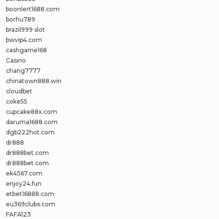
boonlert1688.com
borhu789
brazil999 slot
bwvip4.com
cashgame168
Casino
chang7777
chinatown888.win
cloudbet
coke55
cupcake88x.com
daruma1688.com
dgb222hot.com
dr888
dr888bet.com
dr888bet.com
ek4567.com
enjoy24.fun
etbet16888.com
eu369clubs.com
FAFA123