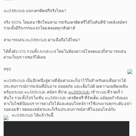
eu369club แจกเครดิตฟรีจริงไหม?
จริง 100% โดยสมาชิกใหม่สามารถรับเครดิตฟรีได้ในทันทีข้างหลังสมัคร
รวมทั้งมีกิจกรรมแจกโดยตลอดทุกสัปดาห์
สามารถเล่น eu369club ผ่านมือถือได้ไหม?
ได้ทั้งยัง iOS รวมทั้ง Android โดยไม่ต้องดาวน์โหลดแอปก็สามารถเล่น
ผ่านเว็บบราวเซอร์ได้เลย
สรุป
eu369club เป็นอีกหนึ่งลู่ทางที่คุ้มค่าและก็น่าไว้ใจสำหรับคนที่อยากได้
ประสบการณ์การพนันที่มั่นอาจ ปลอดภัย และเต็มไปด้วยความเพลิดเพลิน
พร้อมระบบ eu369club สมัคร ที่ง่าย
eu369club
เข้าระบบ ที่รวดเร็ว
ทันใจ รวมทั้งโปรโมชั่น eu369club เครดิตฟรี ที่จัดเต็ม แม้คุณกำลังมอง
หาเว็บไซต์ป้อมปราการดวงใจได้และตอบโจทย์การใช้แรงงานทุกระดับ อย่า
รอคอยช้า ทดลองสมัครและก็เริ่มประสบการณ์คาสิโนออนไลน์กับ
eu369club ได้แล้ววันนี้