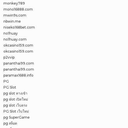
monkey789
mono16888.com
mwin9s.com
nbwin.me
niseko168bet.com
no1huay
no1huay.com
okcasino159.com
okcasino159.com
p2vvip
pananthai99.com
pananthai99.com
paramax1688.info
PG
PG Slot
pg slot ทางเข้า
pg slot เปิดใหม่
pg slot เว็บตรง
PG Slot เว็บใหม่
pg SuperGame
pg สล็อต