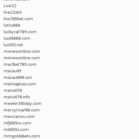
Live22
live22slot
lnw365bet.com
lotto888
luckycat789.com
luis16888.com
lux555.net
m4newonline.com
m4newonline.com
mac1bet789.com
macau69
macau888.win
marinapluss.com
mario678
mario678.info
meekin365day.com
mercyrosa168.com
mexicanoo.com
mfj889xx.com
mib555s.com
mmgoldsbets.com