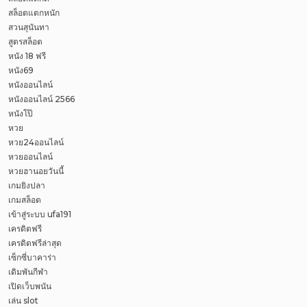
สล็อตแตกหนัก
สวนสุนันทา
สูตรสล็อต
หนัง 18 ฟรี
หนัง69
หนังออนไลน์
หนังออนไลน์ 2566
หนังโป๊
หวย
หวย24ออนไลน์
หวยออนไลน์
หวยฮานอยวันนี้
เกมยิงปลา
เกมสล็อต
เข้าสู่ระบบ ufa191
เครดิตฟรี
เครดิตฟรีล่าสุด
เซ็กซี่บาคาร่า
เดิมพันกีฬา
เปิดเว็บพนัน
เล่น slot