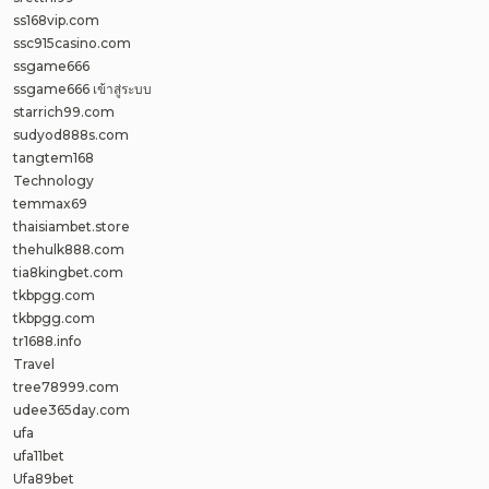
ss168vip.com
ssc915casino.com
ssgame666
ssgame666 เข้าสู่ระบบ
starrich99.com
sudyod888s.com
tangtem168
Technology
temmax69
thaisiambet.store
thehulk888.com
tia8kingbet.com
tkbpgg.com
tkbpgg.com
tr1688.info
Travel
tree78999.com
udee365day.com
ufa
ufa11bet
Ufa89bet