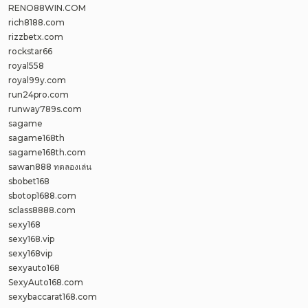
RENO88WIN.COM
rich8188.com
rizzbetx.com
rockstar66
royal558
royal99y.com
run24pro.com
runway789s.com
sagame
sagame168th
sagame168th.com
sawan888 ทดลองเล่น
sbobet168
sbotop1688.com
sclass8888.com
sexy168
sexy168.vip
sexy168vip
sexyauto168
SexyAuto168.com
sexybaccarat168.com