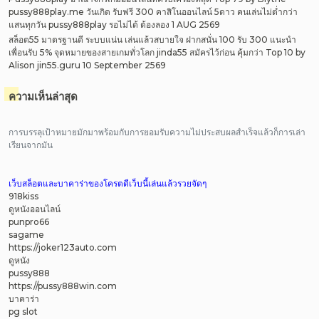
pussy888play.me วันเกิด รับฟรี 300 คาสิโนออนไลน์ 5ดาว คนเล่นไม่ต่ำกว่า
แสนทุกวัน pussy888play รอไม่ได้ ต้องลอง 1 AUG 2569
สล็อต55 มาตรฐานดี ระบบแน่น เล่นแล้วสบายใจ ฝากสนั่น 100 รับ 300 แนะนำ
เพื่อนรับ 5% จุดหมายของสายเกมทั่วโลก jinda55 สมัครไว้ก่อน คุ้มกว่า Top 10 by
Alison jin55.guru 10 September 2569
ความเห็นล่าสุด
การบรรลุเป้าหมายมักมาพร้อมกับการยอมรับความไม่ประสบผลสำเร็จแล้วก็การเล่า
เรียนจากมัน
เว็บสล็อตและบาคาร่าของโครตดีเว็บนี้เล่นแล้วรวยจัดๆ
918kiss
ดูหนังออนไลน์
punpro66
sagame
https://joker123auto.com
ดูหนัง
pussy888
https://pussy888win.com
บาคาร่า
pg slot