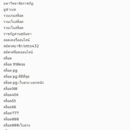
มหาวิทยาลัยราชภัฏ
ยูฟ่าเบท
รวมเกมสล็อต
รวมเว็บสล็อต
รวมเว็บสล็อต
ราชภัฏสวนสุนันทา
ลอตเตอรี่ออนไลน์
สมัครสมาชิก lotto432
สมัครสล็อตออนไลน์
สล็อต
สล็อต 918kiss
สล็อต pg
สล็อต pg ที่ดีที่สุด
สล็อต pg เว็บตรง แตกหนัก
สล็อต168
สล็อต456
สล็อต55
สล็อต66
สล็อต777
สล็อต888
สล็อต888เว็บตรง