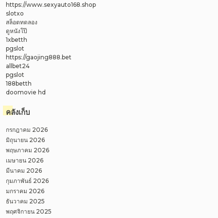
https://www.sexyauto168.shop
slotxo
สล็อตทดลอง
ดูหนังโป๊
1xbetth
pgslot
https://gaojing888.bet
allbet24
pgslot
188betth
doomovie hd
คลังเก็บ
กรกฎาคม 2026
มิถุนายน 2026
พฤษภาคม 2026
เมษายน 2026
มีนาคม 2026
กุมภาพันธ์ 2026
มกราคม 2026
ธันวาคม 2025
พฤศจิกายน 2025