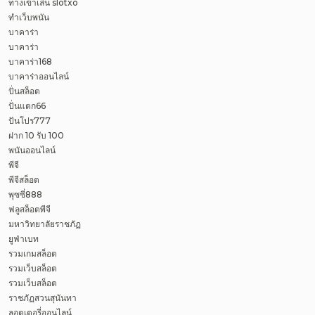
ทางเข้าเล่น slotxo
ทำเว็บพนัน
บาคาร่า
บาคาร่า
บาคาร่า168
บาคาร่าออนไลน์
ปั่นสล็อต
ปั่นแตก66
ปันโปร777
ฝาก 10 รับ 100
พนันออนไลน์
พีจี
พีจีสล็อต
พุซซี่888
ฟลูสล็อตพีจี
มหาวิทยาลัยราชภัฏ
ยูฟ่าเบท
รวมเกมสล็อต
รวมเว็บสล็อต
รวมเว็บสล็อต
ราชภัฏสวนสุนันทา
ลอตเตอรี่ออนไลน์