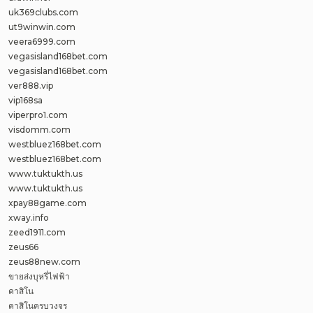
uk369clubs.com
ut9winwin.com
veera6999.com
vegasisland168bet.com
vegasisland168bet.com
ver888.vip
vip168sa
viperpro1.com
visdomm.com
westbluez168bet.com
westbluez168bet.com
www.tuktukth.us
www.tuktukth.us
xpay88game.com
xway.info
zeed1911.com
zeus66
zeus88new.com
ขายส่งบุหรี่ไฟฟ้า
คาสิโน
คาสิโนครบวงจร