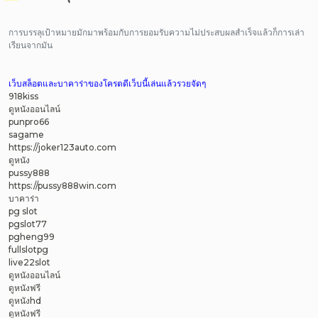
การบรรลุเป้าหมายมักมาพร้อมกับการยอมรับความไม่ประสบผลสำเร็จแล้วก็การเล่า
เรียนจากมัน
เว็บสล็อตและบาคาร่าของโครตดีเว็บนี้เล่นแล้วรวยจัดๆ
918kiss
ดูหนังออนไลน์
punpro66
sagame
https://joker123auto.com
ดูหนัง
pussy888
https://pussy888win.com
บาคาร่า
pg slot
pgslot77
pgheng99
fullslotpg
live22slot
ดูหนังออนไลน์
ดูหนังฟรี
ดูหนังhd
ดูหนังฟรี