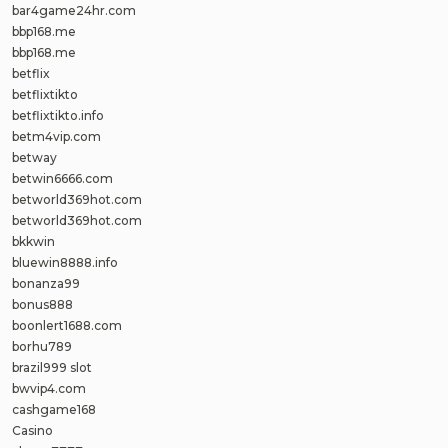
bar4game24hr.com
bbp168.me
bbp168.me
betflix
betflixtikto
betflixtikto.info
betm4vip.com
betway
betwin6666.com
betworld369hot.com
betworld369hot.com
bkkwin
bluewin8888.info
bonanza99
bonus888
boonlert1688.com
borhu789
brazil999 slot
bwvip4.com
cashgame168
Casino