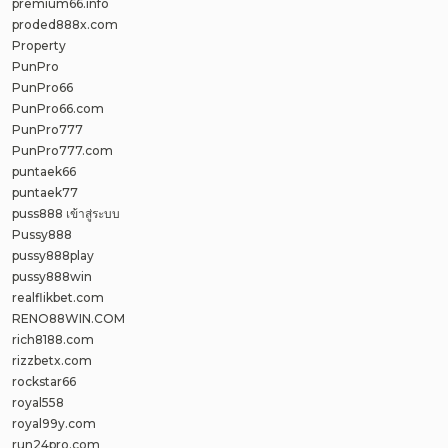
premium66.info
proded888x.com
Property
PunPro
PunPro66
PunPro66.com
PunPro777
PunPro777.com
puntaek66
puntaek77
puss888 เข้าสู่ระบบ
Pussy888
pussy888play
pussy888win
realflikbet.com
RENO88WIN.COM
rich8188.com
rizzbetx.com
rockstar66
royal558
royal99y.com
run24pro.com