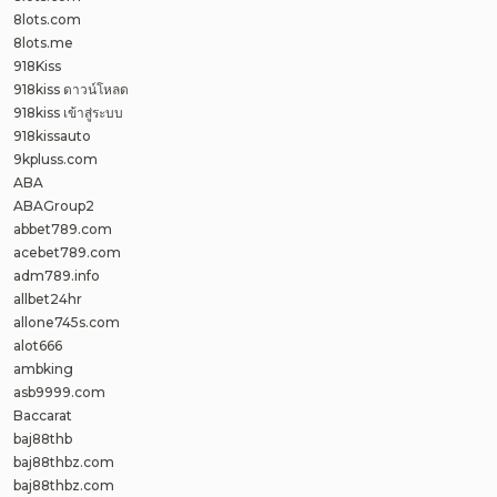
8lots.com
8lots.me
918Kiss
918kiss ดาวน์โหลด
918kiss เข้าสู่ระบบ
918kissauto
9kpluss.com
ABA
ABAGroup2
abbet789.com
acebet789.com
adm789.info
allbet24hr
allone745s.com
alot666
ambking
asb9999.com
Baccarat
baj88thb
baj88thbz.com
baj88thbz.com