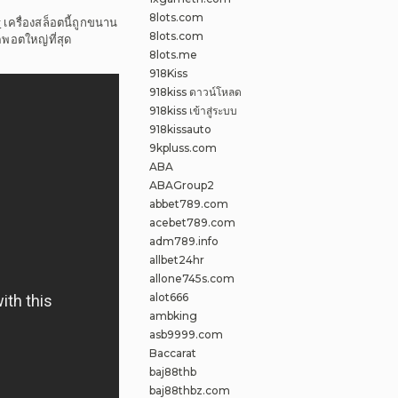
8lots.com
ร
เครื่องสล็อตนี้ถูกขนาน
8lots.com
คพอตใหญ่ที่สุด
8lots.me
918Kiss
918kiss ดาวน์โหลด
918kiss เข้าสู่ระบบ
918kissauto
9kpluss.com
ABA
ABAGroup2
abbet789.com
acebet789.com
adm789.info
allbet24hr
allone745s.com
alot666
ambking
asb9999.com
Baccarat
baj88thb
baj88thbz.com