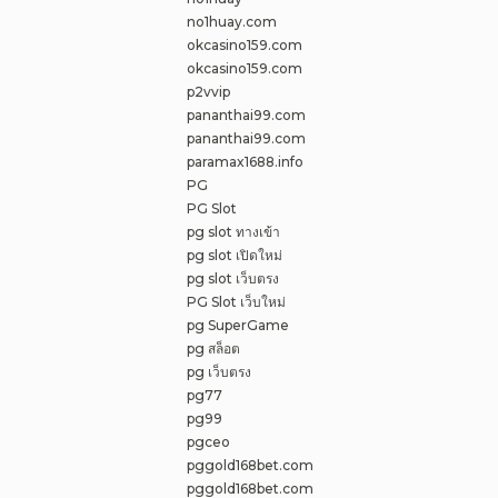
no1huay.com
okcasino159.com
okcasino159.com
p2vvip
pananthai99.com
pananthai99.com
paramax1688.info
PG
PG Slot
pg slot ทางเข้า
pg slot เปิดใหม่
pg slot เว็บตรง
PG Slot เว็บใหม่
pg SuperGame
pg สล็อต
pg เว็บตรง
pg77
pg99
pgceo
pggold168bet.com
pggold168bet.com