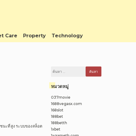
et Care
Property
Technology
ค้นหา
สำหรับ:
หมวดหมู่
037movie
1688vegasx.com
168slot
188bet
188betth
ชนะที่สูง ระบบของสล็อต
1xbet
1xgameth.com