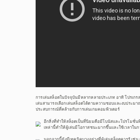
การเล่นสล็อตในปัจจุบันมีหลากหลายประเภท อาทิ โปรเกรสซีฟ
เล่นสามารถเลือกเล่นสล็อตได้ตามความชอบและงบประมาณของตัว
ประสบการณ์ที่คล้ายกับการเล่นเกมคอมพิวเตอร์
อีกสิ่งที่ทำให้สล็อตเป็นที่นิยมคือมีโบนัสและโปรโมชั่น
เหล่านี้ทำให้ผู้เล่นมีโอกาสชนะมากขึ้นและใช้เวลาในกา
นอกจากนี้ยังมีเทคนิคบางอย่างที่ผู้เล่นสล็อตควรรู้ 