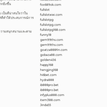
ยิ่งขึ้น
fox689ok.com
fullslot
เป็นที่น่าสนใจว่าใน
fullsloteiei.com
ส่ที่ทำให้ประสบการณ์การ
fullslotpg
fullslotpg.com
fullslotpg168.com
พื่อความสนุกสนานและตาม
funny18
gem99ths.com
gem99ths.com
goatza888fin.com
gobaza88.com
golden456
happy168
hengjing168
hi6bet.com
hydra888
ib888pro.bet
ib888pro.bet
infyplus888.com
item388.com
Jinda55