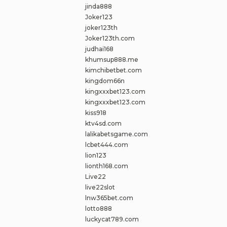
jinda888
Joker123
joker123th
Joker123th.com
judhai168
khumsup888.me
kimchibetbet.com
kingdom66n
kingxxxbet123.com
kingxxxbet123.com
kiss918
ktv4sd.com
lalikabetsgame.com
lcbet444.com
lion123
lionth168.com
Live22
live22slot
lnw365bet.com
lotto888
luckycat789.com