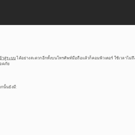
้าสู่ระบบ
ได้อย่างสะดวกอีกทั้งบนโทรศัพท์มือถือแล้วก็คอมพิวเตอร์ ใช้เวลาไม่ถึ
ลอดภัย
นั้นยังมี: