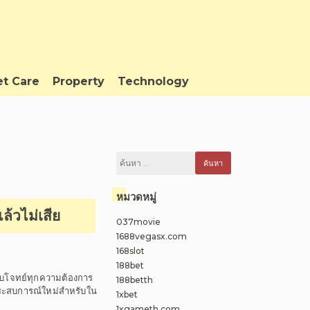
et Care
Property
Technology
ค้นหา
สำหรับ:
หมวดหมู่
ล้วไม่เสีย
037movie
1688vegasx.com
168slot
188bet
ตอบโจทย์ทุกความต้องการ
188betth
ระสบการณ์ใหม่สำหรับใน
1xbet
1xgameth.com