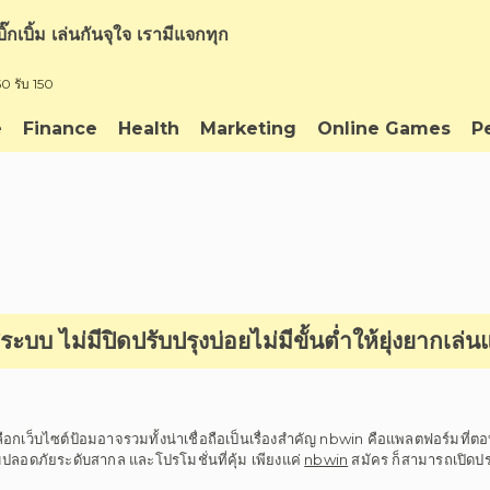
ิ้ม เล่นกันจุใจ เรามีแจกทุก
50 รับ 150
e
Finance
Health
Marketing
Online Games
P
 ไม่มีปิดปรับปรุงบ่อยไม่มีขั้นต่ำให้ยุ่งยากเล่นแ
ือกเว็บไซต์ป้อมอาจรวมทั้งน่าเชื่อถือเป็นเรื่องสำคัญ nbwin คือแพลตฟอร์มที่
มปลอดภัยระดับสากล และโปรโมชั่นที่คุ้ม เพียงแค่
nbwin
สมัคร ก็สามารถเปิดป