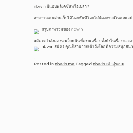
nbwin มีแอปพลิเคชันหรือเปล่า?
สามารถเล่นผ่านเว็บได้โดยทันทีโดยไม่ต้องดาวน์โหลดแอป
สรุปภาพรวมของ nbwin
แม้คุณกำลังมองหาเว็บพนันที่ครบเครื่อง ทั้งยังในเรื่องข
nbwin สมัคร คุณก็สามารถเข้าถึงโลกที่ความสนุกสนา
…
Posted in
nbwin.me
Tagged
nbwin เข้าสู่ระบบ