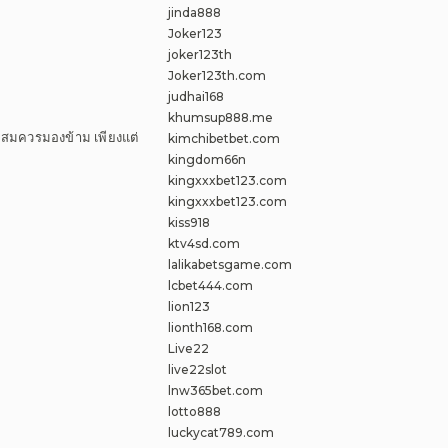
jinda888
Joker123
joker123th
Joker123th.com
judhai168
khumsup888.me
ม่สมควรมองข้าม เพียงแต่
kimchibetbet.com
kingdom66n
kingxxxbet123.com
kingxxxbet123.com
kiss918
ktv4sd.com
lalikabetsgame.com
lcbet444.com
lion123
lionth168.com
Live22
live22slot
lnw365bet.com
lotto888
luckycat789.com