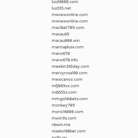
luis16888.com
lux555.net
m4newonline.com
m4newonline.com
mac1bet789.com
macau69
macau888.win
marinapluss.com
mario678
mario678.info
meekin365day.com
mercyrosa168.com
mexicanoo.com
mfj889xx.com
mib555s.com
mmgoldsbets.com
monkey789
mono16888.com
mwin9s.com
nbwin.me
niseko168bet.com
no1huay