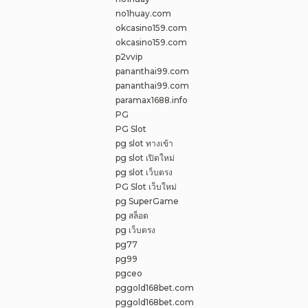
no1huay.com
okcasino159.com
okcasino159.com
p2vvip
pananthai99.com
pananthai99.com
paramax1688.info
PG
PG Slot
pg slot ทางเข้า
pg slot เปิดใหม่
pg slot เว็บตรง
PG Slot เว็บใหม่
pg SuperGame
pg สล็อต
pg เว็บตรง
pg77
pg99
pgceo
pggold168bet.com
pggold168bet.com