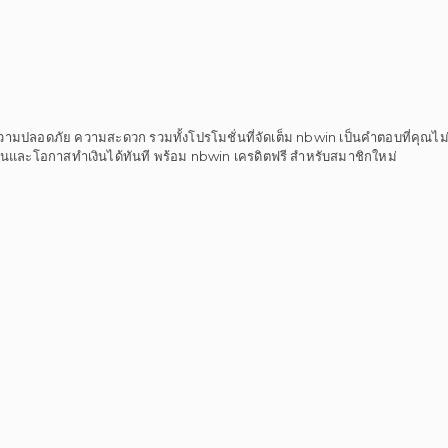
องความปลอดภัย ความสะดวก รวมทั้งโปรโมชั่นที่จัดเต็ม nbwin เป็นคำตอบที่คุณไ
นและโอกาสทำเงินได้ทันที พร้อม nbwin เครดิตฟรี สำหรับสมาชิกใหม่