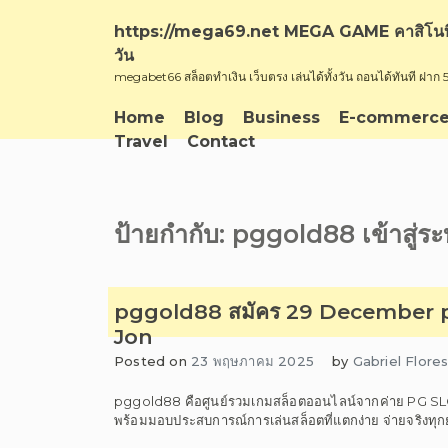
Skip
to
https://mega69.net MEGA GAME คาสิโนบิ๊กเบ
content
วัน
megabet66 สล็อตทำเงิน เว็บตรง เล่นได้ทั้งวัน ถอนได้ทันที ฝาก 
Home
Blog
Business
E-commerc
Travel
Contact
ป้ายกำกับ:
pggold88 เข้าสู่ร
pggold88 สมัคร 29 December pggo
Jon
Posted on
23 พฤษภาคม 2025
by
Gabriel Flore
pggold88 คือศูนย์รวมเกมสล็อตออนไลน์จากค่าย PG SLOT เว
พร้อมมอบประสบการณ์การเล่นสล็อตที่แตกง่าย จ่ายจริงทุกยอ