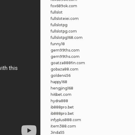
fox689ok.com
fullslot
fullsloteiei.com
fullslotpg
fullslotpg.com
fullslotpg168.com
funny18
gem99ths.com
gem99ths.com
goatza888fin.com
gobaza88.com
golden456
happy168
hengjing168
hi6bet.com
hydra888
ib888pro.bet
ib888pro.bet
infyplus888.com
item388.com
Jinda55