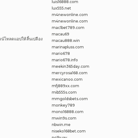
luis16888.com
lux555.net
m4newonline.com
m4newonline.com
mac1bet789.com
macau69
วน์โหลดแอปให้สิ้นเปลือง
macau888.win
marinapluss.com
mario678
mario678.info
meekin365day.com
mercyrosa168.com
mexicanoo.com
mfj889xx.com
mib555s.com
mmgoldsbets.com
monkey789
mono16888.com
mwin9s.com
nbwin.me
niseko168bet.com
no1huay