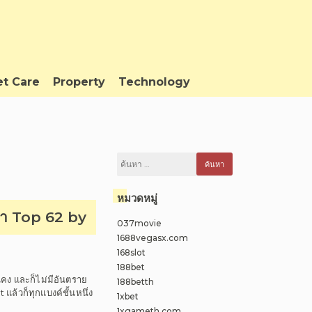
et Care
Property
Technology
ค้นหา
สำหรับ:
หมวดหมู่
่ำ Top 62 by
037movie
1688vegasx.com
168slot
188bet
นคง และก็ไม่มีอันตราย
188betth
ล้วก็ทุกแบงค์ชั้นหนึ่ง
1xbet
1xgameth.com