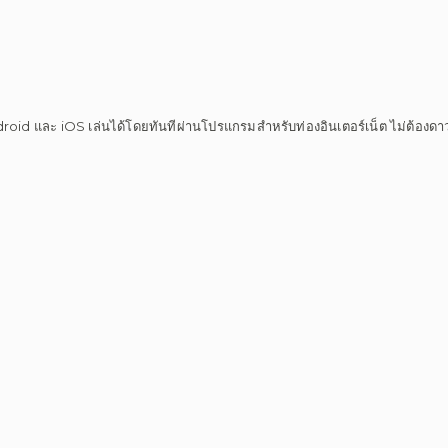
roid และ iOS เล่นได้โดยทันทีผ่านโปรแกรมสำหรับท่องอินเตอร์เน็ต ไม่ต้องดา