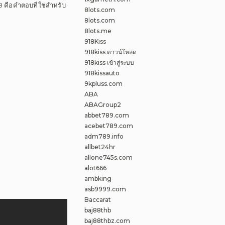
8 คือคำตอบที่ใช่สำหรับ
8lots.com
8lots.com
8lots.me
918Kiss
918kiss ดาวน์โหลด
918kiss เข้าสู่ระบบ
918kissauto
9kpluss.com
ABA
ABAGroup2
abbet789.com
acebet789.com
adm789.info
allbet24hr
allone745s.com
alot666
ambking
asb9999.com
Baccarat
baj88thb
baj88thbz.com