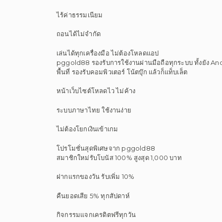
ไร้ค่าธรรมเนียม
ถอนได้ไม่จำกัด
เล่นได้ทุกเครื่องมือ ไม่ต้องโหลดแอป
pggold88 รองรับการใช้งานผ่านมือถือทุกระบบ ทั้งยัง And
พื้นที่ รองรับคอมพิวเตอร์ โน้ตบุ๊ก แล้วก็แท็บเล็ต
หน้าเว็บไซต์โหลดไว ไม่ค้าง
ระบบภาษาไทย ใช้งานง่าย
ไม่ต้องโยกเงินเข้าเกม
โปรโมชั่นสุดพิเศษจาก pggold88
สมาชิกใหม่รับโบนัส 100% สูงสุด 1,000 บาท
ฝากแรกของวัน รับเพิ่ม 10%
คืนยอดเสีย 5% ทุกสัปดาห์
กิจกรรมแจกเครดิตฟรีทุกวัน