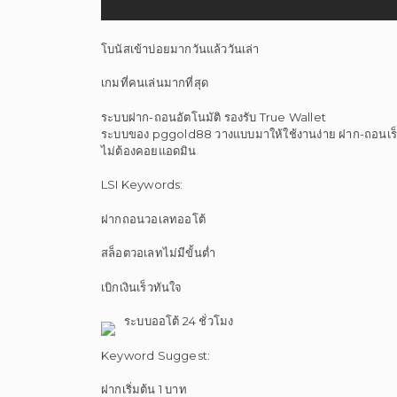
โบนัสเข้าบ่อยมากวันแล้ววันเล่า
เกมที่คนเล่นมากที่สุด
ระบบฝาก-ถอนอัตโนมัติ รองรับ True Wallet
ระบบของ pggold88 วางแบบมาให้ใช้งานง่าย ฝาก-ถอนเร็วข้
ไม่ต้องคอยแอดมิน
LSI Keywords:
ฝากถอนวอเลทออโต้
สล็อตวอเลทไม่มีขั้นต่ำ
เบิกเงินเร็วทันใจ
ระบบออโต้ 24 ชั่วโมง
Keyword Suggest:
ฝากเริ่มต้น 1 บาท