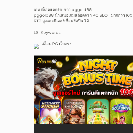
เกมสล็อตแตกง่ายจาก pggold88
pggold88 นำเสนอเกมสล็อตจาก PG SLOT มากกว่า 100 เกม
RTP สูงและฟีเจอร์ ซื้อฟรีสปิน ได้
LSI Keywords:
สล็อต PG เว็บตรง