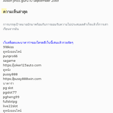
Alison jin55.guru 10 September 2569
ความเห็นล่าสุด
การบรรลุเป้าหมายมักมาพร้อมกับการยอมรับความไม่ประสบผลสำเร็จแล้วก็การเล่า
เรียนจากมัน
เว็บสล็อตและบาคาร่าของโครตดีเว็บนี้เล่นแล้วรวยจัดๆ
918kiss
ดูหนังออนไลน์
punpro66
sagame
https://joker123auto.com
ดูหนัง
pussy888
https://pussy888win.com
บาคาร่า
pg slot
pgslot77
pgheng99
fullslotpg
live22slot
ดูหนังออนไลน์