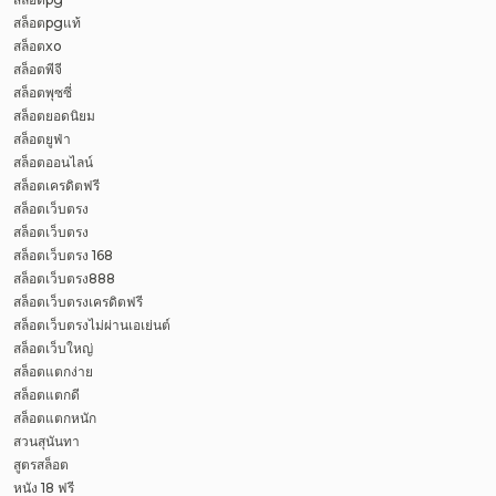
สล็อตpgแท้
สล็อตxo
สล็อตพีจี
สล็อตพุซซี่
สล็อตยอดนิยม
สล็อตยูฟ่า
สล็อตออนไลน์
สล็อตเครดิตฟรี
สล็อตเว็บตรง
สล็อตเว็บตรง
สล็อตเว็บตรง 168
สล็อตเว็บตรง888
สล็อตเว็บตรงเครดิตฟรี
สล็อตเว็บตรงไม่ผ่านเอเย่นต์
สล็อตเว็บใหญ่
สล็อตแตกง่าย
สล็อตแตกดี
สล็อตแตกหนัก
สวนสุนันทา
สูตรสล็อต
หนัง 18 ฟรี