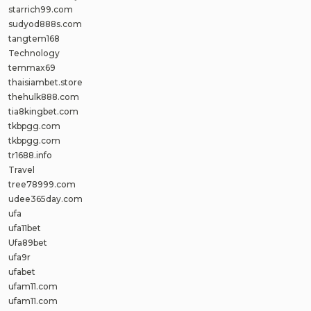
starrich99.com
sudyod888s.com
tangtem168
Technology
temmax69
thaisiambet.store
thehulk888.com
tia8kingbet.com
tkbpgg.com
tkbpgg.com
tr1688.info
Travel
tree78999.com
udee365day.com
ufa
ufa11bet
Ufa89bet
ufa9r
ufabet
ufam11.com
ufam11.com