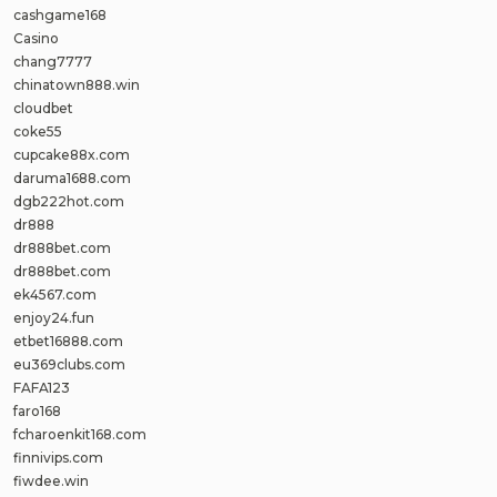
cashgame168
Casino
chang7777
chinatown888.win
cloudbet
coke55
cupcake88x.com
daruma1688.com
dgb222hot.com
dr888
dr888bet.com
dr888bet.com
ek4567.com
enjoy24.fun
etbet16888.com
eu369clubs.com
FAFA123
faro168
fcharoenkit168.com
finnivips.com
fiwdee.win