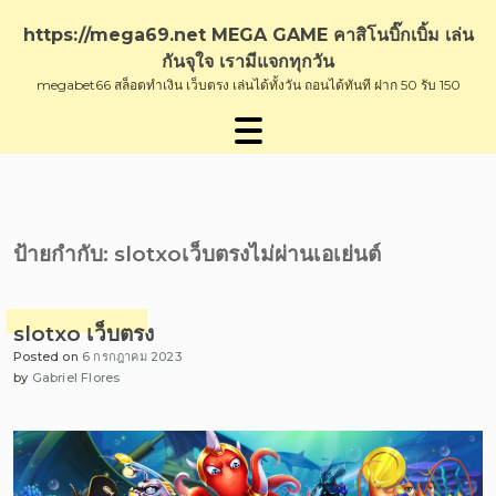
Skip
to
https://mega69.net MEGA GAME คาสิโนบิ๊กเบิ้ม เล่น
content
กันจุใจ เรามีแจกทุกวัน
megabet66 สล็อตทำเงิน เว็บตรง เล่นได้ทั้งวัน ถอนได้ทันที ฝาก 50 รับ 150
ป้ายกำกับ:
slotxoเว็บตรงไม่ผ่านเอเย่นต์
slotxo เว็บตรง
Posted on
6 กรกฎาคม 2023
by
Gabriel Flores