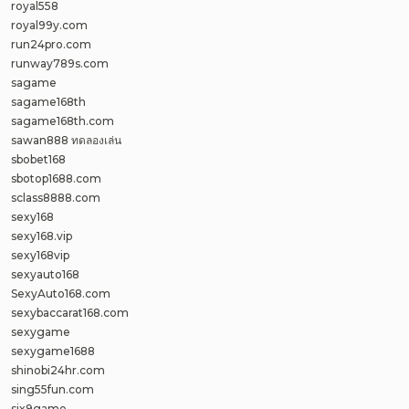
royal558
royal99y.com
run24pro.com
runway789s.com
sagame
sagame168th
sagame168th.com
sawan888 ทดลองเล่น
sbobet168
sbotop1688.com
sclass8888.com
sexy168
sexy168.vip
sexy168vip
sexyauto168
SexyAuto168.com
sexybaccarat168.com
sexygame
sexygame1688
shinobi24hr.com
sing55fun.com
six9game