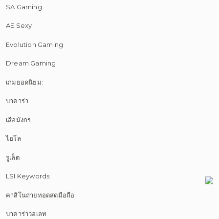
SA Gaming
AE Sexy
Evolution Gaming
Dream Gaming
เกมยอดนิยม:
บาคาร่า
เสือมังกร
ไฮโล
รูเล็ต
LSI Keywords:
คาสิโนถ่ายทอดสดมือถือ
บาคาร่าวอเลท