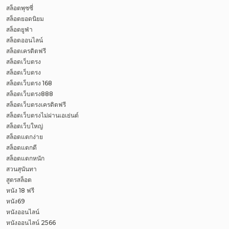
สล็อตพุซซี่
สล็อตยอดนิยม
สล็อตยูฟ่า
สล็อตออนไลน์
สล็อตเครดิตฟรี
สล็อตเว็บตรง
สล็อตเว็บตรง
สล็อตเว็บตรง 168
สล็อตเว็บตรง888
สล็อตเว็บตรงเครดิตฟรี
สล็อตเว็บตรงไม่ผ่านเอเย่นต์
สล็อตเว็บใหญ่
สล็อตแตกง่าย
สล็อตแตกดี
สล็อตแตกหนัก
สวนสุนันทา
สูตรสล็อต
หนัง 18 ฟรี
หนัง69
หนังออนไลน์
หนังออนไลน์ 2566