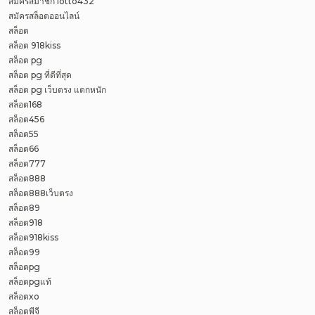
สมัครสมาชิก lotto432
สมัครสล็อตออนไลน์
สล็อต
สล็อต 918kiss
สล็อต pg
สล็อต pg ที่ดีที่สุด
สล็อต pg เว็บตรง แตกหนัก
สล็อต168
สล็อต456
สล็อต55
สล็อต66
สล็อต777
สล็อต888
สล็อต888เว็บตรง
สล็อต89
สล็อต918
สล็อต918kiss
สล็อต99
สล็อตpg
สล็อตpgแท้
สล็อตxo
สล็อตพีจี