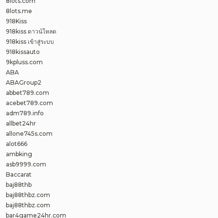
8lots.com
8lots.me
918Kiss
918kiss ดาวน์โหลด
918kiss เข้าสู่ระบบ
918kissauto
9kpluss.com
ABA
ABAGroup2
abbet789.com
acebet789.com
adm789.info
allbet24hr
allone745s.com
alot666
ambking
asb9999.com
Baccarat
baj88thb
baj88thbz.com
baj88thbz.com
bar4game24hr.com