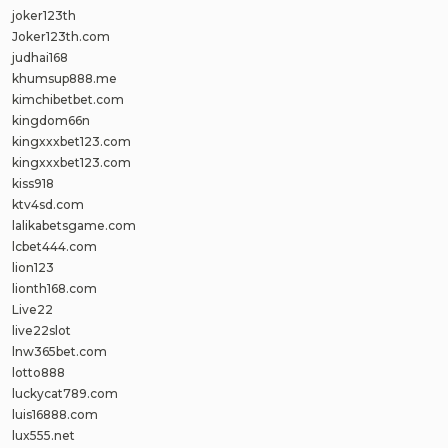
joker123th
Joker123th.com
judhai168
khumsup888.me
kimchibetbet.com
kingdom66n
kingxxxbet123.com
kingxxxbet123.com
kiss918
ktv4sd.com
lalikabetsgame.com
lcbet444.com
lion123
lionth168.com
Live22
live22slot
lnw365bet.com
lotto888
luckycat789.com
luis16888.com
lux555.net