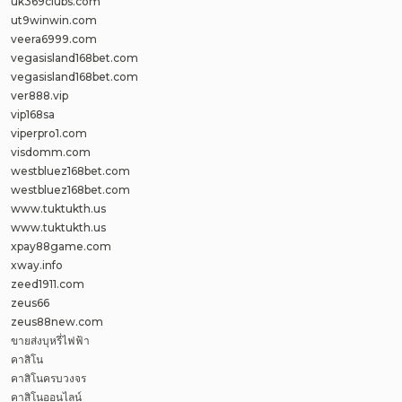
uk369clubs.com
ut9winwin.com
veera6999.com
vegasisland168bet.com
vegasisland168bet.com
ver888.vip
vip168sa
viperpro1.com
visdomm.com
westbluez168bet.com
westbluez168bet.com
www.tuktukth.us
www.tuktukth.us
xpay88game.com
xway.info
zeed1911.com
zeus66
zeus88new.com
ขายส่งบุหรี่ไฟฟ้า
คาสิโน
คาสิโนครบวงจร
คาสิโนออนไลน์