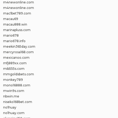
m4newonline.com
m4newonline.com
mac1bet789.com
macau69
macau888.win
marinapluss.com
mario678
mario678.info
meekin365day.com
mercyrosa168.com
mexicanoo.com
mfj889xx.com
mib555s.com
mmgoldsbets.com
monkey789
mono16888.com
mwin9s.com
nbwin.me
niseko168bet.com
no1huay
no1huay.com