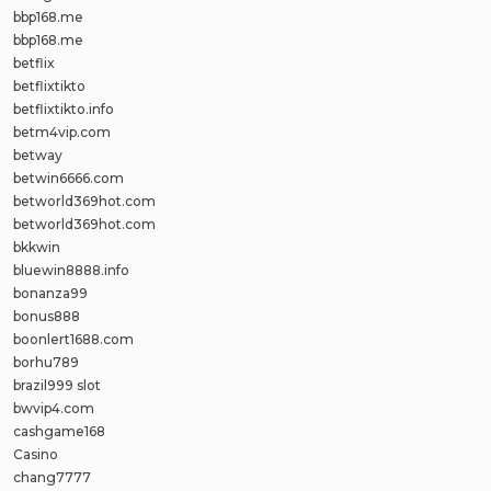
bbp168.me
bbp168.me
betflix
betflixtikto
betflixtikto.info
betm4vip.com
betway
betwin6666.com
betworld369hot.com
betworld369hot.com
bkkwin
bluewin8888.info
bonanza99
bonus888
boonlert1688.com
borhu789
brazil999 slot
bwvip4.com
cashgame168
Casino
chang7777