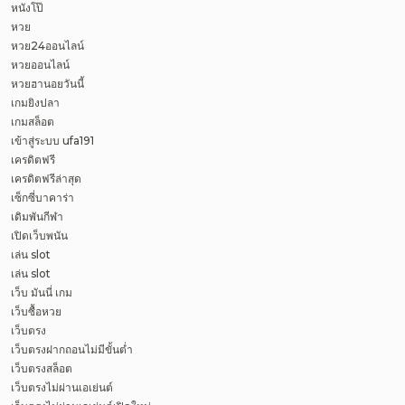
หนังโป๊
หวย
หวย24ออนไลน์
หวยออนไลน์
หวยฮานอยวันนี้
เกมยิงปลา
เกมสล็อต
เข้าสู่ระบบ ufa191
เครดิตฟรี
เครดิตฟรีล่าสุด
เซ็กซี่บาคาร่า
เดิมพันกีฬา
เปิดเว็บพนัน
เล่น slot
เล่น slot
เว็บ มันนี่ เกม
เว็บซื้อหวย
เว็บตรง
เว็บตรงฝากถอนไม่มีขั้นต่ำ
เว็บตรงสล็อต
เว็บตรงไม่ผ่านเอเย่นต์