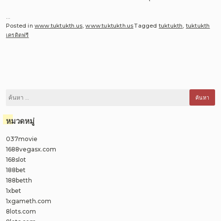
…
Posted in
www.tuktukth.us
,
www.tuktukth.us
Tagged
tuktukth
,
tuktukth
เครดิตฟรี
ค้นหา
สำหรับ:
หมวดหมู่
037movie
1688vegasx.com
168slot
188bet
188betth
1xbet
1xgameth.com
8lots.com