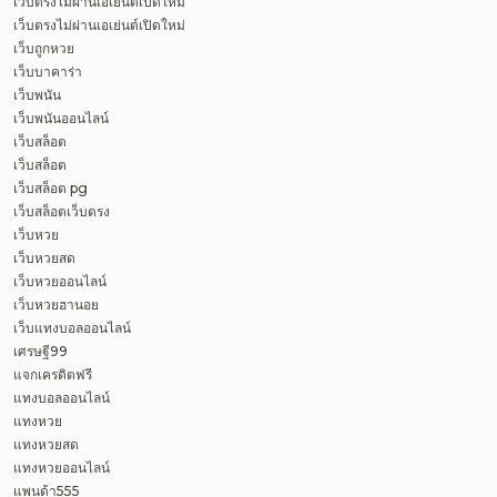
เว็บตรงไม่ผ่านเอเย่นต์เปิดใหม่
เว็บตรงไม่ผ่านเอเย่นต์เปิดใหม่
เว็บถูกหวย
เว็บบาคาร่า
เว็บพนัน
เว็บพนันออนไลน์
เว็บสล็อต
เว็บสล็อต
เว็บสล็อต pg
เว็บสล็อตเว็บตรง
เว็บหวย
เว็บหวยสด
เว็บหวยออนไลน์
เว็บหวยฮานอย
เว็บแทงบอลออนไลน์
เศรษฐี99
แจกเครดิตฟรี
แทงบอลออนไลน์
แทงหวย
แทงหวยสด
แทงหวยออนไลน์
แพนด้า555