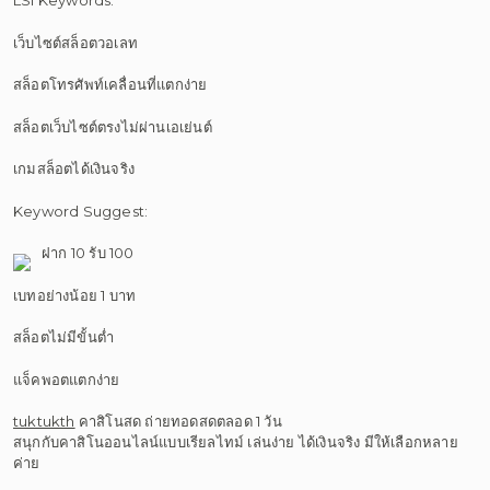
LSI Keywords:
เว็บไซต์สล็อตวอเลท
สล็อตโทรศัพท์เคลื่อนที่แตกง่าย
สล็อตเว็บไซต์ตรงไม่ผ่านเอเย่นต์
เกมสล็อตได้เงินจริง
Keyword Suggest:
ฝาก 10 รับ 100
เบทอย่างน้อย 1 บาท
สล็อตไม่มีขั้นต่ำ
แจ็คพอตแตกง่าย
tuktukth
คาสิโนสด ถ่ายทอดสดตลอด 1 วัน
สนุกกับคาสิโนออนไลน์แบบเรียลไทม์ เล่นง่าย ได้เงินจริง มีให้เลือกหลาย
ค่าย