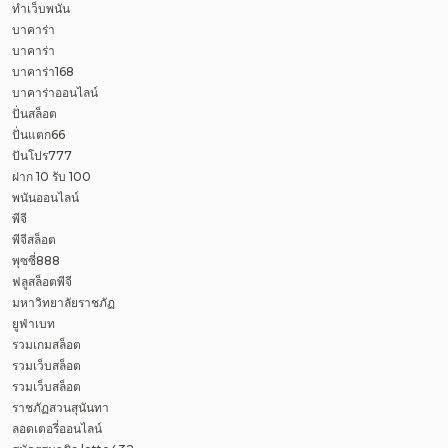
ทำเว็บพนัน
บาคาร่า
บาคาร่า
บาคาร่า168
บาคาร่าออนไลน์
ปั่นสล็อต
ปั่นแตก66
ปันโปร777
ฝาก 10 รับ 100
พนันออนไลน์
พีจี
พีจีสล็อต
พุซซี่888
ฟลูสล็อตพีจี
มหาวิทยาลัยราชภัฏ
ยูฟ่าเบท
รวมเกมสล็อต
รวมเว็บสล็อต
รวมเว็บสล็อต
ราชภัฏสวนสุนันทา
ลอตเตอรี่ออนไลน์