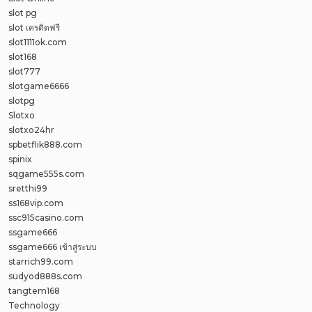
slot pg
slot เครดิตฟรี
slot1111ok.com
slot168
slot777
slotgame6666
slotpg
Slotxo
slotxo24hr
spbetflik888.com
spinix
sqgame555s.com
sretthi99
ss168vip.com
ssc915casino.com
ssgame666
ssgame666 เข้าสู่ระบบ
starrich99.com
sudyod888s.com
tangtem168
Technology