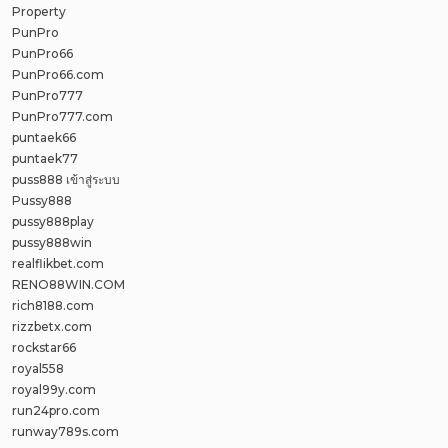
Property
PunPro
PunPro66
PunPro66.com
PunPro777
PunPro777.com
puntaek66
puntaek77
puss888 เข้าสู่ระบบ
Pussy888
pussy888play
pussy888win
realflikbet.com
RENO88WIN.COM
rich8188.com
rizzbetx.com
rockstar66
royal558
royal99y.com
run24pro.com
runway789s.com