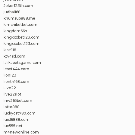
Joker123th.com
judhai168
khumsup888.me
kimchibetbet.com
kingdom66n
kingxxxbet123.com
kingxxxbet123.com
kiss918
ktv4sd.com
lalikabetsgame.com
lcbet444.com
lion123
lionth168.com
Live22
live22slot
lnw365bet.com
lotto888
luckycat789.com
luis16888.com
lux555.net
m4newonline.com