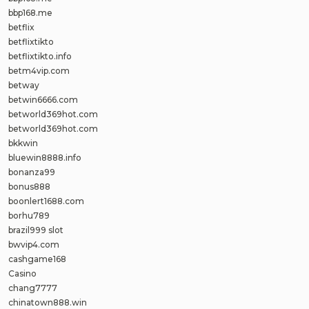
bbp168.me
betflix
betflixtikto
betflixtikto.info
betm4vip.com
betway
betwin6666.com
betworld369hot.com
betworld369hot.com
bkkwin
bluewin8888.info
bonanza99
bonus888
boonlert1688.com
borhu789
brazil999 slot
bwvip4.com
cashgame168
Casino
chang7777
chinatown888.win