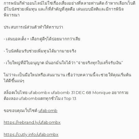
การพนันกีฬาออนไลน์ไม่ใช่เรื่องเสี่ยงอย่างที่หลายท่านคิด ถ้าหากเลือกเว็บดี
มีโบนัสช่วยเพิ่มทุน และก็ที่สำคัญที่สุดคือ เล่นแบบมีสติและมีการพินิจ
พิจารณา
ประสบการณ์ส่วนตัวทำให้ทราบว่า
• เล่นบอลเต็ง + เลือกคู่ดีๆได้บ่อยมากกว่าเสีย
• โบนัสต้อนรับช่วยเพิ่มทุนได้มากมายจริง
• เว็บใหญ่ที่มีใบอนุญาต มั่นอกมั่นใจได้ว่า “จ่ายจริงทุกใบเสร็จรับเงิน”
ไม่ว่าจะเป็นมือใหม่หรือเล่นมานาน เชื่อว่าบทความนี้จะช่วยให้คุณเริ่มต้น
ได้ดีขึ้นแน่ๆ
สล็อตเว็บไทย ufabombx ufabomb 31 DEC 68 Monique อยากรวย
ต้องลอง ufabombแตกทุกชั่วโมง Top 13
ขอขอบคุณเว็ปไซต์
ufabomb
https://rebrand.ly/ufabombx
https://cutly.info/ufabombx