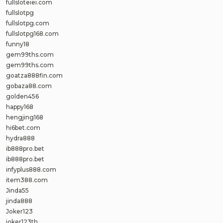
fullsloteiei.com
fullslotpg
fullslotpg.com
fullslotpg168.com
funny18
gem99ths.com
gem99ths.com
goatza888fin.com
gobaza88.com
golden456
happy168
hengjing168
hi6bet.com
hydra888
ib888pro.bet
ib888pro.bet
infyplus888.com
item388.com
Jinda55
jinda888
Joker123
joker123th