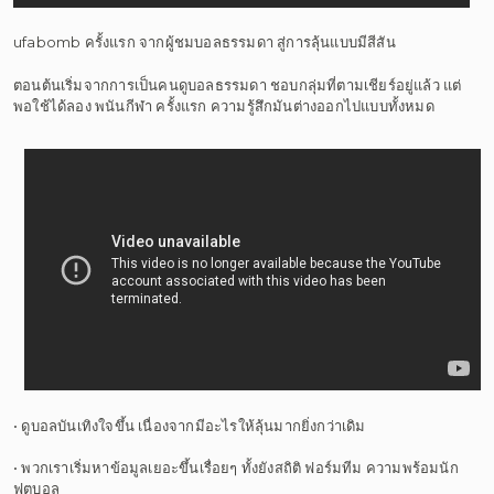
ufabomb ครั้งแรก จากผู้ชมบอลธรรมดา สู่การลุ้นแบบมีสีสัน
ตอนต้นเริ่มจากการเป็นคนดูบอลธรรมดา ชอบกลุ่มที่ตามเชียร์อยู่แล้ว แต่
พอใช้ได้ลอง พนันกีฬา ครั้งแรก ความรู้สึกมันต่างออกไปแบบทั้งหมด
• ดูบอลบันเทิงใจขึ้น เนื่องจากมีอะไรให้ลุ้นมากยิ่งกว่าเดิม
• พวกเราเริ่มหาข้อมูลเยอะขึ้นเรื่อยๆ ทั้งยังสถิติ ฟอร์มทีม ความพร้อมนัก
ฟุตบอล