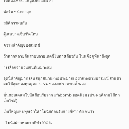
ไม่ต้องเซียน แค่ดูสิ่งต่อแต่นี้ไป:
ฟอร์ม 5 นัดล่าสุด
สถิติการพบกัน
ผู้เล่นบาดเจ็บ/ติดโทษ
ความสำคัญของแมตช์
ถ้าหากหลายต้นสายปลายเหตุชี้ไปทางเดียวกัน โน่นคือคู่ที่น่าดึงดูด
4) เลือกจำนวนเงินที่เหมาะสม
จุดนี้สำคัญมาก เล่นสนุกสนานๆพอประมาณ อย่าแทงตามอารมณ์ ส่วนตัว
ผมใช้สูตร ลงทุนคู่ละ 3–5% ของงบประมาณทั้งผอง
ขั้นตอนเคลมโบนัสต้อนรับจาก ufabomb ยอดนิยม (ประพฤติตามได้ทุก
เว็บไซต์)
เว็บใหญ่แทบทุกเจ้าให้ “โบนัสต้อนรับสายกีฬา” ดังเช่นว่า
• โบนัสฝากหนแรกกีฬา 100%