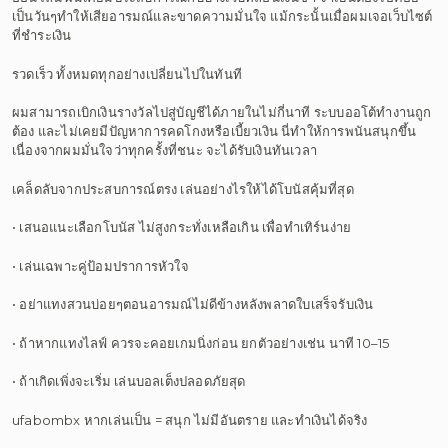
เป็นวันๆทำให้เสียอารมณ์และขาดความมั่นใจ แม้กระนั้นเมื่อผมเจอเว็บไซต์
ที่ชำระเงิน
รวดเร็ว ทั้งหมดทุกอย่างเปลี่ยนไปในทันที
ผมสามารถเบิกเงินรางวัลไปสู่บัญชีได้ภายในไม่กี่นาที ระบบออโต้ทำงานถูก
ต้อง และไม่เคยมีปัญหาการคดโกงหรือเบี้ยวเงิน นี่ทำให้การพนันสนุกขึ้น
เนื่องจากผมมั่นใจว่าทุกครั้งที่ชนะ จะได้รับเงินทันเวลา
เคล็ดลับจากประสบการณ์ตรง เล่นอย่างไรให้ได้โบนัสคุ้มที่สุด
• เสนอแนะเลือกโบนัส ไม่สูงกระทั่งเหลือเกิน เพื่อทำเทิร์นง่าย
• เล่นเฉพาะคู่ป้อมปราการหัวใจ
• อย่าแทงสวนบ่อยๆตอนอารมณ์ไม่ดีข้างหลังพลาดใบเสร็จรับเงิน
• ถ้าหากแทงไลฟ์ ควรจะคอยเกมนิ่งก่อน ยกตัวอย่างเช่น นาที 10–15
• ถ้าเกิดเพิ่งจะเริ่ม เล่นบอลเต็งปลอดภัยสุด
ufabombx หากเล่นเป็น = สนุก ไม่มีอันตราย และทำเงินได้จริง