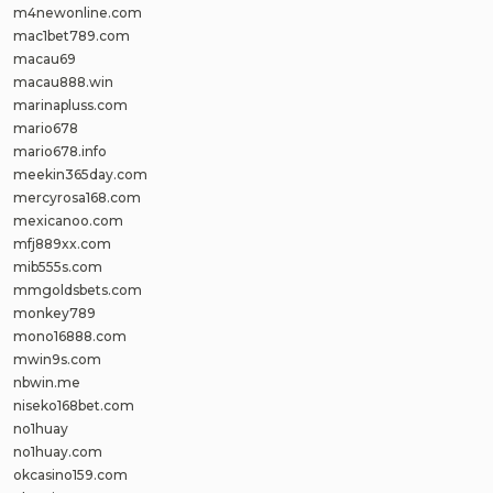
m4newonline.com
mac1bet789.com
macau69
macau888.win
marinapluss.com
mario678
mario678.info
meekin365day.com
mercyrosa168.com
mexicanoo.com
mfj889xx.com
mib555s.com
mmgoldsbets.com
monkey789
mono16888.com
mwin9s.com
nbwin.me
niseko168bet.com
no1huay
no1huay.com
okcasino159.com