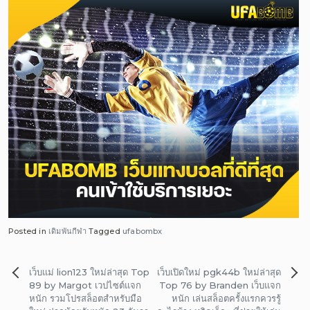
Posted in
เดิมพันกีฬา
Tagged
ufabombx
แนะแนว
เว็บแม่ lion123 ใหม่ล่าสุด Top
เว็บเปิดใหม่ pgk44b ใหม่ล่าสุด
เรื่อง
89 by Margot เวปไซต์แจก
Top 76 by Branden เว็บแจก
หนัก รวมโปรสล็อตสำหรับมือ
หนัก เล่นสล็อตครั้งแรกควรรู้