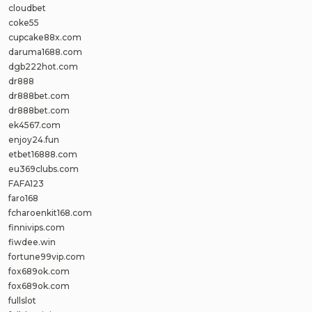
cloudbet
coke55
cupcake88x.com
daruma1688.com
dgb222hot.com
dr888
dr888bet.com
dr888bet.com
ek4567.com
enjoy24.fun
etbet16888.com
eu369clubs.com
FAFA123
faro168
fcharoenkit168.com
finnivips.com
fiwdee.win
fortune99vip.com
fox689ok.com
fox689ok.com
fullslot