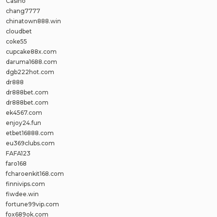
Casino
chang7777
chinatown888.win
cloudbet
coke55
cupcake88x.com
daruma1688.com
dgb222hot.com
dr888
dr888bet.com
dr888bet.com
ek4567.com
enjoy24.fun
etbet16888.com
eu369clubs.com
FAFA123
faro168
fcharoenkit168.com
finnivips.com
fiwdee.win
fortune99vip.com
fox689ok.com