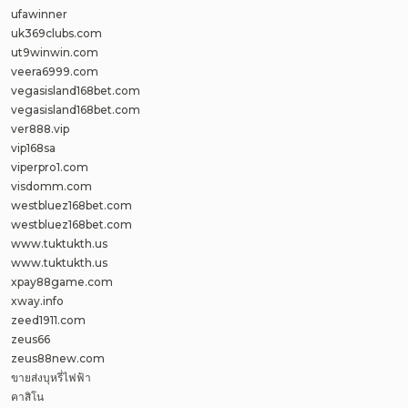
ufawinner
uk369clubs.com
ut9winwin.com
veera6999.com
vegasisland168bet.com
vegasisland168bet.com
ver888.vip
vip168sa
viperpro1.com
visdomm.com
westbluez168bet.com
westbluez168bet.com
www.tuktukth.us
www.tuktukth.us
xpay88game.com
xway.info
zeed1911.com
zeus66
zeus88new.com
ขายส่งบุหรี่ไฟฟ้า
คาสิโน