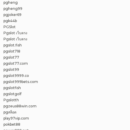
pgheng
pgheng99
pgjoker69
pgk44b
PGSlot
Pgslot เว็บตรง
Pgslot เว็บตรง
pgslot.fish
pgslot718
pgslot77
pgslot77.com
pgslot99
pgslot9999.co
pgslot999bets.com
pgslotfish
pgslotgolf
Pgslotth
pgzeus88win.com
pgสล็อต
play97vip.com
pokbet88