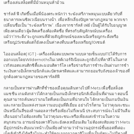
เครื่องเล่นสล็อตที่มีม้วนหมุนห้าม้วน
ชาร์ลส์ ฟี เกิดขึ้นเมื่อพี่น้องตระหนักว่า ระฆังเสรีภาพหมุนแบบเดียวกับที่
ธนาคารเพนซิลเวเนียบนรางน้ํา. เพื่อหลีกเลี่ยงปัญหาทางกฎหมาย พวกเขา
เปลี่ยนชื่อเป็น “ระฆังเสรีภาพ”. เนื่องจากชาร์ลส์ เฟย์ เป็นผู้ได้รับใบอนุญาต
เพียงคนเดียว ผู้ผลิตเครื่องต้องคิดชื่อ ที่ตรงกับสัญลักษณ์บนเครื่อง.
แม้ว่า”กระดิ่ง”จะถูกแทนที่ด้วยสัญลักษณ์ของเพนนีเหรียญกระดิ่งหรือ
เหรียญ25เซนต์แต่ก็ยังคงเป็นค่าคงที่บนเครื่องเหรียญ10เซนต์
ไอออนสล็อต( IGT ) -เครื่องสล็อตแบบพกพาแบบลายเซ็นแบบITEได้รับการ
ออกแบบโดยWildernothsในเวสต์เวอร์จิเนียและถูกยิงไปที่คาสิโนในลาส
เวกัสแอตแลนติกซิตี้และมอนติคาร์โล เครือข่ายรับการชําระเงินผ่านการชํา
ระเงินทางอิเล็กทรอนิกส์และบัตรเครดิตและสามารถยอมรับถังของเจ้าของที่
ถูกต้องตามกฎหมายของชาร์ลส์ฟี
กลายเป็นทหารผ่านศึกที่ช่ำชองเมื่อคุณเดินทางไปที่ Mets เพื่อซื้อสล็อต
แมชชีน เกมดังกล่าวได้กลายเป็นเกมอิเล็กทรอนิกส์เมื่อเย็นที่ผ่านมา ตอนนี้
คุณสามารถค้นพบว่าเกมใดที่เคยเป็นเกมที่น่าสนใจ ได้กลายเป็นเกมปั่นเงิน
และกลายเป็นแหล่งรวมความอบอุ่นที่ดีเยี่ยม อย่างไรก็ตาม ไม่ว่าคุณจะชนะ
เงินหนึ่งในสี่ของล้านดอลลาร์หรือเพียงไม่กี่เพนนี ประสบการณ์จะไม่มีวันลืม
เลือนอย่างไม่ต้องสงสัย ไม่ว่าคุณจะชนะหรือเพียงแค่เข้าร่วมในความ
สนุกสนาน อารมณ์ของคาสิโนจะยังคงเหมือนเดิม ไม่ต้องสงสัยเลยว่า Mets
มีอุปกรณ์ระดับแนวหน้า เป็นเพียงคำถามว่าจำนวนอุปกรณ์ชั้นยอดที่เดอะ
เม็ตส์เข้าถึงได้หรือไม่จะทำให้คุณออกจากคาสิโนเพื่อเป็นผู้ชนะไม่มีทางที่