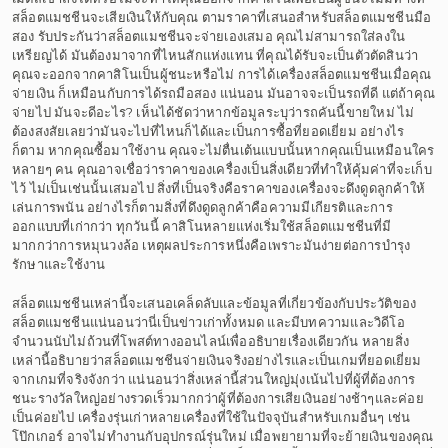
สล็อตแมชชีนจะเสียเงินให้กับคุณ ตามราคาที่เสนอสำหรับสล็อตแมชชีนมือ
สอง รับประกันว่าสล็อตแมชชีนจะจ่ายเองเสมอ คุณไม่สามารถใส่ลงใน
เหรียญได้ มันต้องมาจากที่ไหนสักแห่งแทน ที่คุณได้รับจะเป็นตัวตัดสินว่า
คุณจะออกจากคาสิโนเป็นผู้ชนะหรือไม่ การได้เครื่องสล็อตแมชชีนเมื่อคุณ
จ่ายเงิน ก็เหมือนกับการได้รถมือสอง แน่นอน มันอาจจะเป็นรถที่ดี แต่ถ้าคุณ
จ่ายไป มันจะดีอะไร? เห็นได้ชัดว่าหากข้อมูลระบุว่ารถคันนี้ขายใหม่ ไม่
ต้องสงสัยเลยว่ามันจะไปที่ไหนก็ได้และเป็นการซื้อที่ยอดเยี่ยม อย่างไร
ก็ตาม หากคุณซื้อมาใช้งาน คุณจะไม่ตื่นเต้นแบบนั้นหากคุณเป็นเหมือนใคร
หลายๆ คน คุณอาจเชื่อว่าราคาของเครื่องเป็นสิ่งเดียวที่ทำให้คุ้มค่าที่จะเก็บ
ไว้ ไม่เป็นเช่นนั้นเสมอไป สิ่งที่เป็นจริงคือราคาของเครื่องจะดึงดูดลูกค้าให้
เล่นการพนัน อย่างไรก็ตามสิ่งที่ดึงดูดลูกค้าคือความมีเกียรติและการ
ออกแบบที่เก่ากว่า ทุกวันนี้ คาสิโนหลายแห่งเริ่มใช้สล็อตแมชชีนที่มี
มากกว่าการหมุนวงล้อ เหตุผลประการหนึ่งคือเพราะมันง่ายต่อการบำรุง
รักษาและใช้งาน
สล็อตแมชชีนเหล่านี้จะเสนอเคล็ดลับและข้อมูลที่เกี่ยวข้องกับประวัติของ
สล็อตแมชชีนแน่นอนว่านี่เป็นข่าวเก่าทั้งหมด และมีบทความและวิดีโอ
จำนวนนับไม่ถ้วนที่โพสต์ทางออนไลน์เพื่ออธิบายเรื่องเดียวกัน หลายสิ่ง
เหล่านี้อธิบายว่าสล็อตแมชชีนจ่ายเงินจริงอย่างไรและเป็นเกมที่ยอดเยี่ยม
จากเกมที่จริงจังกว่า แน่นอนว่าสิ่งเหล่านี้ส่วนใหญ่มุ่งเน้นไปที่ผู้ที่ต้องการ
ชนะรางวัลใหญ่อย่างรวดเร็วมากกว่าผู้ที่ต้องการเสียเงินอย่างช้าๆและค่อย
เป็นค่อยไป เครื่องรุ่นเก่าหลายเครื่องที่ใช้ในปัจจุบันสำหรับเกมอื่นๆ เช่น
โป๊กเกอร์ อาจไม่ทำงานกับอุปกรณ์รุ่นใหม่ เมื่อพยายามที่จะย้ายเงินของคุณ