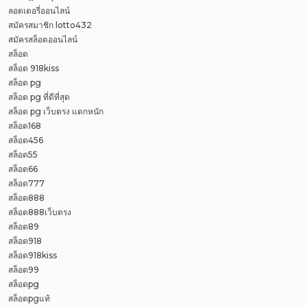
ลอตเตอรี่ออนไลน์
สมัครสมาชิก lotto432
สมัครสล็อตออนไลน์
สล็อต
สล็อต 918kiss
สล็อต pg
สล็อต pg ที่ดีที่สุด
สล็อต pg เว็บตรง แตกหนัก
สล็อต168
สล็อต456
สล็อต55
สล็อต66
สล็อต777
สล็อต888
สล็อต888เว็บตรง
สล็อต89
สล็อต918
สล็อต918kiss
สล็อต99
สล็อตpg
สล็อตpgแท้