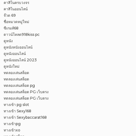
คาสิโนครบวงจร
คาสิโนออนไลน์
จ๊วด 69
ชื่อหมวดหมู่ใหม่
ซีเกมส์68
ดาวน์โหลด918kiss pc
ดูหนัง
ดูหนังหนังออนไลน์
ดูหนังออนไลน์
ดูหนังออนไลน์ 2023
ดูหนังใหม่
ทดลองเล่นสล็อต
ทดลองเล่นสล็อต
ทดลองเล่นสล็อต pg
ทดลองเล่นสล็อต PG เว็บตรง
ทดลองเล่นสล็อต PG เว็บตรง
ทางเข้า pg slot
ทางเข้า Sexy168
ทางเข้า Sexybaccarat168
ทางเข้าpg
ทางเข้าxo