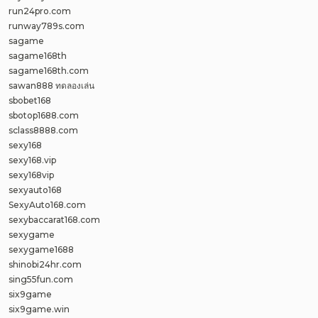
run24pro.com
runway789s.com
sagame
sagame168th
sagame168th.com
sawan888 ทดลองเล่น
sbobet168
sbotop1688.com
sclass8888.com
sexy168
sexy168.vip
sexy168vip
sexyauto168
SexyAuto168.com
sexybaccarat168.com
sexygame
sexygame1688
shinobi24hr.com
sing55fun.com
six9game
six9game.win