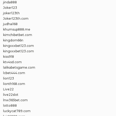
jinda888
Joker123
joker123th
Joker123th.com
judhai168
khumsup888.me
kimchibetbet.com
kingdom66n
kingxxxbet123.com
kingxxxbet123.com
kiss918
ktv4sd.com
lalikabetsgame.com
lcbet444.com
lion123
lionth168.com
Live22
live22slot
lnw365bet.com
lotto888
luckycat789.com