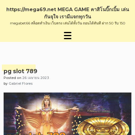
Skip
to
https://mega69.net MEGA GAME คาสิโนบิ๊กเบิ้ม เล่น
content
กันจุใจ เรามีแจกทุกวัน
megabet66 สล็อตทำเงิน เว็บตรง เล่นได้ทั้งวัน ถอนได้ทันที ฝาก 50 รับ 150
pg slot 789
Posted on
26 เมษายน 2023
by
Gabriel Flores