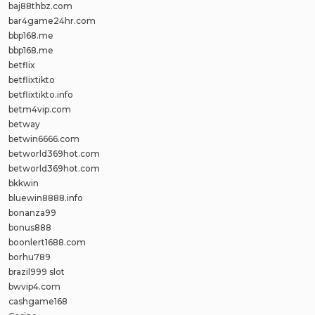
baj88thbz.com
bar4game24hr.com
bbp168.me
bbp168.me
betflix
betflixtikto
betflixtikto.info
betm4vip.com
betway
betwin6666.com
betworld369hot.com
betworld369hot.com
bkkwin
bluewin8888.info
bonanza99
bonus888
boonlert1688.com
borhu789
brazil999 slot
bwvip4.com
cashgame168