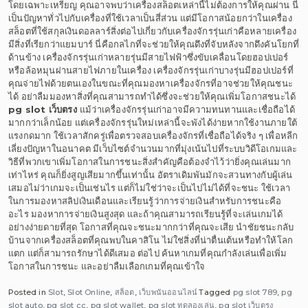
โดยเฉพาะเหรียญ คุณอาจพบว่าเครื่องสล็อตเหล่านี้ไม่ต้องการให้คุณผ่าน นี่
เป็นปัญหาทั่วไปกับเครื่องที่ใช้เวลาเป็นสี่ส่วน แต่มีโอกาสน้อยกว่าในเครื่อง
สล็อตที่ใช้สกุลเงินดอลลาร์สิ่งต่อไปเกี่ยวกับเครื่องจักรรุ่นเก่าคือหลายเครื่อง
มีสิ่งที่เรียกว่าแยมบาร์ นี่คือกลไกที่จะช่วยให้คุณดึงที่จับหลังจากดึงคันโยกที่
ด้านข้าง เครื่องจักรรุ่นเก่าหลายรุ่นมีสายไฟฟ้าซึ่งขับเคลื่อนโดยฮอปเปอร์
หรือล้อหมุนผ่านสายไฟภายในเครื่อง เครื่องจักรรุ่นเก่าบางรุ่นมีฮอปเปอร์ที่
คุณจ่ายไฟด้วยตนเองในขณะที่คุณมองหาเครื่องจักรที่อาจช่วยให้คุณชนะ
ได้ อย่าลืมมองหาสิ่งที่คุณสามารถทำได้ซึ่งจะช่วยให้คุณเพิ่มโอกาสชนะได้
pg slot เว็บตรง
แม้ว่าเครื่องจักรรุ่นเก่าอาจมีความทนทานและเชื่อถือได้
มากกว่าเล็กน้อย แต่เครื่องจักรรุ่นใหม่เหล่านี้จะพังได้ง่ายหากใช้งานภายใต้
แรงกดมาก ใช้เวลาสักครู่เพื่อตรวจสอบเครื่องจักรที่เชื่อถือได้จริง ๆ เพื่อหลีก
เลี่ยงปัญหาในอนาคต มีเว็บไซต์จำนวนมากที่มุ่งเน้นไปที่ระบบวิดีโอเกมและ
วิธีที่พวกเขาเพิ่มโอกาสในการชนะสิ่งสำคัญคือต้องจำไว้ว่ายิ่งคุณเล่นมาก
เท่าไหร่ คุณก็ยิ่งสูญเสียมากขึ้นเท่านั้น อัตราเดิมพันมักจะสวนทางกับผู้เล่น
เสมอไม่ว่าเกมจะเป็นเช่นไร แต่ก็ไม่ใช่ว่าจะเป็นไปไม่ได้ที่จะชนะ ใช้เวลา
ในการมองหาสลิปเงินเดือนและเรียนรู้ว่าการจ่ายเงินสำหรับการชนะคือ
อะไร มองหาการจ่ายเงินสูงสุด และถ้าคุณสามารถเรียนรู้ที่จะเล่นเกมได้
อย่างง่ายดายที่สุด โอกาสที่คุณจะชนะมากกว่าที่คุณจะเสีย นำชัยชนะกลับ
บ้านจากเครื่องสล็อตที่คุณพบในคาสิโน ไม่ใช่สิ่งที่น่าตื่นเต้นหรือทำให้โลก
แตก แต่ก็สามารถรักษาได้ดีเสมอ ต่อไป ค้นหาเกมที่คุณกำลังเล่นเพื่อเพิ่ม
โอกาสในการชนะ และอย่าลืมเลือกเกมที่คุณเข้าใจ
Posted in
Slot
,
Slot Online
,
สล็อต
,
เว็บพนันออนไลน์
Tagged
pg slot 789
,
pg
slot auto
,
pg slot cc
,
pg slot wallet
,
pg slot ทดลองเล่น
,
pg slot เว็บตรง