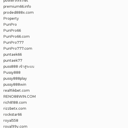
power999.net
premium66.info
proded888x.com
Property
PunPro
PunPro66
PunPro66.com
PunPro777
PunPro777.com
puntaek66
puntaek77
puss888 เข้าสู่ระบบ
Pussy888
pussy888play
pussy888win
realflikbet.com
RENO88WIN.COM
rich8188.com
rizzbetx.com
rockstar66
royal558
royal99y.com