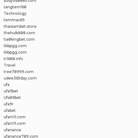
sudyod888s.com
tangtem168
Technology
temmax69
thaisiambet.store
thehulk888.com
tia8kingbet.com
tkbpgg.com
tkbpgg.com
tr1688.info
Travel
tree78999.com
udee365day.com
ufa
ufa11bet
Ufa89bet
ufa9r
ufabet
ufam11.com
ufam11.com
ufanance
ufanance789.com