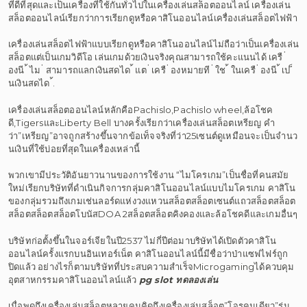
ที่ดีที่สุดและเป็นเครื่องที่ใช้กันทั่วไปในเครื่องเล่นสล็อตออนไลน์ เครื่องเล่น
สล็อตออนไลน์เรียกว่าการเรียกดูหรือคาสิโนออนไลน์เครื่องเล่นสล็อตไฟฟ้า
เครื่องเล่นสล็อตไฟฟ้าแบบเรียกดูหรือคาสิโนออนไลน์ไม่ถือว่าเป็นเครื่องเล่น
สล็อตแต่เป็นเกมวิดีโอ เล่นเกมด้วยเงินจริงคุณสามารถใช้คะแนนได้ เครื ่
องนี ้ ไม ่ สามารถแลกเงินสดได ้ แต ่ เครื ่ องหมายที ่ ใช ้ ในเครื ่ องนี ้ เป ็
นเงินสดได ้.
เครื่องเล่นสล็อตออนไลน์หลักคือPachislo,Pachislo wheel,ล้อโชค
ดี,TigersและLiberty Bell บางครั้งเรียกว่าเครื่องเล่นสล็อตเหรียญ คํา
ว่า”เหรียญ”อาจถูกสร้างขึ้นจากข้อเท็จจริงที่ว่า25เซนต์ดูเหมือนจะเป็นจํานว
นเงินที่ใช้บ่อยที่สุดในเครื่องเหล่านี้
พวกเขามีประวัติอันยาวนานของการใช้งาน “ไมโครเกม”เป็นชื่อที่คนสมัย
ใหม่เรียกบริษัทที่ดําเนินกิจการกลุ่มคาสิโนออนไลน์แบบไมโครเกม คาสิโน
ของกลุ่มรวมถึงเกมเช่นลอร์ดแห่งวงแหวนสล็อตสล็อตเซนต์แถวสล็อตสล็อต
สล็อตสล็อตสล็อตโบนัสDOA 2สล็อตสล็อตคิงคองและล้อโชคดีและเกมอื่นๆ
บริษัทก่อตั้งขึ้นในจอร์เจียในปี2537 ไม่กี่ปีต่อมาบริษัทได้เปิดตัวคาสิโน
ออนไลน์ครั้งแรกบนอินเทอร์เน็ต คาสิโนออนไลน์นี้มีชื่อว่าป่าแซฟไฟร์ถูก
ปิดแล้ว อย่างไรก็ตามบริษัทที่ประสบความสําเร็จMicrogamingได้ควบคุม
อุตสาหกรรมคาสิโนออนไลน์แล้ว
pg slot ทดลองเล่น
เมื่อพูดถึงเครื่องเล่นสล็อตหลายคนคิดถึงเครื่องเล่นสล็อต”โจรคนเดียว”รุ่น