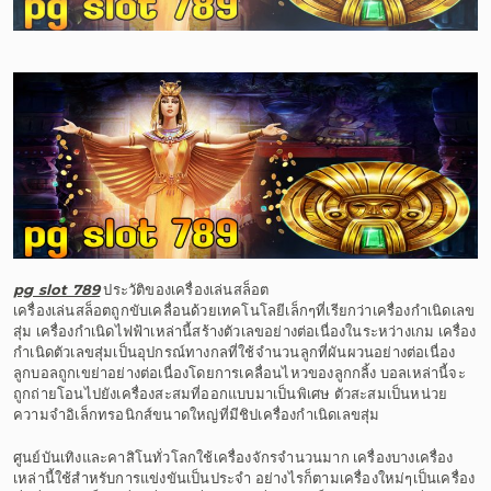
pg slot 789
ประวัติของเครื่องเล่นสล็อต
เครื่องเล่นสล็อตถูกขับเคลื่อนด้วยเทคโนโลยีเล็กๆที่เรียกว่าเครื่องกําเนิดเลข
สุ่ม เครื่องกําเนิดไฟฟ้าเหล่านี้สร้างตัวเลขอย่างต่อเนื่องในระหว่างเกม เครื่อง
กําเนิดตัวเลขสุ่มเป็นอุปกรณ์ทางกลที่ใช้จํานวนลูกที่ผันผวนอย่างต่อเนื่อง
ลูกบอลถูกเขย่าอย่างต่อเนื่องโดยการเคลื่อนไหวของลูกกลิ้ง บอลเหล่านี้จะ
ถูกถ่ายโอนไปยังเครื่องสะสมที่ออกแบบมาเป็นพิเศษ ตัวสะสมเป็นหน่วย
ความจําอิเล็กทรอนิกส์ขนาดใหญ่ที่มีชิปเครื่องกําเนิดเลขสุ่ม
ศูนย์บันเทิงและคาสิโนทั่วโลกใช้เครื่องจักรจํานวนมาก เครื่องบางเครื่อง
เหล่านี้ใช้สําหรับการแข่งขันเป็นประจํา อย่างไรก็ตามเครื่องใหม่ๆเป็นเครื่อง