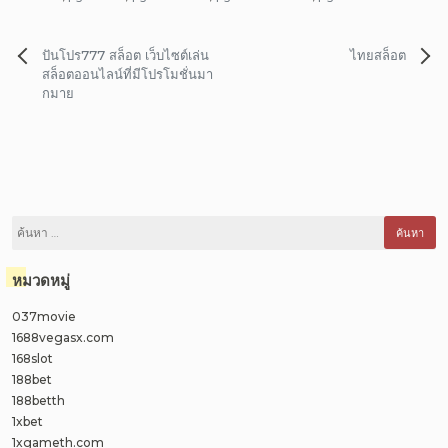
แนะแนว
ปันโปร777 สล็อต เว็บไซต์เล่น
ไทยสล็อต
เรื่อง
สล็อตออนไลน์ที่มีโปรโมชั่นมา
กมาย
ค้นหา
สำหรับ:
หมวดหมู่
037movie
1688vegasx.com
168slot
188bet
188betth
1xbet
1xgameth.com