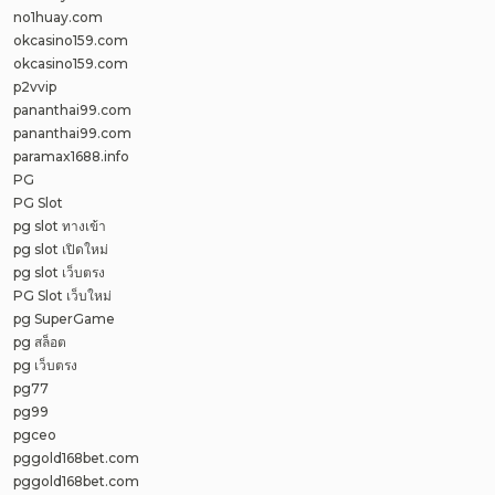
no1huay.com
okcasino159.com
okcasino159.com
p2vvip
pananthai99.com
pananthai99.com
paramax1688.info
PG
PG Slot
pg slot ทางเข้า
pg slot เปิดใหม่
pg slot เว็บตรง
PG Slot เว็บใหม่
pg SuperGame
pg สล็อต
pg เว็บตรง
pg77
pg99
pgceo
pggold168bet.com
pggold168bet.com