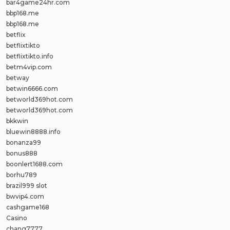
bar4game24hr.com
bbp168.me
bbp168.me
betflix
betflixtikto
betflixtikto.info
betm4vip.com
betway
betwin6666.com
betworld369hot.com
betworld369hot.com
bkkwin
bluewin8888.info
bonanza99
bonus888
boonlert1688.com
borhu789
brazil999 slot
bwvip4.com
cashgame168
Casino
chang7777