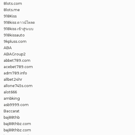
8lots.com
8lots.me
918Kiss
918kiss ดาวน์โหลด
918kiss เข้าสู่ระบบ
918kissauto
9kpluss.com
ABA
ABAGroup2
abbet789.com
acebet789.com
adm789.info
allbet24hr
allone745s.com
alot666
ambking
asb9999.com
Baccarat
baj88thb
baj88thbz.com
baj88thbz.com