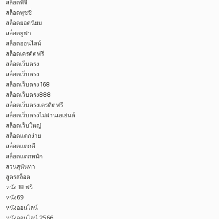
สล็อตพีจี
สล็อตพุซซี่
สล็อตยอดนิยม
สล็อตยูฟ่า
สล็อตออนไลน์
สล็อตเครดิตฟรี
สล็อตเว็บตรง
สล็อตเว็บตรง
สล็อตเว็บตรง 168
สล็อตเว็บตรง888
สล็อตเว็บตรงเครดิตฟรี
สล็อตเว็บตรงไม่ผ่านเอเย่นต์
สล็อตเว็บใหญ่
สล็อตแตกง่าย
สล็อตแตกดี
สล็อตแตกหนัก
สวนสุนันทา
สูตรสล็อต
หนัง 18 ฟรี
หนัง69
หนังออนไลน์
หนังออนไลน์ 2566