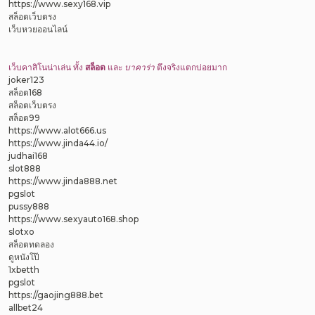
https://www.sexy168.vip
สล็อตเว็บตรง
เว็บหวยออนไลน์
เว็บคาสิโนน่าเล่น ทั้ง
สล็อต
และ
บาคาร่า
ตึงจริงแตกบ่อยมาก
joker123
สล็อต168
สล็อตเว็บตรง
สล็อต99
https://www.alot666.us
https://www.jinda44.io/
judhai168
slot888
https://www.jinda888.net
pgslot
pussy888
https://www.sexyauto168.shop
slotxo
สล็อตทดลอง
ดูหนังโป๊
1xbetth
pgslot
https://gaojing888.bet
allbet24