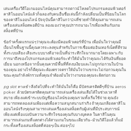
เล่น
เครื่องวีดีโอเกม
ออนไลน์
คุณ
สามารถ
ดาวน์โหลด
โปรแกรมคอมพิวเตอร์
คาสิโน
ออนไลน์
แล้วก็
ฉลอง
กับ
คนอื่น
ชื่อเล่น
นี้
กําลัง
เปลี่ยนเป็น
ที่
นิยม
ใน
โลก
ของ
คาสิโน
ออนไลน์
ปัจจุบันนี้
คาสิโน
กว่า
24
ที่
ช่วยทำให้
คุณ
สามารถ
เล่น
เครื่องเล่น
ส
ล็อต
พอดี
บ้าน
ลอง
มอง
ว่า
คุณ
ปรารถนา
อะไร
เพื่อ
เพลิน
กับ
เกม
ส
ล็อต
ที่
บ้าน
ข้อ
กํา
ครั้ง
ด
แรก
แน่ๆ
ว่า
คุณ
จะต้องมี
คอมพิวเตอร์
ที่
บ้าน
เพื่อ
มั่นใจว่า
คุณ
มี
เงื่อนไข
พื้นฐาน
นี้
คุณ
ควรจะ
ลงทุน
สำหรับในการ
เชื่อมต่อ
อินเทอร์เน็ต
ที่
ดี
รวม
ทั้ง
ระบบ
เสียง
เสียง
ระบบ
บางทีอาจ
เป็น
ที่
น่าระทึกใจ
มากมาย
โดยเฉพาะ
กับ
การ
มาถึง
ของ
โปรแกรมคอมพิวเตอร์
จะ
ทํา
ให้
มั่นใจว่า
คุณ
จะ
ได้รับ
เงิน
ที่
ยอด
เยี่ยม
นอกเหนือจากนั้น
คุณ
ควรมี
พื้นที่
ที่
สงบเงียบ
และไม่
ถูก
ก่อกวน
ในบ้าน
ของ
คุณ
อย่างไรก็ดี
คุณ
จะต้อง
ตรวจตรา
ให้
มั่นใจว่า
แขก
จะ
ไม่
ก่อกวน
คุณ
ใน
ขณะ
คุณ
กําลัง
พัก
รวมทั้ง
คุณ
จำต้อง
มั่นใจว่า
งาน
ของ
คุณ
จะ
ผิด
ก่อกวน
pg slot ทางเข้า
สิ่ง
ถัดไป
ที่จะ
ทํา
ให้
มั่นใจ
ก็คือ
มี
บัตรเครดิต
ดี
ๆ
ที่
บ้าน
aeros
poker.
ด้วย
บัตรเครดิต
คุณ
สามารถ
เล่น
เครื่องเล่น
เสือ
ได้
ในช่วงเวลาที่
สบาย
เพียงแต่
เข้าระบบ
บัญชี
ออนไลน์
ของ
คุณ
รวมทั้ง
เริ่ม
ใช้จ่าย
คุณ
ยัง
สามารถ
ทดลอง
เล่น
เพียงแต่
เพื่อ
ความสนุกสนานร่าเริง
ถ้า
คุณ
เกลียด
คาสิโน
ออนไลน์
จริงๆ
คุณ
สามารถ
เล่น
เครื่องเล่น
ส
ล็อต
กับ
ผู้
เล่น
ที่
มีประสบการณ์
เพียงแต่
เพื่อ
แบ่งปัน
ความระทึกใจ
ของ
คุณ
กับ
บางบุคคล
ใน
คาสิโน
คุณ
สามารถ
เล่น
เกม
ที่
แตกต่าง
ได้
สาม
เกม
ในขณะเดียวกัน
–
ม้วน
วิดีโอ
แล้วก็
แม้
กระทั้ง
เครื่องเล่น
ส
ล็อต
ที่
ค่อยๆเป็น ค่อยๆไป