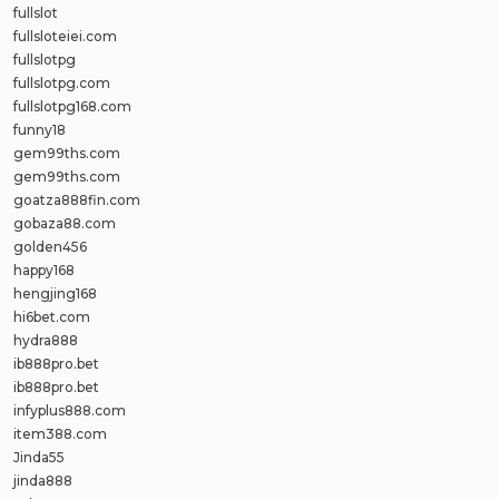
fullslot
fullsloteiei.com
fullslotpg
fullslotpg.com
fullslotpg168.com
funny18
gem99ths.com
gem99ths.com
goatza888fin.com
gobaza88.com
golden456
happy168
hengjing168
hi6bet.com
hydra888
ib888pro.bet
ib888pro.bet
infyplus888.com
item388.com
Jinda55
jinda888