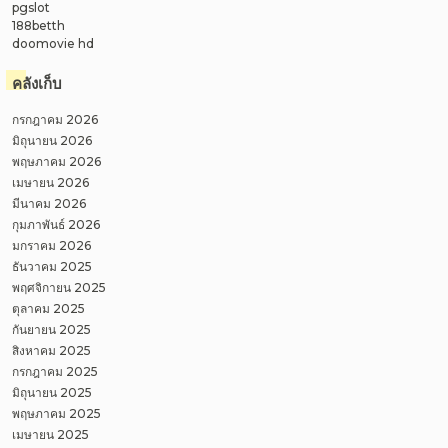
pgslot
188betth
doomovie hd
คลังเก็บ
กรกฎาคม 2026
มิถุนายน 2026
พฤษภาคม 2026
เมษายน 2026
มีนาคม 2026
กุมภาพันธ์ 2026
มกราคม 2026
ธันวาคม 2025
พฤศจิกายน 2025
ตุลาคม 2025
กันยายน 2025
สิงหาคม 2025
กรกฎาคม 2025
มิถุนายน 2025
พฤษภาคม 2025
เมษายน 2025