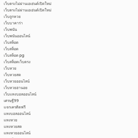
เว็บตรงไม่ผ่านเอเย่นต์เปิดใหม่
เว็บตรงไม่ผ่านเอเย่นต์เปิดใหม่
เว็บถูกหวย
เว็บบาคาร่า
เว็บพนัน
เว็บพนันออนไลน์
เว็บสล็อต
เว็บสล็อต
เว็บสล็อต pg
เว็บสล็อตเว็บตรง
เว็บหวย
เว็บหวยสด
เว็บหวยออนไลน์
เว็บหวยฮานอย
เว็บแทงบอลออนไลน์
เศรษฐี99
แจกเครดิตฟรี
แทงบอลออนไลน์
แทงหวย
แทงหวยสด
แทงหวยออนไลน์