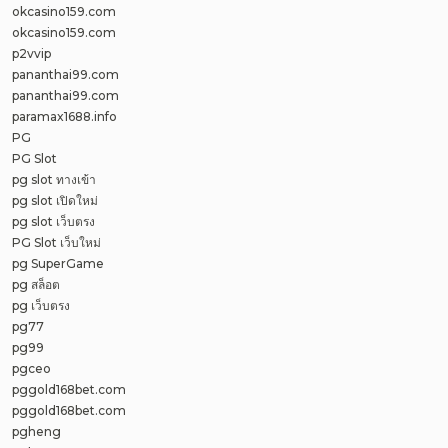
okcasino159.com
okcasino159.com
p2vvip
pananthai99.com
pananthai99.com
paramax1688.info
PG
PG Slot
pg slot ทางเข้า
pg slot เปิดใหม่
pg slot เว็บตรง
PG Slot เว็บใหม่
pg SuperGame
pg สล็อต
pg เว็บตรง
pg77
pg99
pgceo
pggold168bet.com
pggold168bet.com
pgheng