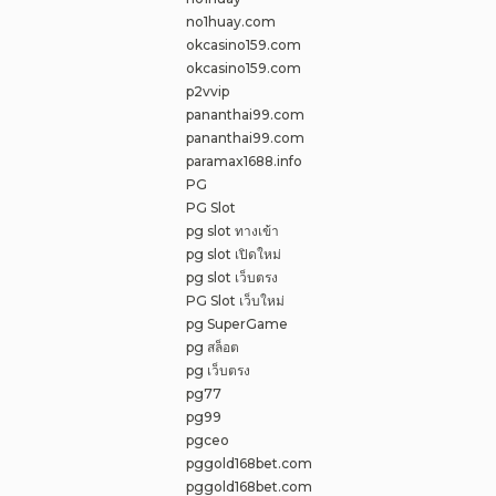
no1huay.com
okcasino159.com
okcasino159.com
p2vvip
pananthai99.com
pananthai99.com
paramax1688.info
PG
PG Slot
pg slot ทางเข้า
pg slot เปิดใหม่
pg slot เว็บตรง
PG Slot เว็บใหม่
pg SuperGame
pg สล็อต
pg เว็บตรง
pg77
pg99
pgceo
pggold168bet.com
pggold168bet.com