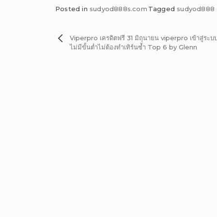
Posted in
sudyod888s.com
Tagged
sudyod888
แนะแนว
Viperpro เครดิตฟรี 31 มิถุนายน viperpro เข้าสู่ระบ
ไม่มีขั้นต่ำไม่ต้องทำเทิร์นซ้ำ Top 6 by Glenn
เรื่อง