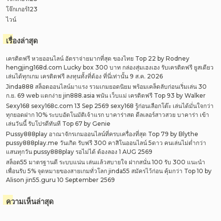
โจ๊กเกอร์123
ไวน์
เรื่องล่าสุด
เครดิตฟรี หวยออนไลน์ อัตราจ่ายมากที่สุด ของไทย Top 22 by Rodney
hengjing168d.com Lucky box 300 บาท กล่องสุ่มเฮงเฮง รับเครดิตฟรี ยูสเดียว
เล่นได้ทุกเกม เครดิตฟรี ลงทุนทั้งที่ต้อง ที่นี่เท่านั้น 9 ส.ค. 2026
Jinda888 สล็อตออนไลน์มาแรง รวมเกมยอดนิยม พร้อมเคล็ดลับก่อนเริ่มเล่น 30
ก.ย. 69 web แตกง่าย jin888.asia พนัน เว็บแม่ เครดิตฟรี Top 93 by Walker
Sexy168 sexy168c.com 13 Sep 2569 sexy168 รู้ก่อนเลือกโต๊ะ เล่นได้มั่นใจกว่า
ทุกยอดฝาก 10% ระบบอัตโนมัติเจ้าแรก บาคาร่าสด ดีลเลอร์สาวสวย บาคาร่า เข้า
เล่นวันนี้ รับโปรดีทันที Top 67 by Genie
Pussy888play อาณาจักรเกมออนไลน์ที่ครบเครื่องที่สุด Top 79 by Blythe
pussy888play.me วันเกิด รับฟรี 300 คาสิโนออนไลน์ 5ดาว คนเล่นไม่ต่ำกว่า
แสนทุกวัน pussy888play รอไม่ได้ ต้องลอง 1 AUG 2569
สล็อต55 มาตรฐานดี ระบบแน่น เล่นแล้วสบายใจ ฝากสนั่น 100 รับ 300 แนะนำ
เพื่อนรับ 5% จุดหมายของสายเกมทั่วโลก jinda55 สมัครไว้ก่อน คุ้มกว่า Top 10 by
Alison jin55.guru 10 September 2569
ความเห็นล่าสุด