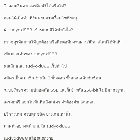
3. ถอนเงินจากเครดิตฟรีได้หรือไม่?
ถอนได้เมื่อทำเทิร์นครบตามเงื่อนไขที่ระบุ
4. sudyod888 เข้าระบบมิได้ทำยังไง?
ตรวจดูรหัสผ่านให้ถูกต้อง หรือติดต่อทีมงานผ่านวิถีทางไลน์ได้ทันที
เทียบจุดเด่นของ sudyod888
คุณลักษณะ sudyod888 เว็บทั่วไป
สมัครเป็นสมาชิก ง่ายใน 3 ขั้นตอน ขั้นตอนสลับซับซ้อน
ระบบรักษาความปลอดภัย SSL และก็เข้ารหัส 256-bit ไม่มีมาตรฐาน
เครดิตฟรี แจกในทันทีหลังสมัคร จำต้องฝากเงินก่อน
บริการเกม ครบทุกชนิด บางเกมเท่านั้น
ภาพตัวอย่างหน้าเกมใน sudyod888
sudyod888 สล็อตแตกง่าย