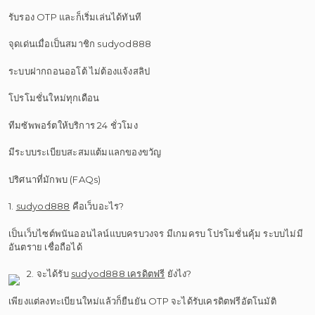
รับรอง OTP และก็เริ่มเล่นได้ทันที
จุดเด่นเมื่อเป็นสมาชิก sudyod888
ระบบฝากถอนออโต้ ไม่ต้องแจ้งสลิป
โปรโมชั่นใหม่ทุกเดือน
ทีมซัพพอร์ตให้บริการ 24 ชั่วโมง
มีระบบระเบียบสะสมแต้มแลกของขวัญ
ปริศนาที่มักพบ (FAQs)
1.
sudyod888
คือเว็บอะไร?
เป็นเว็บไซต์พนันออนไลน์แบบครบวงจร มีเกมครบ โปรโมชั่นคุ้ม ระบบไม่มี
อันตราย เชื่อถือได้
2. จะได้รับ
sudyod888 เครดิตฟรี
ยังไง?
เพียงแต่ลงทะเบียนใหม่แล้วก็ยืนยัน OTP จะได้รับเครดิตฟรีอัตโนมัติ