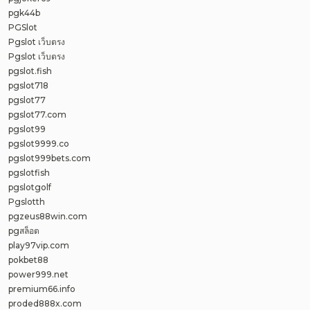
pgk44b
PGSlot
Pgslot เว็บตรง
Pgslot เว็บตรง
pgslot.fish
pgslot718
pgslot77
pgslot77.com
pgslot99
pgslot9999.co
pgslot999bets.com
pgslotfish
pgslotgolf
Pgslotth
pgzeus88win.com
pgสล็อต
play97vip.com
pokbet88
power999.net
premium66.info
proded888x.com