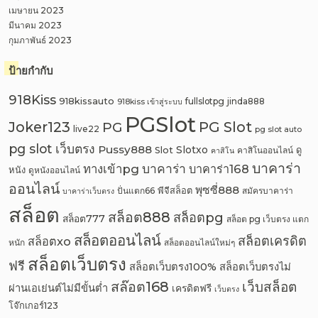
เมษายน 2023
มีนาคม 2023
กุมภาพันธ์ 2023
ป้ายกำกับ
918Kiss
918kissauto
fullslotpg
jinda888
918kiss เข้าสู่ระบบ
PGSlot
Joker123
PG Slot
PG
live22
pg slot auto
pg slot เว็บตรง
Pussy888
Slotxo
Slot
คาสิโนออนไลน์
ดู
คาสิโน
บาคาร่า
บาคาร่า
ทางเข้าpg
บาคาร่า168
หนัง
ดูหนังออนไลน์
ออนไลน์
พุซซี่888
ปั่นแตก66
พีจีสล็อต
สมัครบาคาร่า
บาคาร่าเว็บตรง
สล็อต
สล็อต888
สล็อตpg
สล็อต777
สล็อต pg เว็บตรง แตก
สล็อตออนไลน์
สล็อตเครดิต
สล็อตxo
หนัก
สล็อตออนไลน์ใหม่ๆ
สล็อตเว็บตรง
ฟรี
สล็อตเว็บตรง100%
สล็อตเว็บตรงไม่
สล๊อต168
เว็บสล็อต
ผ่านเอเย่นต์ไม่มีขั้นต่ำ
เครดิตฟรี
เว็บตรง
โจ๊กเกอร์123