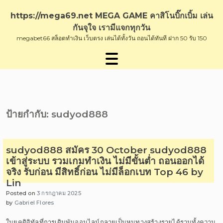
Skip
to
https://mega69.net MEGA GAME คาสิโนบิ๊กเบิ้ม เล่น
content
กันจุใจ เรามีแจกทุกวัน
megabet66 สล็อตทำเงิน เว็บตรง เล่นได้ทั้งวัน ถอนได้ทันที ฝาก 50 รับ 150
ป้ายกำกับ:
sudyod888
sudyod888 สมัคร 30 October sudyod888
เข้าสู่ระบบ รวมเกมทำเงิน ไม่มีขั้นต่ำ ถอนออกได้
จริง รับก่อน มีสิทธิ์ก่อน ไม่มีล็อกเบท Top 46 by
Lin
Posted on
3 กรกฎาคม 2025
by
Gabriel Flores
ในยุคดิจิทัลที่การเดิมพันออนไลน์กลายเป็นหนทางสร้างรายได้รวมทั้งความ