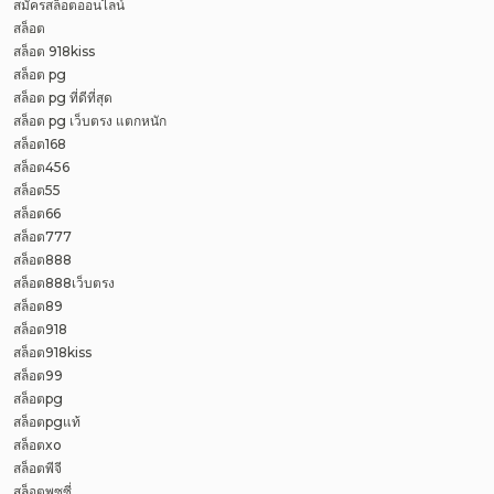
สมัครสล็อตออนไลน์
สล็อต
สล็อต 918kiss
สล็อต pg
สล็อต pg ที่ดีที่สุด
สล็อต pg เว็บตรง แตกหนัก
สล็อต168
สล็อต456
สล็อต55
สล็อต66
สล็อต777
สล็อต888
สล็อต888เว็บตรง
สล็อต89
สล็อต918
สล็อต918kiss
สล็อต99
สล็อตpg
สล็อตpgแท้
สล็อตxo
สล็อตพีจี
สล็อตพุซซี่