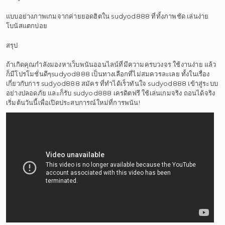
แบบอย่างภาพเกมจากค่ายยอดฮิตใน sudyod888 ที่ทั้งภาพชัด เล่นง่าย
โบนัสแตกบ่อย
สรุป
ถ้าเกิดคุณกำลังมองหาเว็บพนันออนไลน์ที่มีความครบวงจร ใช้งานง่าย แล้ว
ก็มีโปรโมชั่นดีๆsudyod888 เป็นทางเลือกที่ไม่สมควรละเลย ทั้งในเรื่อง
เกี่ยวกับการ sudyod888 สมัคร ที่ทำได้เร็วทันใจ sudyod888 เข้าสู่ระบบ
อย่างปลอดภัย และก็รับ sudyod888 เครดิตฟรี ใช้เล่นเกมจริง ถอนได้จริง
เริ่มต้นวันนี้เพื่อเปิดประสบการณ์ใหม่ที่การพนัน!