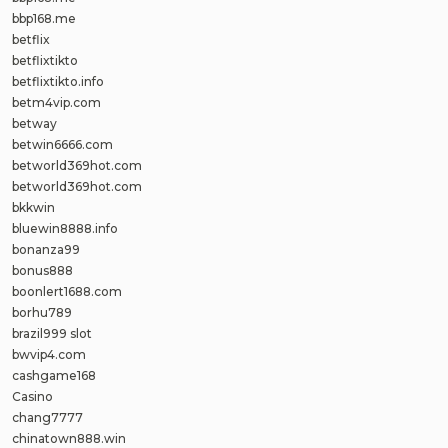
bbp168.me
betflix
betflixtikto
betflixtikto.info
betm4vip.com
betway
betwin6666.com
betworld369hot.com
betworld369hot.com
bkkwin
bluewin8888.info
bonanza99
bonus888
boonlert1688.com
borhu789
brazil999 slot
bwvip4.com
cashgame168
Casino
chang7777
chinatown888.win