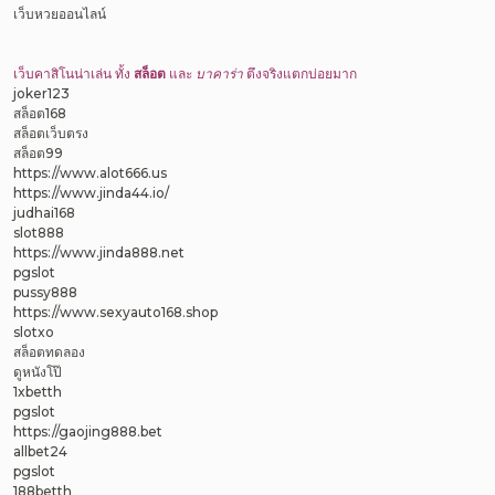
เว็บหวยออนไลน์
เว็บคาสิโนน่าเล่น ทั้ง
สล็อต
และ
บาคาร่า
ตึงจริงแตกบ่อยมาก
joker123
สล็อต168
สล็อตเว็บตรง
สล็อต99
https://www.alot666.us
https://www.jinda44.io/
judhai168
slot888
https://www.jinda888.net
pgslot
pussy888
https://www.sexyauto168.shop
slotxo
สล็อตทดลอง
ดูหนังโป๊
1xbetth
pgslot
https://gaojing888.bet
allbet24
pgslot
188betth