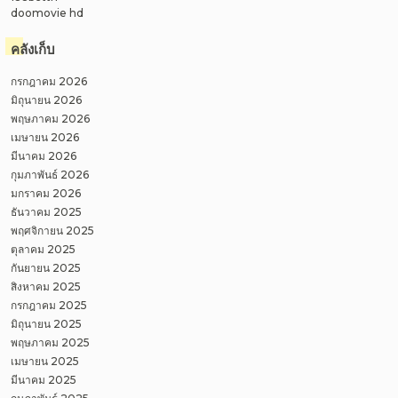
doomovie hd
คลังเก็บ
กรกฎาคม 2026
มิถุนายน 2026
พฤษภาคม 2026
เมษายน 2026
มีนาคม 2026
กุมภาพันธ์ 2026
มกราคม 2026
ธันวาคม 2025
พฤศจิกายน 2025
ตุลาคม 2025
กันยายน 2025
สิงหาคม 2025
กรกฎาคม 2025
มิถุนายน 2025
พฤษภาคม 2025
เมษายน 2025
มีนาคม 2025