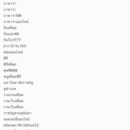
บาคาร่า
บาคาร่า
บาคาร่า168
บาคาร่าออนไลน์
ปั่นสล็อต
ปั่นแตก66
ปันโปร777
ฝาก 10 รับ 100
พนันออนไลน์
พีจี
พีจีสล็อต
พุซซี่888
ฟลูสล็อตพีจี
มหาวิทยาลัยราชภัฏ
ยูฟ่าเบท
รวมเกมสล็อต
รวมเว็บสล็อต
รวมเว็บสล็อต
ราชภัฏสวนสุนันทา
ลอตเตอรี่ออนไลน์
สมัครสมาชิก lotto432