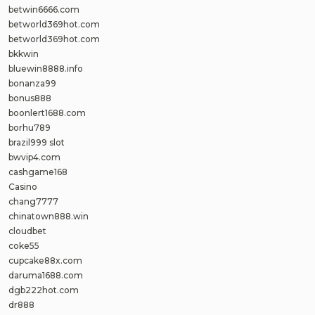
betwin6666.com
betworld369hot.com
betworld369hot.com
bkkwin
bluewin8888.info
bonanza99
bonus888
boonlert1688.com
borhu789
brazil999 slot
bwvip4.com
cashgame168
Casino
chang7777
chinatown888.win
cloudbet
coke55
cupcake88x.com
daruma1688.com
dgb222hot.com
dr888