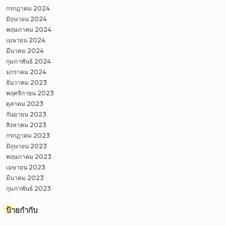
กรกฎาคม 2024
มิถุนายน 2024
พฤษภาคม 2024
เมษายน 2024
มีนาคม 2024
กุมภาพันธ์ 2024
มกราคม 2024
ธันวาคม 2023
พฤศจิกายน 2023
ตุลาคม 2023
กันยายน 2023
สิงหาคม 2023
กรกฎาคม 2023
มิถุนายน 2023
พฤษภาคม 2023
เมษายน 2023
มีนาคม 2023
กุมภาพันธ์ 2023
ป้ายกำกับ