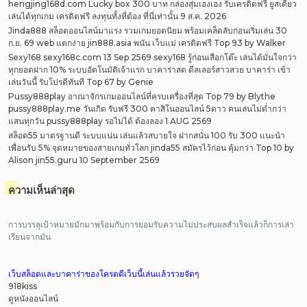
hengjing168d.com Lucky box 300 บาท กล่องสุ่มเฮงเฮง รับเครดิตฟรี ยูสเดียว
เล่นได้ทุกเกม เครดิตฟรี ลงทุนทั้งที่ต้อง ที่นี่เท่านั้น 9 ส.ค. 2026
Jinda888 สล็อตออนไลน์มาแรง รวมเกมยอดนิยม พร้อมเคล็ดลับก่อนเริ่มเล่น 30
ก.ย. 69 web แตกง่าย jin888.asia พนัน เว็บแม่ เครดิตฟรี Top 93 by Walker
Sexy168 sexy168c.com 13 Sep 2569 sexy168 รู้ก่อนเลือกโต๊ะ เล่นได้มั่นใจกว่า
ทุกยอดฝาก 10% ระบบอัตโนมัติเจ้าแรก บาคาร่าสด ดีลเลอร์สาวสวย บาคาร่า เข้า
เล่นวันนี้ รับโปรดีทันที Top 67 by Genie
Pussy888play อาณาจักรเกมออนไลน์ที่ครบเครื่องที่สุด Top 79 by Blythe
pussy888play.me วันเกิด รับฟรี 300 คาสิโนออนไลน์ 5ดาว คนเล่นไม่ต่ำกว่า
แสนทุกวัน pussy888play รอไม่ได้ ต้องลอง 1 AUG 2569
สล็อต55 มาตรฐานดี ระบบแน่น เล่นแล้วสบายใจ ฝากสนั่น 100 รับ 300 แนะนำ
เพื่อนรับ 5% จุดหมายของสายเกมทั่วโลก jinda55 สมัครไว้ก่อน คุ้มกว่า Top 10 by
Alison jin55.guru 10 September 2569
ความเห็นล่าสุด
การบรรลุเป้าหมายมักมาพร้อมกับการยอมรับความไม่ประสบผลสำเร็จแล้วก็การเล่า
เรียนจากมัน
เว็บสล็อตและบาคาร่าของโครตดีเว็บนี้เล่นแล้วรวยจัดๆ
918kiss
ดูหนังออนไลน์