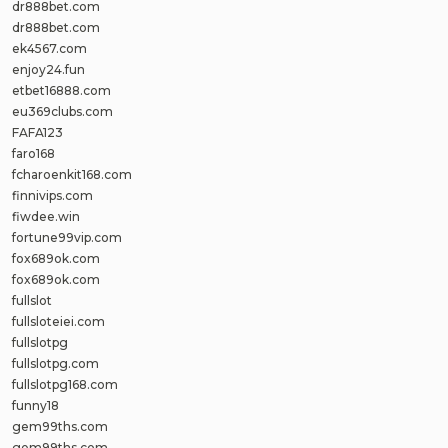
dr888bet.com
dr888bet.com
ek4567.com
enjoy24.fun
etbet16888.com
eu369clubs.com
FAFA123
faro168
fcharoenkit168.com
finnivips.com
fiwdee.win
fortune99vip.com
fox689ok.com
fox689ok.com
fullslot
fullsloteiei.com
fullslotpg
fullslotpg.com
fullslotpg168.com
funny18
gem99ths.com
gem99ths.com