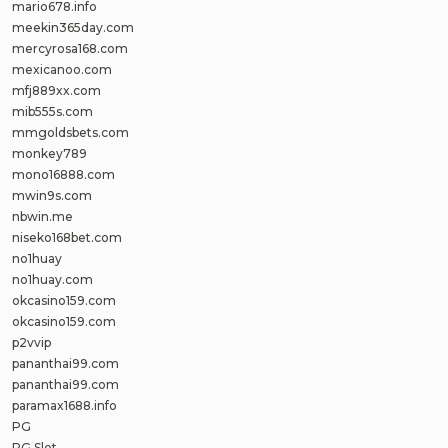
mario678.info
meekin365day.com
mercyrosa168.com
mexicanoo.com
mfj889xx.com
mib555s.com
mmgoldsbets.com
monkey789
mono16888.com
mwin9s.com
nbwin.me
niseko168bet.com
no1huay
no1huay.com
okcasino159.com
okcasino159.com
p2vvip
pananthai99.com
pananthai99.com
paramax1688.info
PG
PG Slot