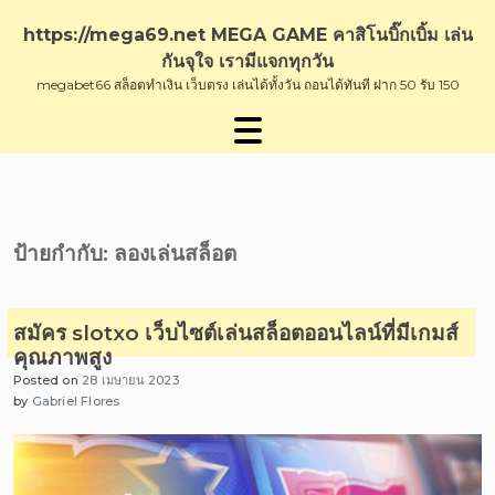
Skip
to
https://mega69.net MEGA GAME คาสิโนบิ๊กเบิ้ม เล่น
content
กันจุใจ เรามีแจกทุกวัน
megabet66 สล็อตทำเงิน เว็บตรง เล่นได้ทั้งวัน ถอนได้ทันที ฝาก 50 รับ 150
ป้ายกำกับ:
ลองเล่นสล็อต
สมัคร slotxo เว็บไซต์เล่นสล็อตออนไลน์ที่มีเกมส์
คุณภาพสูง
Posted on
28 เมษายน 2023
by
Gabriel Flores