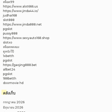
สล็อต99
https://www.alot666.us
https://www.jinda44.io/
judhai168
slot888
https://www.jinda888.net
pgslot
pussy888
https://www.sexyauto168.shop
slotxo
สล็อตทดลอง
ดูหนังโป๊
1xbetth
pgslot
https://gaojing888.bet
allbet24
pgslot
188betth
doomovie hd
คลังเก็บ
กรกฎาคม 2026
มิถุนายน 2026