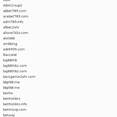
ABAGroup2
abbet789.com
acebet789.com
adm789.info
allbet24hr
allone745s.com
alot666
ambking
asb9999.com
Baccarat
baj88thb
baj88thbz.com
baj88thbz.com
bar4game24hr.com
bbp168.me
bbp168.me
betflix
betflixtikto
betflixtikto.info
betm4vip.com
betway