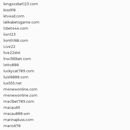
kingxxxbet123.com
kiss918
ktv4sd.com
lalikabetsgame.com
lcbet444.com
lion123
lionth168.com
Live22
live22slot
lnw365bet.com
lotto888
luckycat789.com
luis16888.com
lux555.net
m4newonline.com
m4newonline.com
mac1bet789.com
macau69
macau888.win
marinapluss.com
mario678