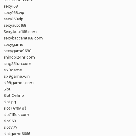
sexy168
sexy168.vip
sexy168vip
sexyauto168
SexyAuto168.com
sexybaccarat168.com
sexygame
sexygame1688
shinobi24hr.com
sing55fun.com
six9game
six9game.win
sl99games.com
Slot
Slot Online
slot pg
slot เครดิตฟรี
slot1111ok.com
slot168
slot777
slotgame6666