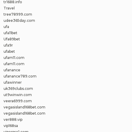
tr1688.info
Travel
tree78999.com
udee365day.com
ufa
ufa11bet
Ufa89bet
ufa9r
ufabet
ufam11.com
ufam11.com
ufanance
ufanance789.com
ufawinner
uk369clubs.com
ut9winwin.com
veera6999.com
vegasisland168bet.com
vegasisland168bet.com
ver888.vip
vip168sa
viperpro1.com