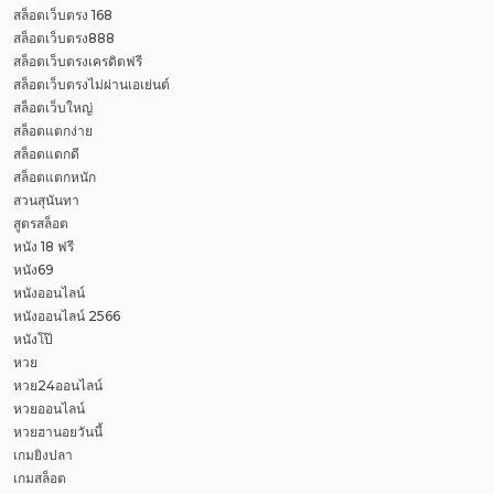
สล็อตเว็บตรง 168
สล็อตเว็บตรง888
สล็อตเว็บตรงเครดิตฟรี
สล็อตเว็บตรงไม่ผ่านเอเย่นต์
สล็อตเว็บใหญ่
สล็อตแตกง่าย
สล็อตแตกดี
สล็อตแตกหนัก
สวนสุนันทา
สูตรสล็อต
หนัง 18 ฟรี
หนัง69
หนังออนไลน์
หนังออนไลน์ 2566
หนังโป๊
หวย
หวย24ออนไลน์
หวยออนไลน์
หวยฮานอยวันนี้
เกมยิงปลา
เกมสล็อต