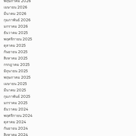
พฤษภาคม 2026
เมษายน 2026
มีนาคม 2026
กุมภาพันธ์ 2026
มกราคม 2026
ธันวาคม 2025
พฤศจิกายน 2025
ตุลาคม 2025
กันยายน 2025
สิงหาคม 2025
กรกฎาคม 2025
มิถุนายน 2025
พฤษภาคม 2025
เมษายน 2025
มีนาคม 2025
กุมภาพันธ์ 2025
มกราคม 2025
ธันวาคม 2024
พฤศจิกายน 2024
ตุลาคม 2024
กันยายน 2024
สิงหาคม 2024