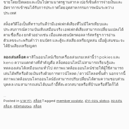
ขายโดยเปิดเผยและเป็นไปตามมาตรฐานสากล เปอร์เซ็นต์การจ่ายเงินและ
อัตราการเข้าชมได้รับการประกาศโดยอุตสาหกรรมการพนันระหว่าง
ประเทศ
สล็อตวิดีโอเป็นที่ทราบกันดีว่ามีเอฟเฟกต์เสียงที่ไม่มีใครเทียบและ
ประสบการณ์ความบันเทิงเสมือนจริง เอฟเฟกต์เสียงสามารถเปลี่ยนแปลงได้
ตามชื่อเรื่อง ยกตัวอย่างเช่น เมื่อแสดงธนบัตรดอลลาร์สหรัฐฯ การอ่าน
ตัวเลขจะกะพริบคำว่า ธนบัตร และตู้จะส่งเสียงเหรียญหล่น เมื่อผู้เล่นชนะจะ
ได้ยินเสียงเหรียญตก
ลองเล่นสล็อต
คาสิโนออนไลน์เรียกเครื่องเล่นเกมเหล่านี้ว่า pokies และ
keno ความแตกต่างที่สำคัญคือ สล็อตออนไลน์ไม่สามารถเรียนรู้และ
ทดลองเล่นได้เหมือนเกมทั่วไป สภาพแวดล้อมออนไลน์ช่วยให้ผู้ใช้สามารถ
เล่นได้ฟรีหรือด้วยเงินจริงด้วยการดาวน์โหลด / ดาวน์โหลดขั้นต่ำ นอกจากนี้
สภาพแวดล้อมบนโลกออนไลน์ยังสามารถปรับเปลี่ยนได้ตามความชอบส่วน
บุคคล เกมสามารถเล่นได้บนเก้าอี้ที่สะดวกสบายหรือที่บ้านหรือที่ใดก็ได้
…
Posted in
บาคาร่า
,
สล็อต
Tagged
member xoslotz
,
ฝาก-ถอน slotxo
,
ลองเล่น
สล็อต
,
สมัครslotxo
,
สล็อต