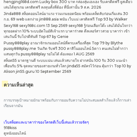
hengjing168d.com Lucky box 300 บาท กล่องสุ่มเฮงเฮง รับเครดิตฟรี ยูสเดียว
เล่นได้ทุกเกม เครดิตฟรี ลงทุนทั้งที่ต้อง ที่นี่เท่านั้น 9 ส.ค. 2026
Jinda888 สล็อตออนไลน์มาแรง รวมเกมยอดนิยม พร้อมเคล็ดลับก่อนเริ่มเล่น 30
ก.ย. 69 web แตกง่าย jin888.asia พนัน เว็บแม่ เครดิตฟรี Top 93 by Walker
Sexy168 sexy168c.com 13 Sep 2569 sexy168 รู้ก่อนเลือกโต๊ะ เล่นได้มั่นใจกว่า
ทุกยอดฝาก 10% ระบบอัตโนมัติเจ้าแรก บาคาร่าสด ดีลเลอร์สาวสวย บาคาร่า เข้า
เล่นวันนี้ รับโปรดีทันที Top 67 by Genie
Pussy888play อาณาจักรเกมออนไลน์ที่ครบเครื่องที่สุด Top 79 by Blythe
pussy888play.me วันเกิด รับฟรี 300 คาสิโนออนไลน์ 5ดาว คนเล่นไม่ต่ำกว่า
แสนทุกวัน pussy888play รอไม่ได้ ต้องลอง 1 AUG 2569
สล็อต55 มาตรฐานดี ระบบแน่น เล่นแล้วสบายใจ ฝากสนั่น 100 รับ 300 แนะนำ
เพื่อนรับ 5% จุดหมายของสายเกมทั่วโลก jinda55 สมัครไว้ก่อน คุ้มกว่า Top 10 by
Alison jin55.guru 10 September 2569
ความเห็นล่าสุด
การบรรลุเป้าหมายมักมาพร้อมกับการยอมรับความไม่ประสบผลสำเร็จแล้วก็การเล่า
เรียนจากมัน
เว็บสล็อตและบาคาร่าของโครตดีเว็บนี้เล่นแล้วรวยจัดๆ
918kiss
ดูหนังออนไลน์