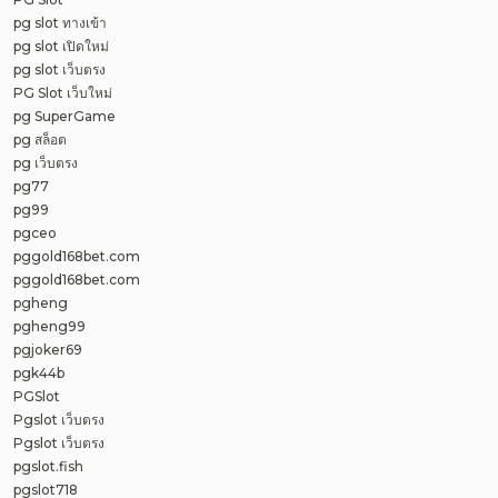
pg slot ทางเข้า
pg slot เปิดใหม่
pg slot เว็บตรง
PG Slot เว็บใหม่
pg SuperGame
pg สล็อต
pg เว็บตรง
pg77
pg99
pgceo
pggold168bet.com
pggold168bet.com
pgheng
pgheng99
pgjoker69
pgk44b
PGSlot
Pgslot เว็บตรง
Pgslot เว็บตรง
pgslot.fish
pgslot718