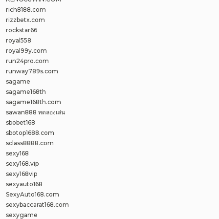
rich8188.com
rizzbetx.com
rockstar66
royal558
royal99y.com
run24pro.com
runway789s.com
sagame
sagame168th
sagame168th.com
sawan888 ทดลองเล่น
sbobet168
sbotop1688.com
sclass8888.com
sexy168
sexy168.vip
sexy168vip
sexyauto168
SexyAuto168.com
sexybaccarat168.com
sexygame