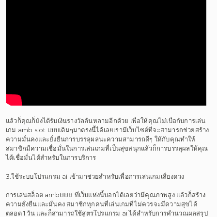
แล้วก็คุณก็ยังได้รับเงินรางวัลล้นหลามอีกด้วย เพื่อให้คุณไม่เบื่อกับการเล่น
เกม amb slot แบบเดิมๆมาตรงนี้ได้เลยเรามีเว็บไซต์ที่จะสามารถช่วยสร้าง
ความมั่นคงและยั่งยืนการบรรลุผลนะความสามารถดีๆ ให้กับคุณทำให้
สมาชิกมีความเชื่อมั่นในการเล่นเกมที่เป็นสุขสนุกแล้วก็การบรรลุผลให้คุณ
ได้เชื่อมั่นได้สำหรับในการบริการ
3.ใช้ระบบโปรแกรม ai เข้ามาช่วยสำหรับเพื่อการเล่นเกมเสี่ยงดวง
การเล่นสล็อต amb888 ที่เว็บแห่งนี้บอกได้เลยว่ามีคุณภาพสูง แล้วก็สร้าง
ความยั่งยืนและมั่นคง สมาชิกทุกคนที่เล่นเกมที่ไม่ควรจะมีความสุขได้
ตลอด 1 วัน และก็สามารถใช้สูตรโปรแกรม ai ได้สำหรับการคำนวณผลสรุป