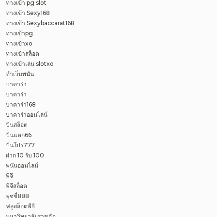
ทางเข้า pg slot
ทางเข้า Sexy168
ทางเข้า Sexybaccarat168
ทางเข้าpg
ทางเข้าxo
ทางเข้าสล็อต
ทางเข้าเล่น slotxo
ทำเว็บพนัน
บาคาร่า
บาคาร่า
บาคาร่า168
บาคาร่าออนไลน์
ปั่นสล็อต
ปั่นแตก66
ปันโปร777
ฝาก 10 รับ 100
พนันออนไลน์
พีจี
พีจีสล็อต
พุซซี่888
ฟลูสล็อตพีจี
มหาวิทยาลัยราชภัฏ