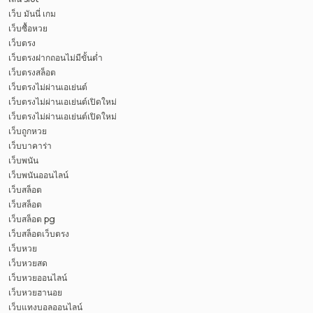
เว็บ มันนี่ เกม
เว็บซื้อหวย
เว็บตรง
เว็บตรงฝากถอนไม่มีขั้นต่ำ
เว็บตรงสล็อต
เว็บตรงไม่ผ่านเอเย่นต์
เว็บตรงไม่ผ่านเอเย่นต์เปิดใหม่
เว็บตรงไม่ผ่านเอเย่นต์เปิดใหม่
เว็บถูกหวย
เว็บบาคาร่า
เว็บพนัน
เว็บพนันออนไลน์
เว็บสล็อต
เว็บสล็อต
เว็บสล็อต pg
เว็บสล็อตเว็บตรง
เว็บหวย
เว็บหวยสด
เว็บหวยออนไลน์
เว็บหวยฮานอย
เว็บแทงบอลออนไลน์