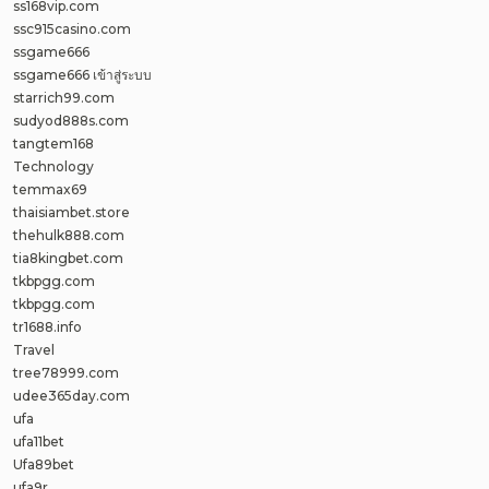
ss168vip.com
ssc915casino.com
ssgame666
ssgame666 เข้าสู่ระบบ
starrich99.com
sudyod888s.com
tangtem168
Technology
temmax69
thaisiambet.store
thehulk888.com
tia8kingbet.com
tkbpgg.com
tkbpgg.com
tr1688.info
Travel
tree78999.com
udee365day.com
ufa
ufa11bet
Ufa89bet
ufa9r