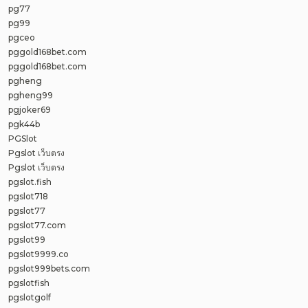
pg77
pg99
pgceo
pggold168bet.com
pggold168bet.com
pgheng
pgheng99
pgjoker69
pgk44b
PGSlot
Pgslot เว็บตรง
Pgslot เว็บตรง
pgslot.fish
pgslot718
pgslot77
pgslot77.com
pgslot99
pgslot9999.co
pgslot999bets.com
pgslotfish
pgslotgolf