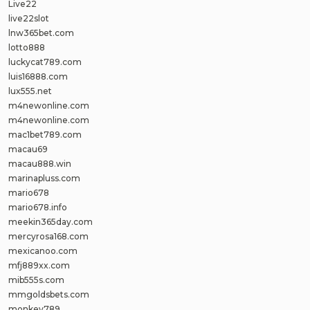
Live22
live22slot
lnw365bet.com
lotto888
luckycat789.com
luis16888.com
lux555.net
m4newonline.com
m4newonline.com
mac1bet789.com
macau69
macau888.win
marinapluss.com
mario678
mario678.info
meekin365day.com
mercyrosa168.com
mexicanoo.com
mfj889xx.com
mib555s.com
mmgoldsbets.com
monkey789