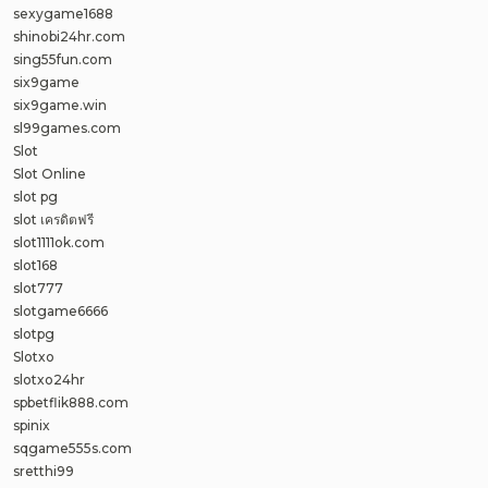
sexygame1688
shinobi24hr.com
sing55fun.com
six9game
six9game.win
sl99games.com
Slot
Slot Online
slot pg
slot เครดิตฟรี
slot1111ok.com
slot168
slot777
slotgame6666
slotpg
Slotxo
slotxo24hr
spbetflik888.com
spinix
sqgame555s.com
sretthi99