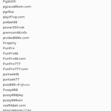
Pgslotth
pgzeus88win.com
pgสล็อต
play97vip.com
pokbet88
power999.net
premium66.info
proded888x.com
Property
PunPro
PunPro66
PunPro66.com
PunPro777
PunPro777.com
puntaek66
puntaek77
puss888 เข้าสู่ระบบ
Pussy888
pussy888play
pussy888win
realflikbet.com
RENO88WIN.COM