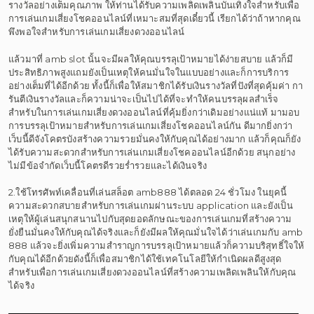
รางวัลอย่างเต็มคุณภาพ ให้ท่านได้รับความเพลิดเพลินบันเทิงใจสำหรับเพื่อ
การเล่นเกมเสี่ยงโชคออนไลน์ที่เหมาะสมที่สุดเดี๋ยวนี้ เรียกได้ว่าถ้าหากคุณ
พึงพอใจสำหรับการเล่นเกมเสี่ยงดวงออนไลน์
แล้วมาที่ amb slot นั้นจะมีผลให้คุณบรรลุเป้าหมายได้ง่ายสบาย แล้วก็มี
ประสิทธิภาพสูงแถมยังเป็นเหตุให้คนมั่นใจในแบบอย่างและก็การบริการ
อย่างเต็มที่ได้อีกด้วย ทั้งนี้ก็เพื่อให้สมาชิกได้รับเงินรางวัลที่ปังที่สุดคุ้มค่า กา
รันตีเงินรางวัลและก็ความน่าจะเป็นไปได้ที่จะทำให้คนบรรลุผลสำเร็จ
สำหรับในการเล่นเกมเสี่ยงดวงออนไลน์ที่คุ้มยิ่งกว่าเดิมอย่างแน่แท้ มามอบ
การบรรลุเป้าหมายสำหรับการเล่นเกมเสี่ยงโชคออนไลน์กัน ดีมากยิ่งกว่า
เว็บนี้ดีจังโคตรบังสร้างความรวยมั่นคงให้กับคุณได้อย่างมาก แล้วก็คุณก็ยัง
ได้รับความสะดวกสำหรับการเล่นเกมเสี่ยงโชคออนไลน์อีกด้วย สนุกอย่าง
ไม่มีข้อจำกัดเว็บนี้โคตรดีรวยร่ำรวยและได้เงินจริง
2.ใช้โทรศัพท์เคลื่อนที่เล่นสล็อต amb888 ได้ตลอด 24 ชั่วโมง ในยุคนี้
ความสะดวกสบายสำหรับการเล่นเกมผ่านระบบ application และยังเป็น
เหตุให้ผู้เล่นสนุกสนานไปกับสุดยอดลักษณะของการเล่นเกมที่สร้างความ
ยั่งยืนมั่นคงให้กับคุณได้จริงและก็ยังมีผลให้คุณมั่นใจได้ว่าเล่นเกมกับ amb
888 แล้วจะยิ่งเพิ่มความสำราญการบรรลุเป้าหมายแล้วก็ความบริสุทธิ์ใจให้
กับคุณได้อีกด้วยดังนี้ก็เพื่อสมาชิกได้ใช้เทคโนโลยีให้กำเนิดผลดีสูงสุด
สำหรับเพื่อการเล่นเกมเสี่ยงดวงออนไลน์ที่สร้างความเพลิดเพลินให้กับคุณ
ได้จริง