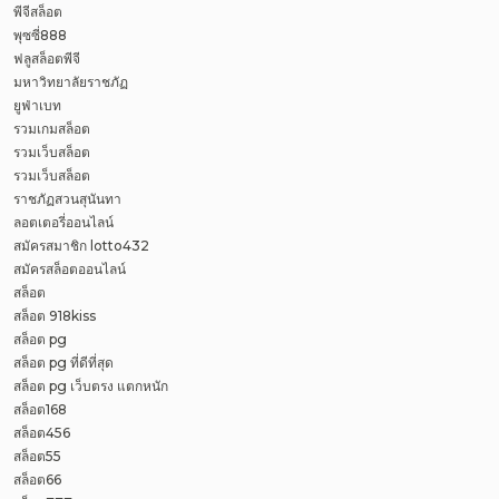
พีจีสล็อต
พุซซี่888
ฟลูสล็อตพีจี
มหาวิทยาลัยราชภัฏ
ยูฟ่าเบท
รวมเกมสล็อต
รวมเว็บสล็อต
รวมเว็บสล็อต
ราชภัฏสวนสุนันทา
ลอตเตอรี่ออนไลน์
สมัครสมาชิก lotto432
สมัครสล็อตออนไลน์
สล็อต
สล็อต 918kiss
สล็อต pg
สล็อต pg ที่ดีที่สุด
สล็อต pg เว็บตรง แตกหนัก
สล็อต168
สล็อต456
สล็อต55
สล็อต66