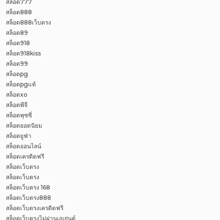
สล็อต777
สล็อต888
สล็อต888เว็บตรง
สล็อต89
สล็อต918
สล็อต918kiss
สล็อต99
สล็อตpg
สล็อตpgแท้
สล็อตxo
สล็อตพีจี
สล็อตพุซซี่
สล็อตยอดนิยม
สล็อตยูฟ่า
สล็อตออนไลน์
สล็อตเครดิตฟรี
สล็อตเว็บตรง
สล็อตเว็บตรง
สล็อตเว็บตรง 168
สล็อตเว็บตรง888
สล็อตเว็บตรงเครดิตฟรี
สล็อตเว็บตรงไม่ผ่านเอเย่นต์