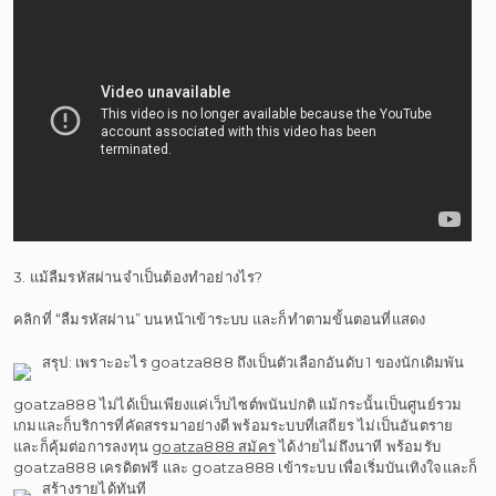
3. แม้ลืมรหัสผ่านจำเป็นต้องทำอย่างไร?
คลิกที่ “ลืมรหัสผ่าน” บนหน้าเข้าระบบ และก็ทำตามขั้นตอนที่แสดง
สรุป: เพราะอะไร goatza888 ถึงเป็นตัวเลือกอันดับ 1 ของนักเดิมพัน
goatza888 ไม่ได้เป็นเพียงแค่เว็บไซต์พนันปกติ แม้กระนั้นเป็นศูนย์รวม
เกมและก็บริการที่คัดสรรมาอย่างดี พร้อมระบบที่เสถียร ไม่เป็นอันตราย
และก็คุ้มต่อการลงทุน
goatza888 สมัคร
ได้ง่ายไม่ถึงนาที พร้อมรับ
goatza888 เครดิตฟรี และ goatza888 เข้าระบบ เพื่อเริ่มบันเทิงใจและก็
สร้างรายได้ทันที