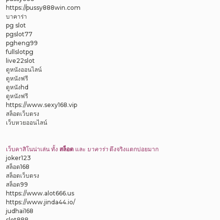
https://pussy888win.com
บาคาร่า
pg slot
pgslot77
pgheng99
fullslotpg
live22slot
ดูหนังออนไลน์
ดูหนังฟรี
ดูหนังhd
ดูหนังฟรี
https://www.sexy168.vip
สล็อตเว็บตรง
เว็บหวยออนไลน์
เว็บคาสิโนน่าเล่น ทั้ง
สล็อต
และ
บาคาร่า
ตึงจริงแตกบ่อยมาก
joker123
สล็อต168
สล็อตเว็บตรง
สล็อต99
https://www.alot666.us
https://www.jinda44.io/
judhai168
slot888