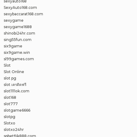
sexyauto168
SexyAuto168.com
sexybaccarat168.com
sexygame
sexygame1688
shinobi24hr.com
sing55fun.com
six9game
six9game.win
sl99games.com
Slot
Slot Online
slot pg
slot เครดิตฟรี
slot1111ok.com
slot168
slot777
slotgame6666
slotpg
Slotxo
slotxo24hr
spbetflik888.com