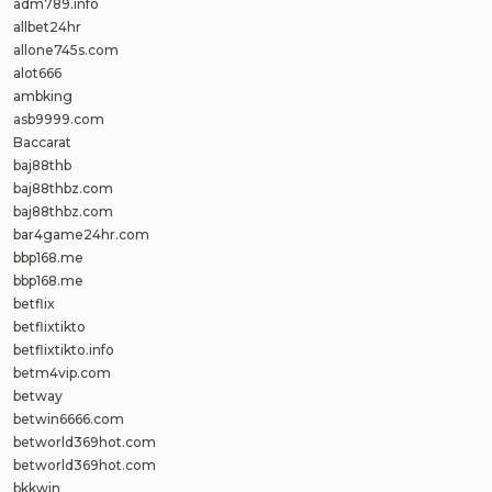
adm789.info
allbet24hr
allone745s.com
alot666
ambking
asb9999.com
Baccarat
baj88thb
baj88thbz.com
baj88thbz.com
bar4game24hr.com
bbp168.me
bbp168.me
betflix
betflixtikto
betflixtikto.info
betm4vip.com
betway
betwin6666.com
betworld369hot.com
betworld369hot.com
bkkwin