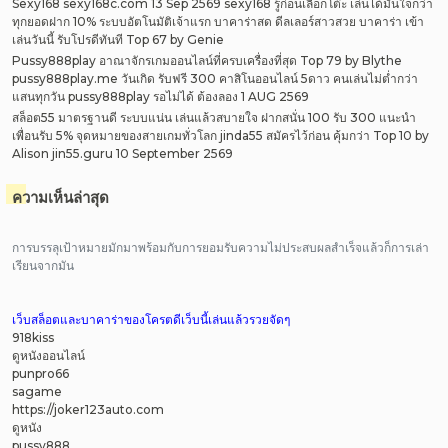
Sexy168 sexy168c.com 13 Sep 2569 sexy168 รู้ก่อนเลือกโต๊ะ เล่นได้มั่นใจกว่า
ทุกยอดฝาก 10% ระบบอัตโนมัติเจ้าแรก บาคาร่าสด ดีลเลอร์สาวสวย บาคาร่า เข้า
เล่นวันนี้ รับโปรดีทันที Top 67 by Genie
Pussy888play อาณาจักรเกมออนไลน์ที่ครบเครื่องที่สุด Top 79 by Blythe
pussy888play.me วันเกิด รับฟรี 300 คาสิโนออนไลน์ 5ดาว คนเล่นไม่ต่ำกว่า
แสนทุกวัน pussy888play รอไม่ได้ ต้องลอง 1 AUG 2569
สล็อต55 มาตรฐานดี ระบบแน่น เล่นแล้วสบายใจ ฝากสนั่น 100 รับ 300 แนะนำ
เพื่อนรับ 5% จุดหมายของสายเกมทั่วโลก jinda55 สมัครไว้ก่อน คุ้มกว่า Top 10 by
Alison jin55.guru 10 September 2569
ความเห็นล่าสุด
การบรรลุเป้าหมายมักมาพร้อมกับการยอมรับความไม่ประสบผลสำเร็จแล้วก็การเล่า
เรียนจากมัน
เว็บสล็อตและบาคาร่าของโครตดีเว็บนี้เล่นแล้วรวยจัดๆ
918kiss
ดูหนังออนไลน์
punpro66
sagame
https://joker123auto.com
ดูหนัง
pussy888