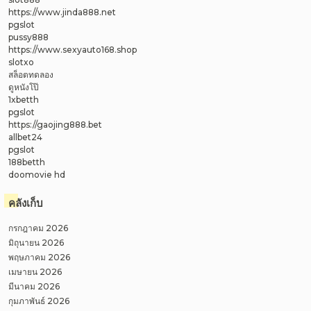
https://www.jinda888.net
pgslot
pussy888
https://www.sexyauto168.shop
slotxo
สล็อตทดลอง
ดูหนังโป๊
1xbetth
pgslot
https://gaojing888.bet
allbet24
pgslot
188betth
doomovie hd
คลังเก็บ
กรกฎาคม 2026
มิถุนายน 2026
พฤษภาคม 2026
เมษายน 2026
มีนาคม 2026
กุมภาพันธ์ 2026