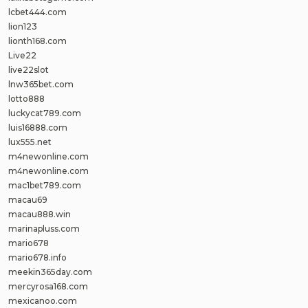
lcbet444.com
lion123
lionth168.com
Live22
live22slot
lnw365bet.com
lotto888
luckycat789.com
luis16888.com
lux555.net
m4newonline.com
m4newonline.com
mac1bet789.com
macau69
macau888.win
marinapluss.com
mario678
mario678.info
meekin365day.com
mercyrosa168.com
mexicanoo.com