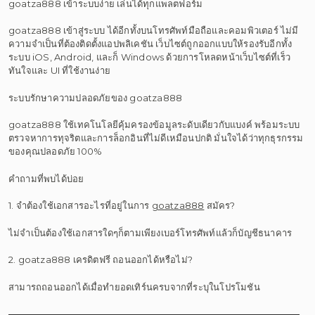
goatza888 เข้าระบบง่าย เล่นได้ทุกแพลตฟอร์ม
goatza888 เข้าสู่ระบบ ได้อีกทั้งบนโทรศัพท์มือถือและคอมพิวเตอร์ ไม่มี
ความจำเป็นที่ต้องติดตั้งแอปพลิเคชัน เว็บไซต์ถูกออกแบบให้รองรับอีกทั้ง
ระบบ iOS, Android, และก็ Windows ด้วยการโหลดหน้าเว็บไซต์ที่เร็ว
ทันใจและ UI ที่ใช้งานง่าย
ระบบรักษาความปลอดภัยของ goatza888
goatza888 ใช้เทคโนโลยีคุ้มครองข้อมูลระดับเดียวกับแบงค์ พร้อมระบบ
ตรวจหาการทุจริตและการล็อกอินที่ไม่ดีเหมือนปกติ มั่นใจได้ว่าทุกธุรกรรม
ของคุณปลอดภัย 100%
คำถามที่พบได้บ่อย
1. จำต้องใช้เอกสารอะไรที่อยู่ในการ
goatza888
สมัคร?
ไม่จำเป็นต้องใช้เอกสารใดๆก็ตามเพียงเบอร์โทรศัพท์แล้วก็บัญชีธนาคาร
2. goatza888 เครดิตฟรี ถอนออกได้หรือไม่?
สามารถถอนออกได้เมื่อทำยอดเทิร์นครบจากที่ระบุในโปรโมชัน