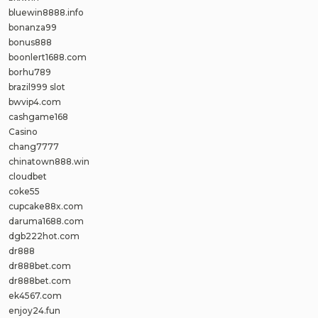
bluewin8888.info
bonanza99
bonus888
boonlert1688.com
borhu789
brazil999 slot
bwvip4.com
cashgame168
Casino
chang7777
chinatown888.win
cloudbet
coke55
cupcake88x.com
daruma1688.com
dgb222hot.com
dr888
dr888bet.com
dr888bet.com
ek4567.com
enjoy24.fun