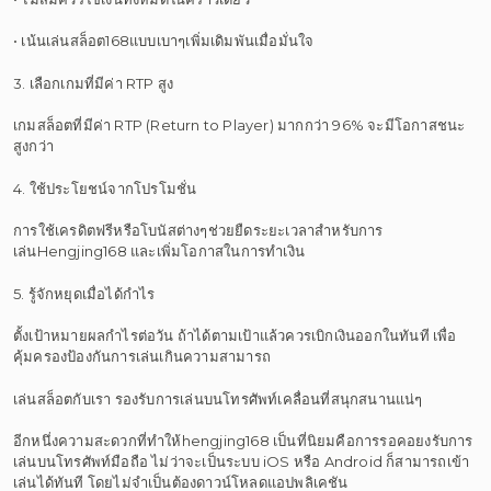
• เน้นเล่นสล็อต168แบบเบาๆเพิ่มเดิมพันเมื่อมั่นใจ
3. เลือกเกมที่มีค่า RTP สูง
เกมสล็อตที่มีค่า RTP (Return to Player) มากกว่า 96% จะมีโอกาสชนะ
สูงกว่า
4. ใช้ประโยชน์จากโปรโมชั่น
การใช้เครดิตฟรีหรือโบนัสต่างๆช่วยยืดระยะเวลาสำหรับการ
เล่นHengjing168 และเพิ่มโอกาสในการทำเงิน
5. รู้จักหยุดเมื่อได้กำไร
ตั้งเป้าหมายผลกำไรต่อวัน ถ้าได้ตามเป้าแล้วควรเบิกเงินออกในทันที เพื่อ
คุ้มครองป้องกันการเล่นเกินความสามารถ
เล่นสล็อตกับเรา รองรับการเล่นบนโทรศัพท์เคลื่อนที่สนุกสนานแน่ๆ
อีกหนึ่งความสะดวกที่ทำให้hengjing168 เป็นที่นิยมคือการรอคอยงรับการ
เล่นบนโทรศัพท์มือถือ ไม่ว่าจะเป็นระบบ iOS หรือ Android ก็สามารถเข้า
เล่นได้ทันที โดยไม่จำเป็นต้องดาวน์โหลดแอปพลิเคชัน