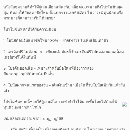
หนึ่งในจุดขายที่ทำให้ผู้เล่นเลือกสมัครกับ สล็อต168หมายถึงโปรโมชั่นสุด
คุ้ม ที่มอบให้กับสมาชิกใหม่ ตั้งแต่คราวแรกที่สมัคร ไม่ว่าจะมีทุนน้อยหรือ
มากมายก็สามารถเริ่มได้สบายๆ
โปรโมชั่นหลักที่ได้รับความนิยม
1. โบนัสต้อนรับสมาชิกใหม่ 100% – ฝากเท่าไร รับเพิ่มเติมเท่าตัว
2. เครดิตฟรี ไม่ต้องฝาก – เพียงแค่สมัครก็รับเครดิตฟรีไปทดสอบเล่นสล็อต
เครดิตฟรีได้ในทันที
3. โปรคืนยอดเสีย – เหมาะสำหรับมือใหม่ที่ต้องการลอง
ปั่นhengjing168แบบไม่บีบคั้น
4. โบนัสฝากหนแรกของวัน – เติมเงินเข้ามาเมื่อใด ก็รับโบนัสเพิ่มวันแล้ววัน
เล่า
โปรโมชั่นพวกนี้ช่วยให้ผู้เล่นมีโอกาสทำกำไรได้มากขึ้นโดยไม่ต้องใช้
ทุนตัวเองมากเท่าไรนัก
เกมสล็อตแตกง่ายจาก hengjing168
เมื่อเอ่ยถึง สล็อตเว็บ สล็อตเครดิตฟรี คนจำนวนไม่น้อยอยากคำตอบว่า