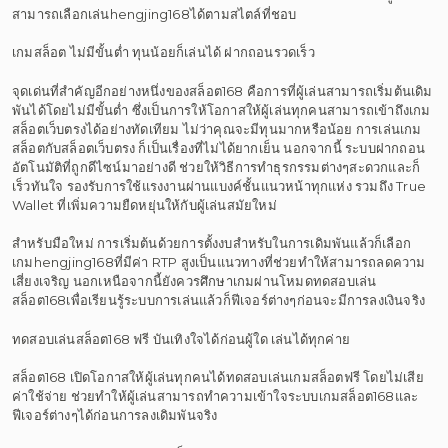
สามารถเลือกเล่นhengjing168ได้ตามสไตล์ที่ชอบ
เกมสล็อต ไม่มีขั้นต่ำ ทุนน้อยก็เล่นได้ ฝากถอนรวดเร็ว
จุดเด่นที่สำคัญอีกอย่างหนึ่งของสล็อต168 คือการที่ผู้เล่นสามารถเริ่มต้นเดิม
พันได้โดยไม่มีขั้นต่ำ ซึ่งเป็นการให้โอกาสให้ผู้เล่นทุกคนสามารถเข้าถึงเกม
สล็อตเว็บตรงได้อย่างทัดเทียม ไม่ว่าคุณจะมีทุนมากหรือน้อย การเล่นเกม
สล็อตกับสล็อตเว็บตรง ก็เป็นเรื่องที่ไม่ได้ยากเย็น นอกจากนี้ ระบบฝากถอน
อัตโนมัติที่ถูกดีไซน์มาอย่างดี ช่วยให้วิธีการทำธุรกรรมต่างๆสะดวกและก็
เร็วทันใจ รองรับการใช้แรงงานผ่านแบงค์ชั้นแนวหน้าทุกแห่ง รวมถึง True
Wallet ที่เพิ่มความยืดหยุ่นให้กับผู้เล่นสมัยใหม่
สำหรับมือใหม่ การเริ่มต้นด้วยการตั้งงบสำหรับในการเดิมพันแล้วก็เลือก
เกมhengjing168ที่มีค่า RTP สูงเป็นแนวทางที่ช่วยทำให้สามารถลดความ
เสี่ยงเจริญ นอกเหนือจากนี้ยังควรศึกษาเกมผ่านโหมดทดสอบเล่น
สล็อต168เพื่อเรียนรู้ระบบการเล่นแล้วก็ฟีเจอร์ต่างๆก่อนจะมีการลงเงินจริง
ทดสอบเล่นสล็อต168 ฟรี บันเทิงใจได้ก่อนผู้ใด เล่นได้ทุกค่าย
สล็อต168 เปิดโอกาสให้ผู้เล่นทุกคนได้ทดสอบเล่นเกมสล็อตฟรี โดยไม่เสีย
ค่าใช้จ่าย ช่วยทำให้ผู้เล่นสามารถทำความเข้าใจระบบเกมสล็อต168และ
ฟีเจอร์ต่างๆได้ก่อนการลงเดิมพันจริง