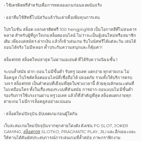
• ใช้เครดิตฟรีสำหรับเพื่อการทดลองเกมก่อนลงพนันจริง
• อย่าลืมใช้สิทธิ์โบนัสวันแล้ววันเล่าเพื่อเพิ่มทุนการเล่น
โปรโมชั่น สล็อต แจกเครดิตฟรี 100 hengjing168 เป็นโอกาสดีที่ไม่สมควร
พลาด สำหรับผู้ที่ถูกใจเกมสล็อตออนไลน์ ไม่ว่าจะเป็นผู้เล่นใหม่หรือสมาชิก
เดิม เพียงแค่สมัคร ฝากเงิน แล้วก็เข้าเล่นเกม รับโบนัสฟรีได้แต่ละวัน เล่นได้
ถอนได้จริง ไม่มีหลอก ค้ำประกันความสนุกและก็คุ้มค่า!
สล็อต168 สล็อตใหม่ล่าสุด ไม่ผ่านเอเย่นต์ ที่ได้รับความนิยมชั้น 1
ระบบล้ำสมัย ฝาก-ถอน ไม่มีขั้นต่ำ รับทรูวอเลท แตกง่าย ทุกค่ายเกม ไม่
ล็อคยูส เว็บไซต์สล็อตออนไลน์ที่เชื่อถือได้ ปลอดภัย รวมทั้งให้บริการครบ
วงจร สล็อต168 เป็นคำตอบที่เยี่ยมที่สุดในช่วงเวลานี้ ด้วยคุณลักษณะเด่นที่
ไม่เหมือนใคร ทั้งในเรื่องของระบบที่ทันสมัย การฝาก-ถอนแบบไม่มีขั้นต่ำ
รองรับการใช้แรงงานผ่าน ทรูวอเลท แล้วก็ที่สำคัญที่สุด สล็อตแตกง่ายทุก
ค่ายเกม ไม่มีการล็อคยูสอย่างแน่นอน
• สล็อตใหม่ปัจจุบัน อัปเดตเกมก่อนผู้ใดกัน
เว็บสะสมเกมใหม่ปัจจุบันจากทุกค่ายโด่งดัง ดังเช่น PG SLOT, JOKER
GAMING,
สล็อต168
SLOTXO, PRAGMATIC PLAY, JILI และอีกเยอะแยะ
ให้ท่านได้สัมผัสประสบการณ์การเล่นเกมที่ล้ำสมัย ภาพกราฟิกงาม