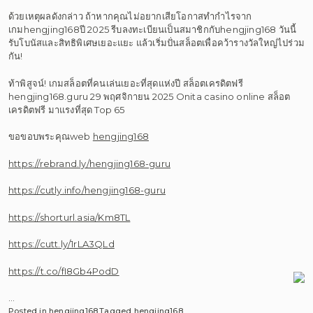
ด้วยเหตุผลดังกล่าว ถ้าหากคุณไม่อยากเสียโอกาสทำกำไรจาก
เกมhengjing168ปี 2025 รีบลงทะเบียนเป็นสมาชิกกับhengjing168 วันนี้
รับโบนัสและสิทธิพิเศษเยอะแยะ แล้วเริ่มปั่นสล็อตเพื่อคว้ารางวัลใหญ่ไปร่วม
กัน!
ท้าพิสูจน์! เกมสล็อตที่คนเล่นเยอะที่สุดแห่งปี สล็อตเครดิตฟรี
hengjing168.guru 29 พฤศจิกายน 2025 Onita casino online สล็อต
เครดิตฟรี มาแรงที่สุด Top 65
ขอขอบพระคุณweb
hengjing168
https://rebrand.ly/hengjing168-guru
https://cutly.info/hengjing168-guru
https://shorturl.asia/Km8TL
https://cutt.ly/1rLA3QLd
https://t.co/fI8Gb4PodD
…
Posted in
hengjing168
Tagged
hengjing168