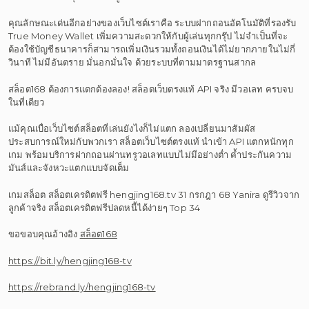
คุณลักษณะเด่นอีกอย่างของเว็บไซต์เราคือ ระบบฝากถอนอัตโนมัติที่รองรับ
True Money Wallet เพิ่มความสะดวกให้กับผู้เล่นทุกกรุ๊ป ไม่จำเป็นที่จะ
ต้องใช้บัญชีธนาคารก็สามารถเพิ่มเงินรวมทั้งถอนเงินได้ไม่ยากภายในไม่กี่
วินาที ไม่มีอันตราย มั่นอกมั่นใจ ด้วยระบบที่ตามมาตรฐานสากล
สล็อต168 ต้องการแตกต้องลอง! สล็อตเว็บตรงแท้ API จริง มีวอเลท ครบจบ
ในที่เดียว
แม้คุณเบื่อเว็บไซต์สล็อตที่เล่นยังไงก็ไม่แตก ลองเปลี่ยนมาสัมผัส
ประสบการณ์ใหม่กับพวกเรา สล็อตเว็บไซต์ตรงแท้ นำเข้า API แตกหนักทุก
เกม พร้อมบริการฝากถอนผ่านทรูวอเลทแบบไม่มีอย่างต่ำ ค้ำประกันความ
มันส์และจังหวะแตกแบบจัดเต็ม
เกมสล็อต สล็อตเครดิตฟรี hengjing168.tv 31 กรกฎา 68 Yanira ดูรีวิวจาก
ลูกค้าจริง สล็อตเครดิตฟรีปลดหนี้ได้ง่ายๆ Top 34
ขอขอบคุณอ้างอิง
สล็อต168
https://bit.ly/hengjing168-tv
https://rebrand.ly/hengjing168-tv