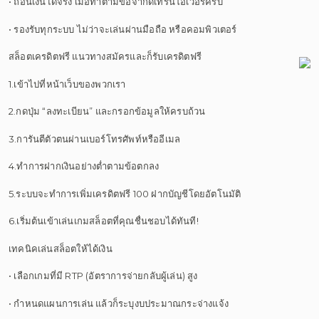
• ถอนเงินได้จริง เมื่อทำตามข้อจำกัดเทิร์นโอเวอร์ครบ
• รองรับทุกระบบ ไม่ว่าจะเล่นผ่านมือถือ หรือคอมพิวเตอร์
สล็อตเครดิตฟรี แนวทางสมัครและก็รับเครดิตฟรี
1.เข้าไปที่หน้าเว็บของพวกเรา
2.กดปุ่ม “ลงทะเบียน” และกรอกข้อมูลให้ครบถ้วน
3.การันตีตัวตนผ่านเบอร์โทรศัพท์หรืออีเมล
4.ทำการฝากเงินอย่างต่ำตามข้อตกลง
5.ระบบจะทำการเพิ่มเครดิตฟรี 100 ฝากบัญชีโดยอัตโนมัติ
6.เริ่มต้นเข้าเล่นเกมสล็อตที่คุณชื่นชอบได้ทันที!
เทคนิคเล่นสล็อตให้ได้เงิน
• เลือกเกมที่มี RTP (อัตราการจ่ายกลับผู้เล่น) สูง
• กำหนดแผนการเล่น แล้วก็ระบุงบประมาณกระจ่างแจ้ง