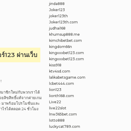
jinda888
Joker123
joker123th
Joker123th.com
judhai168
khumsup888.me
kimchibetbet.com
kingdom66n
kingxxxbet123.com
123 ผ่านเว็บ
kingxxxbet123.com
kiss918
ktv4sd.com
lalikabetsgame.com
!
lcbet444.com
lion123
รสมาชิกใหม่กับพวกเราได้
lionth168.com
วยลิขสิทธิ์แท้จากค่ายเกม
Live22
ยว มาพร้อมโปรโมชั่นและ
live22slot
กำไรได้ตลอด 24 ชั่วโมง
lnw365bet.com
lotto888
luckycat789.com