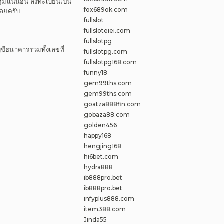
ุ้มแน่นอน ลงทะเบียนเป็น
fox689ok.com
เลยครับ
fullslot
fullsloteiei.com
fullslotpg
ญชีธนาคารรวมทั้งเลขที่
fullslotpg.com
fullslotpg168.com
funny18
gem99ths.com
gem99ths.com
goatza888fin.com
gobaza88.com
golden456
happy168
hengjing168
hi6bet.com
hydra888
ib888pro.bet
ib888pro.bet
infyplus888.com
item388.com
Jinda55