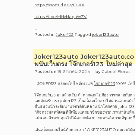
https://shorturl.asia/CUI0L
https://t.co/MHvHaqaWZV
…
Posted in
Joker123
Tagged
joker123auto
Joker123auto Joker123auto.com 
พนันเว็บตรง โจ๊กเกอร์123 ใหม่ล่า
Posted on
19 สิงหาคม 2024
by
Gabriel Flores
JOKER123 สล็อตเว็บไซต์ตรงแท้
โจ๊กเกอร์123
100% เว็บไ
โจ๊กเกอร์123 มาแล้วครับ! ถ้าหากคุณไม่ต้องการพลาดกับการเ
เลยจ้ะครับ เรา joker123 เป็นสล็อตเว็บตรงไม่ผ่านเอเย่นต์
ชั้นแนวหน้าระดับนานาชาติล้นหลาม นำโดยค่าย joker123au
ก็กิจกรรมสุดพิเศษที่มีเพียงแต่สมาชิกของพวกเราเท่านั้นท
แน่นอน ถ้าหากคุณไม่ได้อยากต้องการคลาดโอกาสดีๆแบบงี้ล่
เล่นสล็อตออนไลน์กับพวกเรา JOKER123AUTO คุณจะได้อะไรบ