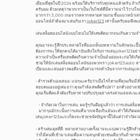
เยี่ยมที่สุดในปี 2024 พร้อมให้บริการกับทุกคนแล้วครับ ถ
ครับผม ด้วยเหตุว่าพวกเราเป็นเว็บไซต์ที่มีความน่าไว้วา
มากกว่า 3,000 เกมจากหลากหลายค่ายเกมชั้นแนวหน้าเล่นผ่า
ออนไลน์จำต้องมาเล่นกับเรา
joker123
เท่านั้นครับผมพึงพ
เล่นสล็อตออนไลน์แบบไหนไม่ให้เสพติดมากจนเกินความจำเป็น
คุณอาจจะรู้สึกประหลาดใจที่มองเห็นบทความในลักษณะนี้บนเว
ต้องการจะให้ทุกคนได้มาบันเทิงใจกับการเล่นjoker123อย่าง
ความจำเป็นหรือเสพติดเกินความจำเป็นมันย่อมจะก่อให้เกิด
ช่วยให้นักเล่นสล็อตออนไลน์ของพวกเรา joker123auto สา
เปี่ยมและเล่นอย่างพอดีจนถึงสามารถทำเงินจากการเล่นjoke
• สำรวจตัวเองเสมอ: แน่ๆนะครับว่าเมื่อไรก็ตามที่คุณเร
สอบตนเองอยู่เสมอว่า คุณกำลังเสพติดรึเปล่า? ยกตัวอย่างเ
คุณเริ่มติดแล้วต้องรีบหาทางปรับปรุงอย่างเร่งด่วนเลยล่ะนะ
• จำกัดเวลาในการเล่น: ผมรู้ๆกันดีอยู่แล้วว่า การเล่
มากๆแม้กระนั้นการเล่นที่มากเหลือเกินมันจะทำให้เกิดผ
เล่นjoker123autoก็คงจะช่วยขจัดปัญหานี้ได้แต่ว่าจำกัดเว
• สร้างสมดุลที่ดี: หลายท่านบางครั้งอาจจะแบ่งความรู้สึ
ว่าก็มีคนที่เข้ามาเล่นเพื่อความสนุกด้วยเช่นเดียวกันถ้าหา