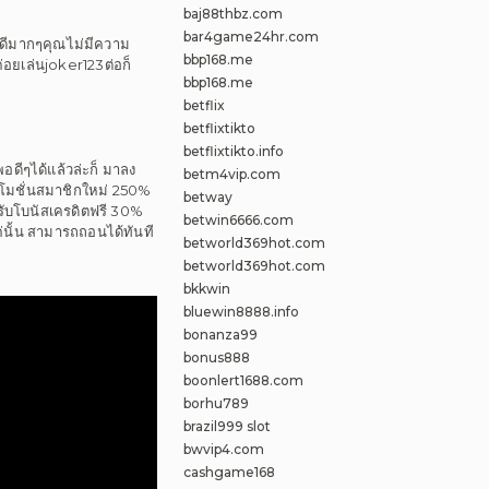
baj88thbz.com
bar4game24hr.com
ที่ดีมากๆคุณไม่มีความ
bbp168.me
่อยเล่นjoker123ต่อก็
bbp168.me
betflix
betflixtikto
betflixtikto.info
ีๆได้แล้วล่ะก็ มาลง
betm4vip.com
ปรโมชั่นสมาชิกใหม่ 250%
betway
รับโบนัสเครดิตฟรี 30%
betwin6666.com
นั้น สามารถถอนได้ทันที
betworld369hot.com
betworld369hot.com
bkkwin
bluewin8888.info
bonanza99
bonus888
boonlert1688.com
borhu789
brazil999 slot
bwvip4.com
cashgame168