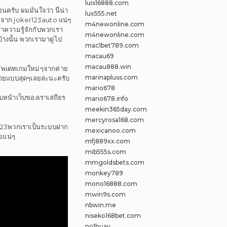
luis16888.com
รับ ผมมั่นใจว่า นี่น่า
lux555.net
นต์จาก joker123auto แน่ๆ
m4newonline.com
ทำความรู้จักกับพวกเรา
m4newonline.com
บ้างนั้น พวกเรามาดูไป
mac1bet789.com
macau69
macau888.win
อัพเดทเกมใหม่ๆจากค่าย
marinapluss.com
รายแบบสุดๆเลยล่ะนะครับ
mario678
บบหน้าเว็บของเราเสถียร
mario678.info
meekin365day.com
mercyrosa168.com
์123พวกเราเป็นระบบฝาก
mexicanoo.com
ยแน่ๆ
mfj889xx.com
mib555s.com
mmgoldsbets.com
monkey789
mono16888.com
mwin9s.com
nbwin.me
niseko168bet.com
no1huay