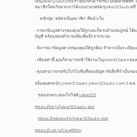
เล่นjoker123autoกับเรา คุณก็สามารถรับโบนัสเครดิตฟรี 3
สมาชิกใหม่กับพวกเราได้แบบง่ายๆสมัครjoker123autoฟรี ไม่
• คลิกปุ่ม ‘สมัครเป็นสมาชิก’ ที่หน้าเว็บ
• กรอกข้อมูลต่างๆของคุณให้ถูกและก็ครบถ้วนสมบูรณ์ ได้แก่
บัญชี พร้อมตอบคำถามเพิ่มเติมอีกจากระบบ
• พิจารณาข้อมูลต่างๆของคุณให้ถูกต้อง ถ้าหากเป็นระเบีย
• เพียงเท่านี้ คุณก็สามารถเข้าใช้งานเว็บjoker123autoของ
• คุณสามารถกดรับโปรโมชั่นที่ตอบปัญหากับสิ่งที่จำเป็นขอ
สล็อตแตกหนัก joker123auto joker123auto.com 5 ต.ค. 
ขอขอบพระคุณเว็ปไซต์
joker123
https://bit.ly/joker123auto-slot
https://rebrand.ly/joker123auto-slot
https://cutt.ly/CexRf9Jn