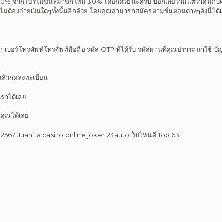
0% จากโปรโมชั่นสมาชิกใหม่ 30% ได้อีกด้วยนะครับ บอกเลยว่ามีแต่ว่าคุ้มกับค
ต้องจ่ายเงินใดๆทั้งนั้นอีกด้วย โดยคุณสามารถสมัครตามขั้นตอนต่างๆดังนี้ได้
 เบอร์โทรศัพท์โทรศัพท์มือถือ รหัส OTP ที่ได้รับ รหัสผ่านที่คุณปรารถนาใช้ บั
บแล้วกดลงทะเบียน
เราได้เลย
งคุณได้เลย
2567 Juanita casino online joker123autoเว็บไหนดี Top 63