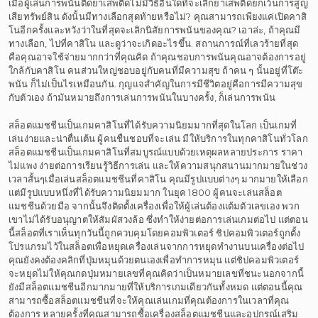
เมื่อผู้เล่นการพนันติดยาเสพติดไม่มีวิธีอื่นใดที่จะเลิกยาเสพติดยกเว้นการสูญ
เสียทรัพย์สิน ดังนั้นมีทางเลือกสุดท้ายหรือไม่? คุณสามารถเพียงแค่เปิดคาสิ
โนอีกครั้งและหวังว่าในที่สุดจะเลิกนิสัยการพนันของคุณ? เอาล่ะ, ถ้าคุณมี
ทางเลือก, ไปที่คาสิโน และดูว่าจะเกิดอะไรขึ้น. สถานการณ์ที่เลวร้ายที่สุด
คือคุณอาจใช้จ่ายมากกว่าที่คุณคิด ถ้าคุณชอบการพนันคุณอาจต้องการอยู่
ใกล้กับคาสิโน คนส่วนใหญ่ชอบอยู่กับคนที่มีความสุข ถ้าคน ๆ นั้นอยู่ที่โต๊ะ
พนัน ก็ไม่เป็นไรเหมือนกัน. กุญแจสําคัญในการมีชีวิตอยู่คือการมีความสุข
กับตัวเอง ถ้ามันหมายถึงการเล่นการพนันในบางครั้ง, ก็เล่นการพนัน
สล็อตแมชชีนเป็นเกมคาสิโนที่ได้รับความนิยมมากที่สุดในโลก เป็นเกมที่
เล่นง่ายและน่าตื่นเต้น ผู้คนชื่นชอบที่จะเล่น มีให้บริการในทุกคาสิโนทั่วโลก
สล็อตแมชชีนเป็นเกมคาสิโนที่สมบูรณ์แบบด้วยเหตุผลหลายประการ ราคา
ไม่แพง ง่ายต่อการเรียนรู้วิธีการเล่น และให้ความสนุกสนานมากมายในช่วง
เวลาสั้นๆเมื่อเล่นสล็อตแมชชีนที่คาสิโน คุณมีรูปแบบต่างๆ มากมายให้เลือก
แต่มีรูปแบบหนึ่งที่ได้รับความนิยมมาก ในยุค 1800 ผู้คนจะเล่นสล็อต
แมชชีนด้วยมือ จากนั้นจึงติดตั้งเครื่องเพื่อให้ผู้เล่นต้องแต้มตัวเลขเอง พวก
เขาไม่ได้รับอนุญาตให้สัมผัสวงล้อ ซึ่งทำให้ง่ายต่อการเล่นเกมต่อไป แต่ตอน
นี้สล็อตที่เราเห็นทุกวันนี้ถูกควบคุมโดยคอมพิวเตอร์ ชิปคอมพิวเตอร์ถูกตั้ง
โปรแกรมไว้ในสล็อตเพื่อหยุดเครื่องเล่นจากการหยุดทำงานบนเครื่องต่อไป
คุณยังคงต้องคลิกที่ปุ่มหมุนด้วยตนเองเพื่อทำการหมุน แต่ชิปคอมพิวเตอร์
จะหยุดไม่ให้คุณกดปุ่มหมายเลขที่คุณคิดว่าเป็นหมายเลขที่ชนะนอกจากนี้
ยังมีสล็อตแมชชีนอีกมากมายที่ให้บริการเกมเดียวกันทั้งหมด แต่ตอนนี้คุณ
สามารถซื้อสล็อตแมชชีนที่จะให้คุณเล่นเกมที่คุณต้องการในเวลาที่คุณ
ต้องการ หลายครั้งที่คุณสามารถซื้อเครื่องสล็อตแมชชีนและอุปกรณ์เสริม