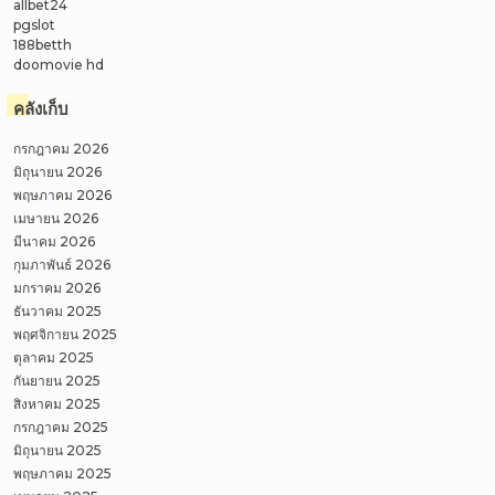
allbet24
pgslot
188betth
doomovie hd
คลังเก็บ
กรกฎาคม 2026
มิถุนายน 2026
พฤษภาคม 2026
เมษายน 2026
มีนาคม 2026
กุมภาพันธ์ 2026
มกราคม 2026
ธันวาคม 2025
พฤศจิกายน 2025
ตุลาคม 2025
กันยายน 2025
สิงหาคม 2025
กรกฎาคม 2025
มิถุนายน 2025
พฤษภาคม 2025