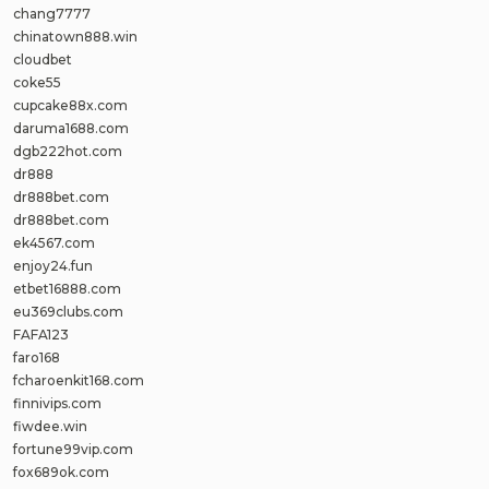
chang7777
chinatown888.win
cloudbet
coke55
cupcake88x.com
daruma1688.com
dgb222hot.com
dr888
dr888bet.com
dr888bet.com
ek4567.com
enjoy24.fun
etbet16888.com
eu369clubs.com
FAFA123
faro168
fcharoenkit168.com
finnivips.com
fiwdee.win
fortune99vip.com
fox689ok.com