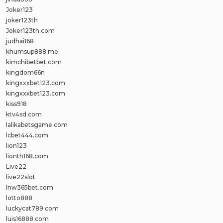
Joker123
joker123th
Joker123th.com
judhai168
khumsup888.me
kimchibetbet.com
kingdom66n
kingxxxbet123.com
kingxxxbet123.com
kiss918
ktv4sd.com
lalikabetsgame.com
lcbet444.com
lion123
lionth168.com
Live22
live22slot
lnw365bet.com
lotto888
luckycat789.com
luis16888.com