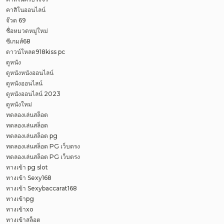
คาสิโนออนไลน์
จ๊วด 69
ชื่อหมวดหมู่ใหม่
ซีเกมส์68
ดาวน์โหลด918kiss pc
ดูหนัง
ดูหนังหนังออนไลน์
ดูหนังออนไลน์
ดูหนังออนไลน์ 2023
ดูหนังใหม่
ทดลองเล่นสล็อต
ทดลองเล่นสล็อต
ทดลองเล่นสล็อต pg
ทดลองเล่นสล็อต PG เว็บตรง
ทดลองเล่นสล็อต PG เว็บตรง
ทางเข้า pg slot
ทางเข้า Sexy168
ทางเข้า Sexybaccarat168
ทางเข้าpg
ทางเข้าxo
ทางเข้าสล็อต