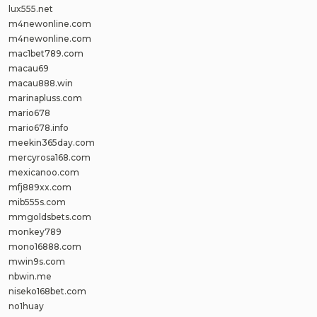
lux555.net
m4newonline.com
m4newonline.com
mac1bet789.com
macau69
macau888.win
marinapluss.com
mario678
mario678.info
meekin365day.com
mercyrosa168.com
mexicanoo.com
mfj889xx.com
mib555s.com
mmgoldsbets.com
monkey789
mono16888.com
mwin9s.com
nbwin.me
niseko168bet.com
no1huay