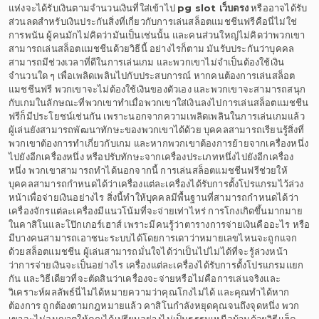
แห่งจะได้รับเงินตามจำนวนเงินที่ใส่เข้าไป
pg slot เว็บตรง
หรืออาจได้รับ
ส่วนลดสำหรับเงินประกันสิ่งที่เกี่ยวกับการเล่นสล็อตแมชชีนฟรีคือนี่ไม่ใช่
การพนัน ผู้คนมักไม่คิดว่ามันเป็นเช่นนั้น และคนส่วนใหญ่ไม่คิดว่าพวกเขา
สามารถเล่นสล็อตแมชชีนด้วยวิธีนี้ อย่างไรก็ตาม มันรับประกันว่าบุคคล
สามารถมีช่วงเวลาที่ดีในการเล่นเกม และพวกเขาไม่จำเป็นต้องใช้เงิน
จำนวนใด ๆ เพื่อเพลิดเพลินไปกับประสบการณ์ หากคนต้องการเล่นสล็อต
แมชชีนฟรี พวกเขาจะไม่ต้องใช้เงินของตัวเอง และพวกเขาจะสามารถสนุก
กับเกมในลักษณะที่พวกเขาทำเมื่อพวกเขาใส่เงินลงไปการเล่นสล็อตแมชชีน
ฟรีก็มีประโยชน์เช่นกัน เพราะนอกจากความเพลิดเพลินในการเล่นเกมแล้ว
ผู้เล่นยังสามารถพัฒนาทักษะของพวกเขาได้ด้วย บุคคลสามารถเรียนรู้สิ่งที่
พวกเขาต้องการทำเกี่ยวกับเกม และหากพวกเขาต้องการย้ายจากเครื่องหนึ่ง
ไปยังอีกเครื่องหนึ่ง หรือปรับทักษะจากเครื่องประเภทหนึ่งไปยังอีกเครื่อง
หนึ่ง พวกเขาสามารถทำได้นอกจากนี้ การเล่นสล็อตแมชชีนฟรีช่วยให้
บุคคลสามารถกำหนดได้ว่าเครื่องแต่ละเครื่องได้รับการตั้งโปรแกรมไว้ล่วง
หน้าเพื่อจ่ายเงินอย่างไร สิ่งนี้ทำให้บุคคลมีพื้นฐานที่สามารถกำหนดได้ว่า
เครื่องจักรแต่ละเครื่องมีแนวโน้มที่จะจ่ายเท่าไหร่ การโกงเกิดขึ้นมากมาย
ในคาสิโนและโป๊กเกอร์เฮาส์ เพราะมีคนรู้ว่าตารางการจ่ายเงินคืออะไร หรือ
มีบางคนสามารถเอาชนะระบบได้โดยการเดาว่าหมายเลขไหนจะถูกแจก
ด้วยสล็อตแมชชีน ผู้เล่นสามารถมั่นใจได้ว่าเป็นไปไม่ได้ที่จะรู้ล่วงหน้า
ว่าการจ่ายเงินจะเป็นอย่างไร เครื่องแต่ละเครื่องได้รับการตั้งโปรแกรมแยก
กัน และวิธีเดียวที่จะตัดสินว่าเครื่องจะจ่ายหรือไม่คือการเล่นจริงและ
วิเคราะห์ผลลัพธ์นี่ไม่ได้หมายความว่าคุณโกงไม่ได้ และคุณทำได้หาก
ต้องการ ถูกต้องตามกฎหมายแล้ว คาสิโนกำลังหยุดคุณจนถึงจุดหนึ่ง พวก