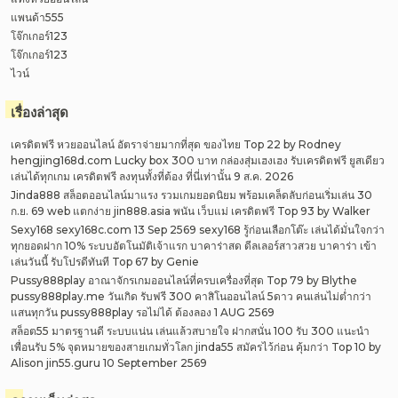
แพนด้า555
โจ๊กเกอร์123
โจ๊กเกอร์123
ไวน์
เรื่องล่าสุด
เครดิตฟรี หวยออนไลน์ อัตราจ่ายมากที่สุด ของไทย Top 22 by Rodney
hengjing168d.com Lucky box 300 บาท กล่องสุ่มเฮงเฮง รับเครดิตฟรี ยูสเดียว
เล่นได้ทุกเกม เครดิตฟรี ลงทุนทั้งที่ต้อง ที่นี่เท่านั้น 9 ส.ค. 2026
Jinda888 สล็อตออนไลน์มาแรง รวมเกมยอดนิยม พร้อมเคล็ดลับก่อนเริ่มเล่น 30
ก.ย. 69 web แตกง่าย jin888.asia พนัน เว็บแม่ เครดิตฟรี Top 93 by Walker
Sexy168 sexy168c.com 13 Sep 2569 sexy168 รู้ก่อนเลือกโต๊ะ เล่นได้มั่นใจกว่า
ทุกยอดฝาก 10% ระบบอัตโนมัติเจ้าแรก บาคาร่าสด ดีลเลอร์สาวสวย บาคาร่า เข้า
เล่นวันนี้ รับโปรดีทันที Top 67 by Genie
Pussy888play อาณาจักรเกมออนไลน์ที่ครบเครื่องที่สุด Top 79 by Blythe
pussy888play.me วันเกิด รับฟรี 300 คาสิโนออนไลน์ 5ดาว คนเล่นไม่ต่ำกว่า
แสนทุกวัน pussy888play รอไม่ได้ ต้องลอง 1 AUG 2569
สล็อต55 มาตรฐานดี ระบบแน่น เล่นแล้วสบายใจ ฝากสนั่น 100 รับ 300 แนะนำ
เพื่อนรับ 5% จุดหมายของสายเกมทั่วโลก jinda55 สมัครไว้ก่อน คุ้มกว่า Top 10 by
Alison jin55.guru 10 September 2569