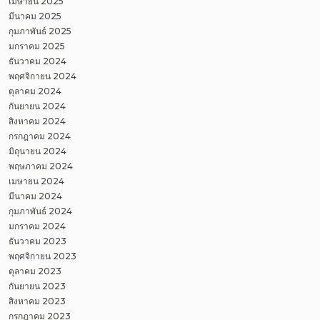
เมษายน 2025
มีนาคม 2025
กุมภาพันธ์ 2025
มกราคม 2025
ธันวาคม 2024
พฤศจิกายน 2024
ตุลาคม 2024
กันยายน 2024
สิงหาคม 2024
กรกฎาคม 2024
มิถุนายน 2024
พฤษภาคม 2024
เมษายน 2024
มีนาคม 2024
กุมภาพันธ์ 2024
มกราคม 2024
ธันวาคม 2023
พฤศจิกายน 2023
ตุลาคม 2023
กันยายน 2023
สิงหาคม 2023
กรกฎาคม 2023