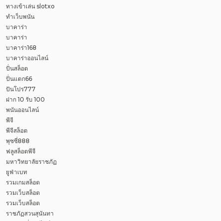
ทางเข้าเล่น slotxo
ทำเว็บพนัน
บาคาร่า
บาคาร่า
บาคาร่า168
บาคาร่าออนไลน์
ปั่นสล็อต
ปั่นแตก66
ปันโปร777
ฝาก 10 รับ 100
พนันออนไลน์
พีจี
พีจีสล็อต
พุซซี่888
ฟลูสล็อตพีจี
มหาวิทยาลัยราชภัฏ
ยูฟ่าเบท
รวมเกมสล็อต
รวมเว็บสล็อต
รวมเว็บสล็อต
ราชภัฏสวนสุนันทา