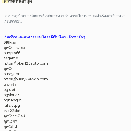
ความเห็นล่าสุด
การบรรลุเป้าหมายมักมาพร้อมกับการยอมรับความไม่ประสบผลสำเร็จแล้วก็การเล่า
เรียนจากมัน
เว็บสล็อตและบาคาร่าของโครตดีเว็บนี้เล่นแล้วรวยจัดๆ
918kiss
ดูหนังออนไลน์
punpro66
sagame
https://joker123auto.com
ดูหนัง
pussy888
https://pussy888win.com
บาคาร่า
pg slot
pgslot77
pgheng99
fullslotpg
live22slot
ดูหนังออนไลน์
ดูหนังฟรี
ดูหนังhd