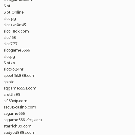
Slot
Slot Online
slot pg
slot เครดิตฟรี
slot1111ok.com
slot168
slot777
slotgame6666
slotpg
Slotxo
slotxo24hr
spbetflik888.com
spinix
sqgame555s.com
sretthi99
ss168vip.com
ssc915casino.com
ssgame666
ssgame666 เข้าสู่ระบบ
starrich99.com
sudyod888s.com