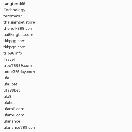
tangtem168
Technology
temmax69
thaisiambet.store
thehulk888.com
tia8kingbet.com
tkbpgg.com
tkbpgg.com
tr1688.info
Travel
tree78999.com
udee365day.com
ufa
ufa11bet
Ufa89bet
ufa9r
ufabet
ufam11.com
ufam11.com
ufanance
ufanance789.com