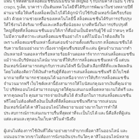
แฟน ๆ ที่ติดตามสล็อตแมชชีนนั้นมีขนาดใหญ่พอ ๆ กับเกมคาสิโนอื่น ๆ เช่น
craps, รูเล็ต, บาคาร่า เป็นต้นเทคโนโลยีที่ได้รับการพัฒนาในช่วงหลายปีที่
ผ่านมาเพื่อให้เครื่องสล็อตเป็นไปได้ได้ถูกนำไปใช้กับอินเทอร์เน็ตเรียบร้อย
แล้ว ด้วยความช่วยเหลือของเทคโนโลยีนี้ สล็อตแมชชีนได้รับการปรับปรุง
ให้ใช้งานได้จริงมากขึ้นและเหลือเชื่อน้อยลง บางทีหนึ่งในการปรับปรุงที่
ใหญ่ที่สุดที่สล็อตแมชชีนมอบให้เราก็คือมันเป็นมิตรกับผู้ใช้ แม้ว่าคนๆ หนึ่ง
ไม่มีความคิดว่าจะเล่นสล็อตแมชชีนอย่างไร แต่ก็ไม่มีอะไรต้องเสียใจ
เพราะสล็อตแมชชีนเหล่านี้เล่นค่อนข้างง่ายตั้งแต่เริ่มแรก สล็อตแมชชีนได้
รับความนิยมอย่างมาก เนื่องจากผู้คนชื่นชอบที่จะเล่น ผู้คนจำนวนมากทำ
เงินหลายล้านดอลลาร์หรือหลายร้อยล้านดอลลาร์จากการเล่นสล็อตแมชชีน
แม้ว่าจะมีบริษัทออนไลน์มากมายที่ให้บริการสล็อตแมชชีนเหล่านี้ แต่บน
อินเทอร์เน็ตสามารถสนุกกับการเล่นได้ฟรี นี่เป็นตัวเลือกที่ดีที่จะเพลิดเพลิน
โดยไม่ต้องคิดว่าให้เงินสำหรับผู้ที่ต้องการเล่นสล็อตแมชชีนฟรี มีเว็บไซต์
มากมายที่สามารถช่วยคุณได้ นอกเหนือจากการให้บริการสล็อตแมชชีน
จำนวนมากฟรี เว็บไซต์เหล่านี้ยังสามารถให้โบนัสแก่คุณจากเงินที่คุณจ่าย
ไป บริษัทออนไลน์สามารถอนุญาตให้คุณเล่นเกมสล็อตหลายเกมได้ฟรี และ
หากคุณพอใจ คุณสามารถจ่ายเงินคืนได้ ตัวเลือกในการเล่นสล็อตแมชชีน
ฟรีโดยไม่ต้องคิดถึงเงินเป็นสิ่งที่ดีสล็อตแมชชีนฟรีสามารถเล่นบน
อินเทอร์เน็ตได้ คาสิโนออนไลน์ได้พยายามอย่างมากในการทำให้
ประสบการณ์การเล่นเกมราบรื่นที่สุดเท่าที่จะเป็นไปได้ และนี่คือสิ่งที่ผู้เล่น
แต่ละคนและทุกคนในเว็บคาสิโนคำนึงถึง
ผู้เล่นไม่ต้องการใช้เงินที่ได้มาอย่างยากลำบากเพื่อคาสิโนออนไลน์ และ
แน่นอนว่าพวกเขาไม่ต้องการนั่งรอเงินประกันใดๆ คาสิโนออนไลน์หลาย