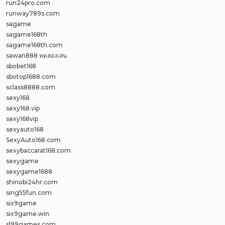
run24pro.com
runway789s.com
sagame
sagame168th
sagame168th.com
sawan888 ทดลองเล่น
sbobet168
sbotop1688.com
sclass8888.com
sexy168
sexy168.vip
sexy168vip
sexyauto168
SexyAuto168.com
sexybaccarat168.com
sexygame
sexygame1688
shinobi24hr.com
sing55fun.com
six9game
six9game.win
sl99games.com