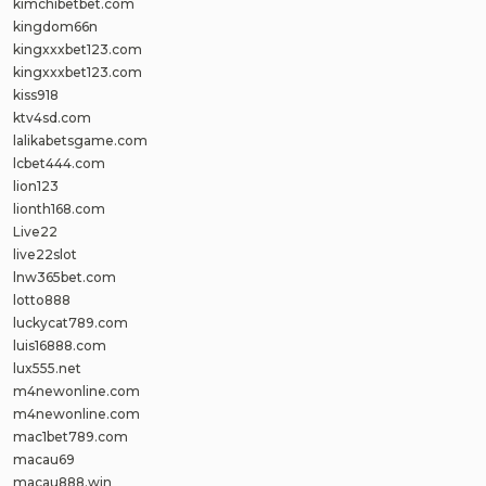
kimchibetbet.com
kingdom66n
kingxxxbet123.com
kingxxxbet123.com
kiss918
ktv4sd.com
lalikabetsgame.com
lcbet444.com
lion123
lionth168.com
Live22
live22slot
lnw365bet.com
lotto888
luckycat789.com
luis16888.com
lux555.net
m4newonline.com
m4newonline.com
mac1bet789.com
macau69
macau888.win