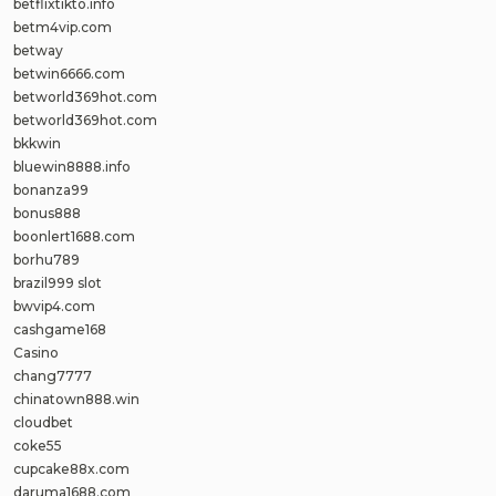
betflixtikto.info
betm4vip.com
betway
betwin6666.com
betworld369hot.com
betworld369hot.com
bkkwin
bluewin8888.info
bonanza99
bonus888
boonlert1688.com
borhu789
brazil999 slot
bwvip4.com
cashgame168
Casino
chang7777
chinatown888.win
cloudbet
coke55
cupcake88x.com
daruma1688.com