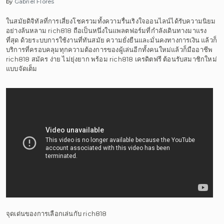
by
Gabriel Flores
ในสมัยดิจิทัลที่การเสี่ยงโชครวมทั้งความรื่นเริงใจออนไลน์ได้รับความนิยม
อย่างล้นหลาม rich818 ถือเป็นหนึ่งในแพลตฟอร์มที่กำลังเดินทางมาแรง
ที่สุด ด้วยระบบการใช้งานที่ทันสมัย ความยั่งยืนและมั่นคงทางการเงิน แล้วก็
บริการที่ครอบคลุมทุกความต้องการของผู้เล่นอีกทั้งคนใหม่แล้วก็มืออาชีพ
rich818 สมัคร ง่าย ไม่ยุ่งยาก พร้อม rich818 เครดิตฟรี ต้อนรับสมาชิกใหม่
แบบจัดเต็ม
จุดเด่นของการเลือกเล่นกับ rich818