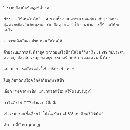
1. ระบบป้องกันข้อมูลที่ล้ำยุค
rich818 ใช้เทคโนโลยี SSL รวมทั้งระบบความปลอดภัยระดับสูงในการ
คุ้มครองป้องกันข้อมูลของสมาชิกทุกคน ทำให้ท่านสามารถใช้งานได้อย่าง
แน่ใจ
2. การคลังมั่นคง ฝาก-ถอนอัตโนมัติ
ด้วยระบบการคลังที่ล้ำยุค ฝากถอนเร็วข้างในไม่กี่วินาที rich818 รับประกัน
ความถูกต้องชัดเจนทุกยอดธุรกรรม พร้อมบริการตลอด 24 ชั่วโมง
แนวทางการสมัครแล้วก็เข้าใช้งาน rich818
ไปสู่เว็บหลักหรือคลิกลิงก์ปากทางเข้า
เลือก “สมัครสมาชิก” และก็กรอกข้อมูลให้ครบบริบรูณ์
การันตีรหัส OTP ผ่านเบอร์มือถือ
เข้าระบบรวมทั้งเลือกรับโปรโมชั่น rich818 เครดิตฟรี ได้ทันที
คำถามที่มักพบ (FAQ)