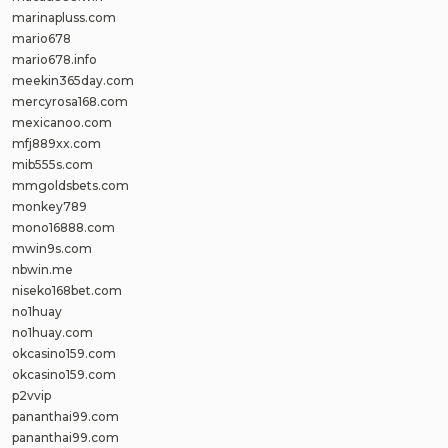
marinapluss.com
mario678
mario678.info
meekin365day.com
mercyrosa168.com
mexicanoo.com
mfj889xx.com
mib555s.com
mmgoldsbets.com
monkey789
mono16888.com
mwin9s.com
nbwin.me
niseko168bet.com
no1huay
no1huay.com
okcasino159.com
okcasino159.com
p2vvip
pananthai99.com
pananthai99.com