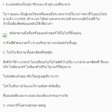
1. ระบบสมัครเป็นสมาชิกและเข้าสู่ระบบที่สะดวก
ไม่ว่าคุณจะเป็นผู้เล่นใหม่หรือเคยมีประสบการณ์ในวงการคาสิโนออนไลน์
มาแล้ว rich818 เข้าระบบ ได้อย่างสะดวกสบายด้วยระบบอัตโนมัติ ไม่
จำเป็นต้องติดต่อแอดมินให้เสียเวลา
สมัครผ่านมือถือหรือคอมพิวเตอร์ได้ในไม่กี่ขั้นตอน
การันตีตัวตนรวดเร็ว ระบบรักษาความปลอดภัยขั้นสูง
2. โปรโมชั่นรวมทั้งเครดิตฟรีสุดคุ้ม
สิ่งที่ทำให้ rich818 ไม่เหมือนกับเว็บไซต์ทั่วไปเป็น rich818 เครดิตฟรี ที่แจก
จริง ไม่ต้องแชร์ ไม่ต้องทำเทิร์นโอเวอร์ให้ยุ่งยาก
โบนัสต้อนรับสมาชิกใหม่สูงสุดถึง 100%
โปรโมชั่นรายวันและก็รายสัปดาห์จัดเต็ม
คืนยอดเสียและระบบสะสมแต้มแลกของรางวัล
3. เกมคาสิโนครบทุกหมวดหมู่