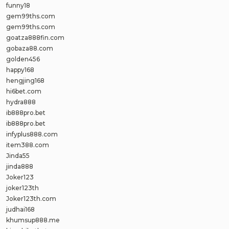
funny18
gem99ths.com
gem99ths.com
goatza888fin.com
gobaza88.com
golden456
happy168
hengjing168
hi6bet.com
hydra888
ib888pro.bet
ib888pro.bet
infyplus888.com
item388.com
Jinda55
jinda888
Joker123
joker123th
Joker123th.com
judhai168
khumsup888.me