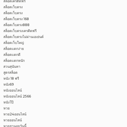
สล็อตเครดิตฟรี
สล็อตเว็บตรง
สล็อตเว็บตรง
สล็อตเว็บตรง 168
สล็อตเว็บตรง888
สล็อตเว็บตรงเครดิตฟรี
สล็อตเว็บตรงไม่ผ่านเอเย่นต์
สล็อตเว็บใหญ่
สล็อตแตกง่าย
สล็อตแตกดี
สล็อตแตกหนัก
สวนสุนันทา
สูตรสล็อต
หนัง 18 ฟรี
หนัง69
หนังออนไลน์
หนังออนไลน์ 2566
หนังโป๊
หวย
หวย24ออนไลน์
หวยออนไลน์
หวยฮานอยวันนี้