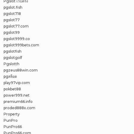
Pgslot เว็บตรง
pgslot.fish
pgslot718
pgslot77
pgslot77.com
pgslot99
pgslot9999.co
pgslot999bets.com
pgslotfish
pgslotgolf
Pgslotth
pgzeus88win.com
pgสล็อต
play97vip.com
pokbet88
power999.net
premium66.info
proded888x.com
Property
PunPro
PunPro66
PunPro66.com