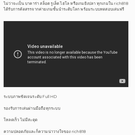
ไม่ว่าจะเป็น บาคาร่า สล็อต รูเล็ต ไฮโล หรือเกมยิงปลา ทุกเกมใน rich818
ได้รับการคัดสรรจากค่ายเกมชั้นนำระดับโลก พร้อมระบบทดสอบเล่นฟรี
ระบบภาพชัดเจนระดับ Full HD
รองรับการเล่นผ่านมือถือทุกระบบ
โหลดเร็ว ไม่มีสะดุด
ความปลอดภัยและก็ความน่าวางใจของ rich818