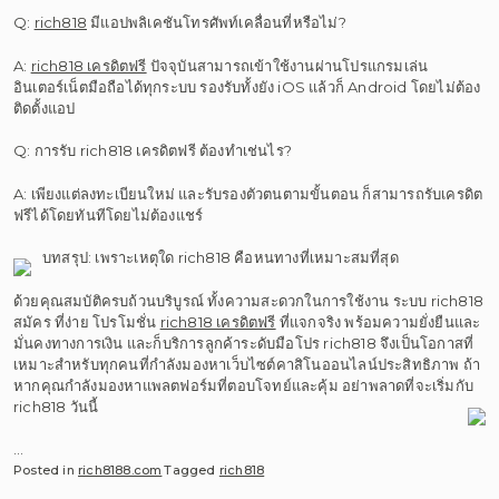
Q:
rich818
มีแอปพลิเคชันโทรศัพท์เคลื่อนที่หรือไม่?
A:
rich818 เครดิตฟรี
ปัจจุบันสามารถเข้าใช้งานผ่านโปรแกรมเล่น
อินเตอร์เน็ตมือถือได้ทุกระบบ รองรับทั้งยัง iOS แล้วก็ Android โดยไม่ต้อง
ติดตั้งแอป
Q: การรับ rich818 เครดิตฟรี ต้องทำเช่นไร?
A: เพียงแต่ลงทะเบียนใหม่ และรับรองตัวตนตามขั้นตอน ก็สามารถรับเครดิต
ฟรีได้โดยทันทีโดยไม่ต้องแชร์
บทสรุป: เพราะเหตุใด rich818 คือหนทางที่เหมาะสมที่สุด
ด้วยคุณสมบัติครบถ้วนบริบูรณ์ ทั้งความสะดวกในการใช้งาน ระบบ rich818
สมัคร ที่ง่าย โปรโมชั่น
rich818 เครดิตฟรี
ที่แจกจริง พร้อมความยั่งยืนและ
มั่นคงทางการเงิน และก็บริการลูกค้าระดับมือโปร rich818 จึงเป็นโอกาสที่
เหมาะสำหรับทุกคนที่กำลังมองหาเว็บไซต์คาสิโนออนไลน์ประสิทธิภาพ ถ้า
หากคุณกำลังมองหาแพลตฟอร์มที่ตอบโจทย์และคุ้ม อย่าพลาดที่จะเริ่มกับ
rich818 วันนี้
…
Posted in
rich8188.com
Tagged
rich818