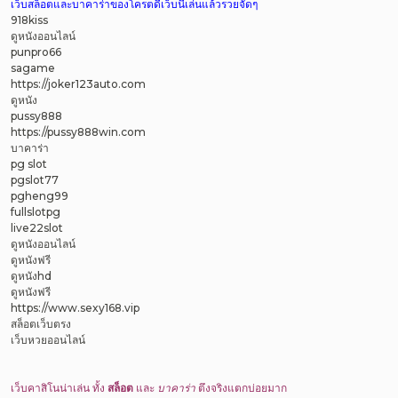
เว็บสล็อตและบาคาร่าของโครตดีเว็บนี้เล่นแล้วรวยจัดๆ
918kiss
ดูหนังออนไลน์
punpro66
sagame
https://joker123auto.com
ดูหนัง
pussy888
https://pussy888win.com
บาคาร่า
pg slot
pgslot77
pgheng99
fullslotpg
live22slot
ดูหนังออนไลน์
ดูหนังฟรี
ดูหนังhd
ดูหนังฟรี
https://www.sexy168.vip
สล็อตเว็บตรง
เว็บหวยออนไลน์
เว็บคาสิโนน่าเล่น ทั้ง
สล็อต
และ
บาคาร่า
ตึงจริงแตกบ่อยมาก