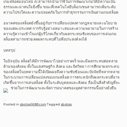
เกมสล็อตออนไลน์ AI สามารถนำมาใช้ในการพัฒนาเกมให้มีความเป็น
ธรรมและน่าสนใจยิ่งขึ้น ขณะที่เทคโนโลยีบล็อกเชนสามารถเพิ่มระดับ
ความโปร่งใสและความปลอดภัยในการทำธุรกรรมการเงินผ่านเกมสล็อต
อนาคตของสล็อตยังขึ้นอยู่กับการเปลี่ยนแปลงทางกฎหมายและนโยบาย
ของแต่ละประเทศ การรับรู้อย่างเหมาะสมและความพยายามในการสร้าง
ความรู้ความเข้าใจแก่ผู้บริโภคเกี่ยวกับผลกระทบเชิงลบของการเล่นเกม
สล็อตสามารถช่วยลดผลกระทบที่ไม่พึงประสงค์ลงได้
บทสรุป
ในปัจจุบัน สล็อตได้มีการพัฒนาไปอย่างรวดเร็วและมีผลกระทบต่อหลาย
ด้านของสังคม ทั้งในแง่เศรษฐกิจ สังคม และจิตวิทยา การศึกษาผลกระทบ
ของสล็อตในบทความนี้ได้เปิดเผยถึงความซับซ้อนและปัจจัยที่หลากหลาย
ในกระบวนการเปลี่ยนแปลงของเกมสล็อต การตระหนักถึงผลกระทบที่อาจ
เกิดขึ้นจากการเล่นสล็อต ทั้งในระดับบุคคลและสังคม ถือเป็นสิ่งสำคัญที่จะ
ช่วยในการพัฒนาและจัดการอนาคตของอุตสาหกรรมนี้อย่างยั่งยืน
…
Posted in
sbotop1688.com
Tagged
sbotop