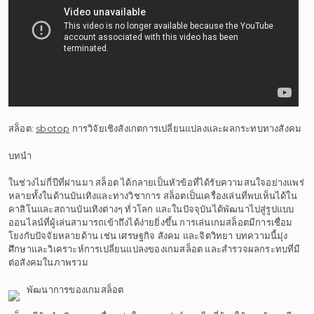
สล็อต:
sbotop
การวิจัยเชิงสังเกตการเปลี่ยนแปลงและผลกระทบทางสังคม
บทนำ
ในช่วงไม่กี่ปีที่ผ่านมา สล็อต ได้กลายเป็นหัวข้อที่ได้รับความสนใจอย่างแพร่
หลายทั้งในด้านบันเทิงและทางวิชาการ สล็อตเป็นเครื่องเล่นที่พบเห็นได้ใน
คาสิโนและสถานบันเทิงต่างๆ ทั่วโลก และในปัจจุบันได้พัฒนาไปสู่รูปแบบ
ออนไลน์ที่ผู้เล่นสามารถเข้าถึงได้ง่ายยิ่งขึ้น การเล่นเกมสล็อตมีการเชื่อม
โยงกับปัจจัยหลายด้าน เช่น เศรษฐกิจ สังคม และจิตวิทยา บทความนี้มุ่ง
ศึกษาและวิเคราะห์การเปลี่ยนแปลงของเกมสล็อต และสำรวจผลกระทบที่มี
ต่อสังคมในภาพรวม
พัฒนาการของเกมสล็อต