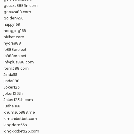
goatza888fin.com
gobaza88.com
golden456
happy168
hengjing168
hi6bet.com
hydra888
ib888pro.bet
ib888pro.bet
infyplus888.com
item388.com
Jinda55
jinda888
Joker123
joker123th
Joker123th.com
judhai168
khumsup888.me
kimchibetbet.com
kingdom66n
kingxxxbet123.com