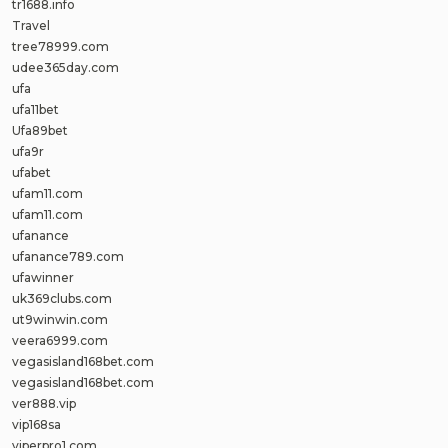
tr1688.info
Travel
tree78999.com
udee365day.com
ufa
ufa11bet
Ufa89bet
ufa9r
ufabet
ufam11.com
ufam11.com
ufanance
ufanance789.com
ufawinner
uk369clubs.com
ut9winwin.com
veera6999.com
vegasisland168bet.com
vegasisland168bet.com
ver888.vip
vip168sa
viperpro1.com