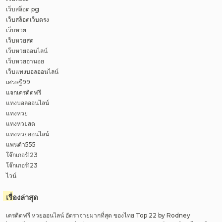
เว็บสล็อต pg
เว็บสล็อตเว็บตรง
เว็บหวย
เว็บหวยสด
เว็บหวยออนไลน์
เว็บหวยฮานอย
เว็บแทงบอลออนไลน์
เศรษฐี99
แจกเครดิตฟรี
แทงบอลออนไลน์
แทงหวย
แทงหวยสด
แทงหวยออนไลน์
แพนด้า555
โจ๊กเกอร์123
โจ๊กเกอร์123
ไวน์
เรื่องล่าสุด
เครดิตฟรี หวยออนไลน์ อัตราจ่ายมากที่สุด ของไทย Top 22 by Rodney