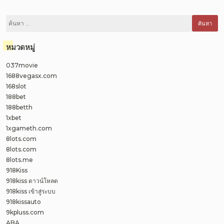
ค้นหา
สำหรับ:
หมวดหมู่
037movie
1688vegasx.com
168slot
188bet
188betth
1xbet
1xgameth.com
8lots.com
8lots.com
8lots.me
918Kiss
918kiss ดาวน์โหลด
918kiss เข้าสู่ระบบ
918kissauto
9kpluss.com
ABA