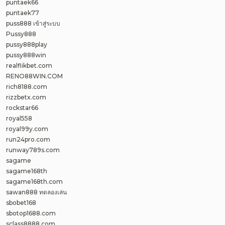
puntaek66
puntaek77
puss888 เข้าสู่ระบบ
Pussy888
pussy888play
pussy888win
realflikbet.com
RENO88WIN.COM
rich8188.com
rizzbetx.com
rockstar66
royal558
royal99y.com
run24pro.com
runway789s.com
sagame
sagame168th
sagame168th.com
sawan888 ทดลองเล่น
sbobet168
sbotop1688.com
sclass8888.com