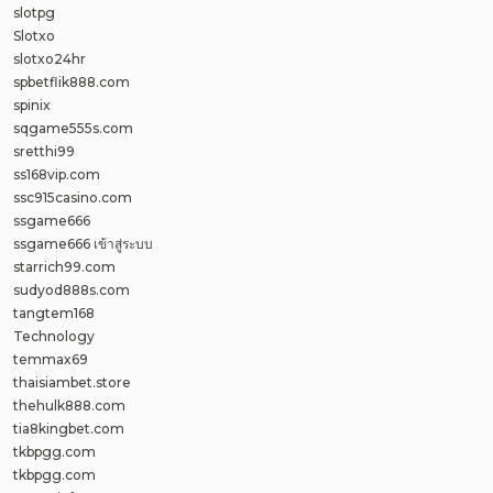
slotpg
Slotxo
slotxo24hr
spbetflik888.com
spinix
sqgame555s.com
sretthi99
ss168vip.com
ssc915casino.com
ssgame666
ssgame666 เข้าสู่ระบบ
starrich99.com
sudyod888s.com
tangtem168
Technology
temmax69
thaisiambet.store
thehulk888.com
tia8kingbet.com
tkbpgg.com
tkbpgg.com