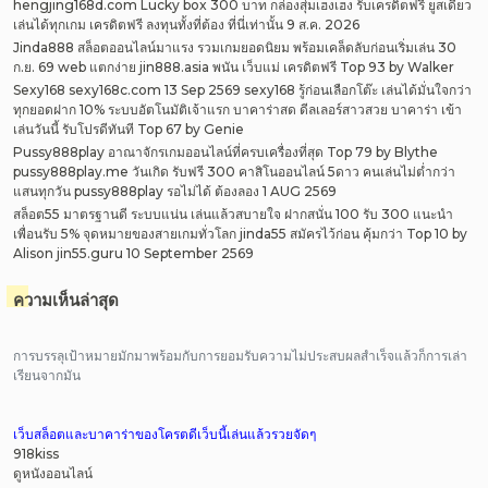
hengjing168d.com Lucky box 300 บาท กล่องสุ่มเฮงเฮง รับเครดิตฟรี ยูสเดียว
เล่นได้ทุกเกม เครดิตฟรี ลงทุนทั้งที่ต้อง ที่นี่เท่านั้น 9 ส.ค. 2026
Jinda888 สล็อตออนไลน์มาแรง รวมเกมยอดนิยม พร้อมเคล็ดลับก่อนเริ่มเล่น 30
ก.ย. 69 web แตกง่าย jin888.asia พนัน เว็บแม่ เครดิตฟรี Top 93 by Walker
Sexy168 sexy168c.com 13 Sep 2569 sexy168 รู้ก่อนเลือกโต๊ะ เล่นได้มั่นใจกว่า
ทุกยอดฝาก 10% ระบบอัตโนมัติเจ้าแรก บาคาร่าสด ดีลเลอร์สาวสวย บาคาร่า เข้า
เล่นวันนี้ รับโปรดีทันที Top 67 by Genie
Pussy888play อาณาจักรเกมออนไลน์ที่ครบเครื่องที่สุด Top 79 by Blythe
pussy888play.me วันเกิด รับฟรี 300 คาสิโนออนไลน์ 5ดาว คนเล่นไม่ต่ำกว่า
แสนทุกวัน pussy888play รอไม่ได้ ต้องลอง 1 AUG 2569
สล็อต55 มาตรฐานดี ระบบแน่น เล่นแล้วสบายใจ ฝากสนั่น 100 รับ 300 แนะนำ
เพื่อนรับ 5% จุดหมายของสายเกมทั่วโลก jinda55 สมัครไว้ก่อน คุ้มกว่า Top 10 by
Alison jin55.guru 10 September 2569
ความเห็นล่าสุด
การบรรลุเป้าหมายมักมาพร้อมกับการยอมรับความไม่ประสบผลสำเร็จแล้วก็การเล่า
เรียนจากมัน
เว็บสล็อตและบาคาร่าของโครตดีเว็บนี้เล่นแล้วรวยจัดๆ
918kiss
ดูหนังออนไลน์