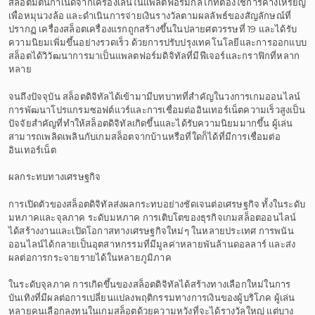
สล็อตมีต้นกำเนิดจากเครื่องเล่นในแพลตฟอร์มกลไกที่ต้องใช้การค้างเหรียญ
เพื่อหมุนวงล้อ และดำเนินการจ่ายเงินรางวัลตามผลลัพธ์ของสัญลักษณ์ที่
ปรากฏ เครื่องสล็อตเครื่องแรกถูกสร้างขึ้นในปลายศตวรรษที่ 19 และได้รับ
ความนิยมเพิ่มขึ้นอย่างรวดเร็ว ด้วยการปรับปรุงเทคโนโลยีและการออกแบบ
สล็อตได้วิวัฒนาการมาเป็นแพลตฟอร์มดิจิทัลที่มีฟีเจอร์และกราฟิกที่หลาก
หลาย
จนถึงปัจจุบัน สล็อตดิจิทัลได้เข้ามามีบทบาทที่สำคัญในวงการเกมออนไลน์
การพัฒนาโปรแกรมซอฟต์แวร์และการเชื่อมต่ออินเทอร์เน็ตความเร็วสูงเป็น
ปัจจัยสำคัญที่ทำให้สล็อตดิจิทัลเกิดขึ้นและได้รับความนิยมมากขึ้น ผู้เล่น
สามารถเพลิดเพลินกับเกมสล็อตจากบ้านหรือที่ใดก็ได้ที่มีการเชื่อมต่อ
อินเทอร์เน็ต
ผลกระทบทางเศรษฐกิจ
การเปิดตัวของสล็อตดิจิทัลส่งผลกระทบอย่างชัดเจนต่อเศรษฐกิจ ทั้งในระดับ
มหภาคและจุลภาค ระดับมหภาค การเติบโตของธุรกิจเกมสล็อตออนไลน์
ได้สร้างงานและเปิดโอกาสทางเศรษฐกิจใหม่ๆ ในหลายประเทศ การพนัน
ออนไลน์ได้กลายเป็นอุตสาหกรรมที่มีมูลค่าหลายพันล้านดอลลาร์ และส่ง
ผลต่อการกระจายรายได้ในหลายภูมิภาค
ในระดับจุลภาค การเกิดขึ้นของสล็อตดิจิทัลได้สร้างทางเลือกใหม่ในการ
บันเทิงที่มีผลต่อการเปลี่ยนแปลงพฤติกรรมทางการเงินของผู้บริโภค ผู้เล่น
หลายคนเลือกลงทุนในเกมสล็อตด้วยความหวังที่จะได้รางวัลใหญ่ แต่บาง