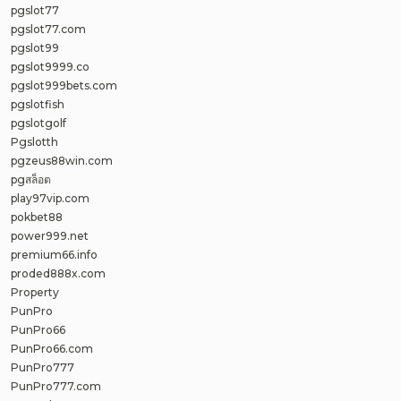
pgslot77
pgslot77.com
pgslot99
pgslot9999.co
pgslot999bets.com
pgslotfish
pgslotgolf
Pgslotth
pgzeus88win.com
pgสล็อต
play97vip.com
pokbet88
power999.net
premium66.info
proded888x.com
Property
PunPro
PunPro66
PunPro66.com
PunPro777
PunPro777.com