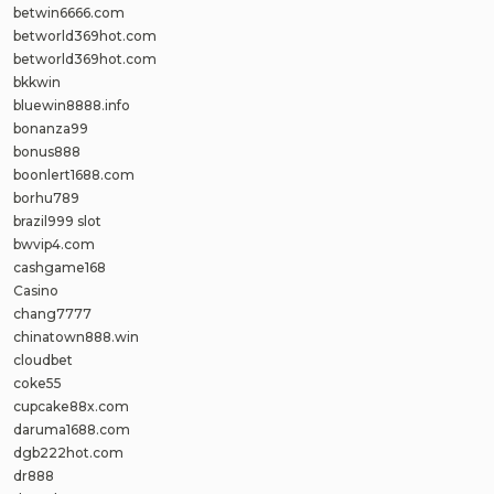
betwin6666.com
betworld369hot.com
betworld369hot.com
bkkwin
bluewin8888.info
bonanza99
bonus888
boonlert1688.com
borhu789
brazil999 slot
bwvip4.com
cashgame168
Casino
chang7777
chinatown888.win
cloudbet
coke55
cupcake88x.com
daruma1688.com
dgb222hot.com
dr888