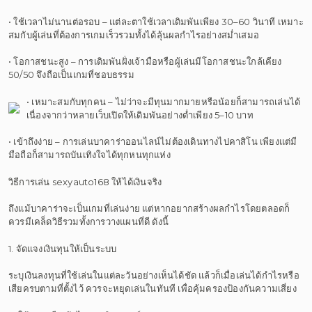
• ใช้เวลาไม่นานต่อรอบ – แต่ละตาใช้เวลาเดิมพันเพียง 30–60 วินาที เหมาะ
สมกับผู้เล่นที่ต้องการเกมเร็วรวมทั้งได้ลุ้นผลกำไรอย่างสม่ำเสมอ
• โอกาสชนะสูง – การเดิมพันฝั่งเจ้ามือหรือผู้เล่นมีโอกาสชนะใกล้เคียง
50/50 จึงถือเป็นเกมที่ชอบธรรม
• เหมาะสมกับทุกคน – ไม่ว่าจะมีทุนมากมายหรือน้อยก็สามารถเล่นได้
เนื่องจากว่าหลายเว็บเปิดให้เดิมพันอย่างต่ำเพียง 5–10 บาท
• เข้าถึงง่าย – การเล่นบาคาร่าออนไลน์ไม่ต้องเดินทางไปคาสิโน เพียงแต่มี
มือถือก็สามารถบันเทิงใจได้ทุกหนทุกแห่ง
วิธีการเล่น sexyauto168 ให้ได้เงินจริง
ถึงแม้บาคาร่าจะเป็นเกมที่เล่นง่าย แต่หากอยากสร้างผลกำไรโดยตลอดก็
ควรมีเคล็ดวิธีรวมทั้งการวางแผนที่ดี ดังนี้
1. จัดแจงเงินทุนให้เป็นระบบ
ระบุเงินลงทุนที่ใช้เล่นในแต่ละวันอย่างเห็นได้ชัด แล้วก็เมื่อเล่นได้กำไรหรือ
เสียครบตามที่ตั้งไว้ ควรจะหยุดเล่นในทันที เพื่อคุ้มครองป้องกันความเสี่ยง