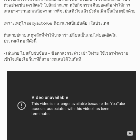
ตัวอย่างเช่น เครดิตฟรี โบนัสฝากแรก หรือกิจกรรมคืนยอดเสีย ทำให้การ
เล่นบาคาร่านอกเหนือจากการที่จะบันเทิงใจแล้ว ยังคุ้มเพิ่มขึ้นเรื่อยๆอีกด้วย
เพราะเหตุไร sexyauto168 ถึงมาแรงเป็นอันดับ 1 ในประเทศ
ต้นสายปลายเหตุหลักที่ทำให้บาคาร่าเปลี่ยนเป็นเกมไพ่ยอดฮิตใน
ประเทศไทย มีดังนี้
• เล่นง่าย ไม่สลับซับซ้อน – ข้อตกลงกระจ่าง เข้าใจง่าย ใช้เวลาทำความ
เข้าใจเพียงไม่กี่นาทีก็สามารถเล่นได้ในทันที