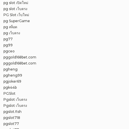
pg slot เปิดใหม่
pg slot เว็บตรง
PG Slot เว็บใหม่
pg SuperGame
pg สล็อต
pg เว็บตรง
pg77
pg99
pgceo
pggold168bet.com
pggold168bet.com
pgheng
pgheng99
pgjoker69
pgk44b
PGSlot
Pgslot เว็บตรง
Pgslot เว็บตรง
pgslot.fish
pgslot718
pgslot77