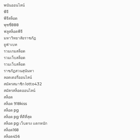
พนันออนไลน์
พีจี
พีจีสล็อต
พุซซี่888
ฟลูสล็อตพีจี
มหาวิทยาลัยราชภัฏ
ยูฟ่าเบท
รวมเกมสล็อต
รวมเว็บสล็อต
รวมเว็บสล็อต
ราชภัฏสวนสุนันทา
ลอตเตอรี่ออนไลน์
สมัครสมาชิก lotto432
สมัครสล็อตออนไลน์
สล็อต
สล็อต 918kiss
สล็อต pg
สล็อต pg ที่ดีที่สุด
สล็อต pg เว็บตรง แตกหนัก
สล็อต168
สล็อต456