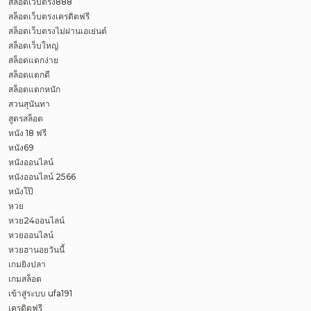
สล็อตเว็บตรง888
สล็อตเว็บตรงเครดิตฟรี
สล็อตเว็บตรงไม่ผ่านเอเย่นต์
สล็อตเว็บใหญ่
สล็อตแตกง่าย
สล็อตแตกดี
สล็อตแตกหนัก
สวนสุนันทา
สูตรสล็อต
หนัง 18 ฟรี
หนัง69
หนังออนไลน์
หนังออนไลน์ 2566
หนังโป๊
หวย
หวย24ออนไลน์
หวยออนไลน์
หวยฮานอยวันนี้
เกมยิงปลา
เกมสล็อต
เข้าสู่ระบบ ufa191
เครดิตฟรี