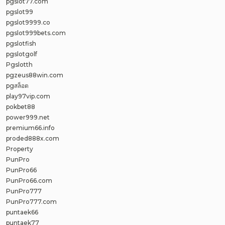
pgslot77.com
pgslot99
pgslot9999.co
pgslot999bets.com
pgslotfish
pgslotgolf
Pgslotth
pgzeus88win.com
pgสล็อต
play97vip.com
pokbet88
power999.net
premium66.info
proded888x.com
Property
PunPro
PunPro66
PunPro66.com
PunPro777
PunPro777.com
puntaek66
puntaek77