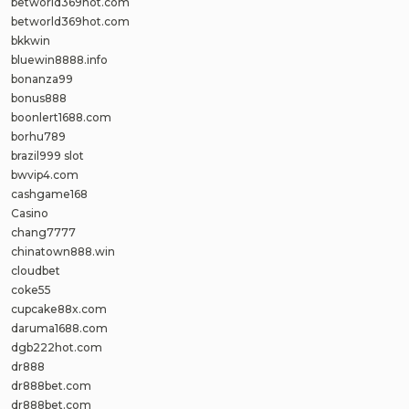
betworld369hot.com
betworld369hot.com
bkkwin
bluewin8888.info
bonanza99
bonus888
boonlert1688.com
borhu789
brazil999 slot
bwvip4.com
cashgame168
Casino
chang7777
chinatown888.win
cloudbet
coke55
cupcake88x.com
daruma1688.com
dgb222hot.com
dr888
dr888bet.com
dr888bet.com