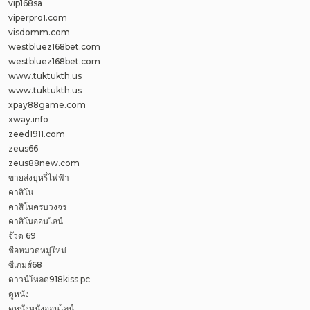
vip168sa
viperpro1.com
visdomm.com
westbluez168bet.com
westbluez168bet.com
www.tuktukth.us
www.tuktukth.us
xpay88game.com
xway.info
zeed1911.com
zeus66
zeus88new.com
ขายส่งบุหรี่ไฟฟ้า
คาสิโน
คาสิโนครบวงจร
คาสิโนออนไลน์
จ๊วด 69
ชื่อหมวดหมู่ใหม่
ซีเกมส์68
ดาวน์โหลด918kiss pc
ดูหนัง
ดูหนังหนังออนไลน์