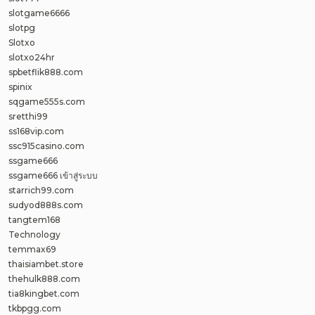
slotgame6666
slotpg
Slotxo
slotxo24hr
spbetflik888.com
spinix
sqgame555s.com
sretthi99
ss168vip.com
ssc915casino.com
ssgame666
ssgame666 เข้าสู่ระบบ
starrich99.com
sudyod888s.com
tangtem168
Technology
temmax69
thaisiambet.store
thehulk888.com
tia8kingbet.com
tkbpgg.com