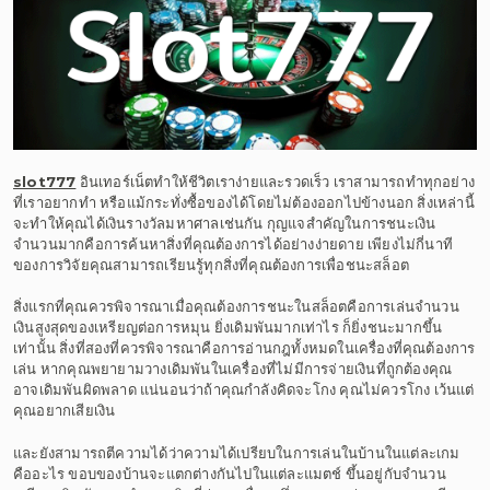
slot777
อินเทอร์เน็ตทำให้ชีวิตเราง่ายและรวดเร็ว เราสามารถทำทุกอย่าง
ที่เราอยากทำ หรือแม้กระทั่งซื้อของได้โดยไม่ต้องออกไปข้างนอก สิ่งเหล่านี้
จะทำให้คุณได้เงินรางวัลมหาศาลเช่นกัน กุญแจสำคัญในการชนะเงิน
จำนวนมากคือการค้นหาสิ่งที่คุณต้องการได้อย่างง่ายดาย เพียงไม่กี่นาที
ของการวิจัยคุณสามารถเรียนรู้ทุกสิ่งที่คุณต้องการเพื่อชนะสล็อต
สิ่งแรกที่คุณควรพิจารณาเมื่อคุณต้องการชนะในสล็อตคือการเล่นจำนวน
เงินสูงสุดของเหรียญต่อการหมุน ยิ่งเดิมพันมากเท่าไร ก็ยิ่งชนะมากขึ้น
เท่านั้น สิ่งที่สองที่ควรพิจารณาคือการอ่านกฎทั้งหมดในเครื่องที่คุณต้องการ
เล่น หากคุณพยายามวางเดิมพันในเครื่องที่ไม่มีการจ่ายเงินที่ถูกต้องคุณ
อาจเดิมพันผิดพลาด แน่นอนว่าถ้าคุณกำลังคิดจะโกง คุณไม่ควรโกง เว้นแต่
คุณอยากเสียเงิน
และยังสามารถตีความได้ว่าความได้เปรียบในการเล่นในบ้านในแต่ละเกม
คืออะไร ขอบของบ้านจะแตกต่างกันไปในแต่ละแมตช์ ขึ้นอยู่กับจำนวน