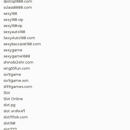
sbotop1688.com
sclass8888.com
sexy168
sexy168.vip
sexy168vip
sexyauto168
SexyAuto168.com
sexybaccarat168.com
sexygame
sexygame1688
shinobi24hr.com
sing55fun.com
six9game
six9game.win
sl99games.com
Slot
Slot Online
slot pg
slot เครดิตฟรี
slot1111ok.com
slot168
slot777