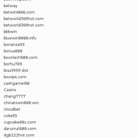
betway
betwin6666.com
betworld369hot.com
betworld369hot.com
bkkwin
bluewin8888.info
bonanza99
bonus888
boonlert1688.com
borhu789
brazil999 slot
bwvip4.com
cashgame168
Casino
chang7777
chinatown888.win
cloudbet
coke55
cupcake88x.com
daruma1688.com
dgb222hot.com