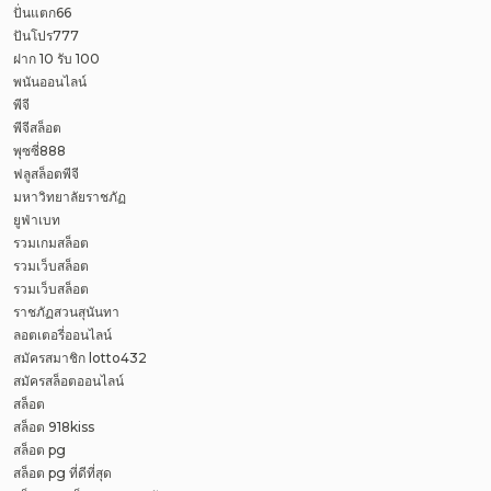
ปั่นแตก66
ปันโปร777
ฝาก 10 รับ 100
พนันออนไลน์
พีจี
พีจีสล็อต
พุซซี่888
ฟลูสล็อตพีจี
มหาวิทยาลัยราชภัฏ
ยูฟ่าเบท
รวมเกมสล็อต
รวมเว็บสล็อต
รวมเว็บสล็อต
ราชภัฏสวนสุนันทา
ลอตเตอรี่ออนไลน์
สมัครสมาชิก lotto432
สมัครสล็อตออนไลน์
สล็อต
สล็อต 918kiss
สล็อต pg
สล็อต pg ที่ดีที่สุด